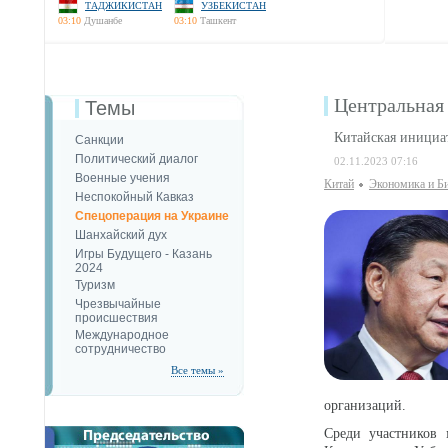
ТАДЖИКИСТАН
УЗБЕКИСТАН
03:10
Душанбе
03:10
Ташкент
Центральная 
Темы
Китайская инициат
Санкции
Политический диалог
02.11.2023 07:16
Военные учения
Китай
Экономика и Б
Неспокойный Кавказ
Спецоперация на Украине
Шанхайский дух
Игры Будущего - Казань
2024
Туризм
Чрезвычайные
происшествия
Международное
сотрудничество
Все темы »
организаций.
Среди участников 