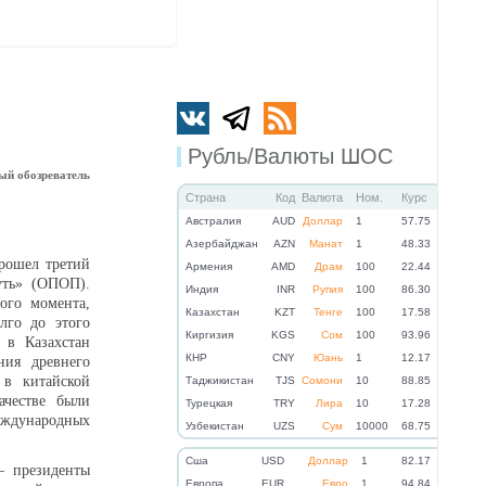
Рубль/Валюты ШОС
ый обозреватель
Страна
Код
Валюта
Ном.
Курс
Австралия
AUD
Доллар
1
57.75
Азербайджан
AZN
Манат
1
48.33
рошел третий
Армения
AMD
Драм
100
22.44
уть» (ОПОП).
Индия
INR
Рупия
100
86.30
ого момента,
Казахстан
KZT
Тенге
100
17.58
лго до этого
Киргизия
KGS
Сом
100
93.96
 в Казахстан
КНР
CNY
Юань
1
12.17
ния древнего
в китайской
Таджикистан
TJS
Сомони
10
88.85
честве были
Турецкая
TRY
Лира
10
17.28
ждународных
Узбекистан
UZS
Сум
10000
68.75
Cша
USD
Доллар
1
82.17
– президенты
Eвропа
EUR
Евро
1
94.84