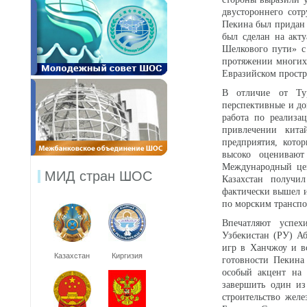
двустороннего сот
Пекина был придан 
был сделан на акт
Шелкового пути» с
протяжении многих 
Евразийском простр
В отличие от Тур
перспективные и до
работа по реализа
привлечении кита
предприятия, кото
высоко оценивают 
Международный цен
МИД стран ШОС
Казахстан получи
фактически вышел и
по морским трансп
Впечатляют успех
Узбекистан (РУ) А
игр в Ханчжоу и в
Казахстан
Киргизия
готовности Пекина 
особый акцент на
завершить один из
строительство жел