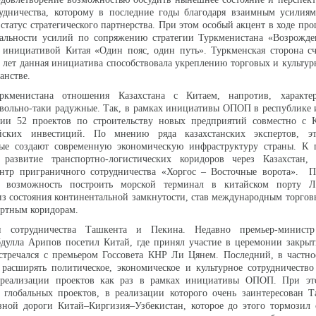
рудничества, которому в последние годы благодаря взаимным усилия
статус стратегического партнерства. При этом особый акцент в ходе пр
уальности усилий по сопряжению стратегии Туркменистана «Возрожде
 инициативой Китая «Один пояс, один путь». Туркменская сторона сч
лет данная инициатива способствовала укреплению торговых и культур
анстве.
кменистана отношения Казахстана с Китаем, напротив, характе
вольно-таки радужные. Так, в рамках инициативы ОПОП в республике 
ции 52 проектов по строительству новых предприятий совместно с
йских инвестиций. По мнению ряда казахстанских экспертов, э
рые создают современную экономическую инфраструктуру страны. К 
развитие транспортно-логистических коридоров через Казахстан, 
тр приграничного сотрудничества «Хоргос – Восточные ворота». П
л возможность построить морской терминал в китайском порту 
з состояния континентальной замкнутости, став международным торго
ортным коридорам.
и сотрудничества Ташкента и Пекина. Недавно премьер-министр
бдулла Арипов посетил Китай, где принял участие в церемонии закры
стречался с премьером Госсовета КНР Ли Цянем. Последний, в частно
расширять политическое, экономическое и культурное сотрудничество
 реализации проектов как раз в рамках инициативы ОПОП. При эт
 глобальных проектов, в реализации которого очень заинтересован Т
езной дороги Китай–Киргизия–Узбекистан, которое до этого тормозил