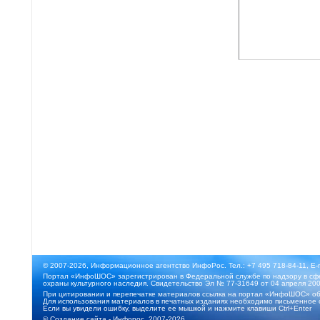
© 2007-2026, Информационное агентство ИнфоРос. Тел.: +7 495 718-84-11, E-
Портал «ИнфоШОС» зарегистрирован в Федеральной службе по надзору в сфе
охраны культурного наследия. Свидетельство Эл № 77-31649 от 04 апреля 200
При цитировании и перепечатке материалов ссылка на портал «ИнфоШОС» об
Для использования материалов в печатных изданиях необходимо письменное 
Если вы увидели ошибку, выделите ее мышкой и нажмите клавиши Ctrl+Enter
©
Создание сайта
- Инфорос, 2007-2026