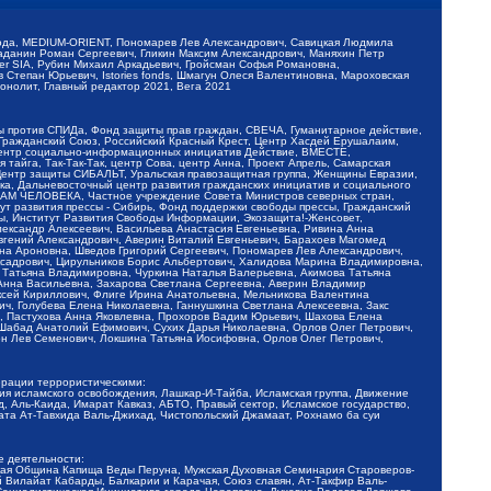
обода, MEDIUM-ORIENT, Пономарев Лев Александрович, Савицкая Людмила
Баданин Роман Сергеевич, Гликин Максим Александрович, Маняхин Петр
er SIA, Рубин Михаил Аркадьевич, Гройсман Софья Романовна,
Степан Юрьевич, Istories fonds, Шмагун Олеся Валентиновна, Мароховская
нолит, Главный редактор 2021, Вега 2021
Мы против СПИДа, Фонд защиты прав граждан, СВЕЧА, Гуманитарное действие,
 Гражданский Союз, Российский Красный Крест, Центр Хасдей Ерушалаим,
 Центр социально-информационных инициатив Действие, ВМЕСТЕ,
айга, Так-Так-Так, центр Сова, центр Анна, Проект Апрель, Самарская
Центр защиты СИБАЛЬТ, Уральская правозащитная группа, Женщины Евразии,
ка, Дальневосточный центр развития гражданских инициатив и социального
АВАМ ЧЕЛОВЕКА, Частное учреждение Совета Министров северных стран,
т развития прессы - Сибирь, Фонд поддержки свободы прессы, Гражданский
ы, Институт Развития Свободы Информации, Экозащита!-Женсовет,
ександр Алексеевич, Васильева Анастасия Евгеньевна, Ривина Анна
вгений Александрович, Аверин Виталий Евгеньевич, Барахоев Магомед
на Ароновна, Шведов Григорий Сергеевич, Пономарев Лев Александрович,
ксадрович, Цирульников Борис Альбертович, Халидова Марина Владимировна,
 Татьяна Владимировна, Чуркина Наталья Валерьевна, Акимова Татьяна
 Анна Васильевна, Захарова Светлана Сергеевна, Аверин Владимир
ксей Кириллович, Флиге Ирина Анатольевна, Мельникова Валентина
, Голубева Елена Николаевна, Ганнушкина Светлана Алексеевна, Закс
, Пастухова Анна Яковлевна, Прохоров Вадим Юрьевич, Шахова Елена
 Шабад Анатолий Ефимович, Сухих Дарья Николаевна, Орлов Олег Петрович,
н Лев Семенович, Локшина Татьяна Иосифовна, Орлов Олег Петрович,
ерации террористическими:
ия исламского освобождения, Лашкар-И-Тайба, Исламская группа, Движение
 Аль-Каида, Имарат Кавказ, АБТО, Правый сектор, Исламское государство,
та Ат-Тавхида Валь-Джихад, Чистопольский Джамаат, Рохнамо ба суи
е деятельности:
ская Община Капища Веды Перуна, Мужская Духовная Семинария Староверов-
 Вилайат Кабарды, Балкарии и Карачая, Союз славян, Ат-Такфир Валь-