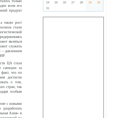
талось только
24
25
26
27
28
29
30
оден всем его
31
енний продукт
 а также рост
осоюза стали
гистической
ридерживаясь
ожет являться
может служить
й – давлением
 КНР.
ств ЦА стала
е санкции за
 факт, что по
аем достигли
овать о том,
их стран, так
одаря особым
упят с новыми
 разработать
льная Азия» в
соглашений на