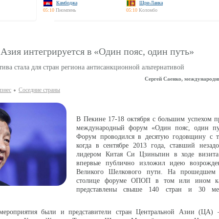
Камбоджа
Шри-Ланка
05:10
Пномпень
05:10
Коломбо
Азия интегрируется в «Один пояс, один путь»
ива стала для стран региона антисанкционной альтернативой
Сергей Саенко, международн
изнес
Соседние страны
В Пекине 17-18 октября с большим успехом п
международный форум «Один пояс, один п
Форум проводился в десятую годовщину с т
когда в сентябре 2013 года, ставший незадо
лидером Китая Си Цзиньпин в ходе визита
впервые публично изложил идею возрожде
Великого Шелкового пути. На прошедшем 
столице форуме ОПОП в том или ином ка
представлены свыше 140 стран и 30 ме
мероприятия были и представители стран Центральной Азии (ЦА) 