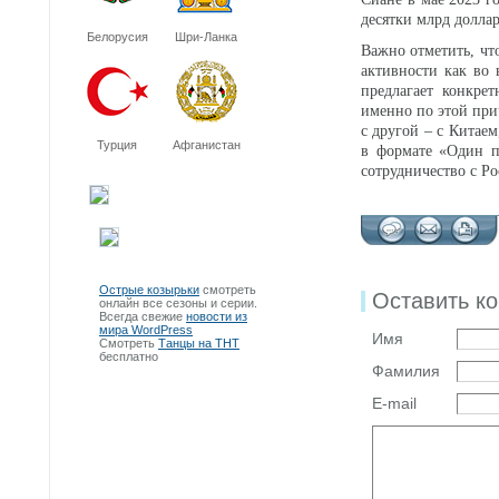
десятки млрд долла
Белорусия
Шри-Ланка
Важно отметить, чт
активности как во 
предлагает конкре
именно по этой при
с другой – с Китае
Турция
Афганистан
в формате «Один п
сотрудничество с Ро
Острые козырьки
смотреть
Оставить к
онлайн все сезоны и серии.
Всегда свежие
новости из
мира WordPress
Имя
Смотреть
Танцы на ТНТ
бесплатно
Фамилия
E-mail