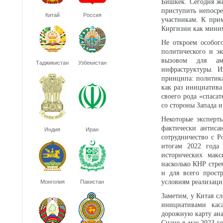
Бишкек. Сегодня же
приступить непосре
Китай
Россия
участникам. К при
Киргизии как мини
Не откроем особого
политического и э
вызовом для амб
Таджикистан
Узбекистан
инфраструктуры. И
принципа: политика
как раз инициатива
своего рода «спаса
со стороны Запада 
Некоторые эксперт
фактически антиса
Индия
Иран
сотрудничество с Р
итогам 2022 года 
исторических макс
насколько КНР стре
и для всего прост
условиям реализац
Монголия
Пакистан
Заметим, у Китая сл
инициативами каса
дорожную карту ана
Сиане в мае 2023 г