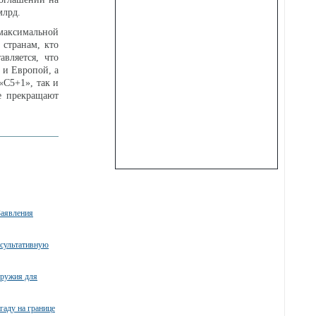
млрд.
 максимальной
 странам, кто
авляется, что
 и Европой, а
«С5+1», так и
е прекращают
Заявления
нсультативную
оружия для
гаду на границе