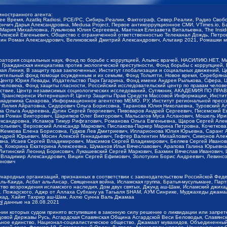
иностранного агента:
щее Время, Azatliq Radiosi, PCE/PC, Сибирь.Реалии, Фактограф, Север.Реалии, Радио Св
ончич Дарья Александровна, Medusa Project, Первое антикоррупционное СМИ, VTimes.io, 
ария Михайловна, Лукьянова Юлия Сергеевна, Маетная Елизавета Витальевна, The Insid
ексей Евгеньевич, Общество с ограниченной ответственностью Телеканал Дождь, Петров 
н Роман Александрович, Великовский Дмитрий Александрович, Альтаир 2021, Ромашки мо
оратория социальных наук, Фонд по борьбе с коррупцией, Альянс врачей, НАСИЛИЮ.НЕТ, 
Гражданская инициатива против экологической преступности, Фонд борьбы с коррупцией,
чая Линия, В защиту прав заключенных, Институт глобализации и социальных движений,
тельный фонд помощи осужденным и их семьям, Фонд Тольятти, Новое время, Серебряная т
Центр Юрия Левады, Издательство Парк Гагарина, Фонд имени Андрея Рылькова, Сфера, 
еловека, Фонд защиты гласности, Российский исследовательский центр по правам челове
йствие, Центр независимых социологических исследований, Сутяжник, АКАДЕМИЯ ПО ПР
р Трансперенси Интернешнл-Р, Центр Защиты Прав Средств Массовой Информации, Институ
 академика Сахарова, Информационное агентство МЕМО. РУ, Институт региональной пресс
Лилия Айратовна, Сидорович Ольга Борисовна, Таранова Юлия Николаевна, Туровский Ал
а Ольга Андреевна, Дугин Сергей Георгиевич, Пивоваров Андрей Сергеевич, Писемский Е
в Роман Викторович, Шарипков Олег Викторович, Мальсагов Муса Асланович, Мошель Ири
ександровна, Исламов Тимур Рифгатович, Романова Ольга Евгеньевна, Щаров Сергей Але
льевич, Верховский Александр Маркович, Пислакова-Паркер Марина Петровна, Кочеткова
, Жемкова Елена Борисовна, Гудков Лев Дмитриевич, Илларионова Юлия Юрьевна, Саранг
Андрей Юрьевич, Мосин Алексей Геннадьевич, Гефтер Валентин Михайлович, Симонов Але
а, Исаев Сергей Владимирович, Максимов Сергей Владимирович, Беляев Сергей Иванович
 Кокорина Екатерина Алексеевна, Шуманов Илья Вячеславович, Арапова Галина Юрьевна
Литинский Леонид Борисович, Лукашевский Сергей Маркович, Бахмин Вячеслав Иванович,
 Владимир Александрович, Вицин Сергей Ефимович, Золотухин Борис Андреевич, Левинсо
инович
ународных организаций, признанных в соответствии с законодательством Российской Фед
ь-Каида, Асбат аль-Ансар, Священная война, Исламская группа, Братья-мусульмане, Парт
во возрождения исламского наследия, Дом двух святых, Джунд аш-Шам, Исламский джихад,
. Пожарского, Аджр от Аллаха Субхану уа Тагьаля SHAM, АУМ Синрике, Муджахеды джамаа
ихад, Хайят Тахрир аш-Шам, Ахлю Сунна Валь Джамаа
ml
данные на
28.08.2021
ии которых судом принято вступившее в законную силу решение о ликвидации или запрет
довой Державы Русь, Асгардская Славянская Община Асгардской Веси Беловодья, Славян
ьное единство, Национал-социалистическое общество, Джамаат мувахидов, Объединенный