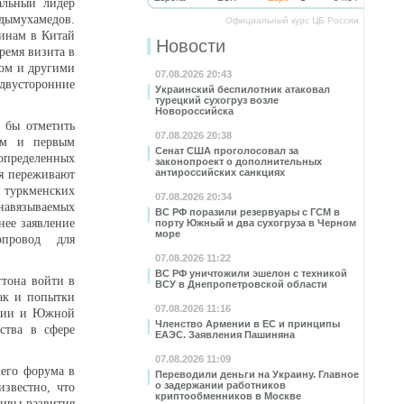
альный лидер
дымухамедов.
Официальный курс ЦБ России
инам в Китай
Новости
ремя визита в
ном и другими
07.08.2026 20:43
двусторонние
Украинский беспилотник атаковал
турецкий сухогруз возле
Новороссийска
 бы отметить
07.08.2026 20:38
ом и первым
Сенат США проголосовал за
определенных
законопроект о дополнительных
антироссийских санкциях
я переживают
й туркменских
07.08.2026 20:34
навязываемых
ВС РФ поразили резервуары с ГСМ в
нее заявление
порту Южный и два сухогруза в Черном
море
бопровод для
07.08.2026 11:22
ВС РФ уничтожили эшелон с техникой
тона войти в
ВСУ в Днепропетровской области
как и попытки
07.08.2026 11:16
онии и Южной
Членство Армении в ЕС и принципы
ства в сфере
ЕАЭС. Заявления Пашиняна
07.08.2026 11:09
шего форума в
Переводили деньги на Украину. Главное
о задержании работников
звестно, что
криптообменников в Москве
тивы развития