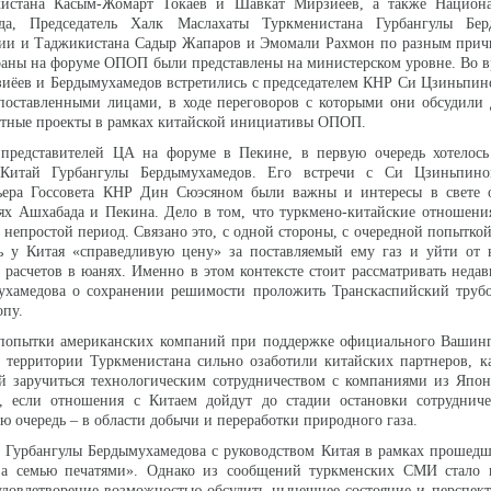
кистана Касым-Жомарт Токаев и Шавкат Мирзиёев, а также Национ
ода, Председатель Халк Маслахаты Туркменистана Гурбангулы Бер
ии и Таджикистана Садыр Жапаров и Эмомали Рахмон по разным прич
траны на форуме ОПОП были представлены на министерском уровне. Во в
зиёев и Бердымухамедов встретились с председателем КНР Си Цзиньпи
поставленными лицами, в ходе переговоров с которыми они обсудили 
стные проекты в рамках китайской инициативы ОПОП.
 представителей ЦА на форуме в Пекине, в первую очередь хотелось
Китай Гурбангулы Бердымухамедов. Его встречи с Си Цзиньпин
ьера Госсовета КНР Дин Сюэсяном были важны и интересы в свете 
ях Ашхабада и Пекина. Дело в том, что туркмено-китайские отношени
 непростой период. Связано это, с одной стороны, с очередной попытко
ть у Китая «справедливую цену» за поставляемый ему газ и уйти от 
 расчетов в юанях. Именно в этом контексте стоит рассматривать недав
ухамедова о сохранении решимости проложить Транскаспийский тру
опу.
 попытки американских компаний при поддержке официального Вашинг
а территории Туркменистана сильно озаботили китайских партнеров, 
ей заручиться технологическим сотрудничеством с компаниями из Яп
, если отношения с Китаем дойдут до стадии остановки сотрудниче
ю очередь – в области добычи и переработки природного газа.
в Гурбангулы Бердымухамедова с руководством Китая в рамках прошед
за семью печатями». Однако из сообщений туркменских СМИ стало и
удовлетворение возможностью обсудить нынешнее состояние и перспек