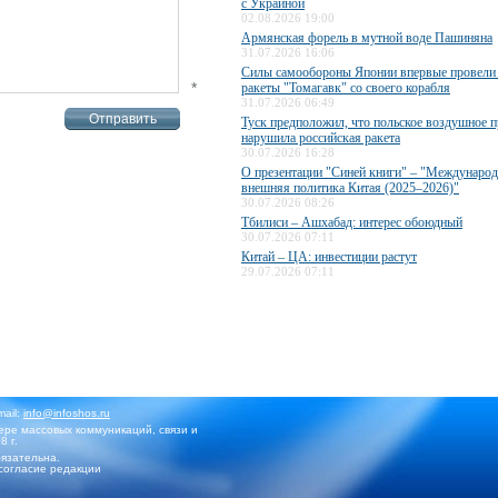
с Украиной
02.08.2026 19:00
Армянская форель в мутной воде Пашиняна
31.07.2026 16:06
Силы самообороны Японии впервые провели 
*
ракеты "Томагавк" со своего корабля
31.07.2026 06:49
Туск предположил, что польское воздушное п
нарушила российская ракета
30.07.2026 16:28
О презентации "Синей книги" – "Международ
внешняя политика Китая (2025–2026)"
30.07.2026 08:26
Тбилиси – Ашхабад: интерес обоюдный
30.07.2026 07:11
Китай – ЦА: инвестиции растут
29.07.2026 07:11
mail:
info@infoshos.ru
ре массовых коммуникаций, связи и
8 г.
язательна.
согласие редакции