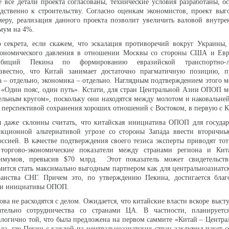
 все детали проекта согласованы, технические условия разработаны, ос
дственно к строительству. Согласно оценкам экономистов, проект выг
меру, реализация данного проекта позволит увеличить валовой внутр
мум на 4%.
 секрета, если скажем, что эскалация противоречий вокруг Украины,
кономического давления в отношении Москвы со стороны США и Евр
иций Пекина по формированию евразийской транспортно-ло
звестно, что Китай занимает достаточно прагматичную позицию, п
 – отдельно, экономика – отдельно. Наглядным подтверждением этого м
 «Один пояс, один путь». Кстати, для стран Центральной Азии ОПОП 
тельным кругом», поскольку они находятся между молотом и наковальне
и перспективой сохранения хороших отношений с Востоком, в первую с
ы даже склонны считать, что китайская инициатива ОПОП для государ
нкционной альтернативой угрозе со стороны Запада ввести вторичны
оссией. В качестве подтверждения своего тезиса эксперты приводят тот
торгово-экономические показатели между странами региона и Кит
имумов, превысив $70 млрд. Этот показатель может свидетельств
мится стать максимально выгодным партнером как для центральноазиатск
ранства СНГ. Причем это, по утверждению Пекина, достигается благ
ии инициативы ОПОП.
ова не расходятся с делом. Ожидается, что китайские власти вскоре выст
тельно сотрудничества со странами ЦА. В частности, планируется
логично той, что была предложена на первом саммите «Китай – Центра
ода, где Пекин с каждой из центральноазиатских стран заключил пакет 