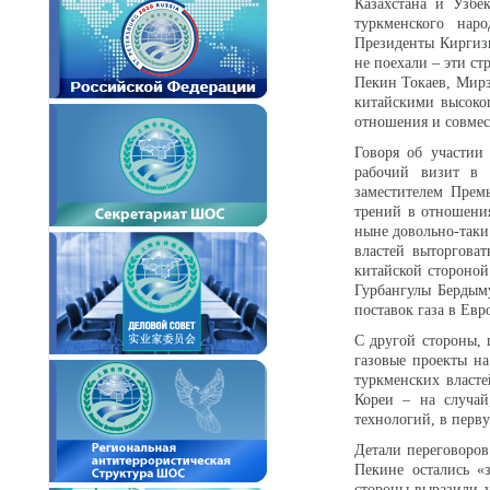
Казахстана и Узбе
туркменского нар
Президенты Киргиз
не поехали – эти с
Пекин Токаев, Мир
китайскими высоко
отношения и совме
Говоря об участии
рабочий визит в 
заместителем Прем
трений в отношени
ныне довольно-таки
властей выторгова
китайской стороной
Гурбангулы Бердым
поставок газа в Евр
С другой стороны,
газовые проекты н
туркменских власт
Кореи – на случай
технологий, в перву
Детали переговоро
Пекине остались «
стороны выразили 