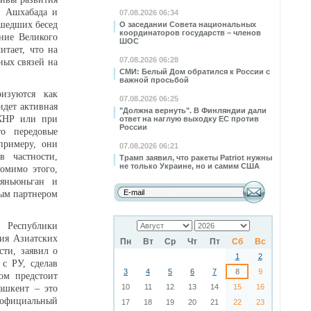
м Ашхабада и
07.08.2026 06:34
ошедших бесед
О заседании Совета национальных
координаторов государств – членов
ние Великого
ШОС
итает, что на
07.08.2026 06:28
ных связей на
СМИ: Белый Дом обратился к России с
важной просьбой
ризуются как
07.08.2026 06:25
идет активная
"Должна вернуть". В Финляндии дали
 КНР или при
ответ на наглую выходку ЕС против
России
то передовые
примеру, они
07.08.2026 06:21
в частности,
Трамп заявил, что ракеты Patriot нужны
не только Украине, но и самим США
омимо этого,
Ляньюньган и
вым партнером
 Республики
тия Азиатских
Пн
Вт
Ср
Чт
Пт
Сб
Вс
сти, заявил о
1
2
 с РУ, сделав
3
4
5
6
7
8
9
ом предстоит
10
11
12
13
14
15
16
ашкент – это
 официальный
17
18
19
20
21
22
23