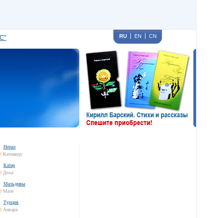
RU
EN
CN
С"
Непал
0
Катманду
Катар
0
Доха
Мальдивы
0
Мале
Турция
0
Анкара