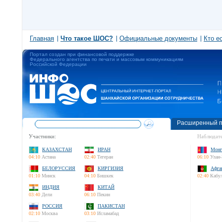
Главная
Что такое ШОС?
Официальные документы
Кто е
Портал создан при финансовой поддержке
Федерального агентства по печати и массовым коммуникациям
Российской Федерации
Расширенный п
Участники:
Наблюдате
КАЗАХСТАН
ИРАН
Монг
04:10
Астана
02:40
Тегеран
06:10
Улан-
БЕЛОРУССИЯ
КИРГИЗИЯ
Афга
01:10
Минск
04:10
Бишкек
02:40
Кабу
ИНДИЯ
КИТАЙ
03:40
Дели
06:10
Пекин
РОССИЯ
ПАКИСТАН
02:10
Москва
03:10
Исламабад