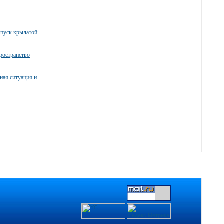
пуск крылатой
ространство
ная ситуация и