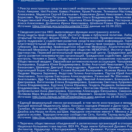
* Реестр иностранных средств массовой информации, выполняющих функции 
Голос Америки, Idel.Реалии, Кавказ.Реалии, Крым.Реалии, Телеканал Настоя
Алексеевна, Маркелов Сергей Евгеньевич, Камалягин Денис Николаевич, Апах
Борисович, Ярош Юлия Петровна, Чуракова Ольга Владимировна, Железнова М
Рождественский Илья Дмитриевич, Апухтина Юлия Владимировна, Постернак Ал
Алеся Алексеевна, Долинина Ирина Николаевна, Шлейнов Роман Юрьевич, Ани
Источник:
https://minjust.gov.ru/ru/documents/7755/
данные на
03.09.2021
* Сведения реестра НКО, выполняющих функции иностранного агента:
Фонд защиты прав граждан Штаб, Институт права и публичной политики, Лаб
Открытый Петербург, Феникс ПЛЮС, Лига Избирателей, Правовая инициатива, 
Центр поддержки и содействия развитию средств массовой информации, Горя
Благотворительный фонд охраны здоровья и защиты прав граждан, Благотвори
губерния, Эра здоровья, правозащитное общество Мемориал, Аналитический 
Рязанский Мемориал, Екатеринбургское общество МЕМОРИАЛ, Институт прав ч
партнерства, Пермский региональный правозащитный центр, Гражданское де
Центр развития некоммерческих организаций, Гражданское содействие, Цент
контроль, Человек и Закон, Общественная комиссия по сохранению наследия
Общественный вердикт, Евразийская антимонопольная ассоциация, Чанышева 
Валерьевна, Бурдина Юлия Владимировна, Бойко Анатолий Николаевич, Гусев
Бекханович, Шевченко Дмитрий Александрович, Жданов Иван Юрьевич, Рубано
Каргалицкий Борис Юльевич, Созаев Валерий Валерьевич, Исакова Ирина Ал
Людевиг Марина Зариевна, Федотова Галина Анатольевна, Паутов Юрий Анато
Николаевна, Золотарева Екатерина Александровна, Рачинский Ян Збигневич
Анатольевич, Щур Татьяна Михайловна, Щур Николай Алексеевич, Блинушов 
Дмитриевна, Вититинова Елена Владимировна, Баженова Светлана Куприяновн
Елена Владимировна, Буртина Елена Юрьевна, Гендель Людмила Залмановна,
Владимировна, Подузов Сергей Васильевич, Протасова Ирина Вячеславовна, 
Добровольская Анна Дмитриевна, Королева Александра Евгеньевна, Смирнов
Полякова Мара Федоровна, Резник Генри Маркович, Захаров Герман Констант
Источник:
http://unro.minjust.ru/NKOForeignAgent.aspx
данные на
28.08.2021
* Единый федеральный список организаций, в том числе иностранных и межд
Высший военный Маджлисуль Шура, Конгресс народов Ичкерии и Дагестана, Ал
Талибан, Исламская партия Туркестана, Общество социальных реформ, Общест
Джабха аль-Нусра ли-Ахль аш-Шам, Народное ополчение имени К. Минина и Д
давлати исломи, Террористическое сообщество Сеть, Катиба Таухид валь-Дж
Источник:
http://nac.gov.ru/terroristicheskie-i-ekstremistskie-organizacii-i-materialy.ht
* Перечень общественных объединений и религиозных организаций в отношен
Национал-большевистская партия, ВЕК РА, Рада земли Кубанской Духовно Ро
Инглингов, Нурджулар, К Богодержавию, Таблиги Джамаат, Русское национал