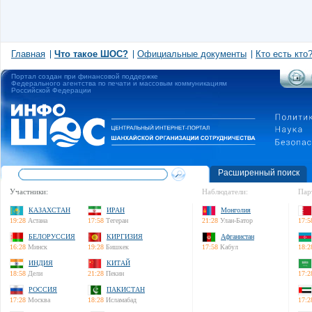
Главная
Что такое ШОС?
Официальные документы
Кто есть кто
Портал создан при финансовой поддержке
Федерального агентства по печати и массовым коммуникациям
Российской Федерации
Расширенный поиск
Участники:
Наблюдатели:
Пар
КАЗАХСТАН
ИРАН
Монголия
19:28
Астана
17:58
Тегеран
21:28
Улан-Батор
17:5
БЕЛОРУССИЯ
КИРГИЗИЯ
Афганистан
16:28
Минск
19:28
Бишкек
17:58
Кабул
18:2
ИНДИЯ
КИТАЙ
18:58
Дели
21:28
Пекин
17:2
РОССИЯ
ПАКИСТАН
17:28
Москва
18:28
Исламабад
17:2