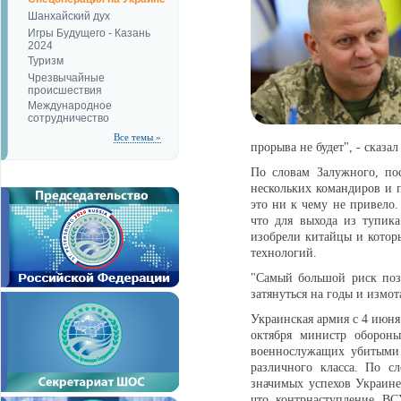
Шанхайский дух
Игры Будущего - Казань
2024
Туризм
Чрезвычайные
происшествия
Международное
сотрудничество
Все темы »
прорыва не будет", - сказал
По словам Залужного, по
нескольких командиров и 
это ни к чему не привело.
что для выхода из тупика
изобрели китайцы и котор
технологий.
"Самый большой риск поз
затянуться на годы и измот
Украинская армия с 4 июн
октября министр оборон
военнослужащих убитыми 
различного класса. По с
значимых успехов Украине
что контрнаступление ВС