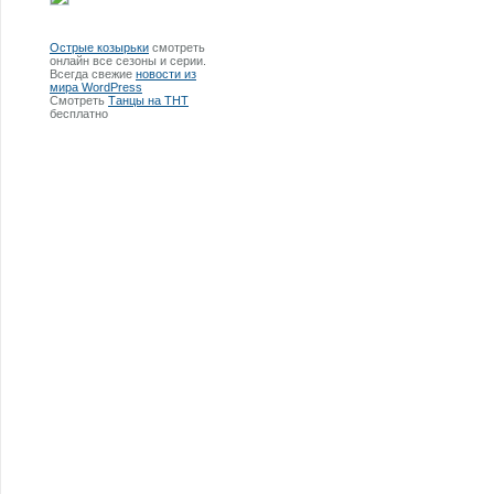
Острые козырьки
смотреть
онлайн все сезоны и серии.
Всегда свежие
новости из
мира WordPress
Смотреть
Танцы на ТНТ
бесплатно