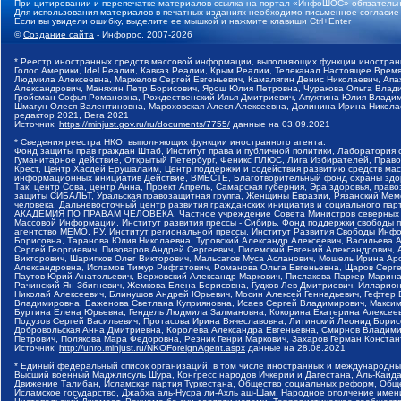
При цитировании и перепечатке материалов ссылка на портал «ИнфоШОС» обязательн
Для использования материалов в печатных изданиях необходимо письменное согласие
Если вы увидели ошибку, выделите ее мышкой и нажмите клавиши Ctrl+Enter
©
Создание сайта
- Инфорос, 2007-2026
* Реестр иностранных средств массовой информации, выполняющих функции иностранн
Голос Америки, Idel.Реалии, Кавказ.Реалии, Крым.Реалии, Телеканал Настоящее Время
Людмила Алексеевна, Маркелов Сергей Евгеньевич, Камалягин Денис Николаевич, Апах
Александрович, Маняхин Петр Борисович, Ярош Юлия Петровна, Чуракова Ольга Влади
Гройсман Софья Романовна, Рождественский Илья Дмитриевич, Апухтина Юлия Владимир
Шмагун Олеся Валентиновна, Мароховская Алеся Алексеевна, Долинина Ирина Никола
редактор 2021, Вега 2021
Источник:
https://minjust.gov.ru/ru/documents/7755/
данные на
03.09.2021
* Сведения реестра НКО, выполняющих функции иностранного агента:
Фонд защиты прав граждан Штаб, Институт права и публичной политики, Лаборатория
Гуманитарное действие, Открытый Петербург, Феникс ПЛЮС, Лига Избирателей, Правов
Крест, Центр Хасдей Ерушалаим, Центр поддержки и содействия развитию средств мас
информационных инициатив Действие, ВМЕСТЕ, Благотворительный фонд охраны здоров
Так, центр Сова, центр Анна, Проект Апрель, Самарская губерния, Эра здоровья, пр
защиты СИБАЛЬТ, Уральская правозащитная группа, Женщины Евразии, Рязанский Мемо
человека, Дальневосточный центр развития гражданских инициатив и социального пар
АКАДЕМИЯ ПО ПРАВАМ ЧЕЛОВЕКА, Частное учреждение Совета Министров северных стр
Массовой Информации, Институт развития прессы - Сибирь, Фонд поддержки свободы 
агентство МЕМО. РУ, Институт региональной прессы, Институт Развития Свободы Инф
Борисовна, Таранова Юлия Николаевна, Туровский Александр Алексеевич, Васильева 
Сергей Георгиевич, Пивоваров Андрей Сергеевич, Писемский Евгений Александрович,
Викторович, Шарипков Олег Викторович, Мальсагов Муса Асланович, Мошель Ирина Ар
Александровна, Исламов Тимур Рифгатович, Романова Ольга Евгеньевна, Щаров Серг
Паутов Юрий Анатольевич, Верховский Александр Маркович, Пислакова-Паркер Марина
Рачинский Ян Збигневич, Жемкова Елена Борисовна, Гудков Лев Дмитриевич, Иллари
Николай Алексеевич, Блинушов Андрей Юрьевич, Мосин Алексей Геннадьевич, Гефтер
Владимировна, Баженова Светлана Куприяновна, Исаев Сергей Владимирович, Максим
Буртина Елена Юрьевна, Гендель Людмила Залмановна, Кокорина Екатерина Алексеев
Подузов Сергей Васильевич, Протасова Ирина Вячеславовна, Литинский Леонид Борис
Добровольская Анна Дмитриевна, Королева Александра Евгеньевна, Смирнов Владими
Петрович, Полякова Мара Федоровна, Резник Генри Маркович, Захаров Герман Конста
Источник:
http://unro.minjust.ru/NKOForeignAgent.aspx
данные на
28.08.2021
* Единый федеральный список организаций, в том числе иностранных и международны
Высший военный Маджлисуль Шура, Конгресс народов Ичкерии и Дагестана, Аль-Каида, 
Движение Талибан, Исламская партия Туркестана, Общество социальных реформ, Общес
Исламское государство, Джабха аль-Нусра ли-Ахль аш-Шам, Народное ополчение имен