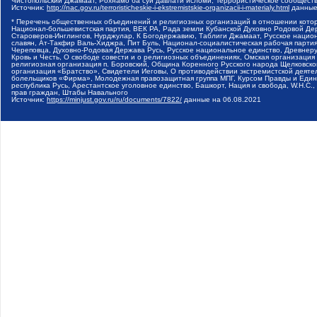
Чистопольский Джамаат, Рохнамо ба суи давлати исломи, Террористическое сообщест
Источник:
http://nac.gov.ru/terroristicheskie-i-ekstremistskie-organizacii-i-materialy.html
данные
* Перечень общественных объединений и религиозных организаций в отношении котор
Национал-большевистская партия, ВЕК РА, Рада земли Кубанской Духовно Родовой Де
Староверов-Инглингов, Нурджулар, К Богодержавию, Таблиги Джамаат, Русское наци
славян, Ат-Такфир Валь-Хиджра, Пит Буль, Национал-социалистическая рабочая парт
Череповца, Духовно-Родовая Держава Русь, Русское национальное единство, Древнер
Кровь и Честь, О свободе совести и о религиозных объединениях, Омская организаци
религиозная организация п. Боровский, Община Коренного Русского народа Щелковског
организация «Братство», Свидетели Иеговы, О противодействии экстремистской деяте
болельщиков «Фирма», Молодежная правозащитная группа МПГ, Курсом Правды и Единен
республика Русь, Арестантское уголовное единство, Башкорт, Нация и свобода, W.H.С
прав граждан, Штабы Навального
Источник:
https://minjust.gov.ru/ru/documents/7822/
данные на
06.08.2021