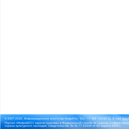
© 2007-2026, Информационное агентство ИнфоРос. Тел.: +7 495 718-84-11, E-mail:
info
Портал «ИнфоШОС» зарегистрирован в Федеральной службе по надзору в сфере массо
охраны культурного наследия. Свидетельство Эл № 77-31649 от 04 апреля 2008 г.