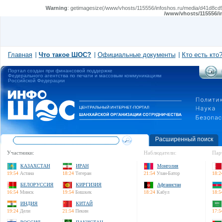
Warning
: getimagesize(/www/vhosts/115556/infoshos.ru/media/d41d8cd98
/www/vhosts/115556/i
Главная
Что такое ШОС?
Официальные документы
Кто есть кто
Портал создан при финансовой поддержке
Федерального агентства по печати и массовым коммуникациям
Российской Федерации
Расширенный поиск
Участники:
Наблюдатели:
Пар
КАЗАХСТАН
ИРАН
Монголия
19:54
Астана
18:24
Тегеран
21:54
Улан-Батор
18:2
БЕЛОРУССИЯ
КИРГИЗИЯ
Афганистан
16:54
Минск
19:54
Бишкек
18:24
Кабул
18:5
ИНДИЯ
КИТАЙ
19:24
Дели
21:54
Пекин
17:5