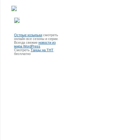
Острые козырьки
смотреть
онлайн все сезоны и серии.
Всегда свежие
новости из
мира WordPress
Смотреть
Танцы на ТНТ
бесплатно