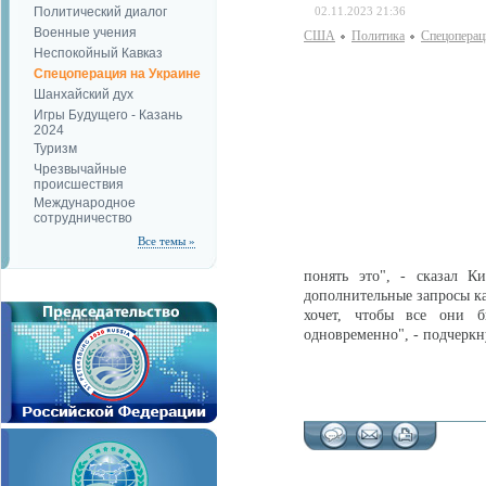
Политический диалог
02.11.2023 21:36
Военные учения
США
Политика
Спецоперац
Неспокойный Кавказ
Спецоперация на Украине
Шанхайский дух
Игры Будущего - Казань
2024
Туризм
Чрезвычайные
происшествия
Международное
сотрудничество
Все темы »
понять это", - сказал К
дополнительные запросы ка
хочет, чтобы все они 
одновременно", - подчерк