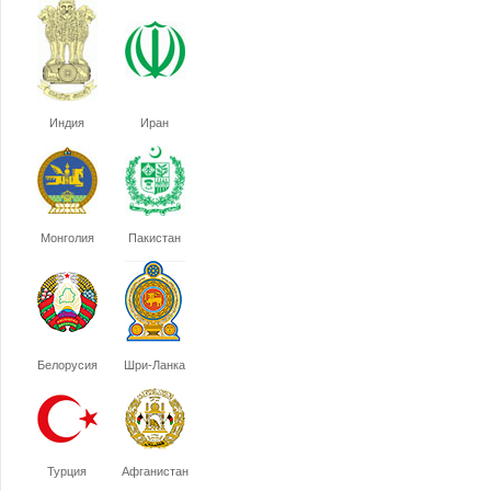
Индия
Иран
Монголия
Пакистан
Белорусия
Шри-Ланка
Турция
Афганистан