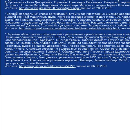
Добровольская Анна Дмитриевна, Королева Александра Евгеньевна, Смирнов Владими
Петрович, Полякова Мара Федоровна, Резник Генри Маркович, Захаров Герман Конста
Источник:
http://unro.minjust.ru/NKOForeignAgent.aspx
данные на
28.08.2021
* Единый федеральный список организаций, в том числе иностранных и международны
Высший военный Маджлисуль Шура, Конгресс народов Ичкерии и Дагестана, Аль-Каида, 
Движение Талибан, Исламская партия Туркестана, Общество социальных реформ, Общес
Исламское государство, Джабха аль-Нусра ли-Ахль аш-Шам, Народное ополчение имен
Чистопольский Джамаат, Рохнамо ба суи давлати исломи, Террористическое сообщест
Источник:
http://nac.gov.ru/terroristicheskie-i-ekstremistskie-organizacii-i-materialy.html
данные
* Перечень общественных объединений и религиозных организаций в отношении котор
Национал-большевистская партия, ВЕК РА, Рада земли Кубанской Духовно Родовой Де
Староверов-Инглингов, Нурджулар, К Богодержавию, Таблиги Джамаат, Русское наци
славян, Ат-Такфир Валь-Хиджра, Пит Буль, Национал-социалистическая рабочая парт
Череповца, Духовно-Родовая Держава Русь, Русское национальное единство, Древнер
Кровь и Честь, О свободе совести и о религиозных объединениях, Омская организаци
религиозная организация п. Боровский, Община Коренного Русского народа Щелковског
организация «Братство», Свидетели Иеговы, О противодействии экстремистской деяте
болельщиков «Фирма», Молодежная правозащитная группа МПГ, Курсом Правды и Единен
республика Русь, Арестантское уголовное единство, Башкорт, Нация и свобода, W.H.С
прав граждан, Штабы Навального
Источник:
https://minjust.gov.ru/ru/documents/7822/
данные на
06.08.2021