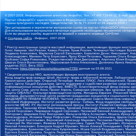
© 2007-2026, Информационное агентство ИнфоРос. Тел.: +7 495 718-84-11, E-mail:
info
Портал «ИнфоШОС» зарегистрирован в Федеральной службе по надзору в сфере массо
охраны культурного наследия. Свидетельство Эл № 77-31649 от 04 апреля 2008 г.
При цитировании и перепечатке материалов ссылка на портал «ИнфоШОС» обязательн
Для использования материалов в печатных изданиях необходимо письменное согласие
Если вы увидели ошибку, выделите ее мышкой и нажмите клавиши Ctrl+Enter
©
Создание сайта
- Инфорос, 2007-2026
* Реестр иностранных средств массовой информации, выполняющих функции иностранн
Голос Америки, Idel.Реалии, Кавказ.Реалии, Крым.Реалии, Телеканал Настоящее Время
Людмила Алексеевна, Маркелов Сергей Евгеньевич, Камалягин Денис Николаевич, Апах
Александрович, Маняхин Петр Борисович, Ярош Юлия Петровна, Чуракова Ольга Влади
Гройсман Софья Романовна, Рождественский Илья Дмитриевич, Апухтина Юлия Владимир
Шмагун Олеся Валентиновна, Мароховская Алеся Алексеевна, Долинина Ирина Никола
редактор 2021, Вега 2021
Источник:
https://minjust.gov.ru/ru/documents/7755/
данные на
03.09.2021
* Сведения реестра НКО, выполняющих функции иностранного агента:
Фонд защиты прав граждан Штаб, Институт права и публичной политики, Лаборатория
Гуманитарное действие, Открытый Петербург, Феникс ПЛЮС, Лига Избирателей, Правов
Крест, Центр Хасдей Ерушалаим, Центр поддержки и содействия развитию средств мас
информационных инициатив Действие, ВМЕСТЕ, Благотворительный фонд охраны здоров
Так, центр Сова, центр Анна, Проект Апрель, Самарская губерния, Эра здоровья, пр
защиты СИБАЛЬТ, Уральская правозащитная группа, Женщины Евразии, Рязанский Мемо
человека, Дальневосточный центр развития гражданских инициатив и социального пар
АКАДЕМИЯ ПО ПРАВАМ ЧЕЛОВЕКА, Частное учреждение Совета Министров северных стр
Массовой Информации, Институт развития прессы - Сибирь, Фонд поддержки свободы 
агентство МЕМО. РУ, Институт региональной прессы, Институт Развития Свободы Инф
Борисовна, Таранова Юлия Николаевна, Туровский Александр Алексеевич, Васильева 
Сергей Георгиевич, Пивоваров Андрей Сергеевич, Писемский Евгений Александрович,
Викторович, Шарипков Олег Викторович, Мальсагов Муса Асланович, Мошель Ирина Ар
Александровна, Исламов Тимур Рифгатович, Романова Ольга Евгеньевна, Щаров Серг
Паутов Юрий Анатольевич, Верховский Александр Маркович, Пислакова-Паркер Марина
Рачинский Ян Збигневич, Жемкова Елена Борисовна, Гудков Лев Дмитриевич, Иллари
Николай Алексеевич, Блинушов Андрей Юрьевич, Мосин Алексей Геннадьевич, Гефтер
Владимировна, Баженова Светлана Куприяновна, Исаев Сергей Владимирович, Максим
Буртина Елена Юрьевна, Гендель Людмила Залмановна, Кокорина Екатерина Алексеев
Подузов Сергей Васильевич, Протасова Ирина Вячеславовна, Литинский Леонид Борис