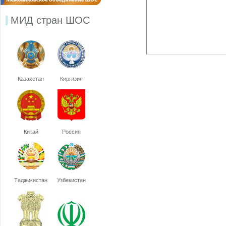
МИД стран ШОС
Казахстан
Киргизия
Китай
Россия
Таджикистан
Узбекистан