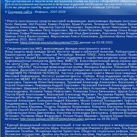
При цитировании и перепечатке материалов ссылка на портал «ИнфоШОС» обязательн
Для использования материалов в печатных изданиях необходимо письменное согласие
Если вы увидели ошибку, выделите ее мышкой и нажмите клавиши Ctrl+Enter
©
Создание сайта
- Инфорос, 2007-2026
* Реестр иностранных средств массовой информации, выполняющих функции иностранн
Голос Америки, Idel.Реалии, Кавказ.Реалии, Крым.Реалии, Телеканал Настоящее Время
Людмила Алексеевна, Маркелов Сергей Евгеньевич, Камалягин Денис Николаевич, Апах
Александрович, Маняхин Петр Борисович, Ярош Юлия Петровна, Чуракова Ольга Влади
Гройсман Софья Романовна, Рождественский Илья Дмитриевич, Апухтина Юлия Владимир
Шмагун Олеся Валентиновна, Мароховская Алеся Алексеевна, Долинина Ирина Никола
редактор 2021, Вега 2021
Источник:
https://minjust.gov.ru/ru/documents/7755/
данные на
03.09.2021
* Сведения реестра НКО, выполняющих функции иностранного агента:
Фонд защиты прав граждан Штаб, Институт права и публичной политики, Лаборатория
Гуманитарное действие, Открытый Петербург, Феникс ПЛЮС, Лига Избирателей, Правов
Крест, Центр Хасдей Ерушалаим, Центр поддержки и содействия развитию средств мас
информационных инициатив Действие, ВМЕСТЕ, Благотворительный фонд охраны здоров
Так, центр Сова, центр Анна, Проект Апрель, Самарская губерния, Эра здоровья, пр
защиты СИБАЛЬТ, Уральская правозащитная группа, Женщины Евразии, Рязанский Мемо
человека, Дальневосточный центр развития гражданских инициатив и социального пар
АКАДЕМИЯ ПО ПРАВАМ ЧЕЛОВЕКА, Частное учреждение Совета Министров северных стр
Массовой Информации, Институт развития прессы - Сибирь, Фонд поддержки свободы 
агентство МЕМО. РУ, Институт региональной прессы, Институт Развития Свободы Инф
Борисовна, Таранова Юлия Николаевна, Туровский Александр Алексеевич, Васильева 
Сергей Георгиевич, Пивоваров Андрей Сергеевич, Писемский Евгений Александрович,
Викторович, Шарипков Олег Викторович, Мальсагов Муса Асланович, Мошель Ирина Ар
Александровна, Исламов Тимур Рифгатович, Романова Ольга Евгеньевна, Щаров Серг
Паутов Юрий Анатольевич, Верховский Александр Маркович, Пислакова-Паркер Марина
Рачинский Ян Збигневич, Жемкова Елена Борисовна, Гудков Лев Дмитриевич, Иллари
Николай Алексеевич, Блинушов Андрей Юрьевич, Мосин Алексей Геннадьевич, Гефтер
Владимировна, Баженова Светлана Куприяновна, Исаев Сергей Владимирович, Максим
Буртина Елена Юрьевна, Гендель Людмила Залмановна, Кокорина Екатерина Алексеев
Подузов Сергей Васильевич, Протасова Ирина Вячеславовна, Литинский Леонид Борис
Добровольская Анна Дмитриевна, Королева Александра Евгеньевна, Смирнов Владими
Петрович, Полякова Мара Федоровна, Резник Генри Маркович, Захаров Герман Конста
Источник:
http://unro.minjust.ru/NKOForeignAgent.aspx
данные на
28.08.2021
* Единый федеральный список организаций, в том числе иностранных и международны
Высший военный Маджлисуль Шура, Конгресс народов Ичкерии и Дагестана, Аль-Каида, 
Движение Талибан, Исламская партия Туркестана, Общество социальных реформ, Общес
Исламское государство, Джабха аль-Нусра ли-Ахль аш-Шам, Народное ополчение имен