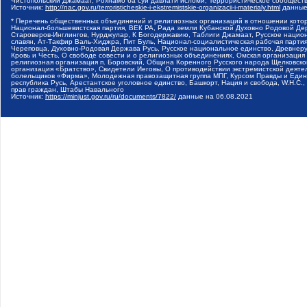
Чистопольский Джамаат, Рохнамо ба суи давлати исломи, Террористическое сообщест
Источник:
http://nac.gov.ru/terroristicheskie-i-ekstremistskie-organizacii-i-materialy.html
данные
* Перечень общественных объединений и религиозных организаций в отношении котор
Национал-большевистская партия, ВЕК РА, Рада земли Кубанской Духовно Родовой Де
Староверов-Инглингов, Нурджулар, К Богодержавию, Таблиги Джамаат, Русское наци
славян, Ат-Такфир Валь-Хиджра, Пит Буль, Национал-социалистическая рабочая парт
Череповца, Духовно-Родовая Держава Русь, Русское национальное единство, Древнер
Кровь и Честь, О свободе совести и о религиозных объединениях, Омская организаци
религиозная организация п. Боровский, Община Коренного Русского народа Щелковског
организация «Братство», Свидетели Иеговы, О противодействии экстремистской деяте
болельщиков «Фирма», Молодежная правозащитная группа МПГ, Курсом Правды и Единен
республика Русь, Арестантское уголовное единство, Башкорт, Нация и свобода, W.H.С
прав граждан, Штабы Навального
Источник:
https://minjust.gov.ru/ru/documents/7822/
данные на
06.08.2021