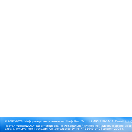
© 2007-2026, Информационное агентство ИнфоРос. Тел.: +7 495 718-84-11, E-mail:
info
Портал «ИнфоШОС» зарегистрирован в Федеральной службе по надзору в сфере массо
охраны культурного наследия. Свидетельство Эл № 77-31649 от 04 апреля 2008 г.