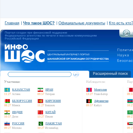
Главная
Что такое ШОС?
Официальные документы
Кто есть кто
Портал создан при финансовой поддержке
Федерального агентства по печати и массовым коммуникациям
Российской Федерации
Расширенный поиск
Участники:
Наблюдатели:
Пар
КАЗАХСТАН
ИРАН
Монголия
11:27
Астана
09:57
Тегеран
13:27
Улан-Батор
09:5
БЕЛОРУССИЯ
КИРГИЗИЯ
Афганистан
08:27
Минск
11:27
Бишкек
09:57
Кабул
10:2
ИНДИЯ
КИТАЙ
10:57
Дели
13:27
Пекин
09:2
РОССИЯ
ПАКИСТАН
09:27
Москва
10:27
Исламабад
09:2