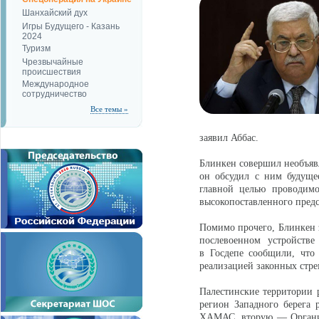
Шанхайский дух
Игры Будущего - Казань
2024
Туризм
Чрезвычайные
происшествия
Международное
сотрудничество
Все темы »
заявил Аббас.
Блинкен совершил необъявл
он обсудил с ним будуще
главной целью проводимо
высокопоставленного пред
Помимо прочего, Блинкен з
послевоенном устройстве
в Госдепе сообщили, что
реализацией законных стре
Палестинские территории р
регион Западного берега 
ХАМАС, вторую — Организ