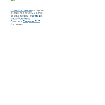
Острые козырьки
смотреть
онлайн все сезоны и серии.
Всегда свежие
новости из
мира WordPress
Смотреть
Танцы на ТНТ
бесплатно