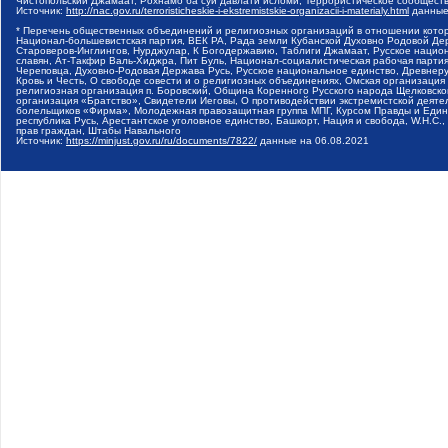
Чистопольский Джамаат, Рохнамо ба суи давлати исломи, Террористическое сообщест
Источник:
http://nac.gov.ru/terroristicheskie-i-ekstremistskie-organizacii-i-materialy.html
данные
* Перечень общественных объединений и религиозных организаций в отношении котор
Национал-большевистская партия, ВЕК РА, Рада земли Кубанской Духовно Родовой Де
Староверов-Инглингов, Нурджулар, К Богодержавию, Таблиги Джамаат, Русское наци
славян, Ат-Такфир Валь-Хиджра, Пит Буль, Национал-социалистическая рабочая парт
Череповца, Духовно-Родовая Держава Русь, Русское национальное единство, Древнер
Кровь и Честь, О свободе совести и о религиозных объединениях, Омская организаци
религиозная организация п. Боровский, Община Коренного Русского народа Щелковског
организация «Братство», Свидетели Иеговы, О противодействии экстремистской деяте
болельщиков «Фирма», Молодежная правозащитная группа МПГ, Курсом Правды и Единен
республика Русь, Арестантское уголовное единство, Башкорт, Нация и свобода, W.H.С
прав граждан, Штабы Навального
Источник:
https://minjust.gov.ru/ru/documents/7822/
данные на
06.08.2021