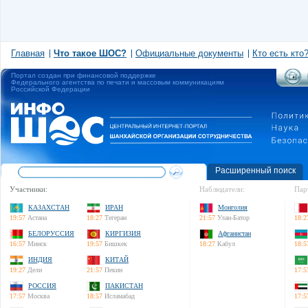
Главная
Что такое ШОС?
Официальные документы
Кто есть кто
Портал создан при финансовой поддержке
Федерального агентства по печати и массовым коммуникациям
Российской Федерации
Расширенный поиск
Участники:
Наблюдатели:
Пар
КАЗАХСТАН
ИРАН
Монголия
19:57
Астана
18:27
Тегеран
21:57
Улан-Батор
18:2
БЕЛОРУССИЯ
КИРГИЗИЯ
Афганистан
16:57
Минск
19:57
Бишкек
18:27
Кабул
18:5
ИНДИЯ
КИТАЙ
19:27
Дели
21:57
Пекин
17:5
РОССИЯ
ПАКИСТАН
17:57
Москва
18:57
Исламабад
17:5