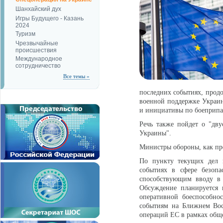
Шанхайский дух
Игры Будущего - Казань
2024
Туризм
Чрезвычайные
происшествия
Международное
сотрудничество
Все темы »
последних событиях, прод
военной поддержке Украи
и инициативы по боеприпаса
Речь также пойдет о "дв
Украины".
Министры обороны, как пр
По пункту текущих дел 
событиях в сфере безопа
способствующим вводу в 
Обсуждение планируется 
оперативной боеспособно
событиям на Ближнем Вос
операций ЕС в рамках общ