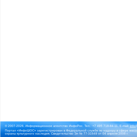
© 2007-2026, Информационное агентство ИнфоРос. Тел.: +7 495 718-84-11, E-mail:
info
Портал «ИнфоШОС» зарегистрирован в Федеральной службе по надзору в сфере массо
охраны культурного наследия. Свидетельство Эл № 77-31649 от 04 апреля 2008 г.