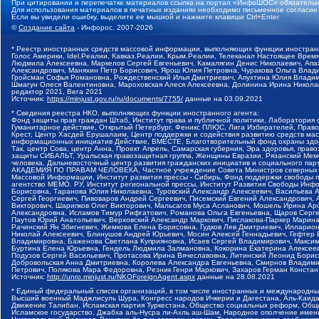
При цитировании и перепечатке материалов ссылка на портал «ИнфоШОС» обязательн
Для использования материалов в печатных изданиях необходимо письменное согласие
Если вы увидели ошибку, выделите ее мышкой и нажмите клавиши Ctrl+Enter
©
Создание сайта
- Инфорос, 2007-2026
* Реестр иностранных средств массовой информации, выполняющих функции иностранн
Голос Америки, Idel.Реалии, Кавказ.Реалии, Крым.Реалии, Телеканал Настоящее Время
Людмила Алексеевна, Маркелов Сергей Евгеньевич, Камалягин Денис Николаевич, Апах
Александрович, Маняхин Петр Борисович, Ярош Юлия Петровна, Чуракова Ольга Влади
Гройсман Софья Романовна, Рождественский Илья Дмитриевич, Апухтина Юлия Владимир
Шмагун Олеся Валентиновна, Мароховская Алеся Алексеевна, Долинина Ирина Никола
редактор 2021, Вега 2021
Источник:
https://minjust.gov.ru/ru/documents/7755/
данные на
03.09.2021
* Сведения реестра НКО, выполняющих функции иностранного агента:
Фонд защиты прав граждан Штаб, Институт права и публичной политики, Лаборатория
Гуманитарное действие, Открытый Петербург, Феникс ПЛЮС, Лига Избирателей, Правов
Крест, Центр Хасдей Ерушалаим, Центр поддержки и содействия развитию средств мас
информационных инициатив Действие, ВМЕСТЕ, Благотворительный фонд охраны здоров
Так, центр Сова, центр Анна, Проект Апрель, Самарская губерния, Эра здоровья, пр
защиты СИБАЛЬТ, Уральская правозащитная группа, Женщины Евразии, Рязанский Мемо
человека, Дальневосточный центр развития гражданских инициатив и социального пар
АКАДЕМИЯ ПО ПРАВАМ ЧЕЛОВЕКА, Частное учреждение Совета Министров северных стр
Массовой Информации, Институт развития прессы - Сибирь, Фонд поддержки свободы 
агентство МЕМО. РУ, Институт региональной прессы, Институт Развития Свободы Инф
Борисовна, Таранова Юлия Николаевна, Туровский Александр Алексеевич, Васильева 
Сергей Георгиевич, Пивоваров Андрей Сергеевич, Писемский Евгений Александрович,
Викторович, Шарипков Олег Викторович, Мальсагов Муса Асланович, Мошель Ирина Ар
Александровна, Исламов Тимур Рифгатович, Романова Ольга Евгеньевна, Щаров Серг
Паутов Юрий Анатольевич, Верховский Александр Маркович, Пислакова-Паркер Марина
Рачинский Ян Збигневич, Жемкова Елена Борисовна, Гудков Лев Дмитриевич, Иллари
Николай Алексеевич, Блинушов Андрей Юрьевич, Мосин Алексей Геннадьевич, Гефтер
Владимировна, Баженова Светлана Куприяновна, Исаев Сергей Владимирович, Максим
Буртина Елена Юрьевна, Гендель Людмила Залмановна, Кокорина Екатерина Алексеев
Подузов Сергей Васильевич, Протасова Ирина Вячеславовна, Литинский Леонид Борис
Добровольская Анна Дмитриевна, Королева Александра Евгеньевна, Смирнов Владими
Петрович, Полякова Мара Федоровна, Резник Генри Маркович, Захаров Герман Конста
Источник:
http://unro.minjust.ru/NKOForeignAgent.aspx
данные на
28.08.2021
* Единый федеральный список организаций, в том числе иностранных и международны
Высший военный Маджлисуль Шура, Конгресс народов Ичкерии и Дагестана, Аль-Каида, 
Движение Талибан, Исламская партия Туркестана, Общество социальных реформ, Общес
Исламское государство, Джабха аль-Нусра ли-Ахль аш-Шам, Народное ополчение имен