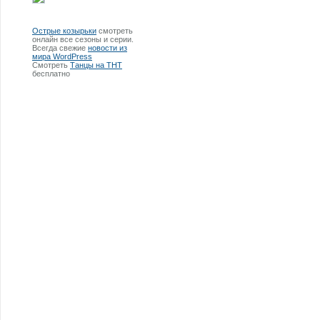
Острые козырьки
смотреть
онлайн все сезоны и серии.
Всегда свежие
новости из
мира WordPress
Смотреть
Танцы на ТНТ
бесплатно