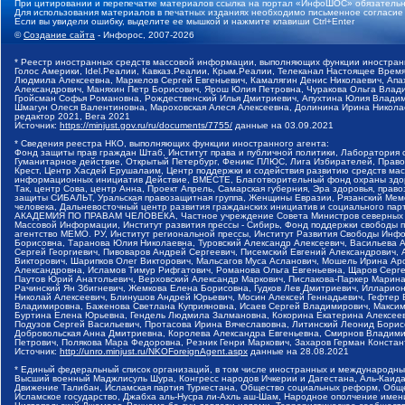
При цитировании и перепечатке материалов ссылка на портал «ИнфоШОС» обязательн
Для использования материалов в печатных изданиях необходимо письменное согласие
Если вы увидели ошибку, выделите ее мышкой и нажмите клавиши Ctrl+Enter
©
Создание сайта
- Инфорос, 2007-2026
* Реестр иностранных средств массовой информации, выполняющих функции иностранн
Голос Америки, Idel.Реалии, Кавказ.Реалии, Крым.Реалии, Телеканал Настоящее Время
Людмила Алексеевна, Маркелов Сергей Евгеньевич, Камалягин Денис Николаевич, Апах
Александрович, Маняхин Петр Борисович, Ярош Юлия Петровна, Чуракова Ольга Влади
Гройсман Софья Романовна, Рождественский Илья Дмитриевич, Апухтина Юлия Владимир
Шмагун Олеся Валентиновна, Мароховская Алеся Алексеевна, Долинина Ирина Никола
редактор 2021, Вега 2021
Источник:
https://minjust.gov.ru/ru/documents/7755/
данные на
03.09.2021
* Сведения реестра НКО, выполняющих функции иностранного агента:
Фонд защиты прав граждан Штаб, Институт права и публичной политики, Лаборатория
Гуманитарное действие, Открытый Петербург, Феникс ПЛЮС, Лига Избирателей, Правов
Крест, Центр Хасдей Ерушалаим, Центр поддержки и содействия развитию средств мас
информационных инициатив Действие, ВМЕСТЕ, Благотворительный фонд охраны здоров
Так, центр Сова, центр Анна, Проект Апрель, Самарская губерния, Эра здоровья, пр
защиты СИБАЛЬТ, Уральская правозащитная группа, Женщины Евразии, Рязанский Мемо
человека, Дальневосточный центр развития гражданских инициатив и социального пар
АКАДЕМИЯ ПО ПРАВАМ ЧЕЛОВЕКА, Частное учреждение Совета Министров северных стр
Массовой Информации, Институт развития прессы - Сибирь, Фонд поддержки свободы 
агентство МЕМО. РУ, Институт региональной прессы, Институт Развития Свободы Инф
Борисовна, Таранова Юлия Николаевна, Туровский Александр Алексеевич, Васильева 
Сергей Георгиевич, Пивоваров Андрей Сергеевич, Писемский Евгений Александрович,
Викторович, Шарипков Олег Викторович, Мальсагов Муса Асланович, Мошель Ирина Ар
Александровна, Исламов Тимур Рифгатович, Романова Ольга Евгеньевна, Щаров Серг
Паутов Юрий Анатольевич, Верховский Александр Маркович, Пислакова-Паркер Марина
Рачинский Ян Збигневич, Жемкова Елена Борисовна, Гудков Лев Дмитриевич, Иллари
Николай Алексеевич, Блинушов Андрей Юрьевич, Мосин Алексей Геннадьевич, Гефтер
Владимировна, Баженова Светлана Куприяновна, Исаев Сергей Владимирович, Максим
Буртина Елена Юрьевна, Гендель Людмила Залмановна, Кокорина Екатерина Алексеев
Подузов Сергей Васильевич, Протасова Ирина Вячеславовна, Литинский Леонид Борис
Добровольская Анна Дмитриевна, Королева Александра Евгеньевна, Смирнов Владими
Петрович, Полякова Мара Федоровна, Резник Генри Маркович, Захаров Герман Конста
Источник:
http://unro.minjust.ru/NKOForeignAgent.aspx
данные на
28.08.2021
* Единый федеральный список организаций, в том числе иностранных и международны
Высший военный Маджлисуль Шура, Конгресс народов Ичкерии и Дагестана, Аль-Каида, 
Движение Талибан, Исламская партия Туркестана, Общество социальных реформ, Общес
Исламское государство, Джабха аль-Нусра ли-Ахль аш-Шам, Народное ополчение имен