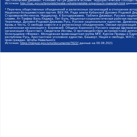
Чистопольский Джамаат, Рохнамо ба суи давлати исломи, Террористическое сообщест
Источник:
http://nac.gov.ru/terroristicheskie-i-ekstremistskie-organizacii-i-materialy.html
данные
* Перечень общественных объединений и религиозных организаций в отношении котор
Национал-большевистская партия, ВЕК РА, Рада земли Кубанской Духовно Родовой Де
Староверов-Инглингов, Нурджулар, К Богодержавию, Таблиги Джамаат, Русское наци
славян, Ат-Такфир Валь-Хиджра, Пит Буль, Национал-социалистическая рабочая парт
Череповца, Духовно-Родовая Держава Русь, Русское национальное единство, Древнер
Кровь и Честь, О свободе совести и о религиозных объединениях, Омская организаци
религиозная организация п. Боровский, Община Коренного Русского народа Щелковског
организация «Братство», Свидетели Иеговы, О противодействии экстремистской деяте
болельщиков «Фирма», Молодежная правозащитная группа МПГ, Курсом Правды и Единен
республика Русь, Арестантское уголовное единство, Башкорт, Нация и свобода, W.H.С
прав граждан, Штабы Навального
Источник:
https://minjust.gov.ru/ru/documents/7822/
данные на
06.08.2021