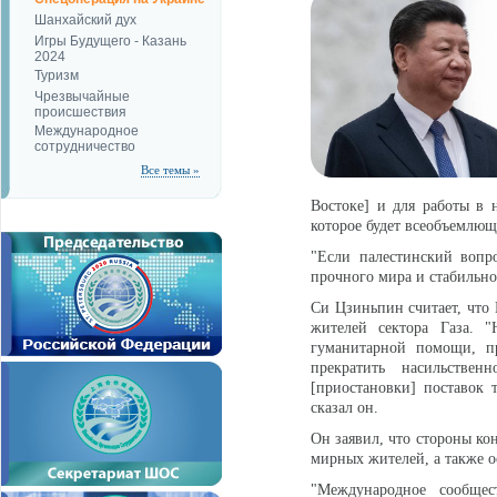
Шанхайский дух
Игры Будущего - Казань
2024
Туризм
Чрезвычайные
происшествия
Международное
сотрудничество
Все темы »
Востоке] и для работы в 
которое будет всеобъемлющ
"Если палестинский вопр
прочного мира и стабильнос
Си Цзиньпин считает, что
жителей сектора Газа. "
гуманитарной помощи, п
прекратить насильствен
[приостановки] поставок 
сказал он.
Он заявил, что стороны к
мирных жителей, а также 
"Международное сообщес