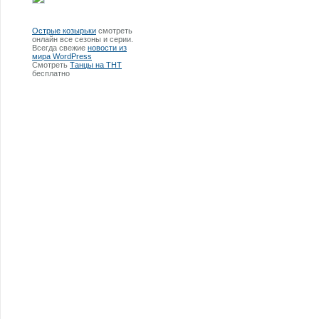
Острые козырьки
смотреть
онлайн все сезоны и серии.
Всегда свежие
новости из
мира WordPress
Смотреть
Танцы на ТНТ
бесплатно