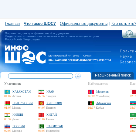
Главная
Что такое ШОС?
Официальные документы
Кто есть кто
Портал создан при финансовой поддержке
Федерального агентства по печати и массовым коммуникациям
Российской Федерации
Расширенный поиск
Участники:
Наблюдатели:
Пар
КАЗАХСТАН
ИРАН
Монголия
04:07
Астана
02:37
Тегеран
06:07
Улан-Батор
02:3
БЕЛОРУССИЯ
КИРГИЗИЯ
Афганистан
01:07
Минск
04:07
Бишкек
02:37
Кабул
03:0
ИНДИЯ
КИТАЙ
03:37
Дели
06:07
Пекин
02:0
РОССИЯ
ПАКИСТАН
02:07
Москва
03:07
Исламабад
02:0