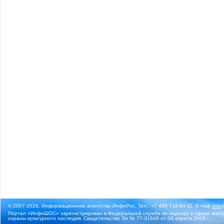
© 2007-2026, Информационное агентство ИнфоРос. Тел.: +7 495 718-84-11, E-mail:
info
Портал «ИнфоШОС» зарегистрирован в Федеральной службе по надзору в сфере массо
охраны культурного наследия. Свидетельство Эл № 77-31649 от 04 апреля 2008 г.