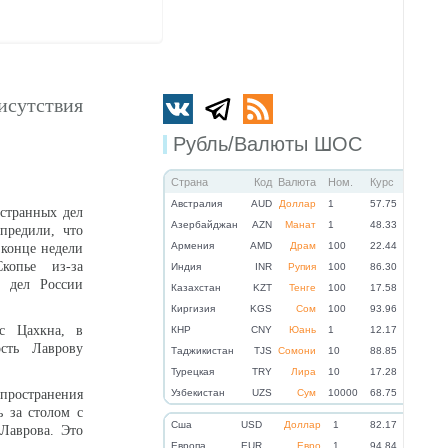
исутствия
Рубль/Валюты ШОС
Страна
Код
Валюта
Ном.
Курс
Австралия
AUD
Доллар
1
57.75
странных дел
Азербайджан
AZN
Манат
1
48.33
предили, что
Армения
AMD
Драм
100
22.44
 конце недели
копье из-за
Индия
INR
Рупия
100
86.30
х дел России
Казахстан
KZT
Тенге
100
17.58
Киргизия
KGS
Сом
100
93.96
с Цахкна, в
КНР
CNY
Юань
1
12.17
ость Лаврову
Таджикистан
TJS
Сомони
10
88.85
Турецкая
TRY
Лира
10
17.28
пространения
Узбекистан
UZS
Сум
10000
68.75
ь за столом с
Cша
USD
Доллар
1
82.17
 Лаврова. Это
Eвропа
EUR
Евро
1
94.84