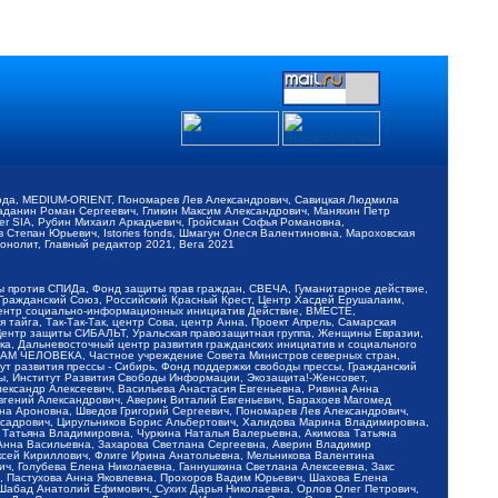
обода, MEDIUM-ORIENT, Пономарев Лев Александрович, Савицкая Людмила
Баданин Роман Сергеевич, Гликин Максим Александрович, Маняхин Петр
er SIA, Рубин Михаил Аркадьевич, Гройсман Софья Романовна,
Степан Юрьевич, Istories fonds, Шмагун Олеся Валентиновна, Мароховская
нолит, Главный редактор 2021, Вега 2021
Мы против СПИДа, Фонд защиты прав граждан, СВЕЧА, Гуманитарное действие,
 Гражданский Союз, Российский Красный Крест, Центр Хасдей Ерушалаим,
 Центр социально-информационных инициатив Действие, ВМЕСТЕ,
айга, Так-Так-Так, центр Сова, центр Анна, Проект Апрель, Самарская
Центр защиты СИБАЛЬТ, Уральская правозащитная группа, Женщины Евразии,
ка, Дальневосточный центр развития гражданских инициатив и социального
АВАМ ЧЕЛОВЕКА, Частное учреждение Совета Министров северных стран,
т развития прессы - Сибирь, Фонд поддержки свободы прессы, Гражданский
ы, Институт Развития Свободы Информации, Экозащита!-Женсовет,
ександр Алексеевич, Васильева Анастасия Евгеньевна, Ривина Анна
вгений Александрович, Аверин Виталий Евгеньевич, Барахоев Магомед
на Ароновна, Шведов Григорий Сергеевич, Пономарев Лев Александрович,
ксадрович, Цирульников Борис Альбертович, Халидова Марина Владимировна,
 Татьяна Владимировна, Чуркина Наталья Валерьевна, Акимова Татьяна
 Анна Васильевна, Захарова Светлана Сергеевна, Аверин Владимир
ксей Кириллович, Флиге Ирина Анатольевна, Мельникова Валентина
, Голубева Елена Николаевна, Ганнушкина Светлана Алексеевна, Закс
, Пастухова Анна Яковлевна, Прохоров Вадим Юрьевич, Шахова Елена
 Шабад Анатолий Ефимович, Сухих Дарья Николаевна, Орлов Олег Петрович,