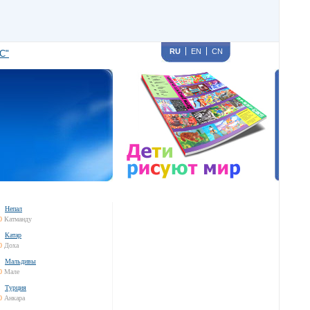
RU
EN
CN
С"
Непал
0
Катманду
Катар
0
Доха
Мальдивы
0
Мале
Турция
0
Анкара