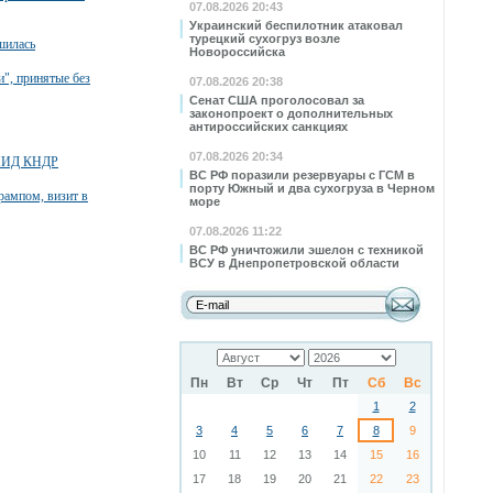
07.08.2026 20:43
Украинский беспилотник атаковал
турецкий сухогруз возле
шилась
Новороссийска
", принятые без
07.08.2026 20:38
Сенат США проголосовал за
законопроект о дополнительных
антироссийских санкциях
07.08.2026 20:34
й МИД КНДР
ВС РФ поразили резервуары с ГСМ в
порту Южный и два сухогруза в Черном
Трампом, визит в
море
07.08.2026 11:22
ВС РФ уничтожили эшелон с техникой
ВСУ в Днепропетровской области
Пн
Вт
Ср
Чт
Пт
Сб
Вс
1
2
3
4
5
6
7
8
9
10
11
12
13
14
15
16
17
18
19
20
21
22
23