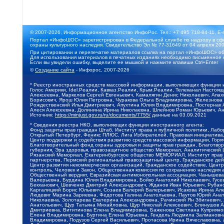
© 2007-2026, Информационное агентство ИнфоРос. Тел.: +7 495 718-84-11, E-
Портал «ИнфоШОС» зарегистрирован в Федеральной службе по надзору в сфе
охраны культурного наследия. Свидетельство Эл № 77-31649 от 04 апреля 200
При цитировании и перепечатке материалов ссылка на портал «ИнфоШОС» об
Для использования материалов в печатных изданиях необходимо письменное 
Если вы увидели ошибку, выделите ее мышкой и нажмите клавиши Ctrl+Enter
©
Создание сайта
- Инфорос, 2007-2026
* Реестр иностранных средств массовой информации, выполняющих функции 
Голос Америки, Idel.Реалии, Кавказ.Реалии, Крым.Реалии, Телеканал Настоя
Алексеевна, Маркелов Сергей Евгеньевич, Камалягин Денис Николаевич, Апах
Борисович, Ярош Юлия Петровна, Чуракова Ольга Владимировна, Железнова М
Рождественский Илья Дмитриевич, Апухтина Юлия Владимировна, Постернак Ал
Алеся Алексеевна, Долинина Ирина Николаевна, Шлейнов Роман Юрьевич, Ани
Источник:
https://minjust.gov.ru/ru/documents/7755/
данные на
03.09.2021
* Сведения реестра НКО, выполняющих функции иностранного агента:
Фонд защиты прав граждан Штаб, Институт права и публичной политики, Лаб
Открытый Петербург, Феникс ПЛЮС, Лига Избирателей, Правовая инициатива, 
Центр поддержки и содействия развитию средств массовой информации, Горя
Благотворительный фонд охраны здоровья и защиты прав граждан, Благотвори
губерния, Эра здоровья, правозащитное общество Мемориал, Аналитический 
Рязанский Мемориал, Екатеринбургское общество МЕМОРИАЛ, Институт прав ч
партнерства, Пермский региональный правозащитный центр, Гражданское де
Центр развития некоммерческих организаций, Гражданское содействие, Цент
контроль, Человек и Закон, Общественная комиссия по сохранению наследия
Общественный вердикт, Евразийская антимонопольная ассоциация, Чанышева 
Валерьевна, Бурдина Юлия Владимировна, Бойко Анатолий Николаевич, Гусев
Бекханович, Шевченко Дмитрий Александрович, Жданов Иван Юрьевич, Рубано
Каргалицкий Борис Юльевич, Созаев Валерий Валерьевич, Исакова Ирина Ал
Людевиг Марина Зариевна, Федотова Галина Анатольевна, Паутов Юрий Анато
Николаевна, Золотарева Екатерина Александровна, Рачинский Ян Збигневич
Анатольевич, Щур Татьяна Михайловна, Щур Николай Алексеевич, Блинушов 
Дмитриевна, Вититинова Елена Владимировна, Баженова Светлана Куприяновн
Елена Владимировна, Буртина Елена Юрьевна, Гендель Людмила Залмановна,
Владимировна, Подузов Сергей Васильевич, Протасова Ирина Вячеславовна, 