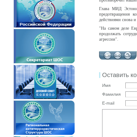
противоречит наши
Глава МИД Эстонии
предотвращения к
действиями снова и 
"На самом деле Евр
продолжать сотруд
агрессии".
Оставить к
Имя
Фамилия
E-mail