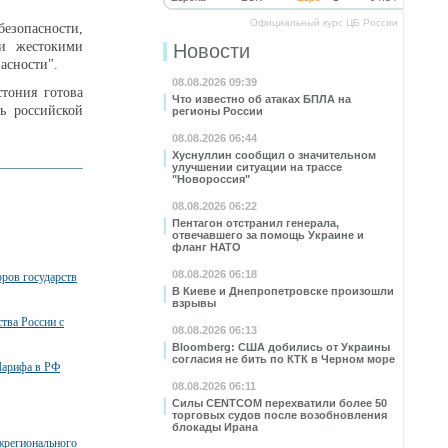
Официальный курс ЦБ России
езопасности,
 и жестокими
Новости
пасности".
08.08.2026 09:39
стония готова
Что известно об атаках БПЛА на
ь российской
регионы России
08.08.2026 06:44
Хуснуллин сообщил о значительном
улучшении ситуации на трассе
"Новороссия"
08.08.2026 06:22
Пентагон отстранил генерала,
отвечавшего за помощь Украине и
фланг НАТО
08.08.2026 06:18
ров государств
В Киеве и Днепропетровске произошли
взрывы
тва России с
08.08.2026 06:13
Bloomberg: США добились от Украины
согласия не бить по КТК в Черном море
Шарифа в РФ
08.08.2026 06:11
Силы CENTCOM перехватили более 50
торговых судов после возобновления
блокады Ирана
жрегионального