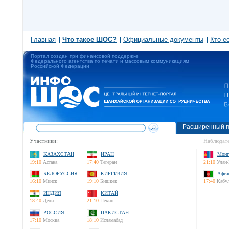
Главная
Что такое ШОС?
Официальные документы
Кто е
Портал создан при финансовой поддержке
Федерального агентства по печати и массовым коммуникациям
Российской Федерации
Расширенный п
Участники:
Наблюдате
КАЗАХСТАН
ИРАН
Монг
19:10
Астана
17:40
Тегеран
21:10
Улан-
БЕЛОРУССИЯ
КИРГИЗИЯ
Афга
16:10
Минск
19:10
Бишкек
17:40
Кабу
ИНДИЯ
КИТАЙ
18:40
Дели
21:10
Пекин
РОССИЯ
ПАКИСТАН
17:10
Москва
18:10
Исламабад