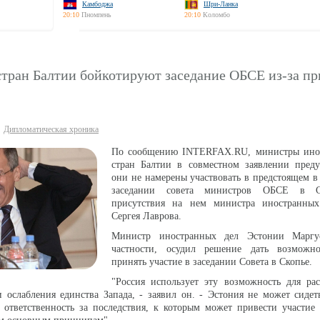
Камбоджа
Шри-Ланка
20:10
Пномпень
20:10
Коломбо
тран Балтии бойкотируют заседание ОБСЕ из-за пр
Дипломатическая хроника
По сообщению INTERFAX.RU, министры ино
стран Балтии в совместном заявлении преду
они не намерены участвовать в предстоящем в
заседании совета министров ОБСЕ в С
присутствия на нем министра иностранны
Сергея Лаврова.
Министр иностранных дел Эстонии Маргу
частности, осудил решение дать возможн
принять участие в заседании Совета в Скопье.
"Россия использует эту возможность для рас
 ослабления единства Запада, - заявил он. - Эстония не может сидет
 ответственность за последствия, к которым может привести участие