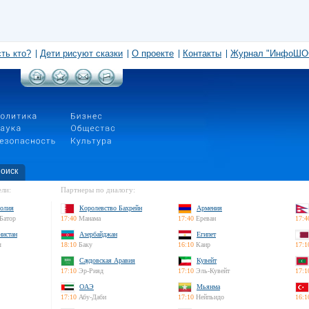
сть кто?
Дети рисуют сказки
О проекте
Контакты
Журнал "ИнфоШО
оиск
ли:
Партнеры по диалогу:
олия
Королевство Бахрейн
Армения
Батор
17:40
Манама
17:40
Ереван
17:4
нистан
Азербайджан
Египет
л
18:10
Баку
16:10
Каир
17:1
Саудовская Аравия
Кувейт
17:10
Эр-Рияд
17:10
Эль-Кувейт
17:1
ОАЭ
Мьянма
17:10
Абу-Даби
17:10
Нейпьидо
16:1