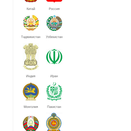
Китай
Россия
Таджикистан
Узбекистан
Индия
Иран
Монголия
Пакистан