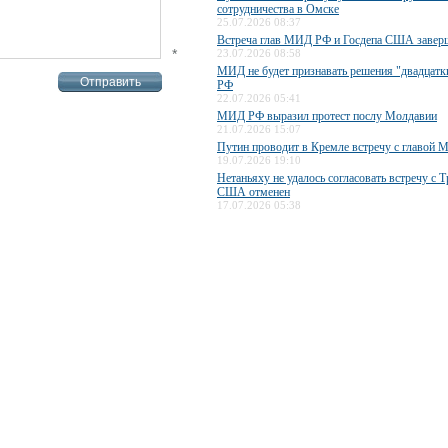
сотрудничества в Омске
25.07.2026 08:37
Встреча глав МИД РФ и Госдепа США завер
*
23.07.2026 08:58
МИД не будет признавать решения "двадцатки
РФ
22.07.2026 05:41
МИД РФ выразил протест послу Молдавии
21.07.2026 15:07
Путин проводит в Кремле встречу с главо
19.07.2026 19:10
Нетаньяху не удалось согласовать встречу с 
США отменен
17.07.2026 05:38