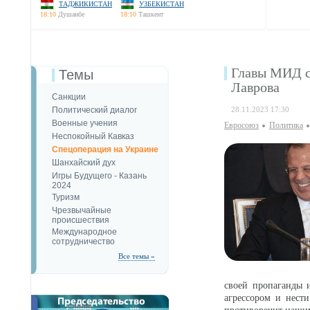
ТАДЖИКИСТАН
УЗБЕКИСТАН
18:10
Душанбе
18:10
Ташкент
Главы МИД с
Темы
Лаврова
Санкции
Политический диалог
28.11.2023 17:30
Военные учения
Евросоюз
Политика
Неспокойный Кавказ
Спецоперация на Украине
Шанхайский дух
Игры Будущего - Казань
2024
Туризм
Чрезвычайные
происшествия
Международное
сотрудничество
Все темы »
своей пропаганды и
агрессором и нести