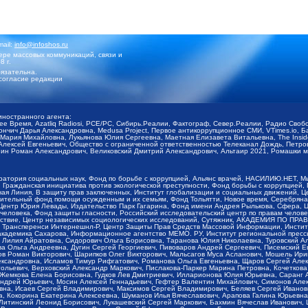
mail:
info@infoshos.ru
ре массовых коммуникаций, связи и
8 г.
язательна.
согласие редакции
иностранного агента:
щее Время, Azatliq Radiosi, PCE/PC, Сибирь.Реалии, Фактограф, Север.Реалии, Радио Св
ончич Дарья Александровна, Medusa Project, Первое антикоррупционное СМИ, VTimes.io, 
ария Михайловна, Лукьянова Юлия Сергеевна, Маетная Елизавета Витальевна, The Insid
ексей Евгеньевич, Общество с ограниченной ответственностью Телеканал Дождь, Петров 
н Роман Александрович, Великовский Дмитрий Александрович, Альтаир 2021, Ромашки мо
оратория социальных наук, Фонд по борьбе с коррупцией, Альянс врачей, НАСИЛИЮ.НЕТ, 
Гражданская инициатива против экологической преступности, Фонд борьбы с коррупцией,
чая Линия, В защиту прав заключенных, Институт глобализации и социальных движений,
тельный фонд помощи осужденным и их семьям, Фонд Тольятти, Новое время, Серебряная т
Центр Юрия Левады, Издательство Парк Гагарина, Фонд имени Андрея Рылькова, Сфера, 
еловека, Фонд защиты гласности, Российский исследовательский центр по правам челове
йствие, Центр независимых социологических исследований, Сутяжник, АКАДЕМИЯ ПО ПР
р Трансперенси Интернешнл-Р, Центр Защиты Прав Средств Массовой Информации, Институ
 академика Сахарова, Информационное агентство МЕМО. РУ, Институт региональной пресс
Лилия Айратовна, Сидорович Ольга Борисовна, Таранова Юлия Николаевна, Туровский Ал
а Ольга Андреевна, Дугин Сергей Георгиевич, Пивоваров Андрей Сергеевич, Писемский Е
в Роман Викторович, Шарипков Олег Викторович, Мальсагов Муса Асланович, Мошель Ири
ександровна, Исламов Тимур Рифгатович, Романова Ольга Евгеньевна, Щаров Сергей Але
льевич, Верховский Александр Маркович, Пислакова-Паркер Марина Петровна, Кочеткова
, Жемкова Елена Борисовна, Гудков Лев Дмитриевич, Илларионова Юлия Юрьевна, Саранг
Андрей Юрьевич, Мосин Алексей Геннадьевич, Гефтер Валентин Михайлович, Симонов Але
а, Исаев Сергей Владимирович, Максимов Сергей Владимирович, Беляев Сергей Иванович
 Кокорина Екатерина Алексеевна, Шуманов Илья Вячеславович, Арапова Галина Юрьевна
Литинский Леонид Борисович, Лукашевский Сергей Маркович, Бахмин Вячеслав Иванович,