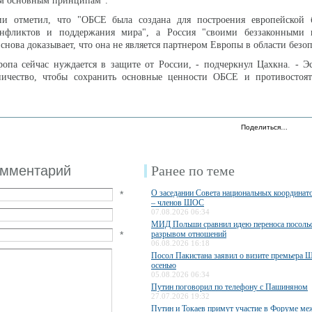
м основным принципам".
 отметил, что "ОБСЕ была создана для построения европейской б
онфликтов и поддержания мира", а Россия "своими беззаконными
снова доказывает, что она не является партнером Европы в области безо
опа сейчас нуждается в защите от России, - подчеркнул Цахкна. - Э
ничество, чтобы сохранить основные ценности ОБСЕ и противостоят
Поделиться…
омментарий
Ранее по теме
О заседании Совета национальных координато
*
– членов ШОС
07.08.2026 06:34
МИД Польши сравнил идею переноса посольс
*
разрывом отношений
06.08.2026 16:18
Посол Пакистана заявил о визите премьера 
осенью
05.08.2026 06:34
Путин поговорил по телефону с Пашиняном
27.07.2026 19:32
Путин и Токаев примут участие в Форуме ме