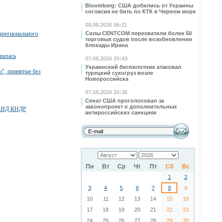
Bloomberg: США добились от Украины
согласия не бить по КТК в Черном море
08.08.2026 06:11
жрегионального
Силы CENTCOM перехватили более 50
торговых судов после возобновления
блокады Ирана
шилась
07.08.2026 20:43
Украинский беспилотник атаковал
", принятые без
турецкий сухогруз возле
Новороссийска
07.08.2026 20:38
Сенат США проголосовал за
законопроект о дополнительных
й МИД КНДР
антироссийских санкциях
Пн
Вт
Ср
Чт
Пт
Сб
Вс
1
2
3
4
5
6
7
8
9
10
11
12
13
14
15
16
17
18
19
20
21
22
23
24
25
26
27
28
29
30