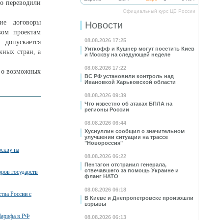
но переводили
Официальный курс ЦБ России
щие договоры
Новости
вом проектам
08.08.2026 17:25
 допускается
Уиткофф и Кушнер могут посетить Киев
ных стран, а
и Москву на следующей неделе
08.08.2026 17:22
м о возможных
ВС РФ установили контроль над
Ивановкой Харьковской области
08.08.2026 09:39
Что известно об атаках БПЛА на
регионы России
08.08.2026 06:44
Хуснуллин сообщил о значительном
улучшении ситуации на трассе
"Новороссия"
скву на
08.08.2026 06:22
Пентагон отстранил генерала,
отвечавшего за помощь Украине и
ров государств
фланг НАТО
08.08.2026 06:18
тва России с
В Киеве и Днепропетровске произошли
взрывы
Шарифа в РФ
08.08.2026 06:13