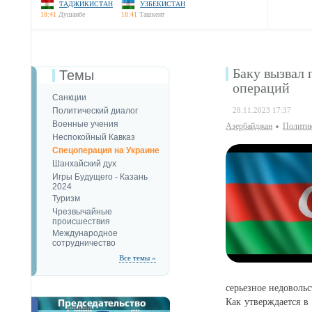
ТАДЖИКИСТАН
УЗБЕКИСТАН
18:41
Душанбе
18:41
Ташкент
Баку вызвал
Темы
операций
Санкции
Политический диалог
28.11.2023 17:37
Военные учения
Азербайджан
Полити
Неспокойный Кавказ
Спецоперация на Украине
Шанхайский дух
Игры Будущего - Казань
2024
Туризм
Чрезвычайные
происшествия
Международное
сотрудничество
Все темы »
серьезное недоволь
Как утверждается в