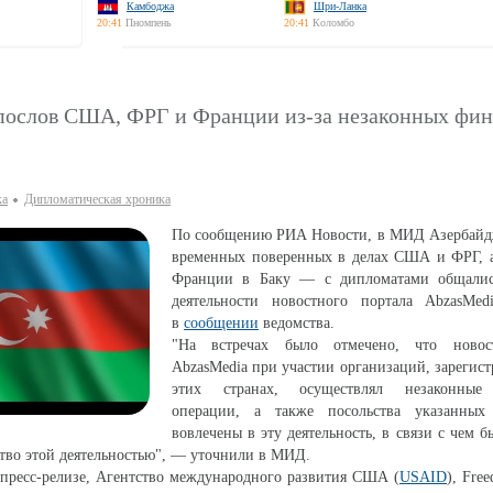
Камбоджа
Шри-Ланка
20:41
Пномпень
20:41
Коломбо
 послов США, ФРГ и Франции из-за незаконных фи
ка
Дипломатическая хроника
По сообщению РИА Новости, в МИД Азербайд
временных поверенных в делах США и ФРГ, а
Франции в Баку — с дипломатами общалис
деятельности новостного портала AbzasMedi
в
сообщении
ведомства.
"На встречах было отмечено, что новос
AbzasMedia при участии организаций, зарегис
этих странах, осуществлял незаконные
операции, а также посольства указанных
вовлечены в эту деятельность, в связи с чем 
ство этой деятельностью", — уточнили в МИД.
 пресс-релизе, Агентство международного развития США (
USAID
), Fre