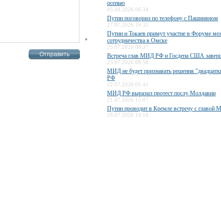
осенью
05.08.2026 06:34
Путин поговорил по телефону с Пашиняном
27.07.2026 19:32
Путин и Токаев примут участие в Форуме ме
*
сотрудничества в Омске
25.07.2026 08:37
Встреча глав МИД РФ и Госдепа США завер
23.07.2026 08:58
МИД не будет признавать решения "двадцатки
РФ
22.07.2026 05:41
МИД РФ выразил протест послу Молдавии
21.07.2026 15:07
Путин проводит в Кремле встречу с главо
19.07.2026 19:10