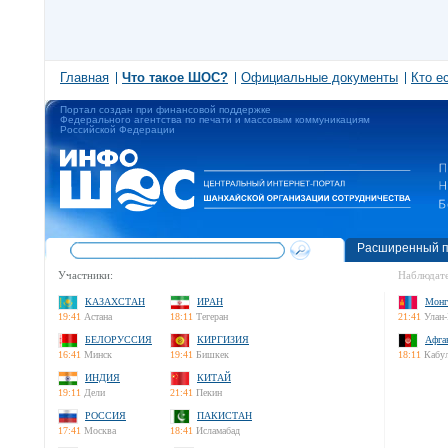
Главная
Что такое ШОС?
Официальные документы
Кто е
Портал создан при финансовой поддержке
Федерального агентства по печати и массовым коммуникациям
Российской Федерации
Расширенный п
Участники:
Наблюдате
КАЗАХСТАН
ИРАН
Монг
19:41
Астана
18:11
Тегеран
21:41
Улан-
БЕЛОРУССИЯ
КИРГИЗИЯ
Афга
16:41
Минск
19:41
Бишкек
18:11
Кабу
ИНДИЯ
КИТАЙ
19:11
Дели
21:41
Пекин
РОССИЯ
ПАКИСТАН
17:41
Москва
18:41
Исламабад