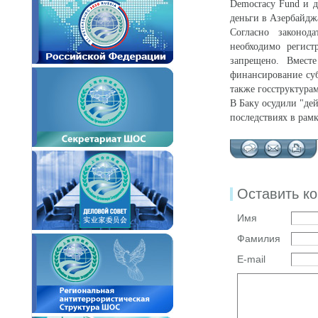
Democracy Fund и д
деньги в Азербайджа
Согласно законод
необходимо регист
запрещено. Вмест
финансирование су
также госструктура
В Баку осудили "де
последствиях в рамк
Оставить к
Имя
Фамилия
E-mail