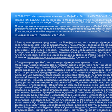
© 2007-2026, Информационное агентство ИнфоРос. Тел.: +7 495 718-84-11, E-
Портал «ИнфоШОС» зарегистрирован в Федеральной службе по надзору в сфе
охраны культурного наследия. Свидетельство Эл № 77-31649 от 04 апреля 200
При цитировании и перепечатке материалов ссылка на портал «ИнфоШОС» об
Для использования материалов в печатных изданиях необходимо письменное 
Если вы увидели ошибку, выделите ее мышкой и нажмите клавиши Ctrl+Enter
©
Создание сайта
- Инфорос, 2007-2026
* Реестр иностранных средств массовой информации, выполняющих функции 
Голос Америки, Idel.Реалии, Кавказ.Реалии, Крым.Реалии, Телеканал Настоя
Алексеевна, Маркелов Сергей Евгеньевич, Камалягин Денис Николаевич, Апах
Борисович, Ярош Юлия Петровна, Чуракова Ольга Владимировна, Железнова М
Рождественский Илья Дмитриевич, Апухтина Юлия Владимировна, Постернак Ал
Алеся Алексеевна, Долинина Ирина Николаевна, Шлейнов Роман Юрьевич, Ани
Источник:
https://minjust.gov.ru/ru/documents/7755/
данные на
03.09.2021
* Сведения реестра НКО, выполняющих функции иностранного агента:
Фонд защиты прав граждан Штаб, Институт права и публичной политики, Лаб
Открытый Петербург, Феникс ПЛЮС, Лига Избирателей, Правовая инициатива, 
Центр поддержки и содействия развитию средств массовой информации, Горя
Благотворительный фонд охраны здоровья и защиты прав граждан, Благотвори
губерния, Эра здоровья, правозащитное общество Мемориал, Аналитический 
Рязанский Мемориал, Екатеринбургское общество МЕМОРИАЛ, Институт прав ч
партнерства, Пермский региональный правозащитный центр, Гражданское де
Центр развития некоммерческих организаций, Гражданское содействие, Цент
контроль, Человек и Закон, Общественная комиссия по сохранению наследия
Общественный вердикт, Евразийская антимонопольная ассоциация, Чанышева 
Валерьевна, Бурдина Юлия Владимировна, Бойко Анатолий Николаевич, Гусев
Бекханович, Шевченко Дмитрий Александрович, Жданов Иван Юрьевич, Рубано
Каргалицкий Борис Юльевич, Созаев Валерий Валерьевич, Исакова Ирина Ал
Людевиг Марина Зариевна, Федотова Галина Анатольевна, Паутов Юрий Анато
Николаевна, Золотарева Екатерина Александровна, Рачинский Ян Збигневич
Анатольевич, Щур Татьяна Михайловна, Щур Николай Алексеевич, Блинушов 
Дмитриевна, Вититинова Елена Владимировна, Баженова Светлана Куприяновн
Елена Владимировна, Буртина Елена Юрьевна, Гендель Людмила Залмановна,
Владимировна, Подузов Сергей Васильевич, Протасова Ирина Вячеславовна, 