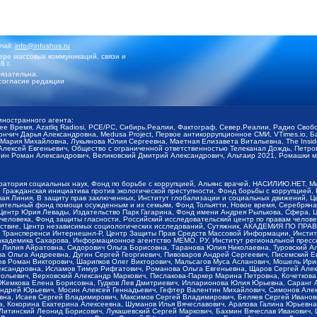
mail:
info@infoshos.ru
ре массовых коммуникаций, связи и
8 г.
язательна.
согласие редакции
иностранного агента:
щее Время, Azatliq Radiosi, PCE/PC, Сибирь.Реалии, Фактограф, Север.Реалии, Радио Св
ончич Дарья Александровна, Medusa Project, Первое антикоррупционное СМИ, VTimes.io, 
ария Михайловна, Лукьянова Юлия Сергеевна, Маетная Елизавета Витальевна, The Insid
ексей Евгеньевич, Общество с ограниченной ответственностью Телеканал Дождь, Петров 
н Роман Александрович, Великовский Дмитрий Александрович, Альтаир 2021, Ромашки мо
оратория социальных наук, Фонд по борьбе с коррупцией, Альянс врачей, НАСИЛИЮ.НЕТ, 
Гражданская инициатива против экологической преступности, Фонд борьбы с коррупцией,
чая Линия, В защиту прав заключенных, Институт глобализации и социальных движений,
тельный фонд помощи осужденным и их семьям, Фонд Тольятти, Новое время, Серебряная т
Центр Юрия Левады, Издательство Парк Гагарина, Фонд имени Андрея Рылькова, Сфера, 
еловека, Фонд защиты гласности, Российский исследовательский центр по правам челове
йствие, Центр независимых социологических исследований, Сутяжник, АКАДЕМИЯ ПО ПР
р Трансперенси Интернешнл-Р, Центр Защиты Прав Средств Массовой Информации, Институ
 академика Сахарова, Информационное агентство МЕМО. РУ, Институт региональной пресс
Лилия Айратовна, Сидорович Ольга Борисовна, Таранова Юлия Николаевна, Туровский Ал
а Ольга Андреевна, Дугин Сергей Георгиевич, Пивоваров Андрей Сергеевич, Писемский Е
в Роман Викторович, Шарипков Олег Викторович, Мальсагов Муса Асланович, Мошель Ири
ександровна, Исламов Тимур Рифгатович, Романова Ольга Евгеньевна, Щаров Сергей Але
льевич, Верховский Александр Маркович, Пислакова-Паркер Марина Петровна, Кочеткова
, Жемкова Елена Борисовна, Гудков Лев Дмитриевич, Илларионова Юлия Юрьевна, Саранг
Андрей Юрьевич, Мосин Алексей Геннадьевич, Гефтер Валентин Михайлович, Симонов Але
а, Исаев Сергей Владимирович, Максимов Сергей Владимирович, Беляев Сергей Иванович
 Кокорина Екатерина Алексеевна, Шуманов Илья Вячеславович, Арапова Галина Юрьевна
Литинский Леонид Борисович, Лукашевский Сергей Маркович, Бахмин Вячеслав Иванович,