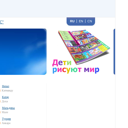
RU
EN
CN
С"
Непал
1
Катманду
Катар
1
Доха
Мальдивы
1
Мале
Турция
1
Анкара