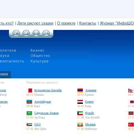
сть кто?
Дети рисуют сказки
О проекте
Контакты
Журнал "ИнфоШО
оиск
ли:
Партнеры по диалогу:
олия
Королевство Бахрейн
Армения
Батор
18:11
Манама
18:11
Ереван
18:1
нистан
Азербайджан
Египет
л
18:41
Баку
16:41
Каир
17:4
Саудовская Аравия
Кувейт
17:41
Эр-Рияд
17:41
Эль-Кувейт
17:4
ОАЭ
Мьянма
17:41
Абу-Даби
17:41
Нейпьидо
16:4