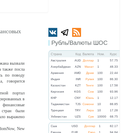
нансовых
Рубль/Валюты ШОС
Страна
Код
Валюта
Ном.
Курс
Австралия
AUD
Доллар
1
57.75
жана вызвали
Азербайджан
AZN
Манат
1
48.33
 также посла
Армения
AMD
Драм
100
22.44
ь по поводу
Индия
INR
Рупия
100
86.30
a, говорится
Казахстан
KZT
Тенге
100
17.58
Киргизия
KGS
Сом
100
93.96
тной портал
КНР
CNY
Юань
1
12.17
трированных в
Таджикистан
TJS
Сомони
10
88.85
 финансовые
 стран были
Турецкая
TRY
Лира
10
17.28
было выражено
Узбекистан
UZS
Сум
10000
68.75
Cша
USD
Доллар
1
82.17
edomNow, New
Eвропа
EUR
Евро
1
94.84