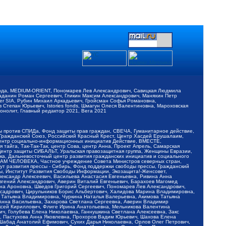
обода, MEDIUM-ORIENT, Пономарев Лев Александрович, Савицкая Людмила
Баданин Роман Сергеевич, Гликин Максим Александрович, Маняхин Петр
er SIA, Рубин Михаил Аркадьевич, Гройсман Софья Романовна,
Степан Юрьевич, Istories fonds, Шмагун Олеся Валентиновна, Мароховская
нолит, Главный редактор 2021, Вега 2021
Мы против СПИДа, Фонд защиты прав граждан, СВЕЧА, Гуманитарное действие,
 Гражданский Союз, Российский Красный Крест, Центр Хасдей Ерушалаим,
 Центр социально-информационных инициатив Действие, ВМЕСТЕ,
айга, Так-Так-Так, центр Сова, центр Анна, Проект Апрель, Самарская
Центр защиты СИБАЛЬТ, Уральская правозащитная группа, Женщины Евразии,
ка, Дальневосточный центр развития гражданских инициатив и социального
АВАМ ЧЕЛОВЕКА, Частное учреждение Совета Министров северных стран,
т развития прессы - Сибирь, Фонд поддержки свободы прессы, Гражданский
ы, Институт Развития Свободы Информации, Экозащита!-Женсовет,
ександр Алексеевич, Васильева Анастасия Евгеньевна, Ривина Анна
вгений Александрович, Аверин Виталий Евгеньевич, Барахоев Магомед
на Ароновна, Шведов Григорий Сергеевич, Пономарев Лев Александрович,
ксадрович, Цирульников Борис Альбертович, Халидова Марина Владимировна,
 Татьяна Владимировна, Чуркина Наталья Валерьевна, Акимова Татьяна
 Анна Васильевна, Захарова Светлана Сергеевна, Аверин Владимир
ксей Кириллович, Флиге Ирина Анатольевна, Мельникова Валентина
, Голубева Елена Николаевна, Ганнушкина Светлана Алексеевна, Закс
, Пастухова Анна Яковлевна, Прохоров Вадим Юрьевич, Шахова Елена
 Шабад Анатолий Ефимович, Сухих Дарья Николаевна, Орлов Олег Петрович,