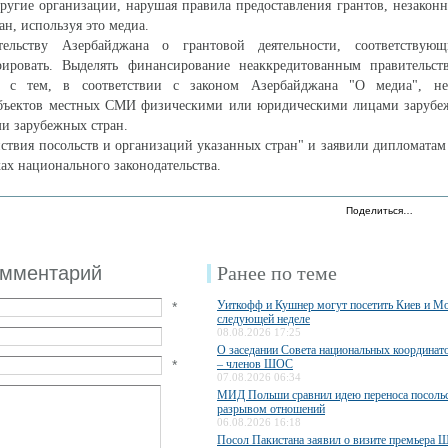
ругие организации, нарушая правила предоставления грантов, незакон
н, используя это медиа.
ательству Азербайджана о грантовой деятельности, соответствую
рировать. Выделять финансирование неаккредитованным правительст
е с тем, в соответствии с законом Азербайджана "О медиа", не
бъектов местных СМИ физическими или юридическими лицами зарубеж
ми зарубежных стран.
йствия посольств и организаций указанных стран" и заявили дипломата
ах национального законодательства.
Поделиться…
омментарий
Ранее по теме
Уиткофф и Кушнер могут посетить Киев и Мо
*
следующей неделе
08.08.2026 17:25
О заседании Совета национальных координато
*
– членов ШОС
07.08.2026 06:34
МИД Польши сравнил идею переноса посольс
разрывом отношений
06.08.2026 16:18
Посол Пакистана заявил о визите премьера 