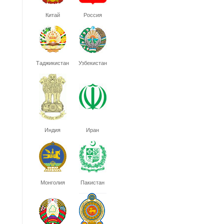
Китай
Россия
Таджикистан
Узбекистан
Индия
Иран
Монголия
Пакистан