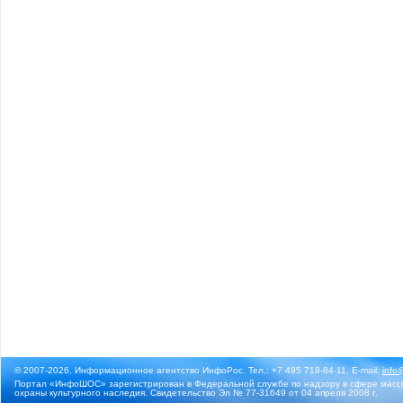
© 2007-2026, Информационное агентство ИнфоРос. Тел.: +7 495 718-84-11, E-mail:
info
Портал «ИнфоШОС» зарегистрирован в Федеральной службе по надзору в сфере массо
охраны культурного наследия. Свидетельство Эл № 77-31649 от 04 апреля 2008 г.