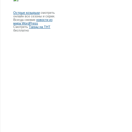
Острые козырьки
смотреть
онлайн все сезоны и серии.
Всегда свежие
новости из
мира WordPress
Смотреть
Танцы на ТНТ
бесплатно