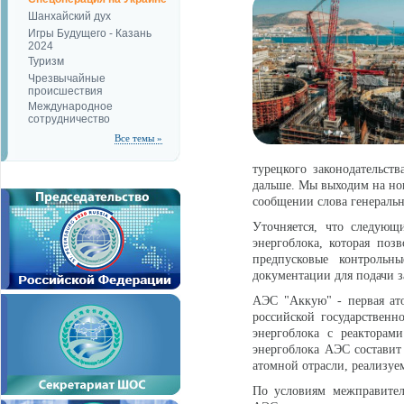
Шанхайский дух
Игры Будущего - Казань
2024
Туризм
Чрезвычайные
происшествия
Международное
сотрудничество
Все темы »
турецкого законодательст
дальше. Мы выходим на нов
сообщении слова генеральн
Уточняется, что следующ
энергоблока, которая поз
предпусковые контрольн
документации для подачи з
АЭС "Аккую" - первая ато
российской государствен
энергоблока с реакторам
энергоблока АЭС состави
атомной отрасли, реализуе
По условиям межправител