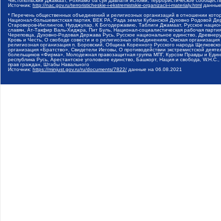
Чистопольский Джамаат, Рохнамо ба суи давлати исломи, Террористическое сообщест
Источник:
http://nac.gov.ru/terroristicheskie-i-ekstremistskie-organizacii-i-materialy.html
данные
* Перечень общественных объединений и религиозных организаций в отношении котор
Национал-большевистская партия, ВЕК РА, Рада земли Кубанской Духовно Родовой Де
Староверов-Инглингов, Нурджулар, К Богодержавию, Таблиги Джамаат, Русское наци
славян, Ат-Такфир Валь-Хиджра, Пит Буль, Национал-социалистическая рабочая парт
Череповца, Духовно-Родовая Держава Русь, Русское национальное единство, Древнер
Кровь и Честь, О свободе совести и о религиозных объединениях, Омская организаци
религиозная организация п. Боровский, Община Коренного Русского народа Щелковског
организация «Братство», Свидетели Иеговы, О противодействии экстремистской деяте
болельщиков «Фирма», Молодежная правозащитная группа МПГ, Курсом Правды и Единен
республика Русь, Арестантское уголовное единство, Башкорт, Нация и свобода, W.H.С
прав граждан, Штабы Навального
Источник:
https://minjust.gov.ru/ru/documents/7822/
данные на
06.08.2021