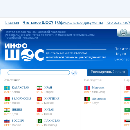
Главная
Что такое ШОС?
Официальные документы
Кто есть кто
Портал создан при финансовой поддержке
Федерального агентства по печати и массовым коммуникациям
Российской Федерации
Расширенный поиск
Участники:
Наблюдатели:
Пар
КАЗАХСТАН
ИРАН
Монголия
06:17
Астана
04:47
Тегеран
08:17
Улан-Батор
04:4
БЕЛОРУССИЯ
КИРГИЗИЯ
Афганистан
03:17
Минск
06:17
Бишкек
04:47
Кабул
05:1
ИНДИЯ
КИТАЙ
05:47
Дели
08:17
Пекин
04:1
РОССИЯ
ПАКИСТАН
04:17
Москва
05:17
Исламабад
04:1