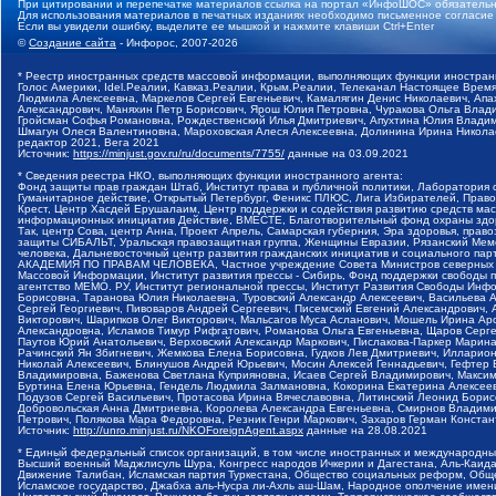
При цитировании и перепечатке материалов ссылка на портал «ИнфоШОС» обязательн
Для использования материалов в печатных изданиях необходимо письменное согласие
Если вы увидели ошибку, выделите ее мышкой и нажмите клавиши Ctrl+Enter
©
Создание сайта
- Инфорос, 2007-2026
* Реестр иностранных средств массовой информации, выполняющих функции иностранн
Голос Америки, Idel.Реалии, Кавказ.Реалии, Крым.Реалии, Телеканал Настоящее Время
Людмила Алексеевна, Маркелов Сергей Евгеньевич, Камалягин Денис Николаевич, Апах
Александрович, Маняхин Петр Борисович, Ярош Юлия Петровна, Чуракова Ольга Влади
Гройсман Софья Романовна, Рождественский Илья Дмитриевич, Апухтина Юлия Владимир
Шмагун Олеся Валентиновна, Мароховская Алеся Алексеевна, Долинина Ирина Никола
редактор 2021, Вега 2021
Источник:
https://minjust.gov.ru/ru/documents/7755/
данные на
03.09.2021
* Сведения реестра НКО, выполняющих функции иностранного агента:
Фонд защиты прав граждан Штаб, Институт права и публичной политики, Лаборатория
Гуманитарное действие, Открытый Петербург, Феникс ПЛЮС, Лига Избирателей, Правов
Крест, Центр Хасдей Ерушалаим, Центр поддержки и содействия развитию средств мас
информационных инициатив Действие, ВМЕСТЕ, Благотворительный фонд охраны здоров
Так, центр Сова, центр Анна, Проект Апрель, Самарская губерния, Эра здоровья, пр
защиты СИБАЛЬТ, Уральская правозащитная группа, Женщины Евразии, Рязанский Мемо
человека, Дальневосточный центр развития гражданских инициатив и социального пар
АКАДЕМИЯ ПО ПРАВАМ ЧЕЛОВЕКА, Частное учреждение Совета Министров северных стр
Массовой Информации, Институт развития прессы - Сибирь, Фонд поддержки свободы 
агентство МЕМО. РУ, Институт региональной прессы, Институт Развития Свободы Инф
Борисовна, Таранова Юлия Николаевна, Туровский Александр Алексеевич, Васильева 
Сергей Георгиевич, Пивоваров Андрей Сергеевич, Писемский Евгений Александрович,
Викторович, Шарипков Олег Викторович, Мальсагов Муса Асланович, Мошель Ирина Ар
Александровна, Исламов Тимур Рифгатович, Романова Ольга Евгеньевна, Щаров Серг
Паутов Юрий Анатольевич, Верховский Александр Маркович, Пислакова-Паркер Марина
Рачинский Ян Збигневич, Жемкова Елена Борисовна, Гудков Лев Дмитриевич, Иллари
Николай Алексеевич, Блинушов Андрей Юрьевич, Мосин Алексей Геннадьевич, Гефтер
Владимировна, Баженова Светлана Куприяновна, Исаев Сергей Владимирович, Максим
Буртина Елена Юрьевна, Гендель Людмила Залмановна, Кокорина Екатерина Алексеев
Подузов Сергей Васильевич, Протасова Ирина Вячеславовна, Литинский Леонид Борис
Добровольская Анна Дмитриевна, Королева Александра Евгеньевна, Смирнов Владими
Петрович, Полякова Мара Федоровна, Резник Генри Маркович, Захаров Герман Конста
Источник:
http://unro.minjust.ru/NKOForeignAgent.aspx
данные на
28.08.2021
* Единый федеральный список организаций, в том числе иностранных и международны
Высший военный Маджлисуль Шура, Конгресс народов Ичкерии и Дагестана, Аль-Каида, 
Движение Талибан, Исламская партия Туркестана, Общество социальных реформ, Общес
Исламское государство, Джабха аль-Нусра ли-Ахль аш-Шам, Народное ополчение имен