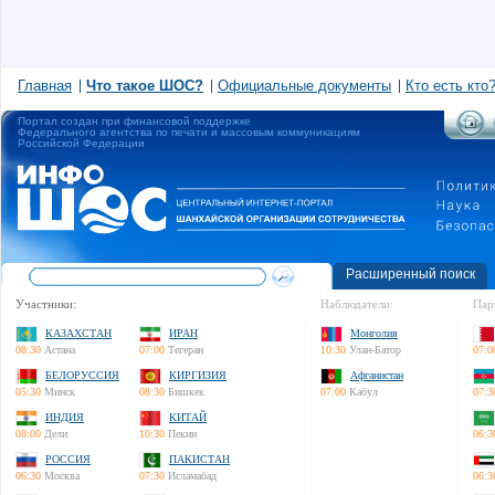
Главная
Что такое ШОС?
Официальные документы
Кто есть кто
Портал создан при финансовой поддержке
Федерального агентства по печати и массовым коммуникациям
Российской Федерации
Расширенный поиск
Участники:
Наблюдатели:
Пар
КАЗАХСТАН
ИРАН
Монголия
08:30
Астана
07:00
Тегеран
10:30
Улан-Батор
07:0
БЕЛОРУССИЯ
КИРГИЗИЯ
Афганистан
05:30
Минск
08:30
Бишкек
07:00
Кабул
07:3
ИНДИЯ
КИТАЙ
08:00
Дели
10:30
Пекин
06:3
РОССИЯ
ПАКИСТАН
06:30
Москва
07:30
Исламабад
06:3