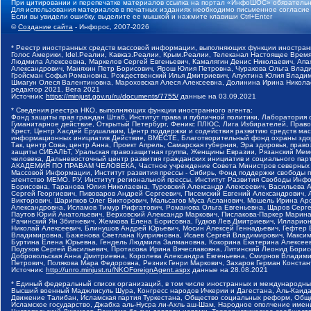
При цитировании и перепечатке материалов ссылка на портал «ИнфоШОС» обязательн
Для использования материалов в печатных изданиях необходимо письменное согласие
Если вы увидели ошибку, выделите ее мышкой и нажмите клавиши Ctrl+Enter
©
Создание сайта
- Инфорос, 2007-2026
* Реестр иностранных средств массовой информации, выполняющих функции иностранн
Голос Америки, Idel.Реалии, Кавказ.Реалии, Крым.Реалии, Телеканал Настоящее Время
Людмила Алексеевна, Маркелов Сергей Евгеньевич, Камалягин Денис Николаевич, Апах
Александрович, Маняхин Петр Борисович, Ярош Юлия Петровна, Чуракова Ольга Влади
Гройсман Софья Романовна, Рождественский Илья Дмитриевич, Апухтина Юлия Владимир
Шмагун Олеся Валентиновна, Мароховская Алеся Алексеевна, Долинина Ирина Никола
редактор 2021, Вега 2021
Источник:
https://minjust.gov.ru/ru/documents/7755/
данные на
03.09.2021
* Сведения реестра НКО, выполняющих функции иностранного агента:
Фонд защиты прав граждан Штаб, Институт права и публичной политики, Лаборатория
Гуманитарное действие, Открытый Петербург, Феникс ПЛЮС, Лига Избирателей, Правов
Крест, Центр Хасдей Ерушалаим, Центр поддержки и содействия развитию средств мас
информационных инициатив Действие, ВМЕСТЕ, Благотворительный фонд охраны здоров
Так, центр Сова, центр Анна, Проект Апрель, Самарская губерния, Эра здоровья, пр
защиты СИБАЛЬТ, Уральская правозащитная группа, Женщины Евразии, Рязанский Мемо
человека, Дальневосточный центр развития гражданских инициатив и социального пар
АКАДЕМИЯ ПО ПРАВАМ ЧЕЛОВЕКА, Частное учреждение Совета Министров северных стр
Массовой Информации, Институт развития прессы - Сибирь, Фонд поддержки свободы 
агентство МЕМО. РУ, Институт региональной прессы, Институт Развития Свободы Инф
Борисовна, Таранова Юлия Николаевна, Туровский Александр Алексеевич, Васильева 
Сергей Георгиевич, Пивоваров Андрей Сергеевич, Писемский Евгений Александрович,
Викторович, Шарипков Олег Викторович, Мальсагов Муса Асланович, Мошель Ирина Ар
Александровна, Исламов Тимур Рифгатович, Романова Ольга Евгеньевна, Щаров Серг
Паутов Юрий Анатольевич, Верховский Александр Маркович, Пислакова-Паркер Марина
Рачинский Ян Збигневич, Жемкова Елена Борисовна, Гудков Лев Дмитриевич, Иллари
Николай Алексеевич, Блинушов Андрей Юрьевич, Мосин Алексей Геннадьевич, Гефтер
Владимировна, Баженова Светлана Куприяновна, Исаев Сергей Владимирович, Максим
Буртина Елена Юрьевна, Гендель Людмила Залмановна, Кокорина Екатерина Алексеев
Подузов Сергей Васильевич, Протасова Ирина Вячеславовна, Литинский Леонид Борис
Добровольская Анна Дмитриевна, Королева Александра Евгеньевна, Смирнов Владими
Петрович, Полякова Мара Федоровна, Резник Генри Маркович, Захаров Герман Конста
Источник:
http://unro.minjust.ru/NKOForeignAgent.aspx
данные на
28.08.2021
* Единый федеральный список организаций, в том числе иностранных и международны
Высший военный Маджлисуль Шура, Конгресс народов Ичкерии и Дагестана, Аль-Каида, 
Движение Талибан, Исламская партия Туркестана, Общество социальных реформ, Общес
Исламское государство, Джабха аль-Нусра ли-Ахль аш-Шам, Народное ополчение имен