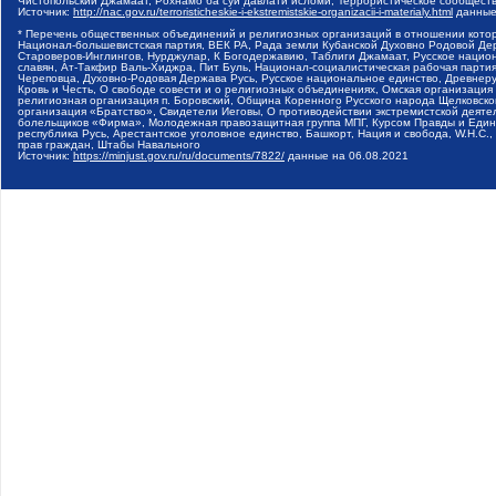
Чистопольский Джамаат, Рохнамо ба суи давлати исломи, Террористическое сообщест
Источник:
http://nac.gov.ru/terroristicheskie-i-ekstremistskie-organizacii-i-materialy.html
данные
* Перечень общественных объединений и религиозных организаций в отношении котор
Национал-большевистская партия, ВЕК РА, Рада земли Кубанской Духовно Родовой Де
Староверов-Инглингов, Нурджулар, К Богодержавию, Таблиги Джамаат, Русское наци
славян, Ат-Такфир Валь-Хиджра, Пит Буль, Национал-социалистическая рабочая парт
Череповца, Духовно-Родовая Держава Русь, Русское национальное единство, Древнер
Кровь и Честь, О свободе совести и о религиозных объединениях, Омская организаци
религиозная организация п. Боровский, Община Коренного Русского народа Щелковског
организация «Братство», Свидетели Иеговы, О противодействии экстремистской деяте
болельщиков «Фирма», Молодежная правозащитная группа МПГ, Курсом Правды и Единен
республика Русь, Арестантское уголовное единство, Башкорт, Нация и свобода, W.H.С
прав граждан, Штабы Навального
Источник:
https://minjust.gov.ru/ru/documents/7822/
данные на
06.08.2021