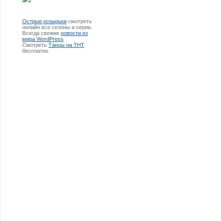
Острые козырьки
смотреть
онлайн все сезоны и серии.
Всегда свежие
новости из
мира WordPress
Смотреть
Танцы на ТНТ
бесплатно