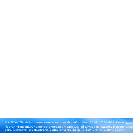
© 2007-2026, Информационное агентство ИнфоРос. Тел.: +7 495 718-84-11, E-mail:
info
Портал «ИнфоШОС» зарегистрирован в Федеральной службе по надзору в сфере массо
охраны культурного наследия. Свидетельство Эл № 77-31649 от 04 апреля 2008 г.