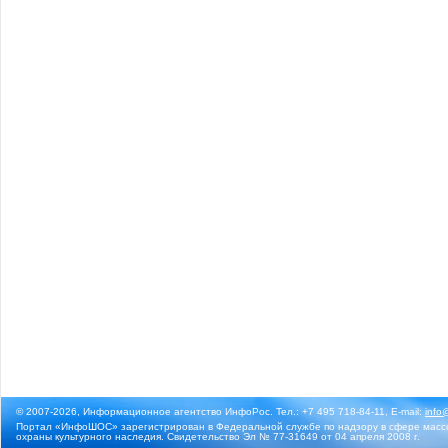
© 2007-2026, Информационное агентство ИнфоРос. Тел.: +7 495 718-84-11, E-mail:
info
Портал «ИнфоШОС» зарегистрирован в Федеральной службе по надзору в сфере массо
охраны культурного наследия. Свидетельство Эл № 77-31649 от 04 апреля 2008 г.