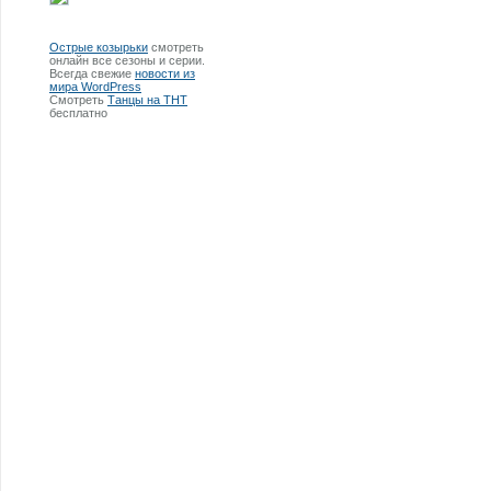
Острые козырьки
смотреть
онлайн все сезоны и серии.
Всегда свежие
новости из
мира WordPress
Смотреть
Танцы на ТНТ
бесплатно