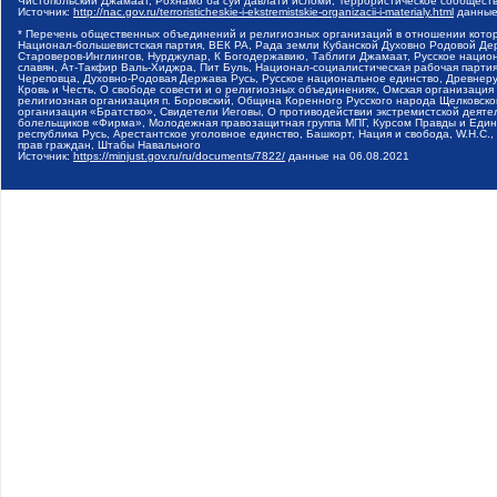
Чистопольский Джамаат, Рохнамо ба суи давлати исломи, Террористическое сообщест
Источник:
http://nac.gov.ru/terroristicheskie-i-ekstremistskie-organizacii-i-materialy.html
данные
* Перечень общественных объединений и религиозных организаций в отношении котор
Национал-большевистская партия, ВЕК РА, Рада земли Кубанской Духовно Родовой Де
Староверов-Инглингов, Нурджулар, К Богодержавию, Таблиги Джамаат, Русское наци
славян, Ат-Такфир Валь-Хиджра, Пит Буль, Национал-социалистическая рабочая парт
Череповца, Духовно-Родовая Держава Русь, Русское национальное единство, Древнер
Кровь и Честь, О свободе совести и о религиозных объединениях, Омская организаци
религиозная организация п. Боровский, Община Коренного Русского народа Щелковског
организация «Братство», Свидетели Иеговы, О противодействии экстремистской деяте
болельщиков «Фирма», Молодежная правозащитная группа МПГ, Курсом Правды и Единен
республика Русь, Арестантское уголовное единство, Башкорт, Нация и свобода, W.H.С
прав граждан, Штабы Навального
Источник:
https://minjust.gov.ru/ru/documents/7822/
данные на
06.08.2021