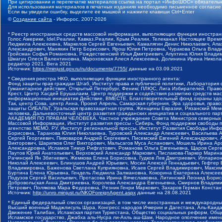
При цитировании и перепечатке материалов ссылка на портал «ИнфоШОС» обязательн
Для использования материалов в печатных изданиях необходимо письменное согласие
Если вы увидели ошибку, выделите ее мышкой и нажмите клавиши Ctrl+Enter
©
Создание сайта
- Инфорос, 2007-2026
* Реестр иностранных средств массовой информации, выполняющих функции иностранн
Голос Америки, Idel.Реалии, Кавказ.Реалии, Крым.Реалии, Телеканал Настоящее Время
Людмила Алексеевна, Маркелов Сергей Евгеньевич, Камалягин Денис Николаевич, Апах
Александрович, Маняхин Петр Борисович, Ярош Юлия Петровна, Чуракова Ольга Влади
Гройсман Софья Романовна, Рождественский Илья Дмитриевич, Апухтина Юлия Владимир
Шмагун Олеся Валентиновна, Мароховская Алеся Алексеевна, Долинина Ирина Никола
редактор 2021, Вега 2021
Источник:
https://minjust.gov.ru/ru/documents/7755/
данные на
03.09.2021
* Сведения реестра НКО, выполняющих функции иностранного агента:
Фонд защиты прав граждан Штаб, Институт права и публичной политики, Лаборатория
Гуманитарное действие, Открытый Петербург, Феникс ПЛЮС, Лига Избирателей, Правов
Крест, Центр Хасдей Ерушалаим, Центр поддержки и содействия развитию средств мас
информационных инициатив Действие, ВМЕСТЕ, Благотворительный фонд охраны здоров
Так, центр Сова, центр Анна, Проект Апрель, Самарская губерния, Эра здоровья, пр
защиты СИБАЛЬТ, Уральская правозащитная группа, Женщины Евразии, Рязанский Мемо
человека, Дальневосточный центр развития гражданских инициатив и социального пар
АКАДЕМИЯ ПО ПРАВАМ ЧЕЛОВЕКА, Частное учреждение Совета Министров северных стр
Массовой Информации, Институт развития прессы - Сибирь, Фонд поддержки свободы 
агентство МЕМО. РУ, Институт региональной прессы, Институт Развития Свободы Инф
Борисовна, Таранова Юлия Николаевна, Туровский Александр Алексеевич, Васильева 
Сергей Георгиевич, Пивоваров Андрей Сергеевич, Писемский Евгений Александрович,
Викторович, Шарипков Олег Викторович, Мальсагов Муса Асланович, Мошель Ирина Ар
Александровна, Исламов Тимур Рифгатович, Романова Ольга Евгеньевна, Щаров Серг
Паутов Юрий Анатольевич, Верховский Александр Маркович, Пислакова-Паркер Марина
Рачинский Ян Збигневич, Жемкова Елена Борисовна, Гудков Лев Дмитриевич, Иллари
Николай Алексеевич, Блинушов Андрей Юрьевич, Мосин Алексей Геннадьевич, Гефтер
Владимировна, Баженова Светлана Куприяновна, Исаев Сергей Владимирович, Максим
Буртина Елена Юрьевна, Гендель Людмила Залмановна, Кокорина Екатерина Алексеев
Подузов Сергей Васильевич, Протасова Ирина Вячеславовна, Литинский Леонид Борис
Добровольская Анна Дмитриевна, Королева Александра Евгеньевна, Смирнов Владими
Петрович, Полякова Мара Федоровна, Резник Генри Маркович, Захаров Герман Конста
Источник:
http://unro.minjust.ru/NKOForeignAgent.aspx
данные на
28.08.2021
* Единый федеральный список организаций, в том числе иностранных и международны
Высший военный Маджлисуль Шура, Конгресс народов Ичкерии и Дагестана, Аль-Каида, 
Движение Талибан, Исламская партия Туркестана, Общество социальных реформ, Общес
Исламское государство, Джабха аль-Нусра ли-Ахль аш-Шам, Народное ополчение имен