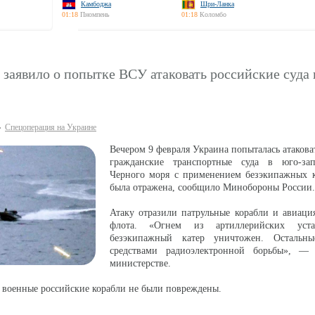
Камбоджа
Шри-Ланка
01:18
Пномпень
01:18
Коломбо
заявило о попытке ВСУ атаковать российские суда
Спецоперация на Украине
Вечером 9 февраля Украина попыталась атакова
гражданские транспортные суда в юго-за
Черного моря с применением безэкипажных ка
была отражена, сообщило Минобороны России.
Атаку отразили патрульные корабли и авиаци
флота. «Огнем из артиллерийских уст
безэкипажный катер уничтожен. Остальны
средствами радиоэлектронной борьбы», —
министерстве.
 военные российские корабли не были повреждены.