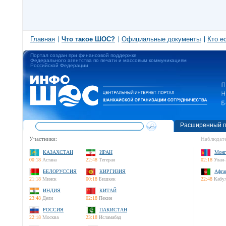
Главная
Что такое ШОС?
Официальные документы
Кто е
Портал создан при финансовой поддержке
Федерального агентства по печати и массовым коммуникациям
Российской Федерации
Расширенный п
Участники:
Наблюдате
КАЗАХСТАН
ИРАН
Монг
00:18
Астана
22:48
Тегеран
02:18
Улан-
БЕЛОРУССИЯ
КИРГИЗИЯ
Афга
21:18
Минск
00:18
Бишкек
22:48
Кабу
ИНДИЯ
КИТАЙ
23:48
Дели
02:18
Пекин
РОССИЯ
ПАКИСТАН
22:18
Москва
23:18
Исламабад