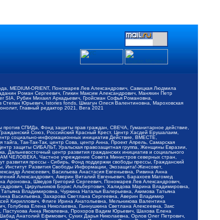
обода, MEDIUM-ORIENT, Пономарев Лев Александрович, Савицкая Людмила
Баданин Роман Сергеевич, Гликин Максим Александрович, Маняхин Петр
er SIA, Рубин Михаил Аркадьевич, Гройсман Софья Романовна,
Степан Юрьевич, Istories fonds, Шмагун Олеся Валентиновна, Мароховская
нолит, Главный редактор 2021, Вега 2021
Мы против СПИДа, Фонд защиты прав граждан, СВЕЧА, Гуманитарное действие,
 Гражданский Союз, Российский Красный Крест, Центр Хасдей Ерушалаим,
 Центр социально-информационных инициатив Действие, ВМЕСТЕ,
айга, Так-Так-Так, центр Сова, центр Анна, Проект Апрель, Самарская
Центр защиты СИБАЛЬТ, Уральская правозащитная группа, Женщины Евразии,
ка, Дальневосточный центр развития гражданских инициатив и социального
АВАМ ЧЕЛОВЕКА, Частное учреждение Совета Министров северных стран,
т развития прессы - Сибирь, Фонд поддержки свободы прессы, Гражданский
ы, Институт Развития Свободы Информации, Экозащита!-Женсовет,
ександр Алексеевич, Васильева Анастасия Евгеньевна, Ривина Анна
вгений Александрович, Аверин Виталий Евгеньевич, Барахоев Магомед
на Ароновна, Шведов Григорий Сергеевич, Пономарев Лев Александрович,
ксадрович, Цирульников Борис Альбертович, Халидова Марина Владимировна,
 Татьяна Владимировна, Чуркина Наталья Валерьевна, Акимова Татьяна
 Анна Васильевна, Захарова Светлана Сергеевна, Аверин Владимир
ксей Кириллович, Флиге Ирина Анатольевна, Мельникова Валентина
, Голубева Елена Николаевна, Ганнушкина Светлана Алексеевна, Закс
, Пастухова Анна Яковлевна, Прохоров Вадим Юрьевич, Шахова Елена
 Шабад Анатолий Ефимович, Сухих Дарья Николаевна, Орлов Олег Петрович,