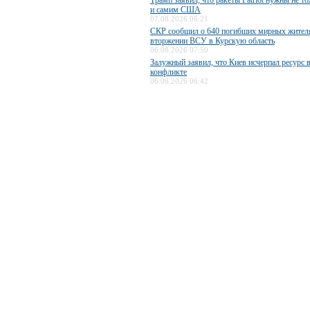
Трамп заявил, что ракеты Patriot нужны не то
и самим США
07.08.2026 06:21
СКР сообщил о 640 погибших мирных жител
вторжении ВСУ в Курскую область
06.08.2026 07:50
Залужный заявил, что Киев исчерпал ресурс 
конфликте
06.08.2026 06:42