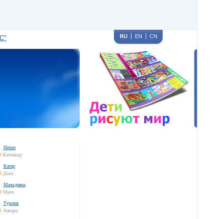
RU
EN
CN
С"
Непал
8
Катманду
Катар
8
Доха
Мальдивы
8
Мале
Турция
8
Анкара