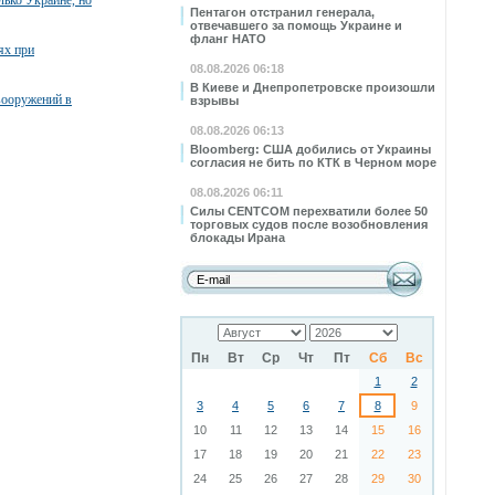
лько Украине, но
Пентагон отстранил генерала,
отвечавшего за помощь Украине и
фланг НАТО
ях при
08.08.2026 06:18
В Киеве и Днепропетровске произошли
вооружений в
взрывы
08.08.2026 06:13
Bloomberg: США добились от Украины
согласия не бить по КТК в Черном море
08.08.2026 06:11
Силы CENTCOM перехватили более 50
торговых судов после возобновления
блокады Ирана
Пн
Вт
Ср
Чт
Пт
Сб
Вс
1
2
3
4
5
6
7
8
9
10
11
12
13
14
15
16
17
18
19
20
21
22
23
24
25
26
27
28
29
30