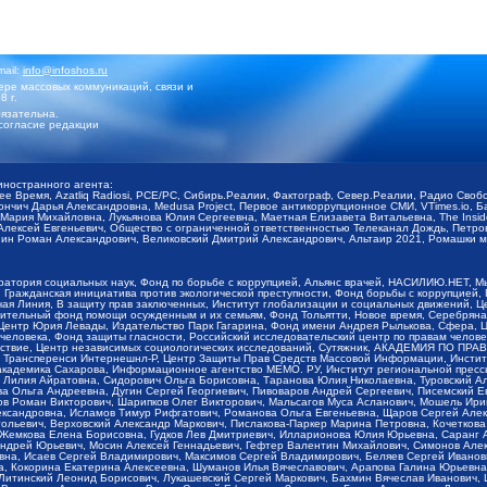
mail:
info@infoshos.ru
ре массовых коммуникаций, связи и
8 г.
язательна.
согласие редакции
иностранного агента:
щее Время, Azatliq Radiosi, PCE/PC, Сибирь.Реалии, Фактограф, Север.Реалии, Радио Св
ончич Дарья Александровна, Medusa Project, Первое антикоррупционное СМИ, VTimes.io, 
ария Михайловна, Лукьянова Юлия Сергеевна, Маетная Елизавета Витальевна, The Insid
ексей Евгеньевич, Общество с ограниченной ответственностью Телеканал Дождь, Петров 
н Роман Александрович, Великовский Дмитрий Александрович, Альтаир 2021, Ромашки мо
оратория социальных наук, Фонд по борьбе с коррупцией, Альянс врачей, НАСИЛИЮ.НЕТ, 
Гражданская инициатива против экологической преступности, Фонд борьбы с коррупцией,
чая Линия, В защиту прав заключенных, Институт глобализации и социальных движений,
тельный фонд помощи осужденным и их семьям, Фонд Тольятти, Новое время, Серебряная т
Центр Юрия Левады, Издательство Парк Гагарина, Фонд имени Андрея Рылькова, Сфера, 
еловека, Фонд защиты гласности, Российский исследовательский центр по правам челове
йствие, Центр независимых социологических исследований, Сутяжник, АКАДЕМИЯ ПО ПР
р Трансперенси Интернешнл-Р, Центр Защиты Прав Средств Массовой Информации, Институ
 академика Сахарова, Информационное агентство МЕМО. РУ, Институт региональной пресс
Лилия Айратовна, Сидорович Ольга Борисовна, Таранова Юлия Николаевна, Туровский Ал
а Ольга Андреевна, Дугин Сергей Георгиевич, Пивоваров Андрей Сергеевич, Писемский Е
в Роман Викторович, Шарипков Олег Викторович, Мальсагов Муса Асланович, Мошель Ири
ександровна, Исламов Тимур Рифгатович, Романова Ольга Евгеньевна, Щаров Сергей Але
льевич, Верховский Александр Маркович, Пислакова-Паркер Марина Петровна, Кочеткова
, Жемкова Елена Борисовна, Гудков Лев Дмитриевич, Илларионова Юлия Юрьевна, Саранг
Андрей Юрьевич, Мосин Алексей Геннадьевич, Гефтер Валентин Михайлович, Симонов Але
а, Исаев Сергей Владимирович, Максимов Сергей Владимирович, Беляев Сергей Иванович
 Кокорина Екатерина Алексеевна, Шуманов Илья Вячеславович, Арапова Галина Юрьевна
Литинский Леонид Борисович, Лукашевский Сергей Маркович, Бахмин Вячеслав Иванович,