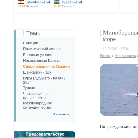
ТАДЖИКИСТАН
УЗБЕКИСТАН
23:18
Душанбе
23:18
Ташкент
Минобороны 
Темы
море
Санкции
Политический диалог
10.02.2024 17:36
Военные учения
Россия
Безопаcность
Неспокойный Кавказ
Спецоперация на Украине
Шанхайский дух
Игры Будущего - Казань
2024
Туризм
Чрезвычайные
происшествия
Международное
сотрудничество
Все темы »
Ни гражданские, ни