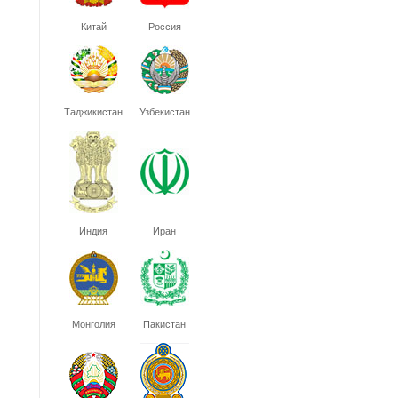
Китай
Россия
Таджикистан
Узбекистан
Индия
Иран
Монголия
Пакистан