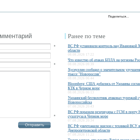
Поделиться…
омментарий
Ранее по теме
ВС РФ установили контроль над Ивановкой 
*
области
08.08.2026 17:22
Что известно об атаках БПЛА на регионы Ро
*
08.08.2026 09:39
Хуснуллин сообщил о значительном улучшени
трассе "Новороссия"
08.08.2026 06:44
Bloomberg: США добились от Украины соглас
КТК в Черном море
08.08.2026 06:13
Украинский беспилотник атаковал турецкий с
Новороссийска
07.08.2026 20:43
ВС РФ поразили резервуары с ГСМ в порту
*
сухогруза в Черном море
07.08.2026 20:34
ВС РФ уничтожили эшелон с техникой ВСУ 
Днепропетровской области
07.08.2026 11:22