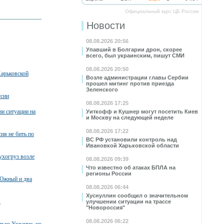
Официальный курс ЦБ России
Новости
08.08.2026 20:56
Упавший в Болгарии дрон, скорее
всего, был украинским, пишут СМИ
08.08.2026 20:50
Харьковской
Возле администрации главы Сербии
прошел митинг против приезда
Зеленского
ссии
08.08.2026 17:25
и ситуации на
Уиткофф и Кушнер могут посетить Киев
и Москву на следующей неделе
08.08.2026 17:22
ия не бить по
ВС РФ установили контроль над
Ивановкой Харьковской области
ухогруз возле
08.08.2026 09:39
Что известно об атаках БПЛА на
регионы России
 Южный и два
08.08.2026 06:44
Хуснуллин сообщил о значительном
в
улучшении ситуации на трассе
"Новороссия"
08.08.2026 06:22