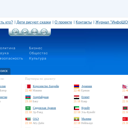
сть кто?
Дети рисуют сказки
О проекте
Контакты
Журнал "ИнфоШО
оиск
ли:
Партнеры по диалогу:
олия
Королевство Бахрейн
Армения
Батор
22:48
Манама
22:48
Ереван
22:4
нистан
Азербайджан
Египет
л
23:18
Баку
21:18
Каир
22:1
Саудовская Аравия
Кувейт
22:18
Эр-Рияд
22:18
Эль-Кувейт
22:1
ОАЭ
Мьянма
22:18
Абу-Даби
22:18
Нейпьидо
21:1