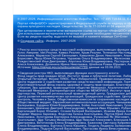
© 2007-2026, Информационное агентство ИнфоРос. Тел.: +7 495 718-84-11, E-
Портал «ИнфоШОС» зарегистрирован в Федеральной службе по надзору в сфе
охраны культурного наследия. Свидетельство Эл № 77-31649 от 04 апреля 200
При цитировании и перепечатке материалов ссылка на портал «ИнфоШОС» об
Для использования материалов в печатных изданиях необходимо письменное 
Если вы увидели ошибку, выделите ее мышкой и нажмите клавиши Ctrl+Enter
©
Создание сайта
- Инфорос, 2007-2026
* Реестр иностранных средств массовой информации, выполняющих функции 
Голос Америки, Idel.Реалии, Кавказ.Реалии, Крым.Реалии, Телеканал Настоя
Алексеевна, Маркелов Сергей Евгеньевич, Камалягин Денис Николаевич, Апах
Борисович, Ярош Юлия Петровна, Чуракова Ольга Владимировна, Железнова М
Рождественский Илья Дмитриевич, Апухтина Юлия Владимировна, Постернак Ал
Алеся Алексеевна, Долинина Ирина Николаевна, Шлейнов Роман Юрьевич, Ани
Источник:
https://minjust.gov.ru/ru/documents/7755/
данные на
03.09.2021
* Сведения реестра НКО, выполняющих функции иностранного агента:
Фонд защиты прав граждан Штаб, Институт права и публичной политики, Лаб
Открытый Петербург, Феникс ПЛЮС, Лига Избирателей, Правовая инициатива, 
Центр поддержки и содействия развитию средств массовой информации, Горя
Благотворительный фонд охраны здоровья и защиты прав граждан, Благотвори
губерния, Эра здоровья, правозащитное общество Мемориал, Аналитический 
Рязанский Мемориал, Екатеринбургское общество МЕМОРИАЛ, Институт прав ч
партнерства, Пермский региональный правозащитный центр, Гражданское де
Центр развития некоммерческих организаций, Гражданское содействие, Цент
контроль, Человек и Закон, Общественная комиссия по сохранению наследия
Общественный вердикт, Евразийская антимонопольная ассоциация, Чанышева 
Валерьевна, Бурдина Юлия Владимировна, Бойко Анатолий Николаевич, Гусев
Бекханович, Шевченко Дмитрий Александрович, Жданов Иван Юрьевич, Рубано
Каргалицкий Борис Юльевич, Созаев Валерий Валерьевич, Исакова Ирина Ал
Людевиг Марина Зариевна, Федотова Галина Анатольевна, Паутов Юрий Анато
Николаевна, Золотарева Екатерина Александровна, Рачинский Ян Збигневич
Анатольевич, Щур Татьяна Михайловна, Щур Николай Алексеевич, Блинушов 
Дмитриевна, Вититинова Елена Владимировна, Баженова Светлана Куприяновн
Елена Владимировна, Буртина Елена Юрьевна, Гендель Людмила Залмановна,
Владимировна, Подузов Сергей Васильевич, Протасова Ирина Вячеславовна, 