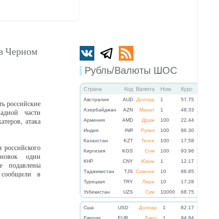
 в Черном
Рубль/Валюты ШОС
Страна
Код
Валюта
Ном.
Курс
Австралия
AUD
Доллар
1
57.75
ть российские
Азербайджан
AZN
Манат
1
48.33
падной части
Армения
AMD
Драм
100
22.44
теров, атака
Индия
INR
Рупия
100
86.30
Казахстан
KZT
Тенге
100
17.58
я российского
Киргизия
KGS
Сом
100
93.96
ановок один
КНР
CNY
Юань
1
12.17
е подавлены
Таджикистан
TJS
Сомони
10
88.85
 сообщили в
Турецкая
TRY
Лира
10
17.28
Узбекистан
UZS
Сум
10000
68.75
Cша
USD
Доллар
1
82.17
Eвропа
EUR
Евро
1
94.84