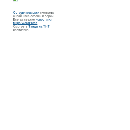
Острые козырьки
смотреть
онлайн все сезоны и серии.
Всегда свежие
новости из
мира WordPress
Смотреть
Танцы на ТНТ
бесплатно