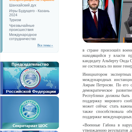
Шанхайский дух
Игры Будущего - Казань
2024
Туризм
Чрезвычайные
происшествия
Международное
сотрудничество
Все темы »
в стране произошёл военн
находящийся у власти п
кандидату Альберту Онда О
не состоялась по вине гене
Инициатором экспертны
международных инстанция
Амрам Петросян. По его 
демократическое развит
Республики должны быть 
поддержку мирового сооб
может сейчас стать важны
также способствовала о
поддержке международных 
«Военные Габона в нару
утверждению результатов д