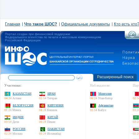
Главная
Что такое ШОС?
Официальные документы
Кто есть кто
Портал создан при финансовой поддержке
Федерального агентства по печати и массовым коммуникациям
Российской Федерации
Расширенный поиск
Участники:
Наблюдатели:
Пар
КАЗАХСТАН
ИРАН
Монголия
04:24
Астана
02:54
Тегеран
06:24
Улан-Батор
02:5
БЕЛОРУССИЯ
КИРГИЗИЯ
Афганистан
01:24
Минск
04:24
Бишкек
02:54
Кабул
03:2
ИНДИЯ
КИТАЙ
03:54
Дели
06:24
Пекин
02:2
РОССИЯ
ПАКИСТАН
02:24
Москва
03:24
Исламабад
02:2