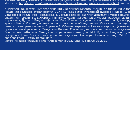
Чистопольский Джамаат, Рохнамо ба суи давлати исломи, Террористическое сообщест
Источник:
http://nac.gov.ru/terroristicheskie-i-ekstremistskie-organizacii-i-materialy.html
данные
* Перечень общественных объединений и религиозных организаций в отношении котор
Национал-большевистская партия, ВЕК РА, Рада земли Кубанской Духовно Родовой Де
Староверов-Инглингов, Нурджулар, К Богодержавию, Таблиги Джамаат, Русское наци
славян, Ат-Такфир Валь-Хиджра, Пит Буль, Национал-социалистическая рабочая парт
Череповца, Духовно-Родовая Держава Русь, Русское национальное единство, Древнер
Кровь и Честь, О свободе совести и о религиозных объединениях, Омская организаци
религиозная организация п. Боровский, Община Коренного Русского народа Щелковског
организация «Братство», Свидетели Иеговы, О противодействии экстремистской деяте
болельщиков «Фирма», Молодежная правозащитная группа МПГ, Курсом Правды и Единен
республика Русь, Арестантское уголовное единство, Башкорт, Нация и свобода, W.H.С
прав граждан, Штабы Навального
Источник:
https://minjust.gov.ru/ru/documents/7822/
данные на
06.08.2021