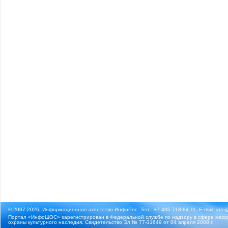
© 2007-2026, Информационное агентство ИнфоРос. Тел.: +7 495 718-84-11, E-mail:
info
Портал «ИнфоШОС» зарегистрирован в Федеральной службе по надзору в сфере массо
охраны культурного наследия. Свидетельство Эл № 77-31649 от 04 апреля 2008 г.