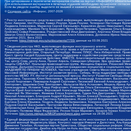
При цитировании и перепечатке материалов ссылка на портал «ИнфоШОС» обязательн
Для использования материалов в печатных изданиях необходимо письменное согласие
Если вы увидели ошибку, выделите ее мышкой и нажмите клавиши Ctrl+Enter
©
Создание сайта
- Инфорос, 2007-2026
* Реестр иностранных средств массовой информации, выполняющих функции иностранн
Голос Америки, Idel.Реалии, Кавказ.Реалии, Крым.Реалии, Телеканал Настоящее Время
Людмила Алексеевна, Маркелов Сергей Евгеньевич, Камалягин Денис Николаевич, Апах
Александрович, Маняхин Петр Борисович, Ярош Юлия Петровна, Чуракова Ольга Влади
Гройсман Софья Романовна, Рождественский Илья Дмитриевич, Апухтина Юлия Владимир
Шмагун Олеся Валентиновна, Мароховская Алеся Алексеевна, Долинина Ирина Никола
редактор 2021, Вега 2021
Источник:
https://minjust.gov.ru/ru/documents/7755/
данные на
03.09.2021
* Сведения реестра НКО, выполняющих функции иностранного агента:
Фонд защиты прав граждан Штаб, Институт права и публичной политики, Лаборатория
Гуманитарное действие, Открытый Петербург, Феникс ПЛЮС, Лига Избирателей, Правов
Крест, Центр Хасдей Ерушалаим, Центр поддержки и содействия развитию средств мас
информационных инициатив Действие, ВМЕСТЕ, Благотворительный фонд охраны здоров
Так, центр Сова, центр Анна, Проект Апрель, Самарская губерния, Эра здоровья, пр
защиты СИБАЛЬТ, Уральская правозащитная группа, Женщины Евразии, Рязанский Мемо
человека, Дальневосточный центр развития гражданских инициатив и социального пар
АКАДЕМИЯ ПО ПРАВАМ ЧЕЛОВЕКА, Частное учреждение Совета Министров северных стр
Массовой Информации, Институт развития прессы - Сибирь, Фонд поддержки свободы 
агентство МЕМО. РУ, Институт региональной прессы, Институт Развития Свободы Инф
Борисовна, Таранова Юлия Николаевна, Туровский Александр Алексеевич, Васильева 
Сергей Георгиевич, Пивоваров Андрей Сергеевич, Писемский Евгений Александрович,
Викторович, Шарипков Олег Викторович, Мальсагов Муса Асланович, Мошель Ирина Ар
Александровна, Исламов Тимур Рифгатович, Романова Ольга Евгеньевна, Щаров Серг
Паутов Юрий Анатольевич, Верховский Александр Маркович, Пислакова-Паркер Марина
Рачинский Ян Збигневич, Жемкова Елена Борисовна, Гудков Лев Дмитриевич, Иллари
Николай Алексеевич, Блинушов Андрей Юрьевич, Мосин Алексей Геннадьевич, Гефтер
Владимировна, Баженова Светлана Куприяновна, Исаев Сергей Владимирович, Максим
Буртина Елена Юрьевна, Гендель Людмила Залмановна, Кокорина Екатерина Алексеев
Подузов Сергей Васильевич, Протасова Ирина Вячеславовна, Литинский Леонид Борис
Добровольская Анна Дмитриевна, Королева Александра Евгеньевна, Смирнов Владими
Петрович, Полякова Мара Федоровна, Резник Генри Маркович, Захаров Герман Конста
Источник:
http://unro.minjust.ru/NKOForeignAgent.aspx
данные на
28.08.2021
* Единый федеральный список организаций, в том числе иностранных и международны
Высший военный Маджлисуль Шура, Конгресс народов Ичкерии и Дагестана, Аль-Каида, 
Движение Талибан, Исламская партия Туркестана, Общество социальных реформ, Общес
Исламское государство, Джабха аль-Нусра ли-Ахль аш-Шам, Народное ополчение имен