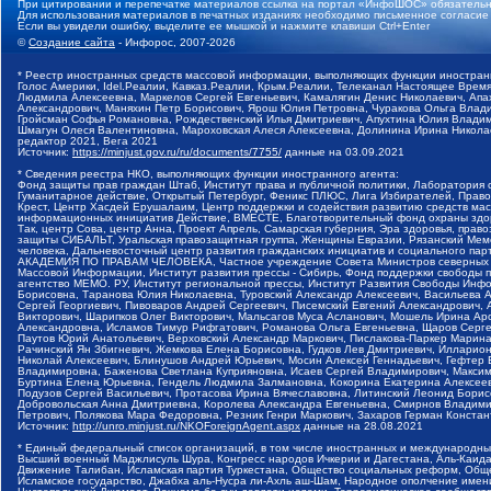
При цитировании и перепечатке материалов ссылка на портал «ИнфоШОС» обязательн
Для использования материалов в печатных изданиях необходимо письменное согласие
Если вы увидели ошибку, выделите ее мышкой и нажмите клавиши Ctrl+Enter
©
Создание сайта
- Инфорос, 2007-2026
* Реестр иностранных средств массовой информации, выполняющих функции иностранн
Голос Америки, Idel.Реалии, Кавказ.Реалии, Крым.Реалии, Телеканал Настоящее Время
Людмила Алексеевна, Маркелов Сергей Евгеньевич, Камалягин Денис Николаевич, Апах
Александрович, Маняхин Петр Борисович, Ярош Юлия Петровна, Чуракова Ольга Влади
Гройсман Софья Романовна, Рождественский Илья Дмитриевич, Апухтина Юлия Владимир
Шмагун Олеся Валентиновна, Мароховская Алеся Алексеевна, Долинина Ирина Никола
редактор 2021, Вега 2021
Источник:
https://minjust.gov.ru/ru/documents/7755/
данные на
03.09.2021
* Сведения реестра НКО, выполняющих функции иностранного агента:
Фонд защиты прав граждан Штаб, Институт права и публичной политики, Лаборатория
Гуманитарное действие, Открытый Петербург, Феникс ПЛЮС, Лига Избирателей, Правов
Крест, Центр Хасдей Ерушалаим, Центр поддержки и содействия развитию средств мас
информационных инициатив Действие, ВМЕСТЕ, Благотворительный фонд охраны здоров
Так, центр Сова, центр Анна, Проект Апрель, Самарская губерния, Эра здоровья, пр
защиты СИБАЛЬТ, Уральская правозащитная группа, Женщины Евразии, Рязанский Мемо
человека, Дальневосточный центр развития гражданских инициатив и социального пар
АКАДЕМИЯ ПО ПРАВАМ ЧЕЛОВЕКА, Частное учреждение Совета Министров северных стр
Массовой Информации, Институт развития прессы - Сибирь, Фонд поддержки свободы 
агентство МЕМО. РУ, Институт региональной прессы, Институт Развития Свободы Инф
Борисовна, Таранова Юлия Николаевна, Туровский Александр Алексеевич, Васильева 
Сергей Георгиевич, Пивоваров Андрей Сергеевич, Писемский Евгений Александрович,
Викторович, Шарипков Олег Викторович, Мальсагов Муса Асланович, Мошель Ирина Ар
Александровна, Исламов Тимур Рифгатович, Романова Ольга Евгеньевна, Щаров Серг
Паутов Юрий Анатольевич, Верховский Александр Маркович, Пислакова-Паркер Марина
Рачинский Ян Збигневич, Жемкова Елена Борисовна, Гудков Лев Дмитриевич, Иллари
Николай Алексеевич, Блинушов Андрей Юрьевич, Мосин Алексей Геннадьевич, Гефтер
Владимировна, Баженова Светлана Куприяновна, Исаев Сергей Владимирович, Максим
Буртина Елена Юрьевна, Гендель Людмила Залмановна, Кокорина Екатерина Алексеев
Подузов Сергей Васильевич, Протасова Ирина Вячеславовна, Литинский Леонид Борис
Добровольская Анна Дмитриевна, Королева Александра Евгеньевна, Смирнов Владими
Петрович, Полякова Мара Федоровна, Резник Генри Маркович, Захаров Герман Конста
Источник:
http://unro.minjust.ru/NKOForeignAgent.aspx
данные на
28.08.2021
* Единый федеральный список организаций, в том числе иностранных и международны
Высший военный Маджлисуль Шура, Конгресс народов Ичкерии и Дагестана, Аль-Каида, 
Движение Талибан, Исламская партия Туркестана, Общество социальных реформ, Общес
Исламское государство, Джабха аль-Нусра ли-Ахль аш-Шам, Народное ополчение имен