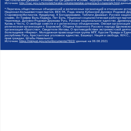
Чистопольский Джамаат, Рохнамо ба суи давлати исломи, Террористическое сообщест
Источник:
http://nac.gov.ru/terroristicheskie-i-ekstremistskie-organizacii-i-materialy.html
данные
* Перечень общественных объединений и религиозных организаций в отношении котор
Национал-большевистская партия, ВЕК РА, Рада земли Кубанской Духовно Родовой Де
Староверов-Инглингов, Нурджулар, К Богодержавию, Таблиги Джамаат, Русское наци
славян, Ат-Такфир Валь-Хиджра, Пит Буль, Национал-социалистическая рабочая парт
Череповца, Духовно-Родовая Держава Русь, Русское национальное единство, Древнер
Кровь и Честь, О свободе совести и о религиозных объединениях, Омская организаци
религиозная организация п. Боровский, Община Коренного Русского народа Щелковског
организация «Братство», Свидетели Иеговы, О противодействии экстремистской деяте
болельщиков «Фирма», Молодежная правозащитная группа МПГ, Курсом Правды и Единен
республика Русь, Арестантское уголовное единство, Башкорт, Нация и свобода, W.H.С
прав граждан, Штабы Навального
Источник:
https://minjust.gov.ru/ru/documents/7822/
данные на
06.08.2021