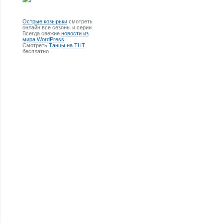
Острые козырьки
смотреть
онлайн все сезоны и серии.
Всегда свежие
новости из
мира WordPress
Смотреть
Танцы на ТНТ
бесплатно