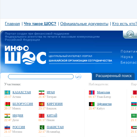
Главная
Что такое ШОС?
Официальные документы
Кто есть кто
Портал создан при финансовой поддержке
Федерального агентства по печати и массовым коммуникациям
Российской Федерации
Расширенный поиск
Участники:
Наблюдатели:
Пар
КАЗАХСТАН
ИРАН
Монголия
23:17
Астана
21:47
Тегеран
01:17
Улан-Батор
21:4
БЕЛОРУССИЯ
КИРГИЗИЯ
Афганистан
20:17
Минск
23:17
Бишкек
21:47
Кабул
22:1
ИНДИЯ
КИТАЙ
22:47
Дели
01:17
Пекин
21:1
РОССИЯ
ПАКИСТАН
21:17
Москва
22:17
Исламабад
21:1