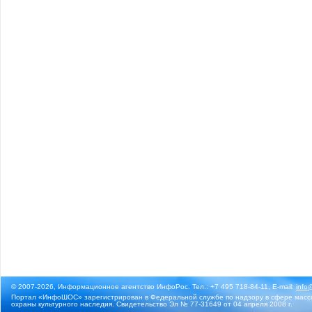
© 2007-2026, Информационное агентство ИнфоРос. Тел.: +7 495 718-84-11, E-mail:
info
Портал «ИнфоШОС» зарегистрирован в Федеральной службе по надзору в сфере массо
охраны культурного наследия. Свидетельство Эл № 77-31649 от 04 апреля 2008 г.