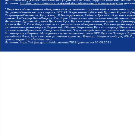
Чистопольский Джамаат, Рохнамо ба суи давлати исломи, Террористическое сообщест
Источник:
http://nac.gov.ru/terroristicheskie-i-ekstremistskie-organizacii-i-materialy.html
данные
* Перечень общественных объединений и религиозных организаций в отношении котор
Национал-большевистская партия, ВЕК РА, Рада земли Кубанской Духовно Родовой Де
Староверов-Инглингов, Нурджулар, К Богодержавию, Таблиги Джамаат, Русское наци
славян, Ат-Такфир Валь-Хиджра, Пит Буль, Национал-социалистическая рабочая парт
Череповца, Духовно-Родовая Держава Русь, Русское национальное единство, Древнер
Кровь и Честь, О свободе совести и о религиозных объединениях, Омская организаци
религиозная организация п. Боровский, Община Коренного Русского народа Щелковског
организация «Братство», Свидетели Иеговы, О противодействии экстремистской деяте
болельщиков «Фирма», Молодежная правозащитная группа МПГ, Курсом Правды и Единен
республика Русь, Арестантское уголовное единство, Башкорт, Нация и свобода, W.H.С
прав граждан, Штабы Навального
Источник:
https://minjust.gov.ru/ru/documents/7822/
данные на
06.08.2021