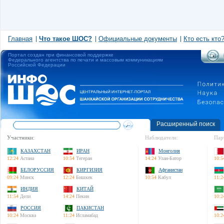
Главная
Что такое ШОС?
Официальные документы
Кто есть кто
Портал создан при финансовой поддержке
Федерального агентства по печати и массовым коммуникациям
Российской Федерации
Расширенный поиск
Участники:
Наблюдатели:
Пар
КАЗАХСТАН
ИРАН
Монголия
12:24
Астана
10:54
Тегеран
14:24
Улан-Батор
10:5
БЕЛОРУССИЯ
КИРГИЗИЯ
Афганистан
09:24
Минск
12:24
Бишкек
10:54
Кабул
11:2
ИНДИЯ
КИТАЙ
11:54
Дели
14:24
Пекин
10:2
РОССИЯ
ПАКИСТАН
10:24
Москва
11:24
Исламабад
10:2