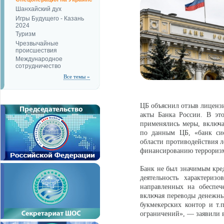
Шанхайский дух
Игры Будущего - Казань
2024
Туризм
Чрезвычайные
происшествия
Международное
сотрудничество
Все темы »
ЦБ объяснил отзыв лицензи
акты Банка России. В это
применялись меры, включа
по данным ЦБ, «банк сис
области противодействия 
финансированию террориз
Банк не был значимым кред
деятельность характериз
направленных на обеспеч
включая переводы денежны
букмекерских контор и т.
ограничений», — заявили 