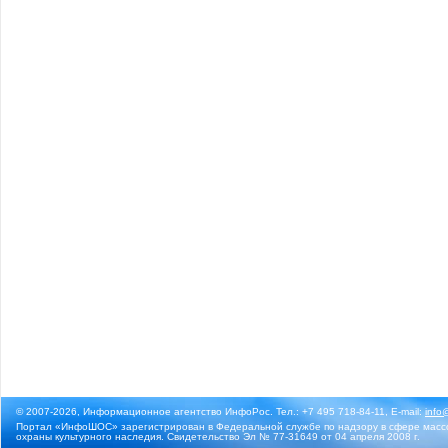
© 2007-2026, Информационное агентство ИнфоРос. Тел.: +7 495 718-84-11, E-mail:
info
Портал «ИнфоШОС» зарегистрирован в Федеральной службе по надзору в сфере массо
охраны культурного наследия. Свидетельство Эл № 77-31649 от 04 апреля 2008 г.