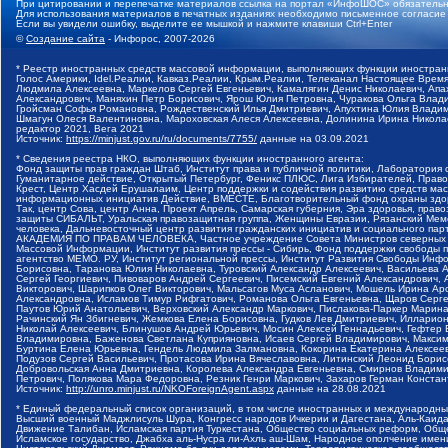
При цитировании и перепечатке материалов ссылка на портал «ИнфоШОС» обязательн
Для использования материалов в печатных изданиях необходимо письменное согласие
Если вы увидели ошибку, выделите ее мышкой и нажмите клавиши Ctrl+Enter
©
Создание сайта
- Инфорос, 2007-2026
* Реестр иностранных средств массовой информации, выполняющих функции иностранн
Голос Америки, Idel.Реалии, Кавказ.Реалии, Крым.Реалии, Телеканал Настоящее Время
Людмила Алексеевна, Маркелов Сергей Евгеньевич, Камалягин Денис Николаевич, Апах
Александрович, Маняхин Петр Борисович, Ярош Юлия Петровна, Чуракова Ольга Влади
Гройсман Софья Романовна, Рождественский Илья Дмитриевич, Апухтина Юлия Владимир
Шмагун Олеся Валентиновна, Мароховская Алеся Алексеевна, Долинина Ирина Никола
редактор 2021, Вега 2021
Источник:
https://minjust.gov.ru/ru/documents/7755/
данные на
03.09.2021
* Сведения реестра НКО, выполняющих функции иностранного агента:
Фонд защиты прав граждан Штаб, Институт права и публичной политики, Лаборатория
Гуманитарное действие, Открытый Петербург, Феникс ПЛЮС, Лига Избирателей, Правов
Крест, Центр Хасдей Ерушалаим, Центр поддержки и содействия развитию средств мас
информационных инициатив Действие, ВМЕСТЕ, Благотворительный фонд охраны здоров
Так, центр Сова, центр Анна, Проект Апрель, Самарская губерния, Эра здоровья, пр
защиты СИБАЛЬТ, Уральская правозащитная группа, Женщины Евразии, Рязанский Мемо
человека, Дальневосточный центр развития гражданских инициатив и социального пар
АКАДЕМИЯ ПО ПРАВАМ ЧЕЛОВЕКА, Частное учреждение Совета Министров северных стр
Массовой Информации, Институт развития прессы - Сибирь, Фонд поддержки свободы 
агентство МЕМО. РУ, Институт региональной прессы, Институт Развития Свободы Инф
Борисовна, Таранова Юлия Николаевна, Туровский Александр Алексеевич, Васильева 
Сергей Георгиевич, Пивоваров Андрей Сергеевич, Писемский Евгений Александрович,
Викторович, Шарипков Олег Викторович, Мальсагов Муса Асланович, Мошель Ирина Ар
Александровна, Исламов Тимур Рифгатович, Романова Ольга Евгеньевна, Щаров Серг
Паутов Юрий Анатольевич, Верховский Александр Маркович, Пислакова-Паркер Марина
Рачинский Ян Збигневич, Жемкова Елена Борисовна, Гудков Лев Дмитриевич, Иллари
Николай Алексеевич, Блинушов Андрей Юрьевич, Мосин Алексей Геннадьевич, Гефтер
Владимировна, Баженова Светлана Куприяновна, Исаев Сергей Владимирович, Максим
Буртина Елена Юрьевна, Гендель Людмила Залмановна, Кокорина Екатерина Алексеев
Подузов Сергей Васильевич, Протасова Ирина Вячеславовна, Литинский Леонид Борис
Добровольская Анна Дмитриевна, Королева Александра Евгеньевна, Смирнов Владими
Петрович, Полякова Мара Федоровна, Резник Генри Маркович, Захаров Герман Конста
Источник:
http://unro.minjust.ru/NKOForeignAgent.aspx
данные на
28.08.2021
* Единый федеральный список организаций, в том числе иностранных и международны
Высший военный Маджлисуль Шура, Конгресс народов Ичкерии и Дагестана, Аль-Каида, 
Движение Талибан, Исламская партия Туркестана, Общество социальных реформ, Общес
Исламское государство, Джабха аль-Нусра ли-Ахль аш-Шам, Народное ополчение имен