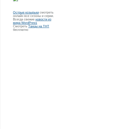
Острые козырьки
смотреть
онлайн все сезоны и серии.
Всегда свежие
новости из
мира WordPress
Смотреть
Танцы на ТНТ
бесплатно