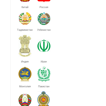
Китай
Россия
Таджикистан
Узбекистан
Индия
Иран
Монголия
Пакистан