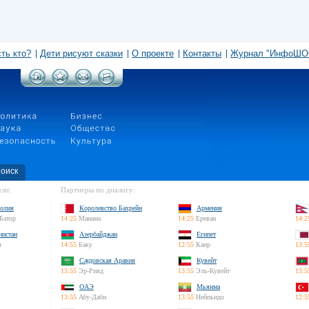
сть кто?
Дети рисуют сказки
О проекте
Контакты
Журнал "ИнфоШО
оиск
ли:
Партнеры по диалогу:
олия
Королевство Бахрейн
Армения
Батор
14:25
Манама
14:25
Ереван
14:2
нистан
Азербайджан
Египет
л
14:55
Баку
12:55
Каир
13:5
Саудовская Аравия
Кувейт
13:55
Эр-Рияд
13:55
Эль-Кувейт
13:5
ОАЭ
Мьянма
13:55
Абу-Даби
13:55
Нейпьидо
12:5