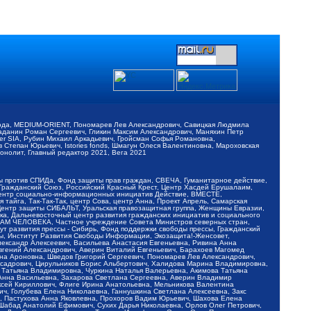
обода, MEDIUM-ORIENT, Пономарев Лев Александрович, Савицкая Людмила
Баданин Роман Сергеевич, Гликин Максим Александрович, Маняхин Петр
er SIA, Рубин Михаил Аркадьевич, Гройсман Софья Романовна,
Степан Юрьевич, Istories fonds, Шмагун Олеся Валентиновна, Мароховская
нолит, Главный редактор 2021, Вега 2021
Мы против СПИДа, Фонд защиты прав граждан, СВЕЧА, Гуманитарное действие,
 Гражданский Союз, Российский Красный Крест, Центр Хасдей Ерушалаим,
 Центр социально-информационных инициатив Действие, ВМЕСТЕ,
айга, Так-Так-Так, центр Сова, центр Анна, Проект Апрель, Самарская
Центр защиты СИБАЛЬТ, Уральская правозащитная группа, Женщины Евразии,
ка, Дальневосточный центр развития гражданских инициатив и социального
АВАМ ЧЕЛОВЕКА, Частное учреждение Совета Министров северных стран,
т развития прессы - Сибирь, Фонд поддержки свободы прессы, Гражданский
ы, Институт Развития Свободы Информации, Экозащита!-Женсовет,
ександр Алексеевич, Васильева Анастасия Евгеньевна, Ривина Анна
вгений Александрович, Аверин Виталий Евгеньевич, Барахоев Магомед
на Ароновна, Шведов Григорий Сергеевич, Пономарев Лев Александрович,
ксадрович, Цирульников Борис Альбертович, Халидова Марина Владимировна,
 Татьяна Владимировна, Чуркина Наталья Валерьевна, Акимова Татьяна
 Анна Васильевна, Захарова Светлана Сергеевна, Аверин Владимир
ксей Кириллович, Флиге Ирина Анатольевна, Мельникова Валентина
, Голубева Елена Николаевна, Ганнушкина Светлана Алексеевна, Закс
, Пастухова Анна Яковлевна, Прохоров Вадим Юрьевич, Шахова Елена
 Шабад Анатолий Ефимович, Сухих Дарья Николаевна, Орлов Олег Петрович,