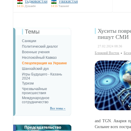
ТАДЖИКИСТАН
УЗБЕКИСТАН
14:55
Душанбе
14:55
Ташкент
Хуситы повр
Темы
пишут СМИ
Санкции
Политический диалог
27.02.2024 08:36
Военные учения
Ближний Восток
Безо
Неспокойный Кавказ
Спецоперация на Украине
Шанхайский дух
Игры Будущего - Казань
2024
Туризм
Чрезвычайные
происшествия
Международное
сотрудничество
Все темы »
and TGN. Авария п
Сильнее всех постр