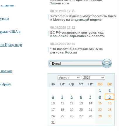
Зеленского
я с планом
08.08.2026 17:25
Уиткофф и Кушнер могут посетить Киев
утся в
и Москву на следующей неделе
08.08.2026 17:22
ддержат США в
ВС РФ установили контроль над
Ивановкой Харьковской области
08.08.2026 09:39
 по Ирану ради
Что известно об атаках БПЛА на
регионы России
о полном
о Ирану
Пн
Вт
Ср
Чт
Пт
Сб
Вс
1
2
3
4
5
6
7
8
9
10
11
12
13
14
15
16
17
18
19
20
21
22
23
24
25
26
27
28
29
30
31