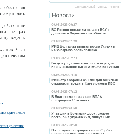
Официальный курс ЦБ России
е обострения
о сократились
Новости
09.08.2026 09:27
х действия не
ВС России поразили склады ВСУ с
раны не раз
дронами в Харьковской области
а приведет к
09.08.2026 07:29
МИД Болгарии вызвал посла Украины
хуситов. Член
из-за взрыва беспилотника
рористическим
09.08.2026 07:23
Госдеп уведомил конгресс о передаче
Киеву десятков ракет ATACMS из Турции
09.08.2026 07:16
Министр обороны Финляндии Хяккянен
отказался передать Киеву ракеты ПВО
09.08.2026 07:12
В Белгороде из-за атаки БПЛА
пострадали 13 человек
вы
08.08.2026 20:56
вых судов после
Упавший в Болгарии дрон, скорее
всего, был украинским, пишут СМИ
08.08.2026 20:50
вления движения
Возле администрации главы Сербии
прошел митинг против приезда