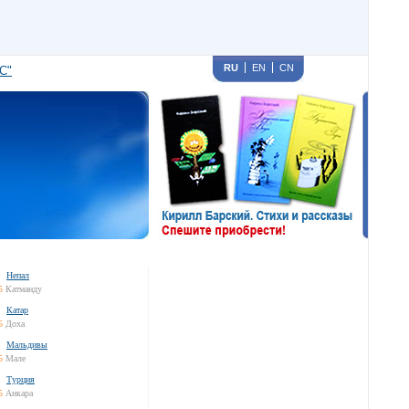
RU
EN
CN
С"
Непал
5
Катманду
Катар
5
Доха
Мальдивы
5
Мале
Турция
5
Анкара