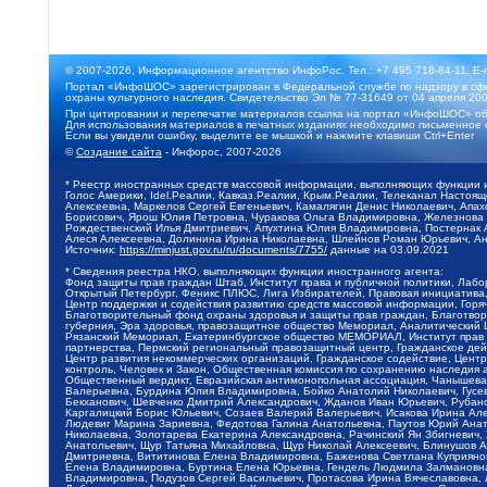
© 2007-2026, Информационное агентство ИнфоРос. Тел.: +7 495 718-84-11, E-
Портал «ИнфоШОС» зарегистрирован в Федеральной службе по надзору в сфе
охраны культурного наследия. Свидетельство Эл № 77-31649 от 04 апреля 200
При цитировании и перепечатке материалов ссылка на портал «ИнфоШОС» об
Для использования материалов в печатных изданиях необходимо письменное 
Если вы увидели ошибку, выделите ее мышкой и нажмите клавиши Ctrl+Enter
©
Создание сайта
- Инфорос, 2007-2026
* Реестр иностранных средств массовой информации, выполняющих функции 
Голос Америки, Idel.Реалии, Кавказ.Реалии, Крым.Реалии, Телеканал Настоя
Алексеевна, Маркелов Сергей Евгеньевич, Камалягин Денис Николаевич, Апах
Борисович, Ярош Юлия Петровна, Чуракова Ольга Владимировна, Железнова М
Рождественский Илья Дмитриевич, Апухтина Юлия Владимировна, Постернак Ал
Алеся Алексеевна, Долинина Ирина Николаевна, Шлейнов Роман Юрьевич, Ани
Источник:
https://minjust.gov.ru/ru/documents/7755/
данные на
03.09.2021
* Сведения реестра НКО, выполняющих функции иностранного агента:
Фонд защиты прав граждан Штаб, Институт права и публичной политики, Лаб
Открытый Петербург, Феникс ПЛЮС, Лига Избирателей, Правовая инициатива, 
Центр поддержки и содействия развитию средств массовой информации, Горя
Благотворительный фонд охраны здоровья и защиты прав граждан, Благотвори
губерния, Эра здоровья, правозащитное общество Мемориал, Аналитический 
Рязанский Мемориал, Екатеринбургское общество МЕМОРИАЛ, Институт прав ч
партнерства, Пермский региональный правозащитный центр, Гражданское де
Центр развития некоммерческих организаций, Гражданское содействие, Цент
контроль, Человек и Закон, Общественная комиссия по сохранению наследия
Общественный вердикт, Евразийская антимонопольная ассоциация, Чанышева 
Валерьевна, Бурдина Юлия Владимировна, Бойко Анатолий Николаевич, Гусев
Бекханович, Шевченко Дмитрий Александрович, Жданов Иван Юрьевич, Рубано
Каргалицкий Борис Юльевич, Созаев Валерий Валерьевич, Исакова Ирина Ал
Людевиг Марина Зариевна, Федотова Галина Анатольевна, Паутов Юрий Анато
Николаевна, Золотарева Екатерина Александровна, Рачинский Ян Збигневич
Анатольевич, Щур Татьяна Михайловна, Щур Николай Алексеевич, Блинушов 
Дмитриевна, Вититинова Елена Владимировна, Баженова Светлана Куприяновн
Елена Владимировна, Буртина Елена Юрьевна, Гендель Людмила Залмановна,
Владимировна, Подузов Сергей Васильевич, Протасова Ирина Вячеславовна, 