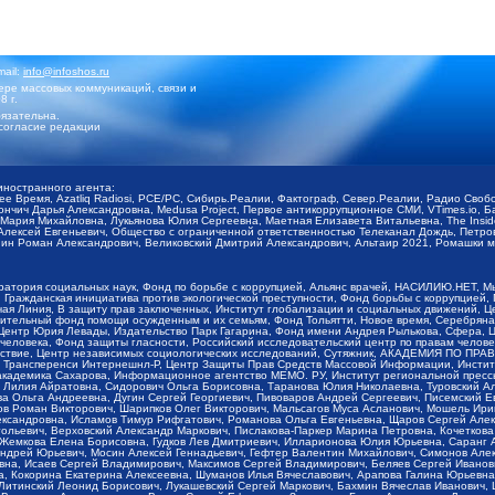
mail:
info@infoshos.ru
ре массовых коммуникаций, связи и
8 г.
язательна.
согласие редакции
иностранного агента:
щее Время, Azatliq Radiosi, PCE/PC, Сибирь.Реалии, Фактограф, Север.Реалии, Радио Св
ончич Дарья Александровна, Medusa Project, Первое антикоррупционное СМИ, VTimes.io, 
ария Михайловна, Лукьянова Юлия Сергеевна, Маетная Елизавета Витальевна, The Insid
ексей Евгеньевич, Общество с ограниченной ответственностью Телеканал Дождь, Петров 
н Роман Александрович, Великовский Дмитрий Александрович, Альтаир 2021, Ромашки мо
оратория социальных наук, Фонд по борьбе с коррупцией, Альянс врачей, НАСИЛИЮ.НЕТ, 
Гражданская инициатива против экологической преступности, Фонд борьбы с коррупцией,
чая Линия, В защиту прав заключенных, Институт глобализации и социальных движений,
тельный фонд помощи осужденным и их семьям, Фонд Тольятти, Новое время, Серебряная т
Центр Юрия Левады, Издательство Парк Гагарина, Фонд имени Андрея Рылькова, Сфера, 
еловека, Фонд защиты гласности, Российский исследовательский центр по правам челове
йствие, Центр независимых социологических исследований, Сутяжник, АКАДЕМИЯ ПО ПР
р Трансперенси Интернешнл-Р, Центр Защиты Прав Средств Массовой Информации, Институ
 академика Сахарова, Информационное агентство МЕМО. РУ, Институт региональной пресс
Лилия Айратовна, Сидорович Ольга Борисовна, Таранова Юлия Николаевна, Туровский Ал
а Ольга Андреевна, Дугин Сергей Георгиевич, Пивоваров Андрей Сергеевич, Писемский Е
в Роман Викторович, Шарипков Олег Викторович, Мальсагов Муса Асланович, Мошель Ири
ександровна, Исламов Тимур Рифгатович, Романова Ольга Евгеньевна, Щаров Сергей Але
льевич, Верховский Александр Маркович, Пислакова-Паркер Марина Петровна, Кочеткова
, Жемкова Елена Борисовна, Гудков Лев Дмитриевич, Илларионова Юлия Юрьевна, Саранг
Андрей Юрьевич, Мосин Алексей Геннадьевич, Гефтер Валентин Михайлович, Симонов Але
а, Исаев Сергей Владимирович, Максимов Сергей Владимирович, Беляев Сергей Иванович
 Кокорина Екатерина Алексеевна, Шуманов Илья Вячеславович, Арапова Галина Юрьевна
Литинский Леонид Борисович, Лукашевский Сергей Маркович, Бахмин Вячеслав Иванович,