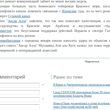
 что ремонт коммуникаций займет не менее восьми недель.
рующие большую часть йеменского побережья Красного моря, посл
онфликта начали атаковать связанные с
Израилем
суда, из-за чего резк
через
Суэцкий канал
.
нии "
Ансар Алла
" заявляли, что так они помогают палестинцам, а и
судоходства в Красном море. Арабские и мусульманские ст
шингтон
, что безусловная поддержка действий Израиля в секторе Газ
нфликта на весь регион.
ликобритания
с середины января начали наносить удары по объектам 
ого совета "Ансар Алла" Мухаммед Али аль-Хуси назвал эти атаки тер
амеренной и неоправданной агрессией.
Поделиться…
омментарий
Ранее по теме
В Киеве и Днепропетровске произошли взры
*
08.08.2026 06:18
Силы CENTCOM перехватили более 50 торго
возобновления блокады Ирана
*
08.08.2026 06:11
Иран и Оман договорились о схеме возобно
через Ормузский пролив на 60 дней