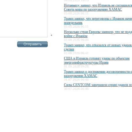
06.08.2026 16:13
Нетаньяху заявил, что Израиль не соглашалс
Совета мира по разоружению ХАМАС
05.08.2026 06:11
Трамп заявил, что переговоры с Ираном начн
понедельник
03.08.2026 06:11
Несколько стран Европы заявили, что не по
*
войне с Ираном
03.08.2026 06:06
Трамп заявил, что отказался от новых ударов
сделки
02.08.2026 06:41
США и Израиль готовят удары по объектам
энергоинфраструктуры Ирана
01.08.2026 09:26
Трамп заявил о достижении договоренности 
разоружении ХАМАС
31.07.2026 06:46
Силы CENTCOM завершили серию ударов п
30.07.2026 06:46