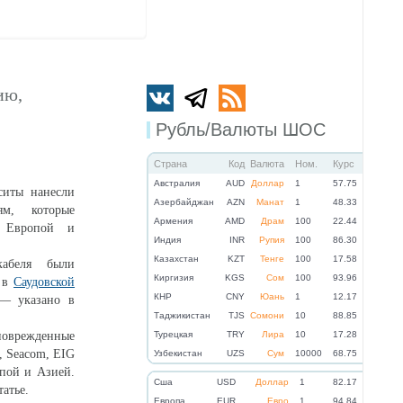
ию,
Рубль/Валюты ШОС
Страна
Код
Валюта
Ном.
Курс
Австралия
AUD
Доллар
1
57.75
ситы нанесли
Азербайджан
AZN
Манат
1
48.33
ям, которые
Армения
AMD
Драм
100
22.44
у Европой и
Индия
INR
Рупия
100
86.30
Казахстан
KZT
Тенге
100
17.58
кабеля были
Киргизия
KGS
Сом
100
93.96
 в
Саудовской
КНР
CNY
Юань
1
12.17
— указано в
Таджикистан
TJS
Сомони
10
88.85
врежденные
Турецкая
TRY
Лира
10
17.28
 Seacom, EIG
Узбекистан
UZS
Сум
10000
68.75
опой и Азией.
Cша
USD
Доллар
1
82.17
татье.
Eвропа
EUR
Евро
1
94.84