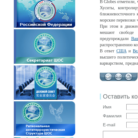
В Globes отметили,
Хуситы, контроли
ближневосточного к
морские перевозки 
При этом в движе
мешают свободе 
предупреждали
Ва
распространению ко
В ответ
США
и
Ве
высшего политическ
варварством, предн
Оставить к
Имя
Фамилия
E-mail