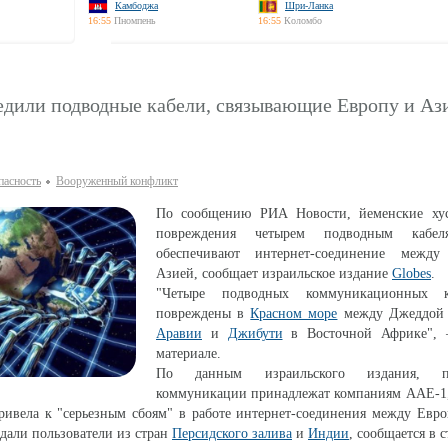
Камбоджа
Шри-Ланка
16:55
Пномпень
16:55
Коломбо
едили подводные кабели, связывающие Европу и Аз
паcность
Вооруженный конфликт
По сообщению РИА Новости, йеменские ху
повреждения четырем подводным кабел
обеспечивают интернет-соединение межд
Азией, сообщает израильское издание
Globes
.
"Четыре подводных коммуникационных 
повреждены в
Красном море
между Джеддой
Аравии
и
Джибути
в Восточной Африке", 
материале.
По данным израильского издания, по
коммуникации принадлежат компаниям AAE-1,
ривела к "серьезным сбоям" в работе интернет-соединения между Евр
адали пользователи из стран
Персидского залива
и
Индии
, сообщается в с