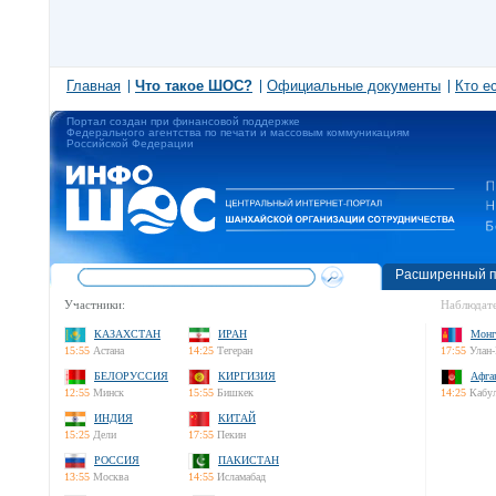
Главная
Что такое ШОС?
Официальные документы
Кто е
Портал создан при финансовой поддержке
Федерального агентства по печати и массовым коммуникациям
Российской Федерации
Расширенный п
Участники:
Наблюдате
КАЗАХСТАН
ИРАН
Монг
15:55
Астана
14:25
Тегеран
17:55
Улан-
БЕЛОРУССИЯ
КИРГИЗИЯ
Афга
12:55
Минск
15:55
Бишкек
14:25
Кабу
ИНДИЯ
КИТАЙ
15:25
Дели
17:55
Пекин
РОССИЯ
ПАКИСТАН
13:55
Москва
14:55
Исламабад