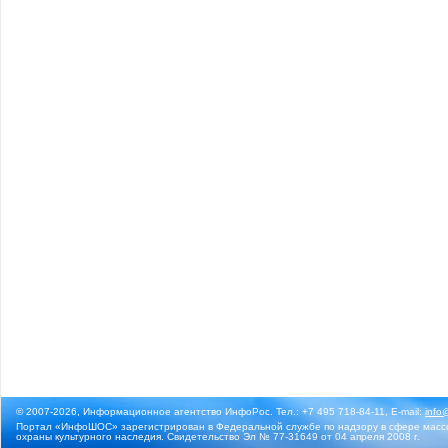
© 2007-2026, Информационное агентство ИнфоРос. Тел.: +7 495 718-84-11, E-mail:
info
Портал «ИнфоШОС» зарегистрирован в Федеральной службе по надзору в сфере массо
охраны культурного наследия. Свидетельство Эл № 77-31649 от 04 апреля 2008 г.