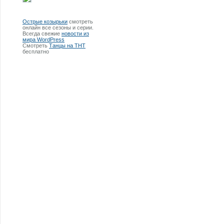
Острые козырьки
смотреть
онлайн все сезоны и серии.
Всегда свежие
новости из
мира WordPress
Смотреть
Танцы на ТНТ
бесплатно