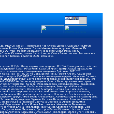
обода, MEDIUM-ORIENT, Пономарев Лев Александрович, Савицкая Людмила
Баданин Роман Сергеевич, Гликин Максим Александрович, Маняхин Петр
er SIA, Рубин Михаил Аркадьевич, Гройсман Софья Романовна,
Степан Юрьевич, Istories fonds, Шмагун Олеся Валентиновна, Мароховская
нолит, Главный редактор 2021, Вега 2021
Мы против СПИДа, Фонд защиты прав граждан, СВЕЧА, Гуманитарное действие,
 Гражданский Союз, Российский Красный Крест, Центр Хасдей Ерушалаим,
 Центр социально-информационных инициатив Действие, ВМЕСТЕ,
айга, Так-Так-Так, центр Сова, центр Анна, Проект Апрель, Самарская
Центр защиты СИБАЛЬТ, Уральская правозащитная группа, Женщины Евразии,
ка, Дальневосточный центр развития гражданских инициатив и социального
АВАМ ЧЕЛОВЕКА, Частное учреждение Совета Министров северных стран,
т развития прессы - Сибирь, Фонд поддержки свободы прессы, Гражданский
ы, Институт Развития Свободы Информации, Экозащита!-Женсовет,
ександр Алексеевич, Васильева Анастасия Евгеньевна, Ривина Анна
вгений Александрович, Аверин Виталий Евгеньевич, Барахоев Магомед
на Ароновна, Шведов Григорий Сергеевич, Пономарев Лев Александрович,
ксадрович, Цирульников Борис Альбертович, Халидова Марина Владимировна,
 Татьяна Владимировна, Чуркина Наталья Валерьевна, Акимова Татьяна
 Анна Васильевна, Захарова Светлана Сергеевна, Аверин Владимир
ксей Кириллович, Флиге Ирина Анатольевна, Мельникова Валентина
, Голубева Елена Николаевна, Ганнушкина Светлана Алексеевна, Закс
, Пастухова Анна Яковлевна, Прохоров Вадим Юрьевич, Шахова Елена
 Шабад Анатолий Ефимович, Сухих Дарья Николаевна, Орлов Олег Петрович,