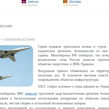
Камбоджа
Шри-Ланка
16:40
Пномпень
16:40
Коломбо
оссии
Спецоперация на Украине
Серия взрывов произошла ночью и утром 
украинских регионах, большинство из них
страны. Минобороны РФ сообщило, что ноч
космические силы России нанесли группо
объектам энергетики и ВПК Украины.
Воздушная тревога объявлялась на террит
несколько раз. В основном местные власт
повреждениях объектов инфраструктуры.
ТАСС собрал основное о серии взрывов на Украи
инобороны, ВКС
нанесли
групповой удар высокоточным оружием больш
вания и беспилотными летательными аппаратами по объектам электр
асли, местам сборки и испытаний безэкипажных катеров.
бота предприятий по изготовлению и ремонту вооружения, военн