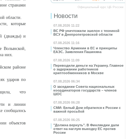
аине странами
Официальный курс ЦБ России
Новости
ой области.
ти, которые
07.08.2026 11:22
ВС РФ уничтожили эшелон с техникой
ВСУ в Днепропетровской области
й (дважды) и
07.08.2026 11:16
е Волынской,
Членство Армении в ЕС и принципы
ЕАЭС. Заявления Пашиняна
на них.
07.08.2026 11:09
Переводили деньги на Украину. Главное
йском районе
о задержании работников
криптообменников в Москве
ях ударов по
07.08.2026 06:34
О заседании Совета национальных
координаторов государств – членов
щила, что
ШОС
07.08.2026 06:28
ети и линии
СМИ: Белый Дом обратился к России с
же сообщалось
важной просьбой
07.08.2026 06:25
ии объектов
"Должна вернуть". В Финляндии дали
ответ на наглую выходку ЕС против
России