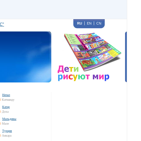
RU
EN
CN
С"
Непал
0
Катманду
Катар
0
Доха
Мальдивы
0
Мале
Турция
0
Анкара