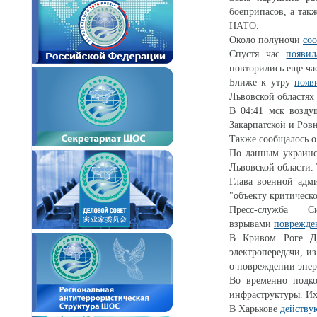
боеприпасов, а так
НАТО.
Около полуночи
со
Спустя час
появил
повторились еще час
Ближе к утру
появ
Львовской областях 
В 04:41 мск возду
Закарпатской и Ров
Также сообщалось о
По данным украинс
Львовской области.
Глава военной адм
"объекту критическ
Пресс-служба
взрывами
поврежде
В Кривом Роге Дн
электропередачи, и
о повреждении энер
Во временно подк
инфраструктуры. Их
В Харькове
действу