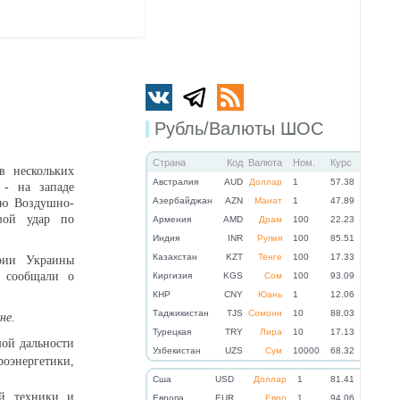
Рубль/Валюты ШОС
Страна
Код
Валюта
Ном.
Курс
в нескольких
Австралия
AUD
Доллар
1
57.38
 - на западе
Азербайджан
AZN
Манат
1
47.89
ью Воздушно-
вой удар по
Армения
AMD
Драм
100
22.23
Индия
INR
Рупия
100
85.51
Казахстан
KZT
Тенге
100
17.33
ории Украины
и сообщали о
Киргизия
KGS
Сом
100
93.09
КНР
CNY
Юань
1
12.06
Таджикистан
TJS
Сомони
10
88.03
не.
Турецкая
TRY
Лира
10
17.13
ой дальности
Узбекистан
UZS
Сум
10000
68.32
оэнергетики,
Cша
USD
Доллар
1
81.41
ой техники и
Eвропа
EUR
Евро
1
94.06