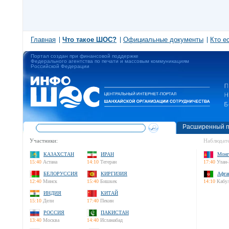
Главная
Что такое ШОС?
Официальные документы
Кто е
Портал создан при финансовой поддержке
Федерального агентства по печати и массовым коммуникациям
Российской Федерации
Расширенный п
Участники:
Наблюдате
КАЗАХСТАН
ИРАН
Монг
15:40
Астана
14:10
Тегеран
17:40
Улан-
БЕЛОРУССИЯ
КИРГИЗИЯ
Афга
12:40
Минск
15:40
Бишкек
14:10
Кабу
ИНДИЯ
КИТАЙ
15:10
Дели
17:40
Пекин
РОССИЯ
ПАКИСТАН
13:40
Москва
14:40
Исламабад