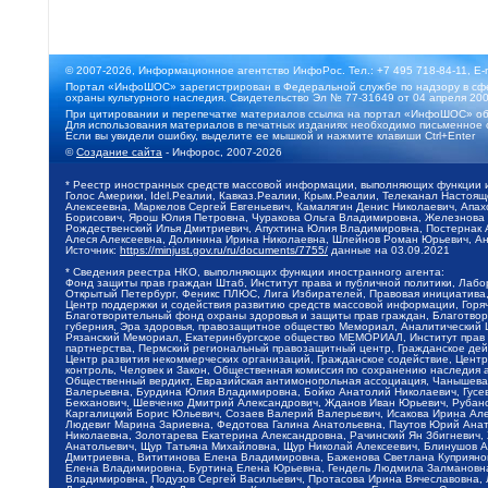
© 2007-2026, Информационное агентство ИнфоРос. Тел.: +7 495 718-84-11, E-
Портал «ИнфоШОС» зарегистрирован в Федеральной службе по надзору в сфе
охраны культурного наследия. Свидетельство Эл № 77-31649 от 04 апреля 200
При цитировании и перепечатке материалов ссылка на портал «ИнфоШОС» об
Для использования материалов в печатных изданиях необходимо письменное 
Если вы увидели ошибку, выделите ее мышкой и нажмите клавиши Ctrl+Enter
©
Создание сайта
- Инфорос, 2007-2026
* Реестр иностранных средств массовой информации, выполняющих функции 
Голос Америки, Idel.Реалии, Кавказ.Реалии, Крым.Реалии, Телеканал Настоя
Алексеевна, Маркелов Сергей Евгеньевич, Камалягин Денис Николаевич, Апах
Борисович, Ярош Юлия Петровна, Чуракова Ольга Владимировна, Железнова М
Рождественский Илья Дмитриевич, Апухтина Юлия Владимировна, Постернак Ал
Алеся Алексеевна, Долинина Ирина Николаевна, Шлейнов Роман Юрьевич, Ани
Источник:
https://minjust.gov.ru/ru/documents/7755/
данные на
03.09.2021
* Сведения реестра НКО, выполняющих функции иностранного агента:
Фонд защиты прав граждан Штаб, Институт права и публичной политики, Лаб
Открытый Петербург, Феникс ПЛЮС, Лига Избирателей, Правовая инициатива, 
Центр поддержки и содействия развитию средств массовой информации, Горя
Благотворительный фонд охраны здоровья и защиты прав граждан, Благотвори
губерния, Эра здоровья, правозащитное общество Мемориал, Аналитический 
Рязанский Мемориал, Екатеринбургское общество МЕМОРИАЛ, Институт прав ч
партнерства, Пермский региональный правозащитный центр, Гражданское де
Центр развития некоммерческих организаций, Гражданское содействие, Цент
контроль, Человек и Закон, Общественная комиссия по сохранению наследия
Общественный вердикт, Евразийская антимонопольная ассоциация, Чанышева 
Валерьевна, Бурдина Юлия Владимировна, Бойко Анатолий Николаевич, Гусев
Бекханович, Шевченко Дмитрий Александрович, Жданов Иван Юрьевич, Рубано
Каргалицкий Борис Юльевич, Созаев Валерий Валерьевич, Исакова Ирина Ал
Людевиг Марина Зариевна, Федотова Галина Анатольевна, Паутов Юрий Анато
Николаевна, Золотарева Екатерина Александровна, Рачинский Ян Збигневич
Анатольевич, Щур Татьяна Михайловна, Щур Николай Алексеевич, Блинушов 
Дмитриевна, Вититинова Елена Владимировна, Баженова Светлана Куприяновн
Елена Владимировна, Буртина Елена Юрьевна, Гендель Людмила Залмановна,
Владимировна, Подузов Сергей Васильевич, Протасова Ирина Вячеславовна, 