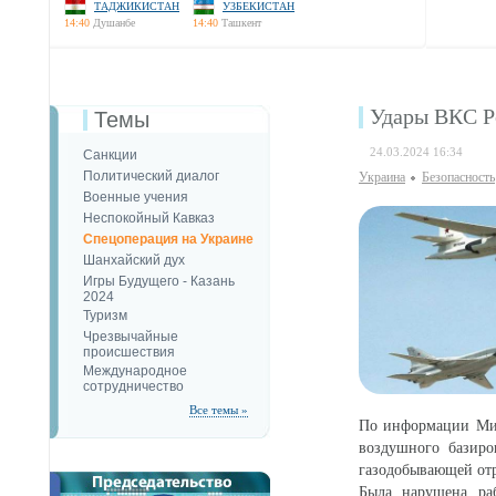
ТАДЖИКИСТАН
УЗБЕКИСТАН
14:40
Душанбе
14:40
Ташкент
Удары ВКС Р
Темы
24.03.2024 16:34
Санкции
Политический диалог
Украина
Безопаcность
Военные учения
Неспокойный Кавказ
Спецоперация на Украине
Шанхайский дух
Игры Будущего - Казань
2024
Туризм
Чрезвычайные
происшествия
Международное
сотрудничество
Все темы »
По информации М
воздушного базиро
газодобывающей отр
Была нарушена ра