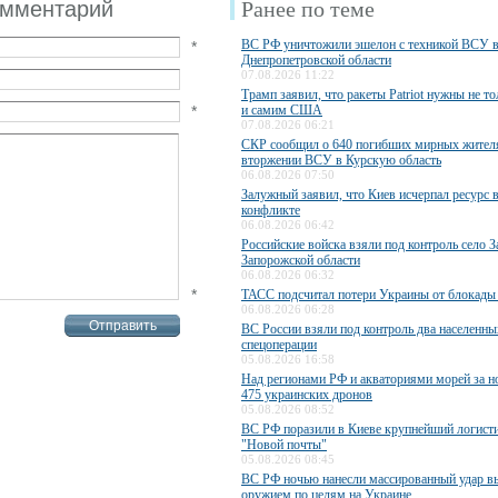
омментарий
Ранее по теме
ВС РФ уничтожили эшелон с техникой ВСУ 
*
Днепропетровской области
07.08.2026 11:22
Трамп заявил, что ракеты Patriot нужны не то
*
и самим США
07.08.2026 06:21
СКР сообщил о 640 погибших мирных жител
вторжении ВСУ в Курскую область
06.08.2026 07:50
Залужный заявил, что Киев исчерпал ресурс 
конфликте
06.08.2026 06:42
Российские войска взяли под контроль село З
Запорожской области
06.08.2026 06:32
*
ТАСС подсчитал потери Украины от блокады
06.08.2026 06:28
ВС России взяли под контроль два населенны
спецоперации
05.08.2026 16:58
Над регионами РФ и акваториями морей за н
475 украинских дронов
05.08.2026 08:52
ВС РФ поразили в Киеве крупнейший логисти
"Новой почты"
05.08.2026 08:45
ВС РФ ночью нанесли массированный удар 
оружием по целям на Украине