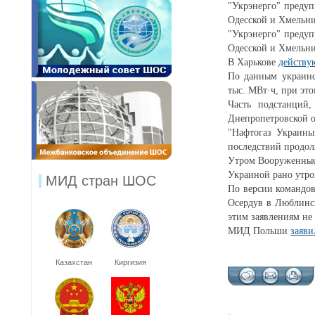
"Укрэнерго" преду
Одесской и Хмельни
"Укрэнерго" преду
Одесской и Хмельни
В Харькове
действу
По данным украинс
тыс. МВт·ч, при эт
Часть подстанций
Днепропетровской о
"Нафтогаз Украины
последствий продол
Утром Вооруженны
Украиной рано утро
МИД стран ШОС
По версии командов
Осердув в Люблинск
этим заявлениям не
МИД Польши
заяви
Казахстан
Киргизия