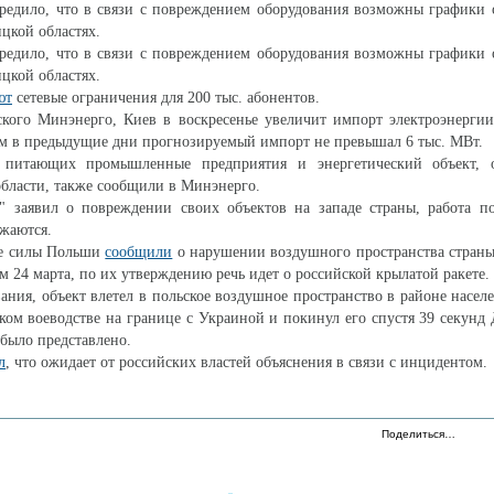
предило, что в связи с повреждением оборудования возможны графики
цкой областях.
предило, что в связи с повреждением оборудования возможны графики
цкой областях.
ют
сетевые ограничения для 200 тыс. абонентов.
кого Минэнерго, Киев в воскресенье увеличит импорт электроэнергии
ом в предыдущие дни прогнозируемый импорт не превышал 6 тыс. МВт.
, питающих промышленные предприятия и энергетический объект, 
бласти, также сообщили в Минэнерго.
" заявил о повреждении своих объектов на западе страны, работа п
жаются.
е силы Польши
сообщили
о нарушении воздушного пространства страны
м 24 марта, по их утверждению речь идет о российской крылатой ракете.
ания, объект влетел в польское воздушное пространство в районе насел
ом воеводстве на границе с Украиной и покинул его спустя 39 секунд 
 было представлено.
л
, что ожидает от российских властей объяснения в связи с инцидентом.
Поделиться…