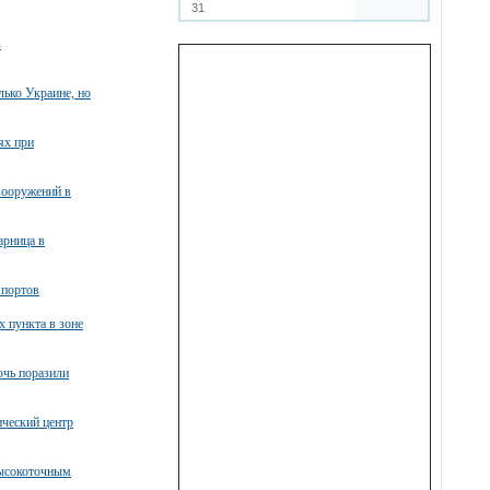
31
в
лько Украине, но
ях при
вооружений в
арница в
 портов
х пункта в зоне
очь поразили
ческий центр
высокоточным