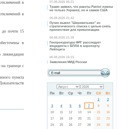
07.08.2026 06:21
 отключений в
Трамп заявил, что ракеты Patriot нужны
не только Украине, но и самим США
 отключений в
06.08.2026 21:42
Путин вывел "Шереметьево" из
стратегического списка с целью снять
препятствие для приватизации
 до почти 15
06.08.2026 21:39
обесточены в
Генпрокуратура ФРГ расследует
инцидента с БПЛА в аэропорту
Лейпцига
о ликвидации
06.08.2026 16:23
Заявления МИД России
 на границе с
енного пункта
Доказательств
Пн
Вт
Ср
Чт
Пт
Сб
Вс
1
2
3
4
5
6
7
8
9
10
11
12
13
14
15
16
17
18
19
20
21
22
23
24
25
26
27
28
29
30