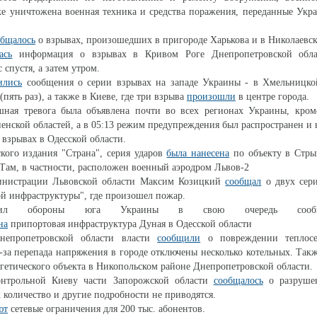
же уничтожена военная техника и средства поражения, переданные Укр
общалось
о взрывах, произошедших в пригороде Харькова и в Николаевск
ась
информация о взрывах в Кривом Роге Днепропетровской облас
 спустя, а затем утром.
ились
сообщения о серии взрывах на западе Украины - в Хмельницко
(пять раз), а также в Киеве, где три взрыва
произошли
в центре города.
шная тревога была объявлена почти во всех регионах Украины, кром
ненской областей, а в 05:13 режим предупреждения был распространен и 
 взрывах в Одесской области.
кого издания "Страна", серия ударов
была нанесена
по объекту в Стры
 Там, в частности, расположен военный аэродром Львов-2
инистрации Львовской области Максим Козицкий
сообщал
о двух сери
ой инфраструктуры", где произошел пожар.
 Сил обороны юга Украины в свою очередь сооб
на
припортовая инфраструктура Дуная в Одесской области
епропетровской области власти
сообщили
о повреждении теплос
з-за перепада напряжения в городе отключены несколько котельных. Так
гетического объекта в Никопольском районе Днепропетровской области.
онтрольной Киеву части Запорожской области
сообщалось
о разрушен
 количество и другие подробности не приводятся.
ют
сетевые ограничения для 200 тыс. абонентов.