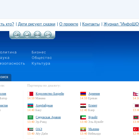
сть кто?
Дети рисуют сказки
О проекте
Контакты
Журнал "ИнфоШО
оиск
ли:
Партнеры по диалогу:
олия
Королевство Бахрейн
Армения
Батор
14:10
Манама
14:10
Ереван
14:1
нистан
Азербайджан
Египет
л
14:40
Баку
12:40
Каир
13:4
Саудовская Аравия
Кувейт
13:40
Эр-Рияд
13:40
Эль-Кувейт
13:4
ОАЭ
Мьянма
13:40
Абу-Даби
13:40
Нейпьидо
12:4