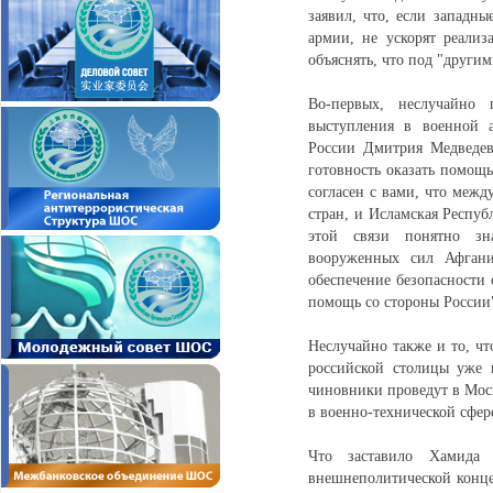
заявил, что, если западны
армии, не ускорят реализ
объяснять, что под "други
Во-первых, неслучайно 
выступления в военной а
России Дмитрия Медведев
готовность оказать помощ
согласен с вами, что межд
стран, и Исламская Респуб
этой связи понятно зна
вооруженных сил Афганис
обеспечение безопасности 
помощь со стороны России
Неслучайно также и то, ч
российской столицы уже 
чиновники проведут в Мос
в военно-технической сфер
Что заставило Хамида 
внешнеполитической концеп