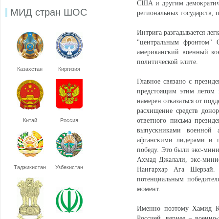
США и другим демократиче
МИД стран ШОС
региональных государств, 
Интрига разгадывается лег
"центральным фронтом" 
американский военный кон
политической элите.
Казахстан
Киргизия
Главное связано с презид
предстоящим этим летом 
намерен отказаться от под
расхищение средств донор
ответного письма презид
Китай
Россия
выпускниками военной 
афганскими лидерами и 
победу. Это были экс-мини
Ахмад Джалали, экс-мини
Таджикистан
Узбекистан
Нангархар Ага Шерзай.
потенциальным победител
момент.
Именно поэтому Хамид Ка
Россией, вернее – военно