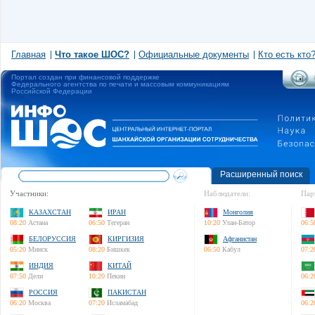
Главная
Что такое ШОС?
Официальные документы
Кто есть кто
Портал создан при финансовой поддержке
Федерального агентства по печати и массовым коммуникациям
Российской Федерации
Расширенный поиск
Участники:
Наблюдатели:
Пар
КАЗАХСТАН
ИРАН
Монголия
08:20
Астана
06:50
Тегеран
10:20
Улан-Батор
06:5
БЕЛОРУССИЯ
КИРГИЗИЯ
Афганистан
05:20
Минск
08:20
Бишкек
06:50
Кабул
07:2
ИНДИЯ
КИТАЙ
07:50
Дели
10:20
Пекин
06:2
РОССИЯ
ПАКИСТАН
06:20
Москва
07:20
Исламабад
06:2