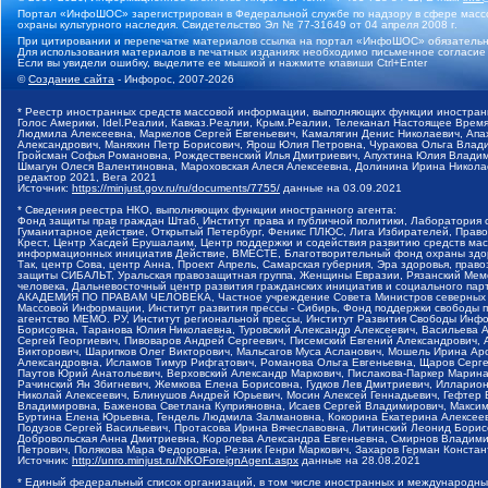
Портал «ИнфоШОС» зарегистрирован в Федеральной службе по надзору в сфере массо
охраны культурного наследия. Свидетельство Эл № 77-31649 от 04 апреля 2008 г.
При цитировании и перепечатке материалов ссылка на портал «ИнфоШОС» обязательн
Для использования материалов в печатных изданиях необходимо письменное согласие
Если вы увидели ошибку, выделите ее мышкой и нажмите клавиши Ctrl+Enter
©
Создание сайта
- Инфорос, 2007-2026
* Реестр иностранных средств массовой информации, выполняющих функции иностранн
Голос Америки, Idel.Реалии, Кавказ.Реалии, Крым.Реалии, Телеканал Настоящее Время
Людмила Алексеевна, Маркелов Сергей Евгеньевич, Камалягин Денис Николаевич, Апах
Александрович, Маняхин Петр Борисович, Ярош Юлия Петровна, Чуракова Ольга Влади
Гройсман Софья Романовна, Рождественский Илья Дмитриевич, Апухтина Юлия Владимир
Шмагун Олеся Валентиновна, Мароховская Алеся Алексеевна, Долинина Ирина Никола
редактор 2021, Вега 2021
Источник:
https://minjust.gov.ru/ru/documents/7755/
данные на
03.09.2021
* Сведения реестра НКО, выполняющих функции иностранного агента:
Фонд защиты прав граждан Штаб, Институт права и публичной политики, Лаборатория
Гуманитарное действие, Открытый Петербург, Феникс ПЛЮС, Лига Избирателей, Правов
Крест, Центр Хасдей Ерушалаим, Центр поддержки и содействия развитию средств мас
информационных инициатив Действие, ВМЕСТЕ, Благотворительный фонд охраны здоров
Так, центр Сова, центр Анна, Проект Апрель, Самарская губерния, Эра здоровья, пр
защиты СИБАЛЬТ, Уральская правозащитная группа, Женщины Евразии, Рязанский Мемо
человека, Дальневосточный центр развития гражданских инициатив и социального пар
АКАДЕМИЯ ПО ПРАВАМ ЧЕЛОВЕКА, Частное учреждение Совета Министров северных стр
Массовой Информации, Институт развития прессы - Сибирь, Фонд поддержки свободы 
агентство МЕМО. РУ, Институт региональной прессы, Институт Развития Свободы Инф
Борисовна, Таранова Юлия Николаевна, Туровский Александр Алексеевич, Васильева 
Сергей Георгиевич, Пивоваров Андрей Сергеевич, Писемский Евгений Александрович,
Викторович, Шарипков Олег Викторович, Мальсагов Муса Асланович, Мошель Ирина Ар
Александровна, Исламов Тимур Рифгатович, Романова Ольга Евгеньевна, Щаров Серг
Паутов Юрий Анатольевич, Верховский Александр Маркович, Пислакова-Паркер Марина
Рачинский Ян Збигневич, Жемкова Елена Борисовна, Гудков Лев Дмитриевич, Иллари
Николай Алексеевич, Блинушов Андрей Юрьевич, Мосин Алексей Геннадьевич, Гефтер
Владимировна, Баженова Светлана Куприяновна, Исаев Сергей Владимирович, Максим
Буртина Елена Юрьевна, Гендель Людмила Залмановна, Кокорина Екатерина Алексеев
Подузов Сергей Васильевич, Протасова Ирина Вячеславовна, Литинский Леонид Борис
Добровольская Анна Дмитриевна, Королева Александра Евгеньевна, Смирнов Владими
Петрович, Полякова Мара Федоровна, Резник Генри Маркович, Захаров Герман Конста
Источник:
http://unro.minjust.ru/NKOForeignAgent.aspx
данные на
28.08.2021
* Единый федеральный список организаций, в том числе иностранных и международны