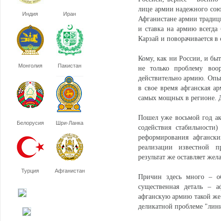
лице армии надежного союз
Индия
Иран
Афганистане армии традици
и ставка на армию всегда
Карзай и поворачивается в
Кому, как ни России, и бы
Монголия
Пакистан
не только проблему воо
действительно армию. Опыт
в свое время афганская а
самых мощных в регионе. Д
Пошел уже восьмой год а
Белорусия
Шри-Ланка
содействия стабильности
реформирования афганск
реализации известной п
результат же оставляет жел
Турция
Афганистан
Причин здесь много – об
существенная деталь – а
афганскую армию такой же 
деликатной проблеме "лин