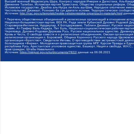
Высший военный Маджлисуль Шура, Конгресс народов Ичкерии и Дагестана, Аль-Каида, 
Движение Талибан, Исламская партия Туркестана, Общество социальных реформ, Общес
Исламское государство, Джабха аль-Нусра ли-Ахль аш-Шам, Народное ополчение имен
Чистопольский Джамаат, Рохнамо ба суи давлати исломи, Террористическое сообщест
Источник:
http://nac.gov.ru/terroristicheskie-i-ekstremistskie-organizacii-i-materialy.html
данные
* Перечень общественных объединений и религиозных организаций в отношении котор
Национал-большевистская партия, ВЕК РА, Рада земли Кубанской Духовно Родовой Де
Староверов-Инглингов, Нурджулар, К Богодержавию, Таблиги Джамаат, Русское наци
славян, Ат-Такфир Валь-Хиджра, Пит Буль, Национал-социалистическая рабочая парт
Череповца, Духовно-Родовая Держава Русь, Русское национальное единство, Древнер
Кровь и Честь, О свободе совести и о религиозных объединениях, Омская организаци
религиозная организация п. Боровский, Община Коренного Русского народа Щелковског
организация «Братство», Свидетели Иеговы, О противодействии экстремистской деяте
болельщиков «Фирма», Молодежная правозащитная группа МПГ, Курсом Правды и Единен
республика Русь, Арестантское уголовное единство, Башкорт, Нация и свобода, W.H.С
прав граждан, Штабы Навального
Источник:
https://minjust.gov.ru/ru/documents/7822/
данные на
06.08.2021