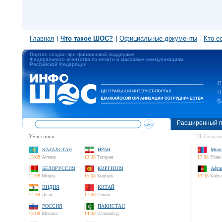
Главная
Что такое ШОС?
Официальные документы
Кто е
Портал создан при финансовой поддержке
Федерального агентства по печати и массовым коммуникациям
Российской Федерации
Расширенный п
Участники:
Наблюдате
КАЗАХСТАН
ИРАН
Монг
15:08
Астана
13:38
Тегеран
17:08
Улан-
БЕЛОРУССИЯ
КИРГИЗИЯ
Афга
12:08
Минск
15:08
Бишкек
13:38
Кабу
ИНДИЯ
КИТАЙ
14:38
Дели
17:08
Пекин
РОССИЯ
ПАКИСТАН
13:08
Москва
14:08
Исламабад