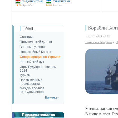
ТАДЖИКИСТАН
УЗБЕКИСТАН
14:08
Душанбе
14:08
Ташкент
Корабли Бал
Темы
27.07.2024 21:19
Санкции
Политический диалог
Латинская Америка
П
Военные учения
Неспокойный Кавказ
Спецоперация на Украине
Шанхайский дух
Игры Будущего - Казань
2024
Туризм
Чрезвычайные
происшествия
Международное
сотрудничество
Все темы »
Местные жители смо
В июне в порт Гава