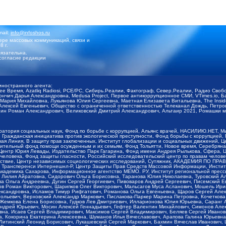
mail:
info@infoshos.ru
ре массовых коммуникаций, связи и
8 г.
язательна.
согласие редакции
иностранного агента:
щее Время, Azatliq Radiosi, PCE/PC, Сибирь.Реалии, Фактограф, Север.Реалии, Радио Св
ончич Дарья Александровна, Medusa Project, Первое антикоррупционное СМИ, VTimes.io, 
ария Михайловна, Лукьянова Юлия Сергеевна, Маетная Елизавета Витальевна, The Insid
ексей Евгеньевич, Общество с ограниченной ответственностью Телеканал Дождь, Петров 
н Роман Александрович, Великовский Дмитрий Александрович, Альтаир 2021, Ромашки мо
оратория социальных наук, Фонд по борьбе с коррупцией, Альянс врачей, НАСИЛИЮ.НЕТ, 
Гражданская инициатива против экологической преступности, Фонд борьбы с коррупцией,
чая Линия, В защиту прав заключенных, Институт глобализации и социальных движений,
тельный фонд помощи осужденным и их семьям, Фонд Тольятти, Новое время, Серебряная т
Центр Юрия Левады, Издательство Парк Гагарина, Фонд имени Андрея Рылькова, Сфера, 
еловека, Фонд защиты гласности, Российский исследовательский центр по правам челове
йствие, Центр независимых социологических исследований, Сутяжник, АКАДЕМИЯ ПО ПР
р Трансперенси Интернешнл-Р, Центр Защиты Прав Средств Массовой Информации, Институ
 академика Сахарова, Информационное агентство МЕМО. РУ, Институт региональной пресс
Лилия Айратовна, Сидорович Ольга Борисовна, Таранова Юлия Николаевна, Туровский Ал
а Ольга Андреевна, Дугин Сергей Георгиевич, Пивоваров Андрей Сергеевич, Писемский Е
в Роман Викторович, Шарипков Олег Викторович, Мальсагов Муса Асланович, Мошель Ири
ександровна, Исламов Тимур Рифгатович, Романова Ольга Евгеньевна, Щаров Сергей Але
льевич, Верховский Александр Маркович, Пислакова-Паркер Марина Петровна, Кочеткова
, Жемкова Елена Борисовна, Гудков Лев Дмитриевич, Илларионова Юлия Юрьевна, Саранг
Андрей Юрьевич, Мосин Алексей Геннадьевич, Гефтер Валентин Михайлович, Симонов Але
а, Исаев Сергей Владимирович, Максимов Сергей Владимирович, Беляев Сергей Иванович
 Кокорина Екатерина Алексеевна, Шуманов Илья Вячеславович, Арапова Галина Юрьевна
Литинский Леонид Борисович, Лукашевский Сергей Маркович, Бахмин Вячеслав Иванович,