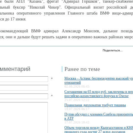
ве были АПЛ "Казань", фрегат "Адмирал Горшков", танкер-снабжен
льный буксир "Николай Чикер". Официальный визит российской д
чальника оперативного управления Главного штаба ВМФ вице-адми
ся до 17 июня.
нокомандующий ВМФ адмирал Александр Моисеев, дальние походы
ся, они и дальше будут решать задачи в оперативно важных районах миро
Поделиться…
омментарий
Ранее по теме
Москва – Астана: беспрецедентно высокий у
*
отношений
02.08.2026 06:45
Соглашения на 65 млрд руб. заключены в пе
*
российско-казахстанского форума в Омске
25.07.2026 12:22
Правильная дипломатия требует тишины
19.07.2026 06:17
Путин обсудил с членами Совбеза приоритет
в АТР
17.07.2026 18:42
Объем торговли между Кыргызстаном и КНР
прошлого года достиг 27 млрд долларов