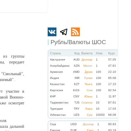
Рубль/Валюты ШОС
Страна
Код
Валюта
Ном.
Курс
м из группы
Австралия
AUD
Доллар
1
57.05
ы, передает
Азербайджан
AZN
Манат
1
47.61
Армения
AMD
Драм
100
22.10
"Смольный",
Индия
INR
Рупия
100
85.08
ашимый".
Казахстан
KZT
Тенге
100
17.15
Киргизия
KGS
Сом
100
92.54
ут участие в
КНР
CNY
Юань
1
11.97
лавой Военно-
кже осмотрят
Таджикистан
TJS
Сомони
10
87.61
Турецкая
TRY
Лира
10
17.03
Узбекистан
UZS
Сум
10000
68.08
юля.
Cша
USD
Доллар
1
80.93
ршала дальний
Eвропа
EUR
Евро
1
93.19