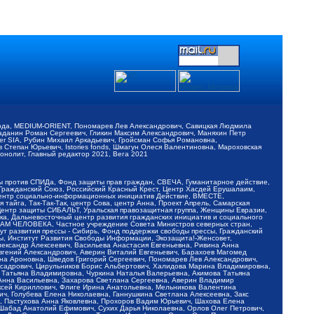
обода, MEDIUM-ORIENT, Пономарев Лев Александрович, Савицкая Людмила
Баданин Роман Сергеевич, Гликин Максим Александрович, Маняхин Петр
er SIA, Рубин Михаил Аркадьевич, Гройсман Софья Романовна,
Степан Юрьевич, Istories fonds, Шмагун Олеся Валентиновна, Мароховская
нолит, Главный редактор 2021, Вега 2021
Мы против СПИДа, Фонд защиты прав граждан, СВЕЧА, Гуманитарное действие,
 Гражданский Союз, Российский Красный Крест, Центр Хасдей Ерушалаим,
 Центр социально-информационных инициатив Действие, ВМЕСТЕ,
айга, Так-Так-Так, центр Сова, центр Анна, Проект Апрель, Самарская
Центр защиты СИБАЛЬТ, Уральская правозащитная группа, Женщины Евразии,
ка, Дальневосточный центр развития гражданских инициатив и социального
АВАМ ЧЕЛОВЕКА, Частное учреждение Совета Министров северных стран,
т развития прессы - Сибирь, Фонд поддержки свободы прессы, Гражданский
ы, Институт Развития Свободы Информации, Экозащита!-Женсовет,
ександр Алексеевич, Васильева Анастасия Евгеньевна, Ривина Анна
вгений Александрович, Аверин Виталий Евгеньевич, Барахоев Магомед
на Ароновна, Шведов Григорий Сергеевич, Пономарев Лев Александрович,
ксадрович, Цирульников Борис Альбертович, Халидова Марина Владимировна,
 Татьяна Владимировна, Чуркина Наталья Валерьевна, Акимова Татьяна
 Анна Васильевна, Захарова Светлана Сергеевна, Аверин Владимир
ксей Кириллович, Флиге Ирина Анатольевна, Мельникова Валентина
, Голубева Елена Николаевна, Ганнушкина Светлана Алексеевна, Закс
, Пастухова Анна Яковлевна, Прохоров Вадим Юрьевич, Шахова Елена
 Шабад Анатолий Ефимович, Сухих Дарья Николаевна, Орлов Олег Петрович,