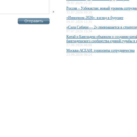
16.07.2026 21:21
Россия – Узбекистан: новый уровень сотрудн
*
11.07.2026 09:59
«Иннопром-2026»: взгляд в будущее
09.07.2026 12:35
«Сила Сибири — 2» превращается в стратеги
07.07.2026 15:34
Китай и Бангладеш объявили о создании кита
бангладешского сообщества единой судьбы в
27.06.2026 08:00
Москва-АСЕАН: горизонты сотрудничества
23.06.2026 06:24