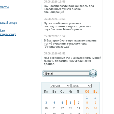
05.08.2026 16:58
ВС России взяли под контроль два
ичества
населенных пункта в зоне
спецоперации
05.08.2026 16:55
ческий резерв
Путин сообщил о решении
сосредоточить в одних руках все
службы тыла Минобороны
йско-
 новую эпоху
05.08.2026 16:52
В Екатеринбурге при взрыве машины
погиб охранник гендиректора
"Уралдронзавода"
05.08.2026 08:52
Над регионами РФ и акваториями морей
за ночь поразили 475 украинских
дронов
Пн
Вт
Ср
Чт
Пт
Сб
Вс
1
2
3
4
5
6
7
8
9
10
11
12
13
14
15
16
17
18
19
20
21
22
23