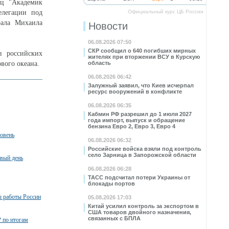
ец "Академик
елегации под
Официальный курс ЦБ России
рала Михаила
Новости
06.08.2026 07:50
СКР сообщил о 640 погибших мирных
 российских
жителях при вторжении ВСУ в Курскую
вого океана.
область
06.08.2026 06:42
Залужный заявил, что Киев исчерпал
ресурс вооружений в конфликте
06.08.2026 06:35
Кабмин РФ разрешил до 1 июля 2027
года импорт, выпуск и обращение
бензина Евро 2, Евро 3, Евро 4
ровень
06.08.2026 06:32
Российские войска взяли под контроль
село Зарница в Запорожской области
рвый день
06.08.2026 06:28
ТАСС подсчитал потери Украины от
блокады портов
ы работы России
05.08.2026 17:03
Китай усилил контроль за экспортом в
США товаров двойного назначения,
связанных с БПЛА
 по итогам