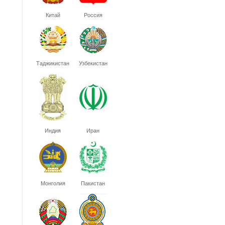
Китай
Россия
Таджикистан
Узбекистан
Индия
Иран
Монголия
Пакистан