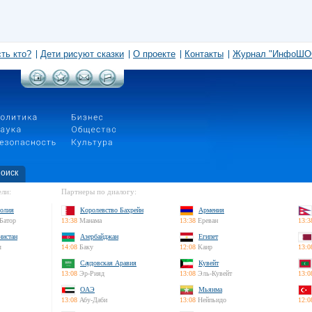
сть кто?
Дети рисуют сказки
О проекте
Контакты
Журнал "ИнфоШО
оиск
ли:
Партнеры по диалогу:
олия
Королевство Бахрейн
Армения
Батор
13:38
Манама
13:38
Ереван
13:3
нистан
Азербайджан
Египет
л
14:08
Баку
12:08
Каир
13:0
Саудовская Аравия
Кувейт
13:08
Эр-Рияд
13:08
Эль-Кувейт
13:0
ОАЭ
Мьянма
13:08
Абу-Даби
13:08
Нейпьидо
12:0