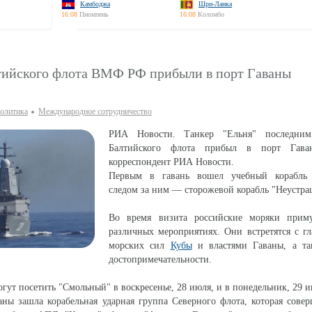
Камбоджа
Шри-Ланка
16:08
Пномпень
16:08
Коломбо
тийского флота ВМФ РФ прибыли в порт Гаваны
олитика
Международное сотрудничество
РИА Новости. Танкер "Ельня" последни
Балтийского флота прибыл в порт Гаван
корреспондент РИА Новости.
Первым в гавань вошел учебный корабль 
следом за ним — сторожевой корабль "Неустр
Во время визита российские моряки прим
различных мероприятиях. Они встретятся с г
морских сил
Кубы
и властями Гаваны, а та
достопримечательности.
гут посетить "Смольный" в воскресенье, 28 июля, и в понедельник, 29 и
ны зашла корабельная ударная группа Северного флота, которая сове