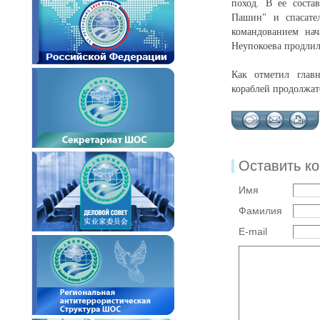
поход. В ее соста
Пашин" и спасате
командованием на
Неупокоева продлил
Как отметил глав
кораблей продолжат
Оставить к
Имя
Фамилия
E-mail