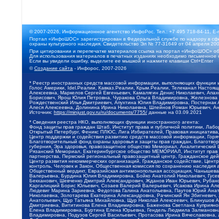
© 2007-2026, Информационное агентство ИнфоРос. Тел.: +7 495 718-84-11, E-
Портал «ИнфоШОС» зарегистрирован в Федеральной службе по надзору в сфе
охраны культурного наследия. Свидетельство Эл № 77-31649 от 04 апреля 200
При цитировании и перепечатке материалов ссылка на портал «ИнфоШОС» об
Для использования материалов в печатных изданиях необходимо письменное 
Если вы увидели ошибку, выделите ее мышкой и нажмите клавиши Ctrl+Enter
©
Создание сайта
- Инфорос, 2007-2026
* Реестр иностранных средств массовой информации, выполняющих функции 
Голос Америки, Idel.Реалии, Кавказ.Реалии, Крым.Реалии, Телеканал Настоя
Алексеевна, Маркелов Сергей Евгеньевич, Камалягин Денис Николаевич, Апах
Борисович, Ярош Юлия Петровна, Чуракова Ольга Владимировна, Железнова М
Рождественский Илья Дмитриевич, Апухтина Юлия Владимировна, Постернак Ал
Алеся Алексеевна, Долинина Ирина Николаевна, Шлейнов Роман Юрьевич, Ани
Источник:
https://minjust.gov.ru/ru/documents/7755/
данные на
03.09.2021
* Сведения реестра НКО, выполняющих функции иностранного агента:
Фонд защиты прав граждан Штаб, Институт права и публичной политики, Лаб
Открытый Петербург, Феникс ПЛЮС, Лига Избирателей, Правовая инициатива, 
Центр поддержки и содействия развитию средств массовой информации, Горя
Благотворительный фонд охраны здоровья и защиты прав граждан, Благотвори
губерния, Эра здоровья, правозащитное общество Мемориал, Аналитический 
Рязанский Мемориал, Екатеринбургское общество МЕМОРИАЛ, Институт прав ч
партнерства, Пермский региональный правозащитный центр, Гражданское де
Центр развития некоммерческих организаций, Гражданское содействие, Цент
контроль, Человек и Закон, Общественная комиссия по сохранению наследия
Общественный вердикт, Евразийская антимонопольная ассоциация, Чанышева 
Валерьевна, Бурдина Юлия Владимировна, Бойко Анатолий Николаевич, Гусев
Бекханович, Шевченко Дмитрий Александрович, Жданов Иван Юрьевич, Рубано
Каргалицкий Борис Юльевич, Созаев Валерий Валерьевич, Исакова Ирина Ал
Людевиг Марина Зариевна, Федотова Галина Анатольевна, Паутов Юрий Анато
Николаевна, Золотарева Екатерина Александровна, Рачинский Ян Збигневич
Анатольевич, Щур Татьяна Михайловна, Щур Николай Алексеевич, Блинушов 
Дмитриевна, Вититинова Елена Владимировна, Баженова Светлана Куприяновн
Елена Владимировна, Буртина Елена Юрьевна, Гендель Людмила Залмановна,
Владимировна, Подузов Сергей Васильевич, Протасова Ирина Вячеславовна, 