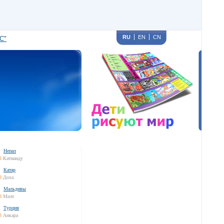
RU
EN
CN
С"
Непал
8
Катманду
Катар
8
Доха
Мальдивы
8
Мале
Турция
8
Анкара