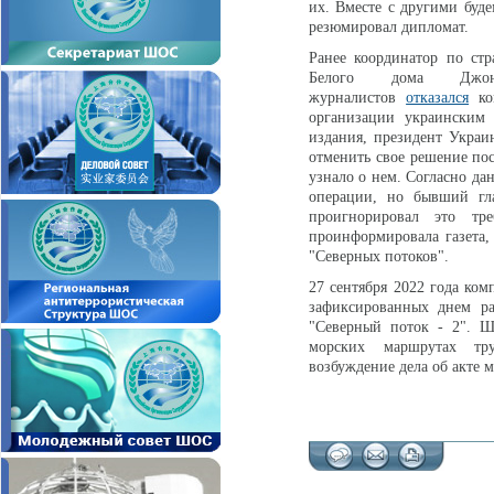
их. Вместе с другими буде
резюмировал дипломат.
Ранее координатор по ст
Белого дома Джо
журналистов
отказался
ком
организации украинским 
издания, президент Украи
отменить свое решение по
узнало о нем. Согласно д
операции, но бывший гл
проигнорировал это тр
проинформировала газета
"Северных потоков".
27 сентября 2022 года ко
зафиксированных днем ра
"Северный поток - 2". Ш
морских маршрутах тру
возбуждение дела об акте 