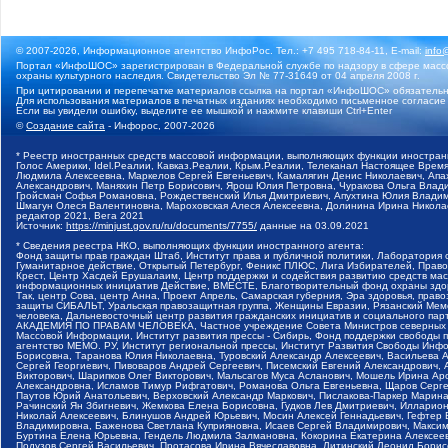
© 2007-2026, Информационное агентство ИнфоРос. Тел.: +7 495 718-84-11, E-mail:
info
Портал «ИнфоШОС» зарегистрирован в Федеральной службе по надзору в сфере массо
охраны культурного наследия. Свидетельство Эл № 77-31649 от 04 апреля 2008 г.
При цитировании и перепечатке материалов ссылка на портал «ИнфоШОС» обязательн
Для использования материалов в печатных изданиях необходимо письменное согласие
Если вы увидели ошибку, выделите ее мышкой и нажмите клавиши Ctrl+Enter
©
Создание сайта
- Инфорос, 2007-2026
* Реестр иностранных средств массовой информации, выполняющих функции иностранн
Голос Америки, Idel.Реалии, Кавказ.Реалии, Крым.Реалии, Телеканал Настоящее Время
Людмила Алексеевна, Маркелов Сергей Евгеньевич, Камалягин Денис Николаевич, Апах
Александрович, Маняхин Петр Борисович, Ярош Юлия Петровна, Чуракова Ольга Влади
Гройсман Софья Романовна, Рождественский Илья Дмитриевич, Апухтина Юлия Владимир
Шмагун Олеся Валентиновна, Мароховская Алеся Алексеевна, Долинина Ирина Никола
редактор 2021, Вега 2021
Источник:
https://minjust.gov.ru/ru/documents/7755/
данные на
03.09.2021
* Сведения реестра НКО, выполняющих функции иностранного агента:
Фонд защиты прав граждан Штаб, Институт права и публичной политики, Лаборатория
Гуманитарное действие, Открытый Петербург, Феникс ПЛЮС, Лига Избирателей, Правов
Крест, Центр Хасдей Ерушалаим, Центр поддержки и содействия развитию средств мас
информационных инициатив Действие, ВМЕСТЕ, Благотворительный фонд охраны здоров
Так, центр Сова, центр Анна, Проект Апрель, Самарская губерния, Эра здоровья, пр
защиты СИБАЛЬТ, Уральская правозащитная группа, Женщины Евразии, Рязанский Мемо
человека, Дальневосточный центр развития гражданских инициатив и социального пар
АКАДЕМИЯ ПО ПРАВАМ ЧЕЛОВЕКА, Частное учреждение Совета Министров северных стр
Массовой Информации, Институт развития прессы - Сибирь, Фонд поддержки свободы 
агентство МЕМО. РУ, Институт региональной прессы, Институт Развития Свободы Инф
Борисовна, Таранова Юлия Николаевна, Туровский Александр Алексеевич, Васильева 
Сергей Георгиевич, Пивоваров Андрей Сергеевич, Писемский Евгений Александрович,
Викторович, Шарипков Олег Викторович, Мальсагов Муса Асланович, Мошель Ирина Ар
Александровна, Исламов Тимур Рифгатович, Романова Ольга Евгеньевна, Щаров Серг
Паутов Юрий Анатольевич, Верховский Александр Маркович, Пислакова-Паркер Марина
Рачинский Ян Збигневич, Жемкова Елена Борисовна, Гудков Лев Дмитриевич, Иллари
Николай Алексеевич, Блинушов Андрей Юрьевич, Мосин Алексей Геннадьевич, Гефтер
Владимировна, Баженова Светлана Куприяновна, Исаев Сергей Владимирович, Максим
Буртина Елена Юрьевна, Гендель Людмила Залмановна, Кокорина Екатерина Алексеев
Подузов Сергей Васильевич, Протасова Ирина Вячеславовна, Литинский Леонид Борис