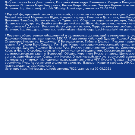
Добровольская Анна Дмитриевна, Королева Александра Евгеньевна, Смирнов Владими
Петрович, Полякова Мара Федоровна, Резник Генри Маркович, Захаров Герман Конста
Источник:
http://unro.minjust.ru/NKOForeignAgent.aspx
данные на
28.08.2021
* Единый федеральный список организаций, в том числе иностранных и международны
Высший военный Маджлисуль Шура, Конгресс народов Ичкерии и Дагестана, Аль-Каида, 
Движение Талибан, Исламская партия Туркестана, Общество социальных реформ, Общес
Исламское государство, Джабха аль-Нусра ли-Ахль аш-Шам, Народное ополчение имен
Чистопольский Джамаат, Рохнамо ба суи давлати исломи, Террористическое сообщест
Источник:
http://nac.gov.ru/terroristicheskie-i-ekstremistskie-organizacii-i-materialy.html
данные
* Перечень общественных объединений и религиозных организаций в отношении котор
Национал-большевистская партия, ВЕК РА, Рада земли Кубанской Духовно Родовой Де
Староверов-Инглингов, Нурджулар, К Богодержавию, Таблиги Джамаат, Русское наци
славян, Ат-Такфир Валь-Хиджра, Пит Буль, Национал-социалистическая рабочая парт
Череповца, Духовно-Родовая Держава Русь, Русское национальное единство, Древнер
Кровь и Честь, О свободе совести и о религиозных объединениях, Омская организаци
религиозная организация п. Боровский, Община Коренного Русского народа Щелковског
организация «Братство», Свидетели Иеговы, О противодействии экстремистской деяте
болельщиков «Фирма», Молодежная правозащитная группа МПГ, Курсом Правды и Единен
республика Русь, Арестантское уголовное единство, Башкорт, Нация и свобода, W.H.С
прав граждан, Штабы Навального
Источник:
https://minjust.gov.ru/ru/documents/7822/
данные на
06.08.2021