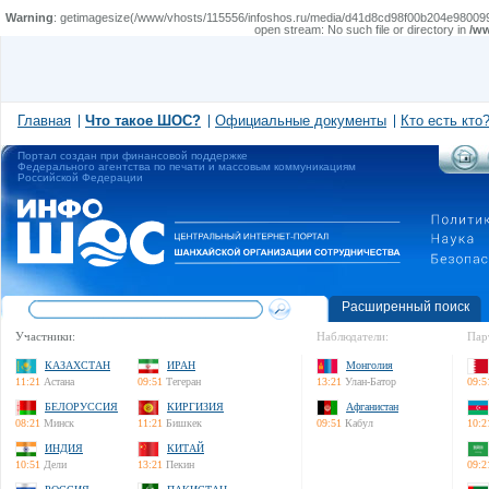
Warning
: getimagesize(/www/vhosts/115556/infoshos.ru/media/d41d8cd98f00b204e9800998ecf8427e
open stream: No such file or directory in
/ww
Главная
Что такое ШОС?
Официальные документы
Кто есть кто
Портал создан при финансовой поддержке
Федерального агентства по печати и массовым коммуникациям
Российской Федерации
Расширенный поиск
Участники:
Наблюдатели:
Пар
КАЗАХСТАН
ИРАН
Монголия
11:21
Астана
09:51
Тегеран
13:21
Улан-Батор
09:5
БЕЛОРУССИЯ
КИРГИЗИЯ
Афганистан
08:21
Минск
11:21
Бишкек
09:51
Кабул
10:2
ИНДИЯ
КИТАЙ
10:51
Дели
13:21
Пекин
09:2