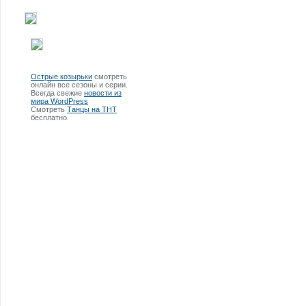
Острые козырьки
смотреть
онлайн все сезоны и серии.
Всегда свежие
новости из
мира WordPress
Смотреть
Танцы на ТНТ
бесплатно