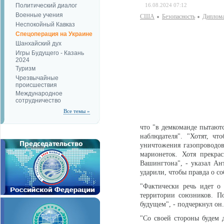
Политический диалог
16.08.2024 07:12
Военные учения
США
Безопаcность
Диплома
Неспокойный Кавказ
Спецоперация на Украине
Шанхайский дух
Игры Будущего - Казань
2024
Туризм
Чрезвычайные
происшествия
Международное
сотрудничество
Все темы »
что "в демкоманде пытаютс
наблюдателя". "Хотят, ч
уничтожения газопроводов
марионеток. Хотя прекра
Вашингтона", - указал Ан
ударили, чтобы правда о с
"Фактически речь идет о 
территории союзников. П
будущем", - подчеркнул он.
"Со своей стороны будем 