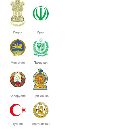
Индия
Иран
Монголия
Пакистан
Белорусия
Шри-Ланка
Турция
Афганистан