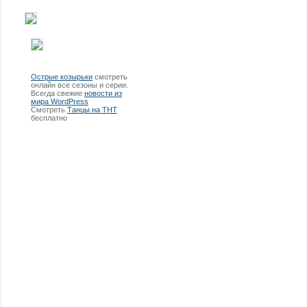
Острые козырьки
смотреть
онлайн все сезоны и серии.
Всегда свежие
новости из
мира WordPress
Смотреть
Танцы на ТНТ
бесплатно