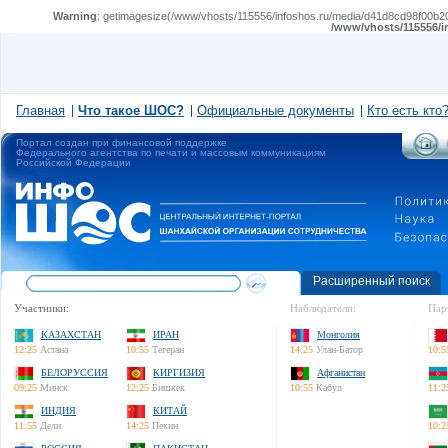
Warning
: getimagesize(/www/vhosts/115556/infoshos.ru/media/d41d8cd98f00b204
/www/vhosts/115556/i
Главная
Что такое ШОС?
Официальные документы
Кто есть кто
Портал создан при финансовой поддержке
Федерального агентства по печати и массовым коммуникациям
Российской Федерации
Расширенный поиск
Участники:
Наблюдатели:
Пар
КАЗАХСТАН
ИРАН
Монголия
12:25
Астана
10:55
Тегеран
14:25
Улан-Батор
10:5
БЕЛОРУССИЯ
КИРГИЗИЯ
Афганистан
09:25
Минск
12:25
Бишкек
10:55
Кабул
11:2
ИНДИЯ
КИТАЙ
11:55
Дели
14:25
Пекин
10:2