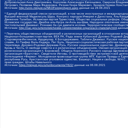
Добровольская Анна Дмитриевна, Королева Александра Евгеньевна, Смирнов Владими
Петрович, Полякова Мара Федоровна, Резник Генри Маркович, Захаров Герман Конста
Источник:
http://unro.minjust.ru/NKOForeignAgent.aspx
данные на
28.08.2021
* Единый федеральный список организаций, в том числе иностранных и международны
Высший военный Маджлисуль Шура, Конгресс народов Ичкерии и Дагестана, Аль-Каида, 
Движение Талибан, Исламская партия Туркестана, Общество социальных реформ, Общес
Исламское государство, Джабха аль-Нусра ли-Ахль аш-Шам, Народное ополчение имен
Чистопольский Джамаат, Рохнамо ба суи давлати исломи, Террористическое сообщест
Источник:
http://nac.gov.ru/terroristicheskie-i-ekstremistskie-organizacii-i-materialy.html
данные
* Перечень общественных объединений и религиозных организаций в отношении котор
Национал-большевистская партия, ВЕК РА, Рада земли Кубанской Духовно Родовой Де
Староверов-Инглингов, Нурджулар, К Богодержавию, Таблиги Джамаат, Русское наци
славян, Ат-Такфир Валь-Хиджра, Пит Буль, Национал-социалистическая рабочая парт
Череповца, Духовно-Родовая Держава Русь, Русское национальное единство, Древнер
Кровь и Честь, О свободе совести и о религиозных объединениях, Омская организаци
религиозная организация п. Боровский, Община Коренного Русского народа Щелковског
организация «Братство», Свидетели Иеговы, О противодействии экстремистской деяте
болельщиков «Фирма», Молодежная правозащитная группа МПГ, Курсом Правды и Единен
республика Русь, Арестантское уголовное единство, Башкорт, Нация и свобода, W.H.С
прав граждан, Штабы Навального
Источник:
https://minjust.gov.ru/ru/documents/7822/
данные на
06.08.2021