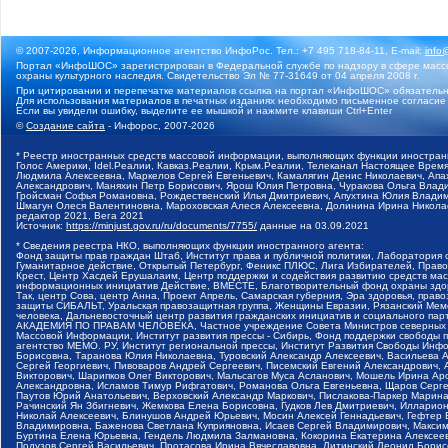
© 2007-2026, Информационное агентство ИнфоРос. Тел.: +7 495 718-84-11, E-mail:
info
Портал «ИнфоШОС» зарегистрирован в Федеральной службе по надзору в сфере массо
охраны культурного наследия. Свидетельство Эл № 77-31649 от 04 апреля 2008 г.
При цитировании и перепечатке материалов ссылка на портал «ИнфоШОС» обязательн
Для использования материалов в печатных изданиях необходимо письменное согласие
Если вы увидели ошибку, выделите ее мышкой и нажмите клавиши Ctrl+Enter
©
Создание сайта
- Инфорос, 2007-2026
* Реестр иностранных средств массовой информации, выполняющих функции иностранн
Голос Америки, Idel.Реалии, Кавказ.Реалии, Крым.Реалии, Телеканал Настоящее Время
Людмила Алексеевна, Маркелов Сергей Евгеньевич, Камалягин Денис Николаевич, Апах
Александрович, Маняхин Петр Борисович, Ярош Юлия Петровна, Чуракова Ольга Влади
Гройсман Софья Романовна, Рождественский Илья Дмитриевич, Апухтина Юлия Владимир
Шмагун Олеся Валентиновна, Мароховская Алеся Алексеевна, Долинина Ирина Никола
редактор 2021, Вега 2021
Источник:
https://minjust.gov.ru/ru/documents/7755/
данные на
03.09.2021
* Сведения реестра НКО, выполняющих функции иностранного агента:
Фонд защиты прав граждан Штаб, Институт права и публичной политики, Лаборатория
Гуманитарное действие, Открытый Петербург, Феникс ПЛЮС, Лига Избирателей, Правов
Крест, Центр Хасдей Ерушалаим, Центр поддержки и содействия развитию средств мас
информационных инициатив Действие, ВМЕСТЕ, Благотворительный фонд охраны здоров
Так, центр Сова, центр Анна, Проект Апрель, Самарская губерния, Эра здоровья, пр
защиты СИБАЛЬТ, Уральская правозащитная группа, Женщины Евразии, Рязанский Мемо
человека, Дальневосточный центр развития гражданских инициатив и социального пар
АКАДЕМИЯ ПО ПРАВАМ ЧЕЛОВЕКА, Частное учреждение Совета Министров северных стр
Массовой Информации, Институт развития прессы - Сибирь, Фонд поддержки свободы 
агентство МЕМО. РУ, Институт региональной прессы, Институт Развития Свободы Инф
Борисовна, Таранова Юлия Николаевна, Туровский Александр Алексеевич, Васильева 
Сергей Георгиевич, Пивоваров Андрей Сергеевич, Писемский Евгений Александрович,
Викторович, Шарипков Олег Викторович, Мальсагов Муса Асланович, Мошель Ирина Ар
Александровна, Исламов Тимур Рифгатович, Романова Ольга Евгеньевна, Щаров Серг
Паутов Юрий Анатольевич, Верховский Александр Маркович, Пислакова-Паркер Марина
Рачинский Ян Збигневич, Жемкова Елена Борисовна, Гудков Лев Дмитриевич, Иллари
Николай Алексеевич, Блинушов Андрей Юрьевич, Мосин Алексей Геннадьевич, Гефтер
Владимировна, Баженова Светлана Куприяновна, Исаев Сергей Владимирович, Максим
Буртина Елена Юрьевна, Гендель Людмила Залмановна, Кокорина Екатерина Алексеев
Подузов Сергей Васильевич, Протасова Ирина Вячеславовна, Литинский Леонид Борис