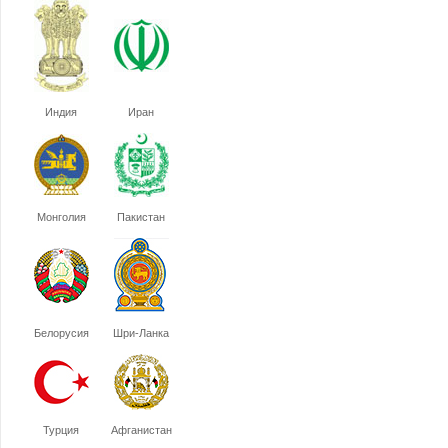
Индия
Иран
Монголия
Пакистан
Белорусия
Шри-Ланка
Турция
Афганистан