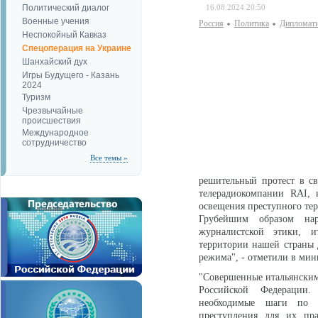
Политический диалог
16.08.2024 20:50
Военные учения
Россия
Политика
Дипломати
Неспокойный Кавказ
Спецоперация на Украине
Шанхайский дух
Игры Будущего - Казань
2024
Туризм
Чрезвычайные
происшествия
Международное
сотрудничество
Все темы »
решительный протест в св
телерадиокомпании RAI, 
освещения преступного тер
Грубейшим образом нар
журналистской этики, и
территории нашей страны 
режима", - отметили в мин
"Совершенные итальянским
Российской Федерации.
необходимые шаги по у
преступления для их пр