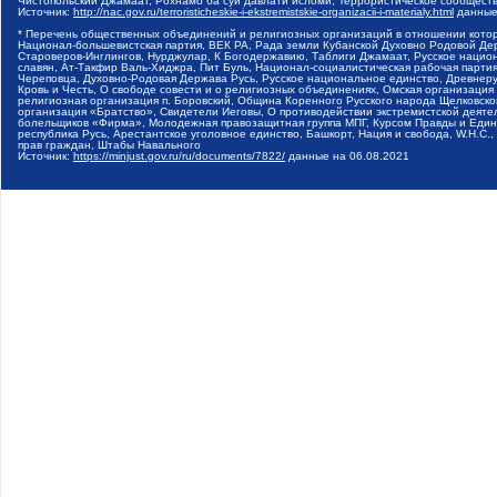
Чистопольский Джамаат, Рохнамо ба суи давлати исломи, Террористическое сообщест
Источник:
http://nac.gov.ru/terroristicheskie-i-ekstremistskie-organizacii-i-materialy.html
данные
* Перечень общественных объединений и религиозных организаций в отношении котор
Национал-большевистская партия, ВЕК РА, Рада земли Кубанской Духовно Родовой Де
Староверов-Инглингов, Нурджулар, К Богодержавию, Таблиги Джамаат, Русское наци
славян, Ат-Такфир Валь-Хиджра, Пит Буль, Национал-социалистическая рабочая парт
Череповца, Духовно-Родовая Держава Русь, Русское национальное единство, Древнер
Кровь и Честь, О свободе совести и о религиозных объединениях, Омская организаци
религиозная организация п. Боровский, Община Коренного Русского народа Щелковског
организация «Братство», Свидетели Иеговы, О противодействии экстремистской деяте
болельщиков «Фирма», Молодежная правозащитная группа МПГ, Курсом Правды и Единен
республика Русь, Арестантское уголовное единство, Башкорт, Нация и свобода, W.H.С
прав граждан, Штабы Навального
Источник:
https://minjust.gov.ru/ru/documents/7822/
данные на
06.08.2021