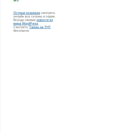
Острые козырьки
смотреть
онлайн все сезоны и серии.
Всегда свежие
новости из
мира WordPress
Смотреть
Танцы на ТНТ
бесплатно