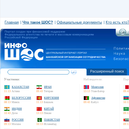
Главная
Что такое ШОС?
Официальные документы
Кто есть кто
Портал создан при финансовой поддержке
Федерального агентства по печати и массовым коммуникациям
Российской Федерации
Расширенный поиск
Участники:
Наблюдатели:
Пар
КАЗАХСТАН
ИРАН
Монголия
11:13
Астана
09:43
Тегеран
13:13
Улан-Батор
09:4
БЕЛОРУССИЯ
КИРГИЗИЯ
Афганистан
08:13
Минск
11:13
Бишкек
09:43
Кабул
10:1
ИНДИЯ
КИТАЙ
10:43
Дели
13:13
Пекин
09:1
РОССИЯ
ПАКИСТАН
09:13
Москва
10:13
Исламабад
09:1