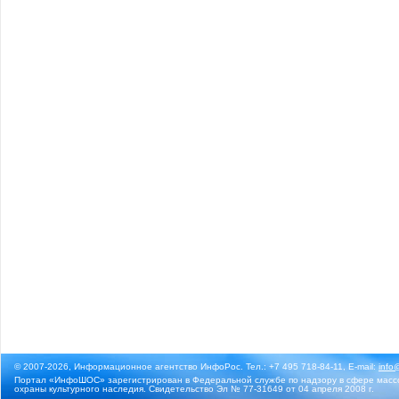
© 2007-2026, Информационное агентство ИнфоРос. Тел.: +7 495 718-84-11, E-mail:
info
Портал «ИнфоШОС» зарегистрирован в Федеральной службе по надзору в сфере массо
охраны культурного наследия. Свидетельство Эл № 77-31649 от 04 апреля 2008 г.