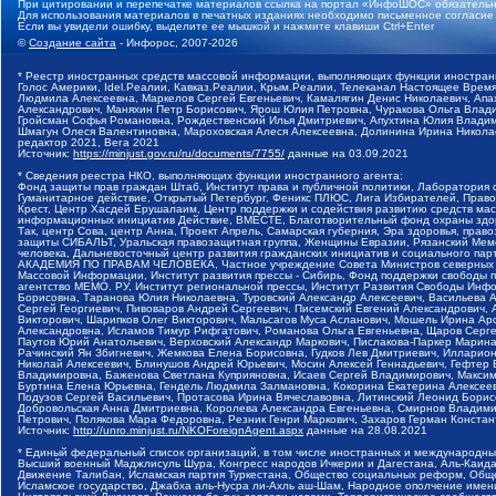
При цитировании и перепечатке материалов ссылка на портал «ИнфоШОС» обязательн
Для использования материалов в печатных изданиях необходимо письменное согласие
Если вы увидели ошибку, выделите ее мышкой и нажмите клавиши Ctrl+Enter
©
Создание сайта
- Инфорос, 2007-2026
* Реестр иностранных средств массовой информации, выполняющих функции иностранн
Голос Америки, Idel.Реалии, Кавказ.Реалии, Крым.Реалии, Телеканал Настоящее Время
Людмила Алексеевна, Маркелов Сергей Евгеньевич, Камалягин Денис Николаевич, Апах
Александрович, Маняхин Петр Борисович, Ярош Юлия Петровна, Чуракова Ольга Влади
Гройсман Софья Романовна, Рождественский Илья Дмитриевич, Апухтина Юлия Владимир
Шмагун Олеся Валентиновна, Мароховская Алеся Алексеевна, Долинина Ирина Никола
редактор 2021, Вега 2021
Источник:
https://minjust.gov.ru/ru/documents/7755/
данные на
03.09.2021
* Сведения реестра НКО, выполняющих функции иностранного агента:
Фонд защиты прав граждан Штаб, Институт права и публичной политики, Лаборатория
Гуманитарное действие, Открытый Петербург, Феникс ПЛЮС, Лига Избирателей, Правов
Крест, Центр Хасдей Ерушалаим, Центр поддержки и содействия развитию средств мас
информационных инициатив Действие, ВМЕСТЕ, Благотворительный фонд охраны здоров
Так, центр Сова, центр Анна, Проект Апрель, Самарская губерния, Эра здоровья, пр
защиты СИБАЛЬТ, Уральская правозащитная группа, Женщины Евразии, Рязанский Мемо
человека, Дальневосточный центр развития гражданских инициатив и социального пар
АКАДЕМИЯ ПО ПРАВАМ ЧЕЛОВЕКА, Частное учреждение Совета Министров северных стр
Массовой Информации, Институт развития прессы - Сибирь, Фонд поддержки свободы 
агентство МЕМО. РУ, Институт региональной прессы, Институт Развития Свободы Инф
Борисовна, Таранова Юлия Николаевна, Туровский Александр Алексеевич, Васильева 
Сергей Георгиевич, Пивоваров Андрей Сергеевич, Писемский Евгений Александрович,
Викторович, Шарипков Олег Викторович, Мальсагов Муса Асланович, Мошель Ирина Ар
Александровна, Исламов Тимур Рифгатович, Романова Ольга Евгеньевна, Щаров Серг
Паутов Юрий Анатольевич, Верховский Александр Маркович, Пислакова-Паркер Марина
Рачинский Ян Збигневич, Жемкова Елена Борисовна, Гудков Лев Дмитриевич, Иллари
Николай Алексеевич, Блинушов Андрей Юрьевич, Мосин Алексей Геннадьевич, Гефтер
Владимировна, Баженова Светлана Куприяновна, Исаев Сергей Владимирович, Максим
Буртина Елена Юрьевна, Гендель Людмила Залмановна, Кокорина Екатерина Алексеев
Подузов Сергей Васильевич, Протасова Ирина Вячеславовна, Литинский Леонид Борис
Добровольская Анна Дмитриевна, Королева Александра Евгеньевна, Смирнов Владими
Петрович, Полякова Мара Федоровна, Резник Генри Маркович, Захаров Герман Конста
Источник:
http://unro.minjust.ru/NKOForeignAgent.aspx
данные на
28.08.2021
* Единый федеральный список организаций, в том числе иностранных и международны
Высший военный Маджлисуль Шура, Конгресс народов Ичкерии и Дагестана, Аль-Каида, 
Движение Талибан, Исламская партия Туркестана, Общество социальных реформ, Общес
Исламское государство, Джабха аль-Нусра ли-Ахль аш-Шам, Народное ополчение имен