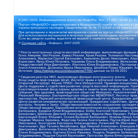
© 2007-2026, Информационное агентство ИнфоРос. Тел.: +7 495 718-84-11, E-
Портал «ИнфоШОС» зарегистрирован в Федеральной службе по надзору в сфе
охраны культурного наследия. Свидетельство Эл № 77-31649 от 04 апреля 200
При цитировании и перепечатке материалов ссылка на портал «ИнфоШОС» об
Для использования материалов в печатных изданиях необходимо письменное 
Если вы увидели ошибку, выделите ее мышкой и нажмите клавиши Ctrl+Enter
©
Создание сайта
- Инфорос, 2007-2026
* Реестр иностранных средств массовой информации, выполняющих функции 
Голос Америки, Idel.Реалии, Кавказ.Реалии, Крым.Реалии, Телеканал Настоя
Алексеевна, Маркелов Сергей Евгеньевич, Камалягин Денис Николаевич, Апах
Борисович, Ярош Юлия Петровна, Чуракова Ольга Владимировна, Железнова М
Рождественский Илья Дмитриевич, Апухтина Юлия Владимировна, Постернак Ал
Алеся Алексеевна, Долинина Ирина Николаевна, Шлейнов Роман Юрьевич, Ани
Источник:
https://minjust.gov.ru/ru/documents/7755/
данные на
03.09.2021
* Сведения реестра НКО, выполняющих функции иностранного агента:
Фонд защиты прав граждан Штаб, Институт права и публичной политики, Лаб
Открытый Петербург, Феникс ПЛЮС, Лига Избирателей, Правовая инициатива, 
Центр поддержки и содействия развитию средств массовой информации, Горя
Благотворительный фонд охраны здоровья и защиты прав граждан, Благотвори
губерния, Эра здоровья, правозащитное общество Мемориал, Аналитический 
Рязанский Мемориал, Екатеринбургское общество МЕМОРИАЛ, Институт прав ч
партнерства, Пермский региональный правозащитный центр, Гражданское де
Центр развития некоммерческих организаций, Гражданское содействие, Цент
контроль, Человек и Закон, Общественная комиссия по сохранению наследия
Общественный вердикт, Евразийская антимонопольная ассоциация, Чанышева 
Валерьевна, Бурдина Юлия Владимировна, Бойко Анатолий Николаевич, Гусев
Бекханович, Шевченко Дмитрий Александрович, Жданов Иван Юрьевич, Рубано
Каргалицкий Борис Юльевич, Созаев Валерий Валерьевич, Исакова Ирина Ал
Людевиг Марина Зариевна, Федотова Галина Анатольевна, Паутов Юрий Анато
Николаевна, Золотарева Екатерина Александровна, Рачинский Ян Збигневич
Анатольевич, Щур Татьяна Михайловна, Щур Николай Алексеевич, Блинушов 
Дмитриевна, Вититинова Елена Владимировна, Баженова Светлана Куприяновн
Елена Владимировна, Буртина Елена Юрьевна, Гендель Людмила Залмановна,
Владимировна, Подузов Сергей Васильевич, Протасова Ирина Вячеславовна, 