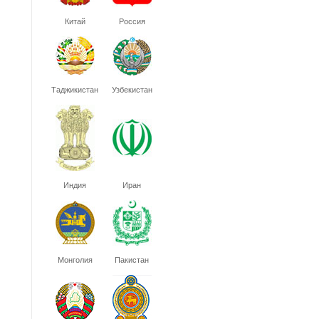
Китай
Россия
Таджикистан
Узбекистан
Индия
Иран
Монголия
Пакистан