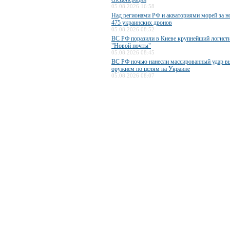
05.08.2026 16:58
Над регионами РФ и акваториями морей за н
475 украинских дронов
05.08.2026 08:52
ВС РФ поразили в Киеве крупнейший логисти
"Новой почты"
05.08.2026 08:45
ВС РФ ночью нанесли массированный удар 
оружием по целям на Украине
05.08.2026 08:07