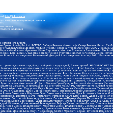
mail:
info@infoshos.ru
ре массовых коммуникаций, связи и
8 г.
язательна.
согласие редакции
иностранного агента:
щее Время, Azatliq Radiosi, PCE/PC, Сибирь.Реалии, Фактограф, Север.Реалии, Радио Св
ончич Дарья Александровна, Medusa Project, Первое антикоррупционное СМИ, VTimes.io, 
ария Михайловна, Лукьянова Юлия Сергеевна, Маетная Елизавета Витальевна, The Insid
ексей Евгеньевич, Общество с ограниченной ответственностью Телеканал Дождь, Петров 
н Роман Александрович, Великовский Дмитрий Александрович, Альтаир 2021, Ромашки мо
оратория социальных наук, Фонд по борьбе с коррупцией, Альянс врачей, НАСИЛИЮ.НЕТ, 
Гражданская инициатива против экологической преступности, Фонд борьбы с коррупцией,
чая Линия, В защиту прав заключенных, Институт глобализации и социальных движений,
тельный фонд помощи осужденным и их семьям, Фонд Тольятти, Новое время, Серебряная т
Центр Юрия Левады, Издательство Парк Гагарина, Фонд имени Андрея Рылькова, Сфера, 
еловека, Фонд защиты гласности, Российский исследовательский центр по правам челове
йствие, Центр независимых социологических исследований, Сутяжник, АКАДЕМИЯ ПО ПР
р Трансперенси Интернешнл-Р, Центр Защиты Прав Средств Массовой Информации, Институ
 академика Сахарова, Информационное агентство МЕМО. РУ, Институт региональной пресс
Лилия Айратовна, Сидорович Ольга Борисовна, Таранова Юлия Николаевна, Туровский Ал
а Ольга Андреевна, Дугин Сергей Георгиевич, Пивоваров Андрей Сергеевич, Писемский Е
в Роман Викторович, Шарипков Олег Викторович, Мальсагов Муса Асланович, Мошель Ири
ександровна, Исламов Тимур Рифгатович, Романова Ольга Евгеньевна, Щаров Сергей Але
льевич, Верховский Александр Маркович, Пислакова-Паркер Марина Петровна, Кочеткова
, Жемкова Елена Борисовна, Гудков Лев Дмитриевич, Илларионова Юлия Юрьевна, Саранг
Андрей Юрьевич, Мосин Алексей Геннадьевич, Гефтер Валентин Михайлович, Симонов Але
а, Исаев Сергей Владимирович, Максимов Сергей Владимирович, Беляев Сергей Иванович
 Кокорина Екатерина Алексеевна, Шуманов Илья Вячеславович, Арапова Галина Юрьевна
Литинский Леонид Борисович, Лукашевский Сергей Маркович, Бахмин Вячеслав Иванович,