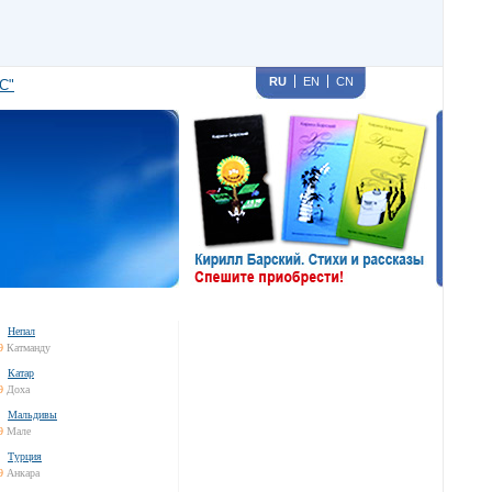
RU
EN
CN
С"
Непал
9
Катманду
Катар
9
Доха
Мальдивы
9
Мале
Турция
9
Анкара