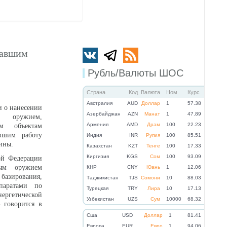
вавшим
Рубль/Валюты ШОС
Страна
Код
Валюта
Ном.
Курс
Австралия
AUD
Доллар
1
57.38
 о нанесении
Азербайджан
AZN
Манат
1
47.89
м оружием,
Армения
AMD
Драм
100
22.23
м объектам
авшим работу
Индия
INR
Рупия
100
85.51
ины.
Казахстан
KZT
Тенге
100
17.33
Киргизия
KGS
Сом
100
93.09
ой Федерации
ным оружием
КНР
CNY
Юань
1
12.06
базирования,
Таджикистан
TJS
Сомони
10
88.03
паратами по
Турецкая
TRY
Лира
10
17.13
гетической
Узбекистан
UZS
Сум
10000
68.32
 говорится в
Cша
USD
Доллар
1
81.41
Eвропа
EUR
Евро
1
94.06