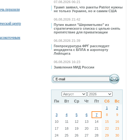
07.08.2026 06:21
Трамп заявил, что ракеты Patriot нужны
очь поразили
не только Украине, но и самим США
06.08.2026 21:42
ческий центр
Путин вывел "Шереметьево" из
стратегического списка с целью снять
препятствие для приватизации
высокоточным
06.08.2026 21:39
Генпрокуратура ФРГ расследует
инцидента с БПЛА в аэропорту
Лейпцига
06.08.2026 16:23
Заявления МИД России
Пн
Вт
Ср
Чт
Пт
Сб
Вс
1
2
3
4
5
6
7
8
9
10
11
12
13
14
15
16
17
18
19
20
21
22
23
24
25
26
27
28
29
30