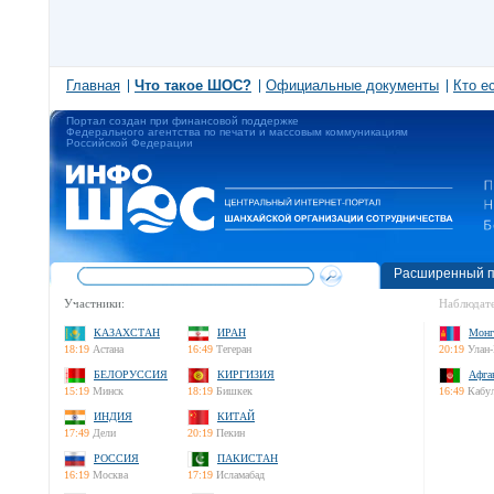
Главная
Что такое ШОС?
Официальные документы
Кто е
Портал создан при финансовой поддержке
Федерального агентства по печати и массовым коммуникациям
Российской Федерации
Расширенный п
Участники:
Наблюдате
КАЗАХСТАН
ИРАН
Монг
18:19
Астана
16:49
Тегеран
20:19
Улан-
БЕЛОРУССИЯ
КИРГИЗИЯ
Афга
15:19
Минск
18:19
Бишкек
16:49
Кабу
ИНДИЯ
КИТАЙ
17:49
Дели
20:19
Пекин
РОССИЯ
ПАКИСТАН
16:19
Москва
17:19
Исламабад