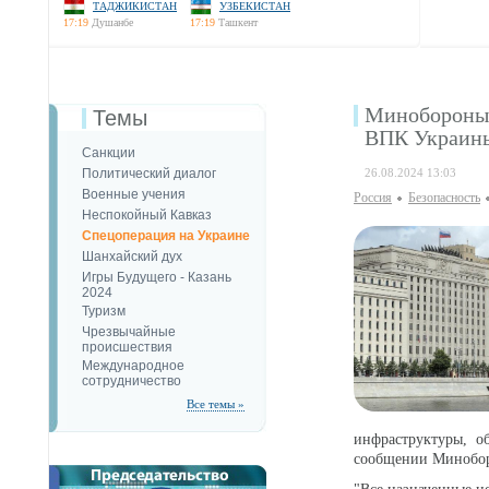
ТАДЖИКИСТАН
УЗБЕКИСТАН
17:19
Душанбе
17:19
Ташкент
Минобороны 
Темы
ВПК Украин
Санкции
Политический диалог
26.08.2024 13:03
Военные учения
Россия
Безопаcность
Неспокойный Кавказ
Спецоперация на Украине
Шанхайский дух
Игры Будущего - Казань
2024
Туризм
Чрезвычайные
происшествия
Международное
сотрудничество
Все темы »
инфраструктуры, о
сообщении Минобо