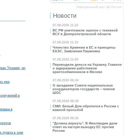
Официальный курс ЦБ России
Новости
07.08.2026 11:22
ВС РФ уничтожили эшелон с техникой
ВСУ в Днепропетровской области
07.08.2026 11:16
Членство Армении в ЕС и принципы
ЕАЭС. Заявления Пашиняна
в
07.08.2026 11:09
Переводили деньги на Украину. Главное
лько Украине, но
о задержании работников
криптообменников в Москве
07.08.2026 06:34
ях при
О заседании Совета национальных
координаторов государств – членов
ШОС
вооружений в
07.08.2026 06:28
СМИ: Белый Дом обратился к России с
арница в
важной просьбой
07.08.2026 06:25
 портов
"Должна вернуть". В Финляндии дали
ответ на наглую выходку ЕС против
России
х пункта в зоне