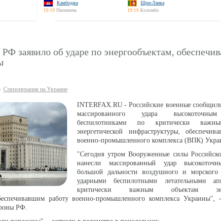
Камбоджа
Шри-Ланка
19:19
Пномпень
19:19
Коломбо
РФ заявило об ударе по энергообъектам, обеспечи
ы
Спецоперация на Украине
INTERFAX.RU - Российские военные сообщили
массированного удара высокоточны
беспилотниками по критически важны
энергетической инфраструктуры, обеспечив
военно-промышленного комплекса (ВПК) Укра
"Сегодня утром Вооруженные силы Российск
нанесли массированный удар высокоточ
большой дальности воздушного и морского 
ударными беспилотными летательными ап
критически важным объектам энер
беспечивавшим работу военно-промышленного комплекса Украины", -
роны РФ.