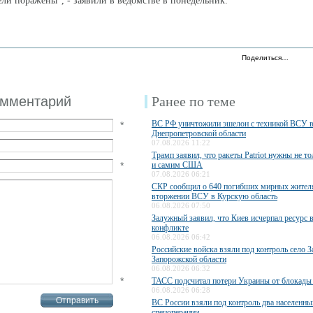
ли поражены", - заявили в ведомстве в понедельник.
Поделиться…
омментарий
Ранее по теме
ВС РФ уничтожили эшелон с техникой ВСУ 
*
Днепропетровской области
07.08.2026 11:22
Трамп заявил, что ракеты Patriot нужны не то
*
и самим США
07.08.2026 06:21
СКР сообщил о 640 погибших мирных жител
вторжении ВСУ в Курскую область
06.08.2026 07:50
Залужный заявил, что Киев исчерпал ресурс 
конфликте
06.08.2026 06:42
Российские войска взяли под контроль село З
Запорожской области
06.08.2026 06:32
*
ТАСС подсчитал потери Украины от блокады
06.08.2026 06:28
ВС России взяли под контроль два населенны
спецоперации