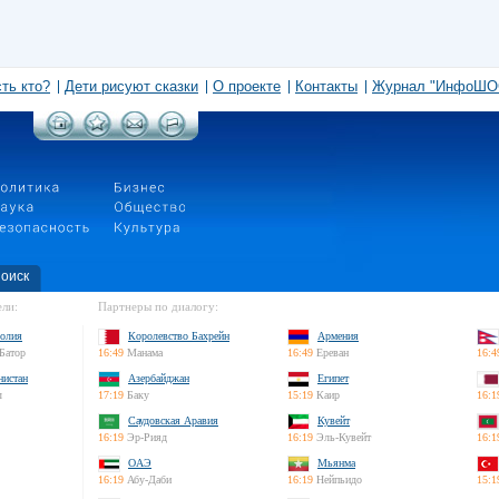
сть кто?
Дети рисуют сказки
О проекте
Контакты
Журнал "ИнфоШО
оиск
ли:
Партнеры по диалогу:
олия
Королевство Бахрейн
Армения
Батор
16:49
Манама
16:49
Ереван
16:4
нистан
Азербайджан
Египет
л
17:19
Баку
15:19
Каир
16:1
Саудовская Аравия
Кувейт
16:19
Эр-Рияд
16:19
Эль-Кувейт
16:1
ОАЭ
Мьянма
16:19
Абу-Даби
16:19
Нейпьидо
15:1