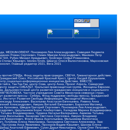
обода, MEDIUM-ORIENT, Пономарев Лев Александрович, Савицкая Людмила
Баданин Роман Сергеевич, Гликин Максим Александрович, Маняхин Петр
er SIA, Рубин Михаил Аркадьевич, Гройсман Софья Романовна,
Степан Юрьевич, Istories fonds, Шмагун Олеся Валентиновна, Мароховская
нолит, Главный редактор 2021, Вега 2021
Мы против СПИДа, Фонд защиты прав граждан, СВЕЧА, Гуманитарное действие,
 Гражданский Союз, Российский Красный Крест, Центр Хасдей Ерушалаим,
 Центр социально-информационных инициатив Действие, ВМЕСТЕ,
айга, Так-Так-Так, центр Сова, центр Анна, Проект Апрель, Самарская
Центр защиты СИБАЛЬТ, Уральская правозащитная группа, Женщины Евразии,
ка, Дальневосточный центр развития гражданских инициатив и социального
АВАМ ЧЕЛОВЕКА, Частное учреждение Совета Министров северных стран,
т развития прессы - Сибирь, Фонд поддержки свободы прессы, Гражданский
ы, Институт Развития Свободы Информации, Экозащита!-Женсовет,
ександр Алексеевич, Васильева Анастасия Евгеньевна, Ривина Анна
вгений Александрович, Аверин Виталий Евгеньевич, Барахоев Магомед
на Ароновна, Шведов Григорий Сергеевич, Пономарев Лев Александрович,
ксадрович, Цирульников Борис Альбертович, Халидова Марина Владимировна,
 Татьяна Владимировна, Чуркина Наталья Валерьевна, Акимова Татьяна
 Анна Васильевна, Захарова Светлана Сергеевна, Аверин Владимир
ксей Кириллович, Флиге Ирина Анатольевна, Мельникова Валентина
, Голубева Елена Николаевна, Ганнушкина Светлана Алексеевна, Закс
, Пастухова Анна Яковлевна, Прохоров Вадим Юрьевич, Шахова Елена
 Шабад Анатолий Ефимович, Сухих Дарья Николаевна, Орлов Олег Петрович,