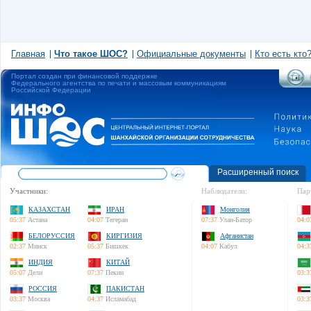
Главная
Что такое ШОС?
Официальные документы
Кто есть кто
Портал создан при финансовой поддержке
Федерального агентства по печати и массовым коммуникациям
Российской Федерации
Расширенный поиск
Участники:
Наблюдатели:
Пар
КАЗАХСТАН
ИРАН
Монголия
05:37
Астана
04:07
Тегеран
07:37
Улан-Батор
04:0
БЕЛОРУССИЯ
КИРГИЗИЯ
Афганистан
02:37
Минск
05:37
Бишкек
04:07
Кабул
04:3
ИНДИЯ
КИТАЙ
05:07
Дели
07:37
Пекин
03:3
РОССИЯ
ПАКИСТАН
03:37
Москва
04:37
Исламабад
03:3