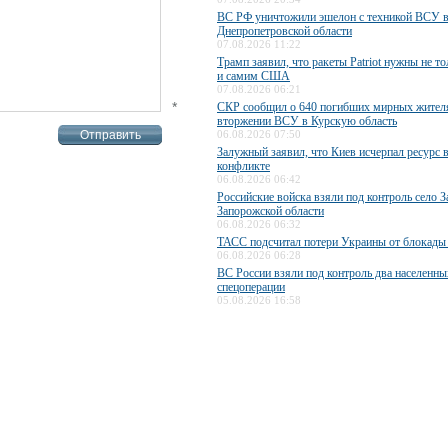
ВС РФ уничтожили эшелон с техникой ВСУ 
Днепропетровской области
07.08.2026 11:22
Трамп заявил, что ракеты Patriot нужны не то
и самим США
07.08.2026 06:21
*
СКР сообщил о 640 погибших мирных жител
вторжении ВСУ в Курскую область
06.08.2026 07:50
Залужный заявил, что Киев исчерпал ресурс 
конфликте
06.08.2026 06:42
Российские войска взяли под контроль село З
Запорожской области
06.08.2026 06:32
ТАСС подсчитал потери Украины от блокады
06.08.2026 06:28
ВС России взяли под контроль два населенны
спецоперации
05.08.2026 16:58