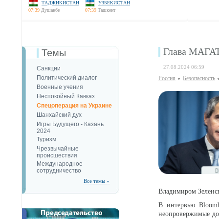
ТАДЖИКИСТАН
УЗБЕКИСТАН
07:39
Душанбе
07:39
Ташкент
Глава МАГАТ
Темы
27.08.2024 06:59
Санкции
Политический диалог
Россия
Безопаcность
Военные учения
Неспокойный Кавказ
Спецоперация на Украине
Шанхайский дух
Игры Будущего - Казань
2024
Туризм
Чрезвычайные
происшествия
Международное
сотрудничество
Все темы »
Владимиром Зеленс
В интервью Bloomb
неопровержимые док