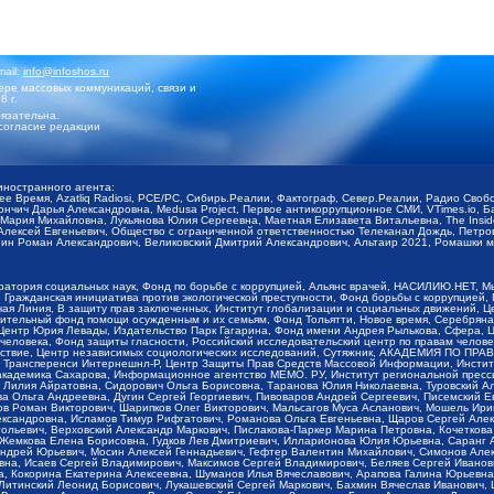
mail:
info@infoshos.ru
ре массовых коммуникаций, связи и
8 г.
язательна.
согласие редакции
иностранного агента:
щее Время, Azatliq Radiosi, PCE/PC, Сибирь.Реалии, Фактограф, Север.Реалии, Радио Св
ончич Дарья Александровна, Medusa Project, Первое антикоррупционное СМИ, VTimes.io, 
ария Михайловна, Лукьянова Юлия Сергеевна, Маетная Елизавета Витальевна, The Insid
ексей Евгеньевич, Общество с ограниченной ответственностью Телеканал Дождь, Петров 
н Роман Александрович, Великовский Дмитрий Александрович, Альтаир 2021, Ромашки мо
оратория социальных наук, Фонд по борьбе с коррупцией, Альянс врачей, НАСИЛИЮ.НЕТ, 
Гражданская инициатива против экологической преступности, Фонд борьбы с коррупцией,
чая Линия, В защиту прав заключенных, Институт глобализации и социальных движений,
тельный фонд помощи осужденным и их семьям, Фонд Тольятти, Новое время, Серебряная т
Центр Юрия Левады, Издательство Парк Гагарина, Фонд имени Андрея Рылькова, Сфера, 
еловека, Фонд защиты гласности, Российский исследовательский центр по правам челове
йствие, Центр независимых социологических исследований, Сутяжник, АКАДЕМИЯ ПО ПР
р Трансперенси Интернешнл-Р, Центр Защиты Прав Средств Массовой Информации, Институ
 академика Сахарова, Информационное агентство МЕМО. РУ, Институт региональной пресс
Лилия Айратовна, Сидорович Ольга Борисовна, Таранова Юлия Николаевна, Туровский Ал
а Ольга Андреевна, Дугин Сергей Георгиевич, Пивоваров Андрей Сергеевич, Писемский Е
в Роман Викторович, Шарипков Олег Викторович, Мальсагов Муса Асланович, Мошель Ири
ександровна, Исламов Тимур Рифгатович, Романова Ольга Евгеньевна, Щаров Сергей Але
льевич, Верховский Александр Маркович, Пислакова-Паркер Марина Петровна, Кочеткова
, Жемкова Елена Борисовна, Гудков Лев Дмитриевич, Илларионова Юлия Юрьевна, Саранг
Андрей Юрьевич, Мосин Алексей Геннадьевич, Гефтер Валентин Михайлович, Симонов Але
а, Исаев Сергей Владимирович, Максимов Сергей Владимирович, Беляев Сергей Иванович
 Кокорина Екатерина Алексеевна, Шуманов Илья Вячеславович, Арапова Галина Юрьевна
Литинский Леонид Борисович, Лукашевский Сергей Маркович, Бахмин Вячеслав Иванович,