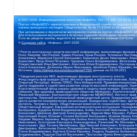
© 2007-2026, Информационное агентство ИнфоРос. Тел.: +7 495 718-84-11, E-
Портал «ИнфоШОС» зарегистрирован в Федеральной службе по надзору в сфе
охраны культурного наследия. Свидетельство Эл № 77-31649 от 04 апреля 200
При цитировании и перепечатке материалов ссылка на портал «ИнфоШОС» об
Для использования материалов в печатных изданиях необходимо письменное 
Если вы увидели ошибку, выделите ее мышкой и нажмите клавиши Ctrl+Enter
©
Создание сайта
- Инфорос, 2007-2026
* Реестр иностранных средств массовой информации, выполняющих функции 
Голос Америки, Idel.Реалии, Кавказ.Реалии, Крым.Реалии, Телеканал Настоя
Алексеевна, Маркелов Сергей Евгеньевич, Камалягин Денис Николаевич, Апах
Борисович, Ярош Юлия Петровна, Чуракова Ольга Владимировна, Железнова М
Рождественский Илья Дмитриевич, Апухтина Юлия Владимировна, Постернак Ал
Алеся Алексеевна, Долинина Ирина Николаевна, Шлейнов Роман Юрьевич, Ани
Источник:
https://minjust.gov.ru/ru/documents/7755/
данные на
03.09.2021
* Сведения реестра НКО, выполняющих функции иностранного агента:
Фонд защиты прав граждан Штаб, Институт права и публичной политики, Лаб
Открытый Петербург, Феникс ПЛЮС, Лига Избирателей, Правовая инициатива, 
Центр поддержки и содействия развитию средств массовой информации, Горя
Благотворительный фонд охраны здоровья и защиты прав граждан, Благотвори
губерния, Эра здоровья, правозащитное общество Мемориал, Аналитический 
Рязанский Мемориал, Екатеринбургское общество МЕМОРИАЛ, Институт прав ч
партнерства, Пермский региональный правозащитный центр, Гражданское де
Центр развития некоммерческих организаций, Гражданское содействие, Цент
контроль, Человек и Закон, Общественная комиссия по сохранению наследия
Общественный вердикт, Евразийская антимонопольная ассоциация, Чанышева 
Валерьевна, Бурдина Юлия Владимировна, Бойко Анатолий Николаевич, Гусев
Бекханович, Шевченко Дмитрий Александрович, Жданов Иван Юрьевич, Рубано
Каргалицкий Борис Юльевич, Созаев Валерий Валерьевич, Исакова Ирина Ал
Людевиг Марина Зариевна, Федотова Галина Анатольевна, Паутов Юрий Анато
Николаевна, Золотарева Екатерина Александровна, Рачинский Ян Збигневич
Анатольевич, Щур Татьяна Михайловна, Щур Николай Алексеевич, Блинушов 
Дмитриевна, Вититинова Елена Владимировна, Баженова Светлана Куприяновн
Елена Владимировна, Буртина Елена Юрьевна, Гендель Людмила Залмановна,
Владимировна, Подузов Сергей Васильевич, Протасова Ирина Вячеславовна, 