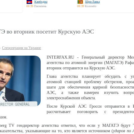
Камбоджа
Шри-Ланка
09:39
Пномпень
09:39
Коломбо
Э во вторник посетит Курскую АЭС
Спецоперация на Украине
INTERFAX.RU - Генеральный директор Меж
агентства по атомной энергии (МАГАТЭ) Рафа
вторник отправится на Курскую АЭС.
Глава агентства планирует обсудить с у
атомной станцией проблему обстрелов, проа
шаги для обеспечения ядерной безопасност
АЭС, а также намерен изучить вопро
электроснабжения объекта.
После Курской АЭС Гросси отправится в 
рассчитывает поговорить с президент
ким.
erg TV гендиректор агентства отметил, что если у МАГАТЭ будут 
азательства, указывающие на то, кто является источником (
ударов по 