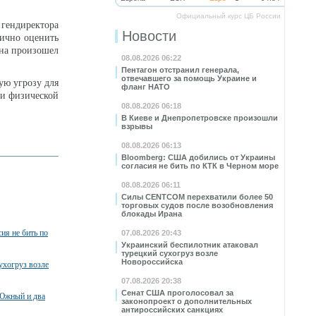
Официальный курс ЦБ России
гендиректора
Новости
ично оценить
она произошел
08.08.2026 06:22
Пентагон отстранил генерала,
отвечавшего за помощь Украине и
ую угрозу для
фланг НАТО
 и физической
08.08.2026 06:18
В Киеве и Днепропетровске произошли
взрывы
08.08.2026 06:13
Bloomberg: США добились от Украины
согласия не бить по КТК в Черном море
08.08.2026 06:11
Силы CENTCOM перехватили более 50
торговых судов после возобновления
блокады Ирана
ия не бить по
07.08.2026 20:43
Украинский беспилотник атаковал
турецкий сухогруз возле
Новороссийска
ухогруз возле
07.08.2026 20:38
Сенат США проголосовал за
 Южный и два
законопроект о дополнительных
антироссийских санкциях