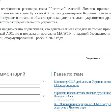
".
 телефонного разговора глава "Росатома" Алексей Лихачев призвал 
 ближайшее время Курскую АЭС и город атомщиков Курчатов, чтобы л
йствующего атомного объекта, где накануне из-за атаки украинского др
ытого распределительного устройства.
и неоднократно подчеркивал, что действия Киева создают не только прям
ской АЭС, но и подрывают постулаты МАГАТЭ по ядерной безопасности
ти, сформулированные Гросси в 2022 году.
Поделиться…
омментарий
Ранее по теме
Bloomberg: США добились от Украины соглас
*
КТК в Черном море
08.08.2026 06:13
Украинский беспилотник атаковал турецкий с
*
Новороссийска
07.08.2026 20:43
ВС РФ поразили резервуары с ГСМ в порту
сухогруза в Черном море
07.08.2026 20:34