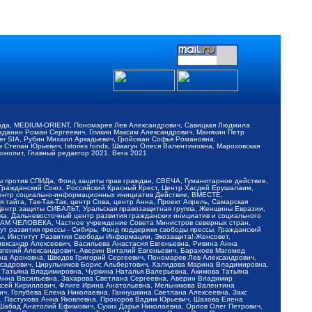
обода, MEDIUM-ORIENT, Пономарев Лев Александрович, Савицкая Людмила
Баданин Роман Сергеевич, Гликин Максим Александрович, Маняхин Петр
er SIA, Рубин Михаил Аркадьевич, Гройсман Софья Романовна,
Степан Юрьевич, Istories fonds, Шмагун Олеся Валентиновна, Мароховская
нолит, Главный редактор 2021, Вега 2021
Мы против СПИДа, Фонд защиты прав граждан, СВЕЧА, Гуманитарное действие,
 Гражданский Союз, Российский Красный Крест, Центр Хасдей Ерушалаим,
 Центр социально-информационных инициатив Действие, ВМЕСТЕ,
айга, Так-Так-Так, центр Сова, центр Анна, Проект Апрель, Самарская
Центр защиты СИБАЛЬТ, Уральская правозащитная группа, Женщины Евразии,
ка, Дальневосточный центр развития гражданских инициатив и социального
АВАМ ЧЕЛОВЕКА, Частное учреждение Совета Министров северных стран,
т развития прессы - Сибирь, Фонд поддержки свободы прессы, Гражданский
ы, Институт Развития Свободы Информации, Экозащита!-Женсовет,
ександр Алексеевич, Васильева Анастасия Евгеньевна, Ривина Анна
вгений Александрович, Аверин Виталий Евгеньевич, Барахоев Магомед
на Ароновна, Шведов Григорий Сергеевич, Пономарев Лев Александрович,
ксадрович, Цирульников Борис Альбертович, Халидова Марина Владимировна,
 Татьяна Владимировна, Чуркина Наталья Валерьевна, Акимова Татьяна
 Анна Васильевна, Захарова Светлана Сергеевна, Аверин Владимир
ксей Кириллович, Флиге Ирина Анатольевна, Мельникова Валентина
, Голубева Елена Николаевна, Ганнушкина Светлана Алексеевна, Закс
, Пастухова Анна Яковлевна, Прохоров Вадим Юрьевич, Шахова Елена
 Шабад Анатолий Ефимович, Сухих Дарья Николаевна, Орлов Олег Петрович,