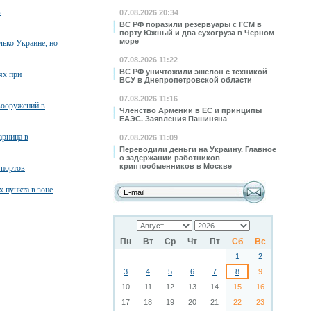
в
07.08.2026 20:34
ВС РФ поразили резервуары с ГСМ в
порту Южный и два сухогруза в Черном
море
лько Украине, но
07.08.2026 11:22
ВС РФ уничтожили эшелон с техникой
ях при
ВСУ в Днепропетровской области
07.08.2026 11:16
вооружений в
Членство Армении в ЕС и принципы
ЕАЭС. Заявления Пашиняна
арница в
07.08.2026 11:09
Переводили деньги на Украину. Главное
о задержании работников
криптообменников в Москве
 портов
х пункта в зоне
Пн
Вт
Ср
Чт
Пт
Сб
Вс
1
2
3
4
5
6
7
8
9
10
11
12
13
14
15
16
17
18
19
20
21
22
23