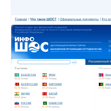
Главная
Что такое ШОС?
Официальные документы
Кто е
Портал создан при финансовой поддержке
Федерального агентства по печати и массовым коммуникациям
Российской Федерации
Расширенный п
Участники:
Наблюдате
КАЗАХСТАН
ИРАН
Монг
08:39
Астана
07:09
Тегеран
10:39
Улан-
БЕЛОРУССИЯ
КИРГИЗИЯ
Афга
05:39
Минск
08:39
Бишкек
07:09
Кабу
ИНДИЯ
КИТАЙ
08:09
Дели
10:39
Пекин
РОССИЯ
ПАКИСТАН
06:39
Москва
07:39
Исламабад