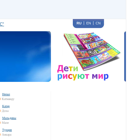
RU
EN
CN
С"
Непал
9
Катманду
Катар
9
Доха
Мальдивы
9
Мале
Турция
9
Анкара