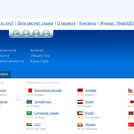
сть кто?
Дети рисуют сказки
О проекте
Контакты
Журнал "ИнфоШО
оиск
ли:
Партнеры по диалогу:
олия
Королевство Бахрейн
Армения
Батор
07:09
Манама
07:09
Ереван
07:0
нистан
Азербайджан
Египет
л
07:39
Баку
05:39
Каир
06:3
Саудовская Аравия
Кувейт
06:39
Эр-Рияд
06:39
Эль-Кувейт
06:3
ОАЭ
Мьянма
06:39
Абу-Даби
06:39
Нейпьидо
05:3