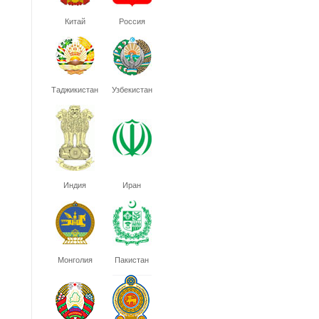
Китай
Россия
Таджикистан
Узбекистан
Индия
Иран
Монголия
Пакистан