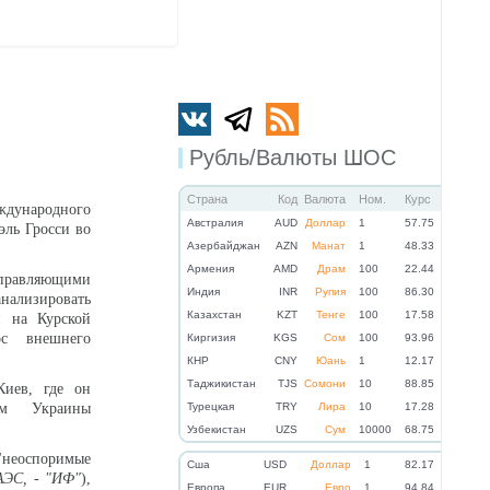
Рубль/Валюты ШОС
Страна
Код
Валюта
Ном.
Курс
дународного
Австралия
AUD
Доллар
1
57.75
эль Гросси во
Азербайджан
AZN
Манат
1
48.33
Армения
AMD
Драм
100
22.44
правляющими
Индия
INR
Рупия
100
86.30
нализировать
Казахстан
KZT
Тенге
100
17.58
и на Курской
с внешнего
Киргизия
KGS
Сом
100
93.96
КНР
CNY
Юань
1
12.17
Таджикистан
TJS
Сомони
10
88.85
Киев, где он
ом Украины
Турецкая
TRY
Лира
10
17.28
Узбекистан
UZS
Сум
10000
68.75
"неоспоримые
Cша
USD
Доллар
1
82.17
АЭС, - "ИФ"
),
Eвропа
EUR
Евро
1
94.84