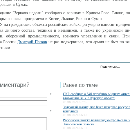
ровали в Сумах.
здание "Зеркало недели" сообщало о взрывах в Кривом Роге. Также, 
рывы ночью прогремели в Киеве, Львове, Ровно и Сумах.
СУ на гражданские объекты российские войска регулярно наносят прицел
ия личного состава, техники и наемников, а также по украинской ин
ки, оборонной промышленности, военного управления и связи. При
та России
Дмитрий Песков
не раз подчеркивал, что армия не бьет по 
ениям.
Поделиться…
омментарий
Ранее по теме
СКР сообщил о 640 погибших мирных жител
*
вторжении ВСУ в Курскую область
06.08.2026 07:50
Залужный заявил, что Киев исчерпал ресурс 
*
конфликте
06.08.2026 06:42
Российские войска взяли под контроль село З
Запорожской области
06.08.2026 06:32