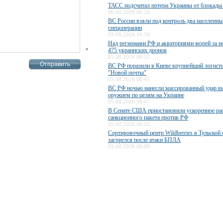
ТАСС подсчитал потери Украины от блокады
06.08.2026 06:28
ВС России взяли под контроль два населенны
спецоперации
05.08.2026 16:58
Над регионами РФ и акваториями морей за н
*
475 украинских дронов
05.08.2026 08:52
ВС РФ поразили в Киеве крупнейший логисти
"Новой почты"
05.08.2026 08:45
ВС РФ ночью нанесли массированный удар 
оружием по целям на Украине
05.08.2026 08:07
В Сенате США приостановили ускоренное ра
санкционного пакета против РФ
05.08.2026 06:16
Сортировочный центр Wildberries в Тульской 
загорелся после атаки БПЛА
05.08.2026 06:09