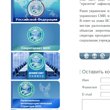
"прилетов" зафикси
Ранее украинское и
украинских СМИ, вз
В ответ на атаки В
местам расположен
объектам энергети
секретарь президен
социальным учрежд
Оставить к
Имя
Фамилия
E-mail