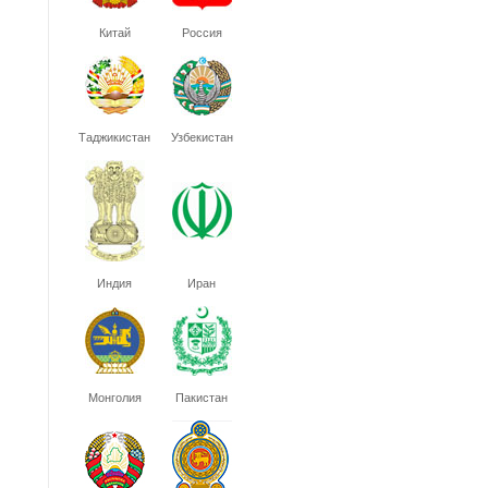
Китай
Россия
Таджикистан
Узбекистан
Индия
Иран
Монголия
Пакистан