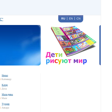
RU
EN
CN
С"
Непал
5
Катманду
Катар
5
Доха
Мальдивы
5
Мале
Турция
5
Анкара