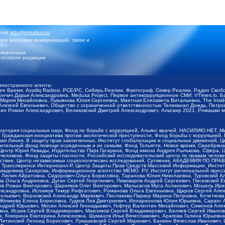
mail:
info@infoshos.ru
ре массовых коммуникаций, связи и
8 г.
язательна.
согласие редакции
иностранного агента:
щее Время, Azatliq Radiosi, PCE/PC, Сибирь.Реалии, Фактограф, Север.Реалии, Радио Св
ончич Дарья Александровна, Medusa Project, Первое антикоррупционное СМИ, VTimes.io, 
ария Михайловна, Лукьянова Юлия Сергеевна, Маетная Елизавета Витальевна, The Insid
ексей Евгеньевич, Общество с ограниченной ответственностью Телеканал Дождь, Петров 
н Роман Александрович, Великовский Дмитрий Александрович, Альтаир 2021, Ромашки мо
оратория социальных наук, Фонд по борьбе с коррупцией, Альянс врачей, НАСИЛИЮ.НЕТ, 
Гражданская инициатива против экологической преступности, Фонд борьбы с коррупцией,
чая Линия, В защиту прав заключенных, Институт глобализации и социальных движений,
тельный фонд помощи осужденным и их семьям, Фонд Тольятти, Новое время, Серебряная т
Центр Юрия Левады, Издательство Парк Гагарина, Фонд имени Андрея Рылькова, Сфера, 
еловека, Фонд защиты гласности, Российский исследовательский центр по правам челове
йствие, Центр независимых социологических исследований, Сутяжник, АКАДЕМИЯ ПО ПР
р Трансперенси Интернешнл-Р, Центр Защиты Прав Средств Массовой Информации, Институ
 академика Сахарова, Информационное агентство МЕМО. РУ, Институт региональной пресс
Лилия Айратовна, Сидорович Ольга Борисовна, Таранова Юлия Николаевна, Туровский Ал
а Ольга Андреевна, Дугин Сергей Георгиевич, Пивоваров Андрей Сергеевич, Писемский Е
в Роман Викторович, Шарипков Олег Викторович, Мальсагов Муса Асланович, Мошель Ири
ександровна, Исламов Тимур Рифгатович, Романова Ольга Евгеньевна, Щаров Сергей Але
льевич, Верховский Александр Маркович, Пислакова-Паркер Марина Петровна, Кочеткова
, Жемкова Елена Борисовна, Гудков Лев Дмитриевич, Илларионова Юлия Юрьевна, Саранг
Андрей Юрьевич, Мосин Алексей Геннадьевич, Гефтер Валентин Михайлович, Симонов Але
а, Исаев Сергей Владимирович, Максимов Сергей Владимирович, Беляев Сергей Иванович
 Кокорина Екатерина Алексеевна, Шуманов Илья Вячеславович, Арапова Галина Юрьевна
Литинский Леонид Борисович, Лукашевский Сергей Маркович, Бахмин Вячеслав Иванович,