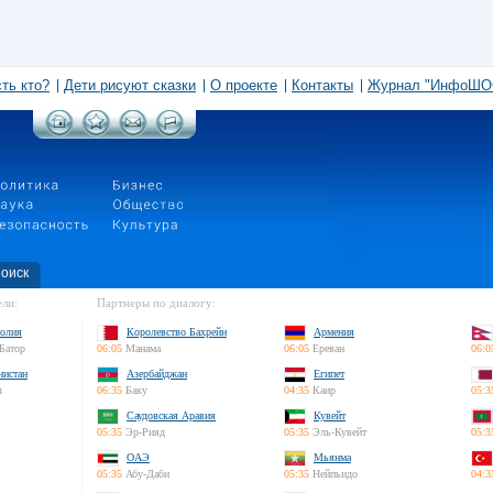
сть кто?
Дети рисуют сказки
О проекте
Контакты
Журнал "ИнфоШО
оиск
ли:
Партнеры по диалогу:
олия
Королевство Бахрейн
Армения
Батор
06:05
Манама
06:05
Ереван
06:0
нистан
Азербайджан
Египет
л
06:35
Баку
04:35
Каир
05:3
Саудовская Аравия
Кувейт
05:35
Эр-Рияд
05:35
Эль-Кувейт
05:3
ОАЭ
Мьянма
05:35
Абу-Даби
05:35
Нейпьидо
04:3