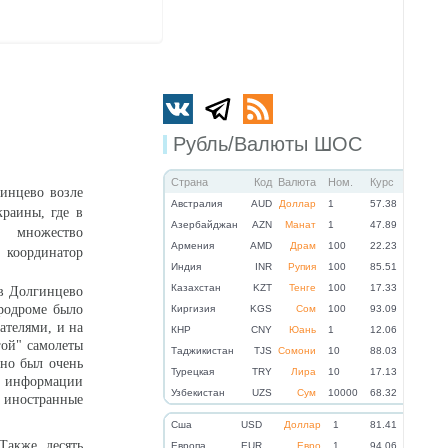
Рубль/Валюты ШОС
Страна
Код
Валюта
Ном.
Курс
инцево возле
Австралия
AUD
Доллар
1
57.38
раины, где в
Азербайджан
AZN
Манат
1
47.89
 множество
Армения
AMD
Драм
100
22.23
координатор
Индия
INR
Рупия
100
85.51
Казахстан
KZT
Тенге
100
17.33
 в Долгинцево
эродроме было
Киргизия
KGS
Сом
100
93.09
ателями, и на
КНР
CNY
Юань
1
12.06
гой" самолеты
Таджикистан
TJS
Сомони
10
88.03
 но был очень
Турецкая
TRY
Лира
10
17.13
по информации
Узбекистан
UZS
Сум
10000
68.32
 иностранные
Cша
USD
Доллар
1
81.41
Также десять
Eвропа
EUR
Евро
1
94.06