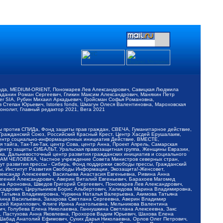
обода, MEDIUM-ORIENT, Пономарев Лев Александрович, Савицкая Людмила
Баданин Роман Сергеевич, Гликин Максим Александрович, Маняхин Петр
er SIA, Рубин Михаил Аркадьевич, Гройсман Софья Романовна,
Степан Юрьевич, Istories fonds, Шмагун Олеся Валентиновна, Мароховская
нолит, Главный редактор 2021, Вега 2021
Мы против СПИДа, Фонд защиты прав граждан, СВЕЧА, Гуманитарное действие,
 Гражданский Союз, Российский Красный Крест, Центр Хасдей Ерушалаим,
 Центр социально-информационных инициатив Действие, ВМЕСТЕ,
айга, Так-Так-Так, центр Сова, центр Анна, Проект Апрель, Самарская
Центр защиты СИБАЛЬТ, Уральская правозащитная группа, Женщины Евразии,
ка, Дальневосточный центр развития гражданских инициатив и социального
АВАМ ЧЕЛОВЕКА, Частное учреждение Совета Министров северных стран,
т развития прессы - Сибирь, Фонд поддержки свободы прессы, Гражданский
ы, Институт Развития Свободы Информации, Экозащита!-Женсовет,
ександр Алексеевич, Васильева Анастасия Евгеньевна, Ривина Анна
вгений Александрович, Аверин Виталий Евгеньевич, Барахоев Магомед
на Ароновна, Шведов Григорий Сергеевич, Пономарев Лев Александрович,
ксадрович, Цирульников Борис Альбертович, Халидова Марина Владимировна,
 Татьяна Владимировна, Чуркина Наталья Валерьевна, Акимова Татьяна
 Анна Васильевна, Захарова Светлана Сергеевна, Аверин Владимир
ксей Кириллович, Флиге Ирина Анатольевна, Мельникова Валентина
, Голубева Елена Николаевна, Ганнушкина Светлана Алексеевна, Закс
, Пастухова Анна Яковлевна, Прохоров Вадим Юрьевич, Шахова Елена
 Шабад Анатолий Ефимович, Сухих Дарья Николаевна, Орлов Олег Петрович,