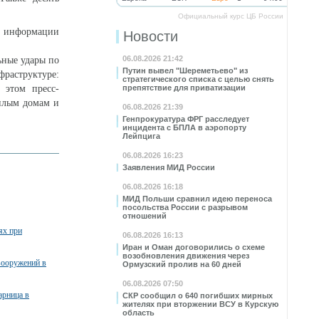
Официальный курс ЦБ России
по информации
Новости
06.08.2026 21:42
ьные удары по
Путин вывел "Шереметьево" из
фраструктуре:
стратегического списка с целью снять
 этом пресс-
препятствие для приватизации
жилым домам и
06.08.2026 21:39
Генпрокуратура ФРГ расследует
инцидента с БПЛА в аэропорту
Лейпцига
06.08.2026 16:23
Заявления МИД России
06.08.2026 16:18
МИД Польши сравнил идею переноса
посольства России с разрывом
отношений
ях при
06.08.2026 16:13
Иран и Оман договорились о схеме
возобновления движения через
вооружений в
Ормузский пролив на 60 дней
06.08.2026 07:50
арница в
СКР сообщил о 640 погибших мирных
жителях при вторжении ВСУ в Курскую
область