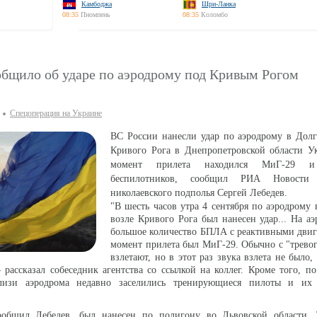
Камбоджа
Шри-Ланка
08:35
Пномпень
08:35
Коломбо
общило об ударе по аэродрому под Кривым Рогом
Спецоперация на Украине
ВС России нанесли удар по аэродрому в Долг
Кривого Рога в Днепропетровской области Ук
момент прилета находился МиГ-29 и
беспилотников, сообщил РИА Новости 
николаевского подполья Сергей Лебедев.
"В шесть часов утра 4 сентября по аэродрому
возле Кривого Рога был нанесен удар... На а
большое количество БПЛА с реактивными двиг
момент прилета был МиГ-29. Обычно с "трево
взлетают, но в этот раз звука взлета не было,
рассказал собеседник агентства со ссылкой на коллег. Кроме того, 
близи аэродрома недавно заселились тренирующиеся пилоты и их
общил Лебедев, был нанесен по полигону во Львовской области. 