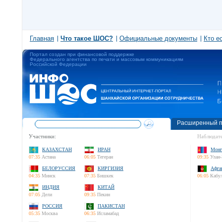
Главная
Что такое ШОС?
Официальные документы
Кто е
Портал создан при финансовой поддержке
Федерального агентства по печати и массовым коммуникациям
Российской Федерации
Расширенный п
Участники:
Наблюдате
КАЗАХСТАН
ИРАН
Монг
07:35
Астана
06:05
Тегеран
09:35
Улан-
БЕЛОРУССИЯ
КИРГИЗИЯ
Афга
04:35
Минск
07:35
Бишкек
06:05
Кабу
ИНДИЯ
КИТАЙ
07:05
Дели
09:35
Пекин
РОССИЯ
ПАКИСТАН
05:35
Москва
06:35
Исламабад