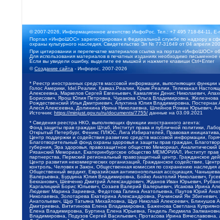
© 2007-2026, Информационное агентство ИнфоРос. Тел.: +7 495 718-84-11, E-
Портал «ИнфоШОС» зарегистрирован в Федеральной службе по надзору в сфе
охраны культурного наследия. Свидетельство Эл № 77-31649 от 04 апреля 200
При цитировании и перепечатке материалов ссылка на портал «ИнфоШОС» об
Для использования материалов в печатных изданиях необходимо письменное 
Если вы увидели ошибку, выделите ее мышкой и нажмите клавиши Ctrl+Enter
©
Создание сайта
- Инфорос, 2007-2026
* Реестр иностранных средств массовой информации, выполняющих функции 
Голос Америки, Idel.Реалии, Кавказ.Реалии, Крым.Реалии, Телеканал Настоя
Алексеевна, Маркелов Сергей Евгеньевич, Камалягин Денис Николаевич, Апах
Борисович, Ярош Юлия Петровна, Чуракова Ольга Владимировна, Железнова М
Рождественский Илья Дмитриевич, Апухтина Юлия Владимировна, Постернак Ал
Алеся Алексеевна, Долинина Ирина Николаевна, Шлейнов Роман Юрьевич, Ани
Источник:
https://minjust.gov.ru/ru/documents/7755/
данные на
03.09.2021
* Сведения реестра НКО, выполняющих функции иностранного агента:
Фонд защиты прав граждан Штаб, Институт права и публичной политики, Лаб
Открытый Петербург, Феникс ПЛЮС, Лига Избирателей, Правовая инициатива, 
Центр поддержки и содействия развитию средств массовой информации, Горя
Благотворительный фонд охраны здоровья и защиты прав граждан, Благотвори
губерния, Эра здоровья, правозащитное общество Мемориал, Аналитический 
Рязанский Мемориал, Екатеринбургское общество МЕМОРИАЛ, Институт прав ч
партнерства, Пермский региональный правозащитный центр, Гражданское де
Центр развития некоммерческих организаций, Гражданское содействие, Цент
контроль, Человек и Закон, Общественная комиссия по сохранению наследия
Общественный вердикт, Евразийская антимонопольная ассоциация, Чанышева 
Валерьевна, Бурдина Юлия Владимировна, Бойко Анатолий Николаевич, Гусев
Бекханович, Шевченко Дмитрий Александрович, Жданов Иван Юрьевич, Рубано
Каргалицкий Борис Юльевич, Созаев Валерий Валерьевич, Исакова Ирина Ал
Людевиг Марина Зариевна, Федотова Галина Анатольевна, Паутов Юрий Анато
Николаевна, Золотарева Екатерина Александровна, Рачинский Ян Збигневич
Анатольевич, Щур Татьяна Михайловна, Щур Николай Алексеевич, Блинушов 
Дмитриевна, Вититинова Елена Владимировна, Баженова Светлана Куприяновн
Елена Владимировна, Буртина Елена Юрьевна, Гендель Людмила Залмановна,
Владимировна, Подузов Сергей Васильевич, Протасова Ирина Вячеславовна, 