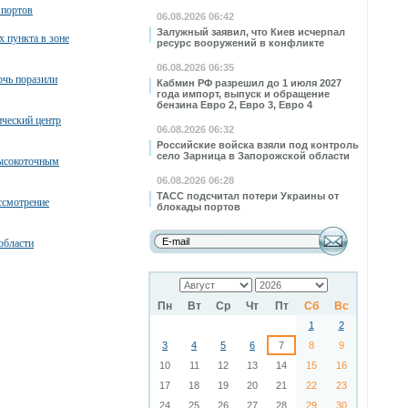
 портов
06.08.2026 06:42
Залужный заявил, что Киев исчерпал
х пункта в зоне
ресурс вооружений в конфликте
06.08.2026 06:35
очь поразили
Кабмин РФ разрешил до 1 июля 2027
года импорт, выпуск и обращение
бензина Евро 2, Евро 3, Евро 4
ческий центр
06.08.2026 06:32
Российские войска взяли под контроль
село Зарница в Запорожской области
высокоточным
06.08.2026 06:28
ТАСС подсчитал потери Украины от
ссмотрение
блокады портов
области
Пн
Вт
Ср
Чт
Пт
Сб
Вс
1
2
3
4
5
6
7
8
9
10
11
12
13
14
15
16
17
18
19
20
21
22
23
24
25
26
27
28
29
30