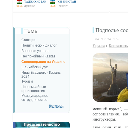
ТАДЖИКИСТАН
УЗБЕКИСТАН
06:35
Душанбе
06:35
Ташкент
Подполье со
Темы
04.09.2024 07:59
Санкции
Политический диалог
Украина
Безопаcность
Военные учения
Неспокойный Кавказ
Спецоперация на Украине
Шанхайский дух
Игры Будущего - Казань
2024
Туризм
Чрезвычайные
происшествия
Международное
сотрудничество
Все темы »
мощный взрыв", — 
сопротивления, в
инструкторы.
Еще один удар, со