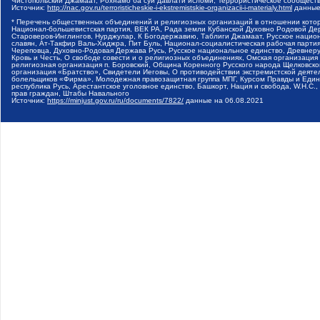
Чистопольский Джамаат, Рохнамо ба суи давлати исломи, Террористическое сообщест
Источник:
http://nac.gov.ru/terroristicheskie-i-ekstremistskie-organizacii-i-materialy.html
данные
* Перечень общественных объединений и религиозных организаций в отношении котор
Национал-большевистская партия, ВЕК РА, Рада земли Кубанской Духовно Родовой Де
Староверов-Инглингов, Нурджулар, К Богодержавию, Таблиги Джамаат, Русское наци
славян, Ат-Такфир Валь-Хиджра, Пит Буль, Национал-социалистическая рабочая парт
Череповца, Духовно-Родовая Держава Русь, Русское национальное единство, Древнер
Кровь и Честь, О свободе совести и о религиозных объединениях, Омская организаци
религиозная организация п. Боровский, Община Коренного Русского народа Щелковског
организация «Братство», Свидетели Иеговы, О противодействии экстремистской деяте
болельщиков «Фирма», Молодежная правозащитная группа МПГ, Курсом Правды и Единен
республика Русь, Арестантское уголовное единство, Башкорт, Нация и свобода, W.H.С
прав граждан, Штабы Навального
Источник:
https://minjust.gov.ru/ru/documents/7822/
данные на
06.08.2021