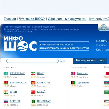
Главная
Что такое ШОС?
Официальные документы
Кто есть кто
Портал создан при финансовой поддержке
Федерального агентства по печати и массовым коммуникациям
Российской Федерации
Расширенный поиск
Участники:
Наблюдатели:
Пар
КАЗАХСТАН
ИРАН
Монголия
19:39
Астана
18:09
Тегеран
21:39
Улан-Батор
18:0
БЕЛОРУССИЯ
КИРГИЗИЯ
Афганистан
16:39
Минск
19:39
Бишкек
18:09
Кабул
18:3
ИНДИЯ
КИТАЙ
19:09
Дели
21:39
Пекин
17:3
РОССИЯ
ПАКИСТАН
17:39
Москва
18:39
Исламабад
17:3