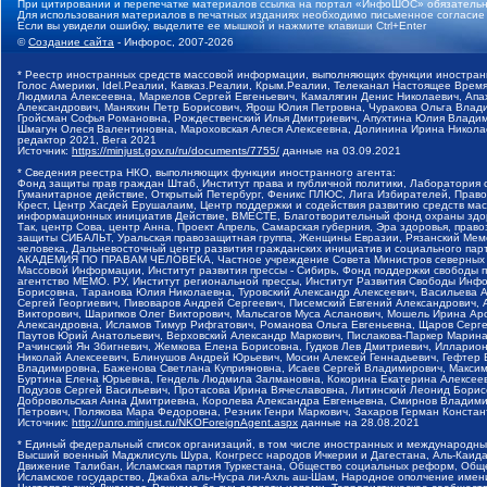
При цитировании и перепечатке материалов ссылка на портал «ИнфоШОС» обязательн
Для использования материалов в печатных изданиях необходимо письменное согласие
Если вы увидели ошибку, выделите ее мышкой и нажмите клавиши Ctrl+Enter
©
Создание сайта
- Инфорос, 2007-2026
* Реестр иностранных средств массовой информации, выполняющих функции иностранн
Голос Америки, Idel.Реалии, Кавказ.Реалии, Крым.Реалии, Телеканал Настоящее Время
Людмила Алексеевна, Маркелов Сергей Евгеньевич, Камалягин Денис Николаевич, Апах
Александрович, Маняхин Петр Борисович, Ярош Юлия Петровна, Чуракова Ольга Влади
Гройсман Софья Романовна, Рождественский Илья Дмитриевич, Апухтина Юлия Владимир
Шмагун Олеся Валентиновна, Мароховская Алеся Алексеевна, Долинина Ирина Никола
редактор 2021, Вега 2021
Источник:
https://minjust.gov.ru/ru/documents/7755/
данные на
03.09.2021
* Сведения реестра НКО, выполняющих функции иностранного агента:
Фонд защиты прав граждан Штаб, Институт права и публичной политики, Лаборатория
Гуманитарное действие, Открытый Петербург, Феникс ПЛЮС, Лига Избирателей, Правов
Крест, Центр Хасдей Ерушалаим, Центр поддержки и содействия развитию средств мас
информационных инициатив Действие, ВМЕСТЕ, Благотворительный фонд охраны здоров
Так, центр Сова, центр Анна, Проект Апрель, Самарская губерния, Эра здоровья, пр
защиты СИБАЛЬТ, Уральская правозащитная группа, Женщины Евразии, Рязанский Мемо
человека, Дальневосточный центр развития гражданских инициатив и социального пар
АКАДЕМИЯ ПО ПРАВАМ ЧЕЛОВЕКА, Частное учреждение Совета Министров северных стр
Массовой Информации, Институт развития прессы - Сибирь, Фонд поддержки свободы 
агентство МЕМО. РУ, Институт региональной прессы, Институт Развития Свободы Инф
Борисовна, Таранова Юлия Николаевна, Туровский Александр Алексеевич, Васильева 
Сергей Георгиевич, Пивоваров Андрей Сергеевич, Писемский Евгений Александрович,
Викторович, Шарипков Олег Викторович, Мальсагов Муса Асланович, Мошель Ирина Ар
Александровна, Исламов Тимур Рифгатович, Романова Ольга Евгеньевна, Щаров Серг
Паутов Юрий Анатольевич, Верховский Александр Маркович, Пислакова-Паркер Марина
Рачинский Ян Збигневич, Жемкова Елена Борисовна, Гудков Лев Дмитриевич, Иллари
Николай Алексеевич, Блинушов Андрей Юрьевич, Мосин Алексей Геннадьевич, Гефтер
Владимировна, Баженова Светлана Куприяновна, Исаев Сергей Владимирович, Максим
Буртина Елена Юрьевна, Гендель Людмила Залмановна, Кокорина Екатерина Алексеев
Подузов Сергей Васильевич, Протасова Ирина Вячеславовна, Литинский Леонид Борис
Добровольская Анна Дмитриевна, Королева Александра Евгеньевна, Смирнов Владими
Петрович, Полякова Мара Федоровна, Резник Генри Маркович, Захаров Герман Конста
Источник:
http://unro.minjust.ru/NKOForeignAgent.aspx
данные на
28.08.2021
* Единый федеральный список организаций, в том числе иностранных и международны
Высший военный Маджлисуль Шура, Конгресс народов Ичкерии и Дагестана, Аль-Каида, 
Движение Талибан, Исламская партия Туркестана, Общество социальных реформ, Общес
Исламское государство, Джабха аль-Нусра ли-Ахль аш-Шам, Народное ополчение имен