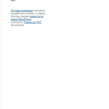
Острые козырьки
смотреть
онлайн все сезоны и серии.
Всегда свежие
новости из
мира WordPress
Смотреть
Танцы на ТНТ
бесплатно