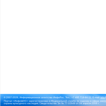
© 2007-2026, Информационное агентство ИнфоРос. Тел.: +7 495 718-84-11, E-mail:
info
Портал «ИнфоШОС» зарегистрирован в Федеральной службе по надзору в сфере массо
охраны культурного наследия. Свидетельство Эл № 77-31649 от 04 апреля 2008 г.