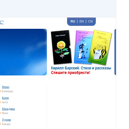
RU
EN
CN
С"
Непал
4
Катманду
Катар
4
Доха
Мальдивы
4
Мале
Турция
4
Анкара