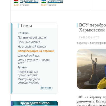
ТАДЖИКИСТАН
УЗБЕКИСТАН
05:34
Душанбе
05:34
Ташкент
ВСУ переброс
Темы
Харьковской
Санкции
Политический диалог
05.09.2024 18:32
Военные учения
Украина
Спецопераци
Неспокойный Кавказ
Спецоперация на Украине
Шанхайский дух
Игры Будущего - Казань
2024
Туризм
Чрезвычайные
происшествия
Международное
сотрудничество
Все темы »
СВО на Украину пр
уничтожить. Как по
какими бы прикрыт