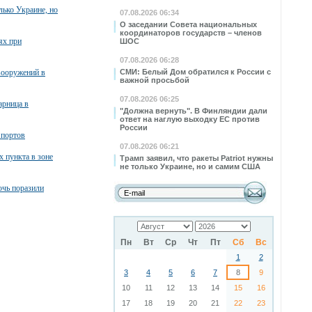
лько Украине, но
07.08.2026 06:34
О заседании Совета национальных
координаторов государств – членов
ях при
ШОС
07.08.2026 06:28
вооружений в
СМИ: Белый Дом обратился к России с
важной просьбой
07.08.2026 06:25
арница в
"Должна вернуть". В Финляндии дали
ответ на наглую выходку ЕС против
России
 портов
07.08.2026 06:21
х пункта в зоне
Трамп заявил, что ракеты Patriot нужны
не только Украине, но и самим США
очь поразили
Пн
Вт
Ср
Чт
Пт
Сб
Вс
1
2
3
4
5
6
7
8
9
10
11
12
13
14
15
16
17
18
19
20
21
22
23