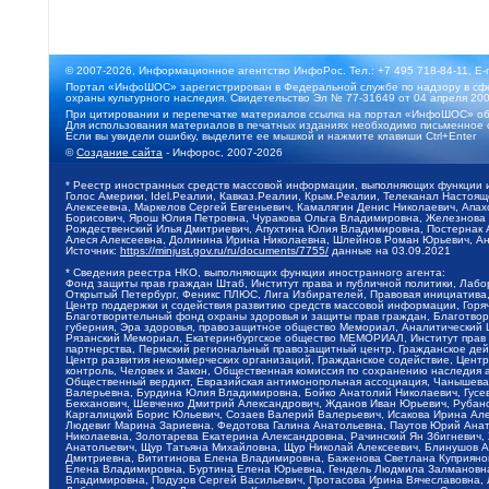
© 2007-2026, Информационное агентство ИнфоРос. Тел.: +7 495 718-84-11, E-
Портал «ИнфоШОС» зарегистрирован в Федеральной службе по надзору в сфе
охраны культурного наследия. Свидетельство Эл № 77-31649 от 04 апреля 200
При цитировании и перепечатке материалов ссылка на портал «ИнфоШОС» об
Для использования материалов в печатных изданиях необходимо письменное 
Если вы увидели ошибку, выделите ее мышкой и нажмите клавиши Ctrl+Enter
©
Создание сайта
- Инфорос, 2007-2026
* Реестр иностранных средств массовой информации, выполняющих функции 
Голос Америки, Idel.Реалии, Кавказ.Реалии, Крым.Реалии, Телеканал Настоя
Алексеевна, Маркелов Сергей Евгеньевич, Камалягин Денис Николаевич, Апах
Борисович, Ярош Юлия Петровна, Чуракова Ольга Владимировна, Железнова М
Рождественский Илья Дмитриевич, Апухтина Юлия Владимировна, Постернак Ал
Алеся Алексеевна, Долинина Ирина Николаевна, Шлейнов Роман Юрьевич, Ани
Источник:
https://minjust.gov.ru/ru/documents/7755/
данные на
03.09.2021
* Сведения реестра НКО, выполняющих функции иностранного агента:
Фонд защиты прав граждан Штаб, Институт права и публичной политики, Лаб
Открытый Петербург, Феникс ПЛЮС, Лига Избирателей, Правовая инициатива, 
Центр поддержки и содействия развитию средств массовой информации, Горя
Благотворительный фонд охраны здоровья и защиты прав граждан, Благотвори
губерния, Эра здоровья, правозащитное общество Мемориал, Аналитический 
Рязанский Мемориал, Екатеринбургское общество МЕМОРИАЛ, Институт прав ч
партнерства, Пермский региональный правозащитный центр, Гражданское де
Центр развития некоммерческих организаций, Гражданское содействие, Цент
контроль, Человек и Закон, Общественная комиссия по сохранению наследия
Общественный вердикт, Евразийская антимонопольная ассоциация, Чанышева 
Валерьевна, Бурдина Юлия Владимировна, Бойко Анатолий Николаевич, Гусев
Бекханович, Шевченко Дмитрий Александрович, Жданов Иван Юрьевич, Рубано
Каргалицкий Борис Юльевич, Созаев Валерий Валерьевич, Исакова Ирина Ал
Людевиг Марина Зариевна, Федотова Галина Анатольевна, Паутов Юрий Анато
Николаевна, Золотарева Екатерина Александровна, Рачинский Ян Збигневич
Анатольевич, Щур Татьяна Михайловна, Щур Николай Алексеевич, Блинушов 
Дмитриевна, Вититинова Елена Владимировна, Баженова Светлана Куприяновн
Елена Владимировна, Буртина Елена Юрьевна, Гендель Людмила Залмановна,
Владимировна, Подузов Сергей Васильевич, Протасова Ирина Вячеславовна, 