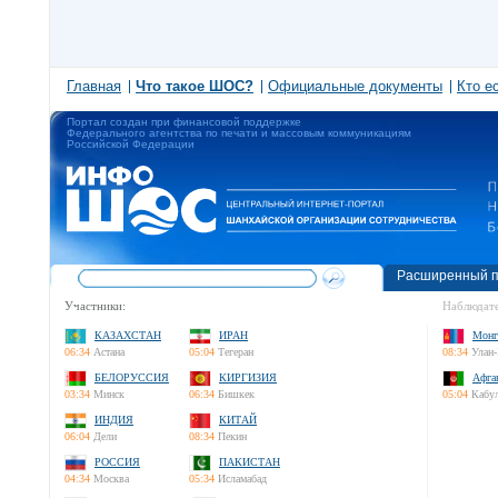
Главная
Что такое ШОС?
Официальные документы
Кто е
Портал создан при финансовой поддержке
Федерального агентства по печати и массовым коммуникациям
Российской Федерации
Расширенный п
Участники:
Наблюдате
КАЗАХСТАН
ИРАН
Монг
06:34
Астана
05:04
Тегеран
08:34
Улан-
БЕЛОРУССИЯ
КИРГИЗИЯ
Афга
03:34
Минск
06:34
Бишкек
05:04
Кабу
ИНДИЯ
КИТАЙ
06:04
Дели
08:34
Пекин
РОССИЯ
ПАКИСТАН
04:34
Москва
05:34
Исламабад