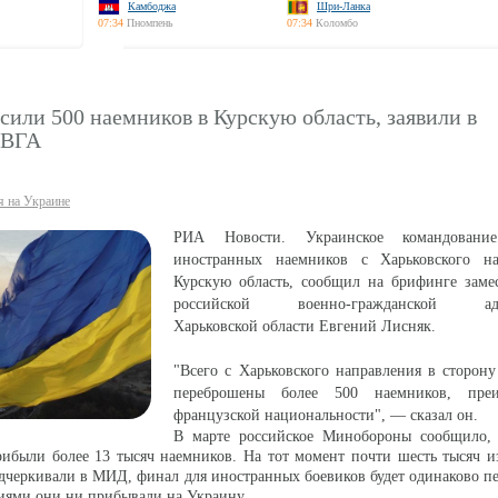
Камбоджа
Шри-Ланка
07:34
Пномпень
07:34
Коломбо
или 500 наемников в Курскую область, заявили в
 ВГА
я на Украине
РИА Новости. Украинское командование
иностранных наемников с Харьковского н
Курскую область, сообщил на брифинге замес
российской военно-гражданской адм
Харьковской области Евгений Лисняк.
"Всего с Харьковского направления в сторон
переброшены более 500 наемников, преи
французской национальности", — сказал он.
В марте российское Минобороны сообщило, 
ибыли более 13 тысяч наемников. На тот момент почти шесть тысяч и
дчеркивали в МИД, финал для иностранных боевиков будет одинаково п
иями они ни прибывали на Украину.