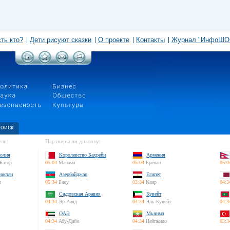
сть кто?
Дети рисуют сказки
О проекте
Контакты
Журнал "ИнфоШО
оиск
ли:
Партнеры по диалогу:
олия
Королевство Бахрейн
Армения
Батор
05:04
Манама
05:04
Ереван
05:0
нистан
Азербайджан
Египет
л
05:34
Баку
03:34
Каир
04:3
Саудовская Аравия
Кувейт
04:34
Эр-Рияд
04:34
Эль-Кувейт
04:3
ОАЭ
Мьянма
04:34
Абу-Даби
04:34
Нейпьидо
03:3