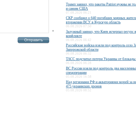
Трамп заявил, что ракеты Patriot нужны не то
и самим США
07.08.2026 06:21
СКР сообщил о 640 погибших мирных жител
вторжении ВСУ в Курскую область
06.08.2026 07:50
*
Залужный заявил, что Киев исчерпал ресурс 
конфликте
06.08.2026 06:42
Российские войска взяли под контроль село З
Запорожской области
06.08.2026 06:32
ТАСС подсчитал потери Украины от блокады
06.08.2026 06:28
ВС России взяли под контроль два населенны
спецоперации
05.08.2026 16:58
Над регионами РФ и акваториями морей за н
475 украинских дронов
05.08.2026 08:52