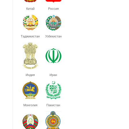
Китай
Россия
Таджикистан
Узбекистан
Индия
Иран
Монголия
Пакистан