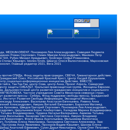
обода, MEDIUM-ORIENT, Пономарев Лев Александрович, Савицкая Людмила
Баданин Роман Сергеевич, Гликин Максим Александрович, Маняхин Петр
er SIA, Рубин Михаил Аркадьевич, Гройсман Софья Романовна,
Степан Юрьевич, Istories fonds, Шмагун Олеся Валентиновна, Мароховская
нолит, Главный редактор 2021, Вега 2021
Мы против СПИДа, Фонд защиты прав граждан, СВЕЧА, Гуманитарное действие,
 Гражданский Союз, Российский Красный Крест, Центр Хасдей Ерушалаим,
 Центр социально-информационных инициатив Действие, ВМЕСТЕ,
айга, Так-Так-Так, центр Сова, центр Анна, Проект Апрель, Самарская
Центр защиты СИБАЛЬТ, Уральская правозащитная группа, Женщины Евразии,
ка, Дальневосточный центр развития гражданских инициатив и социального
АВАМ ЧЕЛОВЕКА, Частное учреждение Совета Министров северных стран,
т развития прессы - Сибирь, Фонд поддержки свободы прессы, Гражданский
ы, Институт Развития Свободы Информации, Экозащита!-Женсовет,
ександр Алексеевич, Васильева Анастасия Евгеньевна, Ривина Анна
вгений Александрович, Аверин Виталий Евгеньевич, Барахоев Магомед
на Ароновна, Шведов Григорий Сергеевич, Пономарев Лев Александрович,
ксадрович, Цирульников Борис Альбертович, Халидова Марина Владимировна,
 Татьяна Владимировна, Чуркина Наталья Валерьевна, Акимова Татьяна
 Анна Васильевна, Захарова Светлана Сергеевна, Аверин Владимир
ксей Кириллович, Флиге Ирина Анатольевна, Мельникова Валентина
, Голубева Елена Николаевна, Ганнушкина Светлана Алексеевна, Закс
, Пастухова Анна Яковлевна, Прохоров Вадим Юрьевич, Шахова Елена
 Шабад Анатолий Ефимович, Сухих Дарья Николаевна, Орлов Олег Петрович,