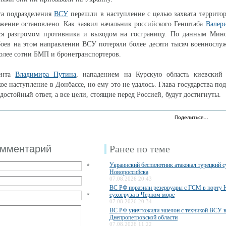
та подразделения
ВСУ
перешли в наступление с целью захвата террито
жение остановлено. Как заявил начальник российского Генштаба
Валер
ся разгромом противника и выходом на госграницу. По данным Мин
 боев на этом направлении ВСУ потеряли более десяти тысяч военносл
более сотни БМП и бронетранспортеров.
ента
Владимира Путина
, нападением на Курскую область киевский
ое наступление в Донбассе, но ему это не удалось. Глава государства по
остойный ответ, а все цели, стоящие перед Россией, будут достигнуты.
Поделиться…
омментарий
Ранее по теме
Украинский беспилотник атаковал турецкий с
*
Новороссийска
07.08.2026 20:43
ВС РФ поразили резервуары с ГСМ в порту
*
сухогруза в Черном море
07.08.2026 20:34
ВС РФ уничтожили эшелон с техникой ВСУ 
Днепропетровской области
07.08.2026 11:22