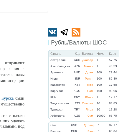
Рубль/Валюты ШОС
Страна
Код
Валюта
Ном.
Курс
Австралия
AUD
Доллар
1
57.75
 отправляет
Азербайджан
AZN
Манат
1
48.33
аправления в
Армения
AMD
Драм
100
22.44
титель главы
Индия
INR
Рупия
100
86.30
инистрации
Казахстан
KZT
Тенге
100
17.58
Киргизия
KGS
Сом
100
93.96
КНР
CNY
Юань
1
12.17
у
Курска
были
Таджикистан
TJS
Сомони
10
88.85
мущественно
Турецкая
TRY
Лира
10
17.28
что с начала
Узбекистан
UZS
Сум
10000
68.75
з них удалось
Cша
USD
Доллар
1
82.17
ечальным, под
Eвропа
EUR
Евро
1
94.84