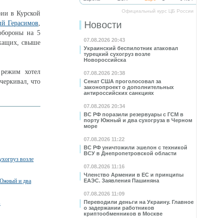
Официальный курс ЦБ России
рии в Курской
ий Герасимов
,
Новости
обороны на 5
07.08.2026 20:43
ужащих, свыше
Украинский беспилотник атаковал
турецкий сухогруз возле
Новороссийска
 режим хотел
07.08.2026 20:38
дчеркивал, что
Сенат США проголосовал за
законопроект о дополнительных
антироссийских санкциях
07.08.2026 20:34
ВС РФ поразили резервуары с ГСМ в
порту Южный и два сухогруза в Черном
море
07.08.2026 11:22
ВС РФ уничтожили эшелон с техникой
ВСУ в Днепропетровской области
ухогруз возле
07.08.2026 11:16
Членство Армении в ЕС и принципы
 Южный и два
ЕАЭС. Заявления Пашиняна
07.08.2026 11:09
Переводили деньги на Украину. Главное
в
о задержании работников
криптообменников в Москве