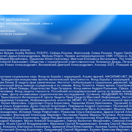
mail:
info@infoshos.ru
ре массовых коммуникаций, связи и
8 г.
язательна.
согласие редакции
иностранного агента:
щее Время, Azatliq Radiosi, PCE/PC, Сибирь.Реалии, Фактограф, Север.Реалии, Радио Св
ончич Дарья Александровна, Medusa Project, Первое антикоррупционное СМИ, VTimes.io, 
ария Михайловна, Лукьянова Юлия Сергеевна, Маетная Елизавета Витальевна, The Insid
ексей Евгеньевич, Общество с ограниченной ответственностью Телеканал Дождь, Петров 
н Роман Александрович, Великовский Дмитрий Александрович, Альтаир 2021, Ромашки мо
оратория социальных наук, Фонд по борьбе с коррупцией, Альянс врачей, НАСИЛИЮ.НЕТ, 
Гражданская инициатива против экологической преступности, Фонд борьбы с коррупцией,
чая Линия, В защиту прав заключенных, Институт глобализации и социальных движений,
тельный фонд помощи осужденным и их семьям, Фонд Тольятти, Новое время, Серебряная т
Центр Юрия Левады, Издательство Парк Гагарина, Фонд имени Андрея Рылькова, Сфера, 
еловека, Фонд защиты гласности, Российский исследовательский центр по правам челове
йствие, Центр независимых социологических исследований, Сутяжник, АКАДЕМИЯ ПО ПР
р Трансперенси Интернешнл-Р, Центр Защиты Прав Средств Массовой Информации, Институ
 академика Сахарова, Информационное агентство МЕМО. РУ, Институт региональной пресс
Лилия Айратовна, Сидорович Ольга Борисовна, Таранова Юлия Николаевна, Туровский Ал
а Ольга Андреевна, Дугин Сергей Георгиевич, Пивоваров Андрей Сергеевич, Писемский Е
в Роман Викторович, Шарипков Олег Викторович, Мальсагов Муса Асланович, Мошель Ири
ександровна, Исламов Тимур Рифгатович, Романова Ольга Евгеньевна, Щаров Сергей Але
льевич, Верховский Александр Маркович, Пислакова-Паркер Марина Петровна, Кочеткова
, Жемкова Елена Борисовна, Гудков Лев Дмитриевич, Илларионова Юлия Юрьевна, Саранг
Андрей Юрьевич, Мосин Алексей Геннадьевич, Гефтер Валентин Михайлович, Симонов Але
а, Исаев Сергей Владимирович, Максимов Сергей Владимирович, Беляев Сергей Иванович
 Кокорина Екатерина Алексеевна, Шуманов Илья Вячеславович, Арапова Галина Юрьевна
Литинский Леонид Борисович, Лукашевский Сергей Маркович, Бахмин Вячеслав Иванович,