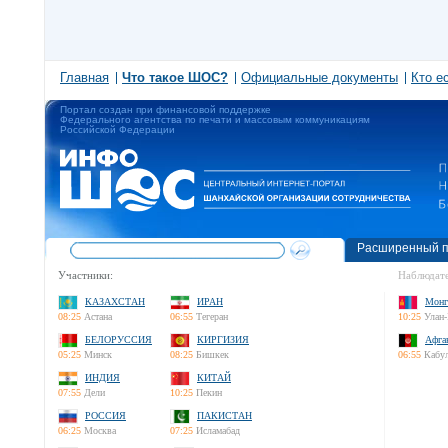
Главная
Что такое ШОС?
Официальные документы
Кто е
Портал создан при финансовой поддержке
Федерального агентства по печати и массовым коммуникациям
Российской Федерации
Расширенный п
Участники:
Наблюдате
КАЗАХСТАН
ИРАН
Монг
08:25
Астана
06:55
Тегеран
10:25
Улан-
БЕЛОРУССИЯ
КИРГИЗИЯ
Афга
05:25
Минск
08:25
Бишкек
06:55
Кабу
ИНДИЯ
КИТАЙ
07:55
Дели
10:25
Пекин
РОССИЯ
ПАКИСТАН
06:25
Москва
07:25
Исламабад