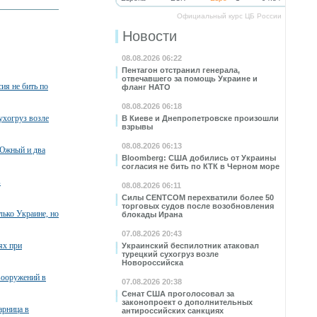
Официальный курс ЦБ России
Новости
08.08.2026 06:22
Пентагон отстранил генерала,
отвечавшего за помощь Украине и
ия не бить по
фланг НАТО
08.08.2026 06:18
ухогруз возле
В Киеве и Днепропетровске произошли
взрывы
08.08.2026 06:13
 Южный и два
Bloomberg: США добились от Украины
согласия не бить по КТК в Черном море
в
08.08.2026 06:11
Силы CENTCOM перехватили более 50
торговых судов после возобновления
лько Украине, но
блокады Ирана
07.08.2026 20:43
ях при
Украинский беспилотник атаковал
турецкий сухогруз возле
Новороссийска
вооружений в
07.08.2026 20:38
Сенат США проголосовал за
законопроект о дополнительных
арница в
антироссийских санкциях