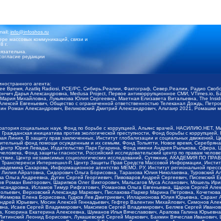
mail:
info@infoshos.ru
ре массовых коммуникаций, связи и
8 г.
язательна.
согласие редакции
иностранного агента:
щее Время, Azatliq Radiosi, PCE/PC, Сибирь.Реалии, Фактограф, Север.Реалии, Радио Св
ончич Дарья Александровна, Medusa Project, Первое антикоррупционное СМИ, VTimes.io, 
ария Михайловна, Лукьянова Юлия Сергеевна, Маетная Елизавета Витальевна, The Insid
ексей Евгеньевич, Общество с ограниченной ответственностью Телеканал Дождь, Петров 
н Роман Александрович, Великовский Дмитрий Александрович, Альтаир 2021, Ромашки мо
оратория социальных наук, Фонд по борьбе с коррупцией, Альянс врачей, НАСИЛИЮ.НЕТ, 
Гражданская инициатива против экологической преступности, Фонд борьбы с коррупцией,
чая Линия, В защиту прав заключенных, Институт глобализации и социальных движений,
тельный фонд помощи осужденным и их семьям, Фонд Тольятти, Новое время, Серебряная т
Центр Юрия Левады, Издательство Парк Гагарина, Фонд имени Андрея Рылькова, Сфера, 
еловека, Фонд защиты гласности, Российский исследовательский центр по правам челове
йствие, Центр независимых социологических исследований, Сутяжник, АКАДЕМИЯ ПО ПР
р Трансперенси Интернешнл-Р, Центр Защиты Прав Средств Массовой Информации, Институ
 академика Сахарова, Информационное агентство МЕМО. РУ, Институт региональной пресс
Лилия Айратовна, Сидорович Ольга Борисовна, Таранова Юлия Николаевна, Туровский Ал
а Ольга Андреевна, Дугин Сергей Георгиевич, Пивоваров Андрей Сергеевич, Писемский Е
в Роман Викторович, Шарипков Олег Викторович, Мальсагов Муса Асланович, Мошель Ири
ександровна, Исламов Тимур Рифгатович, Романова Ольга Евгеньевна, Щаров Сергей Але
льевич, Верховский Александр Маркович, Пислакова-Паркер Марина Петровна, Кочеткова
, Жемкова Елена Борисовна, Гудков Лев Дмитриевич, Илларионова Юлия Юрьевна, Саранг
Андрей Юрьевич, Мосин Алексей Геннадьевич, Гефтер Валентин Михайлович, Симонов Але
а, Исаев Сергей Владимирович, Максимов Сергей Владимирович, Беляев Сергей Иванович
 Кокорина Екатерина Алексеевна, Шуманов Илья Вячеславович, Арапова Галина Юрьевна
Литинский Леонид Борисович, Лукашевский Сергей Маркович, Бахмин Вячеслав Иванович,