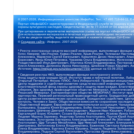
© 2007-2026, Информационное агентство ИнфоРос. Тел.: +7 495 718-84-11, E-
Портал «ИнфоШОС» зарегистрирован в Федеральной службе по надзору в сфе
охраны культурного наследия. Свидетельство Эл № 77-31649 от 04 апреля 200
При цитировании и перепечатке материалов ссылка на портал «ИнфоШОС» об
Для использования материалов в печатных изданиях необходимо письменное 
Если вы увидели ошибку, выделите ее мышкой и нажмите клавиши Ctrl+Enter
©
Создание сайта
- Инфорос, 2007-2026
* Реестр иностранных средств массовой информации, выполняющих функции 
Голос Америки, Idel.Реалии, Кавказ.Реалии, Крым.Реалии, Телеканал Настоя
Алексеевна, Маркелов Сергей Евгеньевич, Камалягин Денис Николаевич, Апах
Борисович, Ярош Юлия Петровна, Чуракова Ольга Владимировна, Железнова М
Рождественский Илья Дмитриевич, Апухтина Юлия Владимировна, Постернак Ал
Алеся Алексеевна, Долинина Ирина Николаевна, Шлейнов Роман Юрьевич, Ани
Источник:
https://minjust.gov.ru/ru/documents/7755/
данные на
03.09.2021
* Сведения реестра НКО, выполняющих функции иностранного агента:
Фонд защиты прав граждан Штаб, Институт права и публичной политики, Лаб
Открытый Петербург, Феникс ПЛЮС, Лига Избирателей, Правовая инициатива, 
Центр поддержки и содействия развитию средств массовой информации, Горя
Благотворительный фонд охраны здоровья и защиты прав граждан, Благотвори
губерния, Эра здоровья, правозащитное общество Мемориал, Аналитический 
Рязанский Мемориал, Екатеринбургское общество МЕМОРИАЛ, Институт прав ч
партнерства, Пермский региональный правозащитный центр, Гражданское де
Центр развития некоммерческих организаций, Гражданское содействие, Цент
контроль, Человек и Закон, Общественная комиссия по сохранению наследия
Общественный вердикт, Евразийская антимонопольная ассоциация, Чанышева 
Валерьевна, Бурдина Юлия Владимировна, Бойко Анатолий Николаевич, Гусев
Бекханович, Шевченко Дмитрий Александрович, Жданов Иван Юрьевич, Рубано
Каргалицкий Борис Юльевич, Созаев Валерий Валерьевич, Исакова Ирина Ал
Людевиг Марина Зариевна, Федотова Галина Анатольевна, Паутов Юрий Анато
Николаевна, Золотарева Екатерина Александровна, Рачинский Ян Збигневич
Анатольевич, Щур Татьяна Михайловна, Щур Николай Алексеевич, Блинушов 
Дмитриевна, Вититинова Елена Владимировна, Баженова Светлана Куприяновн
Елена Владимировна, Буртина Елена Юрьевна, Гендель Людмила Залмановна,
Владимировна, Подузов Сергей Васильевич, Протасова Ирина Вячеславовна, 