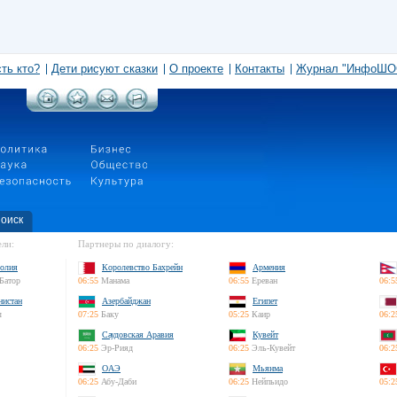
сть кто?
Дети рисуют сказки
О проекте
Контакты
Журнал "ИнфоШО
оиск
ли:
Партнеры по диалогу:
олия
Королевство Бахрейн
Армения
Батор
06:55
Манама
06:55
Ереван
06:5
нистан
Азербайджан
Египет
л
07:25
Баку
05:25
Каир
06:2
Саудовская Аравия
Кувейт
06:25
Эр-Рияд
06:25
Эль-Кувейт
06:2
ОАЭ
Мьянма
06:25
Абу-Даби
06:25
Нейпьидо
05:2