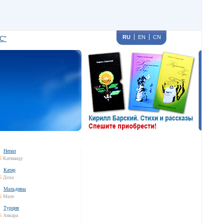
RU
EN
CN
С"
Непал
5
Катманду
Катар
5
Доха
Мальдивы
5
Мале
Турция
5
Анкара