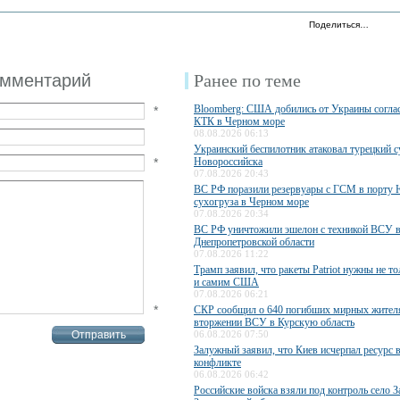
Поделиться…
омментарий
Ранее по теме
Bloomberg: США добились от Украины соглас
*
КТК в Черном море
08.08.2026 06:13
Украинский беспилотник атаковал турецкий с
*
Новороссийска
07.08.2026 20:43
ВС РФ поразили резервуары с ГСМ в порту
сухогруза в Черном море
07.08.2026 20:34
ВС РФ уничтожили эшелон с техникой ВСУ 
Днепропетровской области
07.08.2026 11:22
Трамп заявил, что ракеты Patriot нужны не то
и самим США
07.08.2026 06:21
*
СКР сообщил о 640 погибших мирных жител
вторжении ВСУ в Курскую область
06.08.2026 07:50
Залужный заявил, что Киев исчерпал ресурс 
конфликте
06.08.2026 06:42
Российские войска взяли под контроль село З