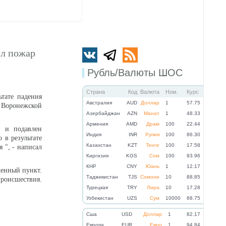
ел пожар
Рубль/Валюты ШОС
Страна
Код
Валюта
Ном.
Курс
тате падения
Австралия
AUD
Доллар
1
57.75
 Воронежской
Азербайджан
AZN
Манат
1
48.33
Армения
AMD
Драм
100
22.44
 и подавлен
Индия
INR
Рупия
100
86.30
 в результате
Казахстан
KZT
Тенге
100
17.58
 ", - написал
Киргизия
KGS
Сом
100
93.96
КНР
CNY
Юань
1
12.17
ленный пункт.
Таджикистан
TJS
Сомони
10
88.85
роисшествия.
Турецкая
TRY
Лира
10
17.28
Узбекистан
UZS
Сум
10000
68.75
Cша
USD
Доллар
1
82.17
Eвропа
EUR
Евро
1
94.84