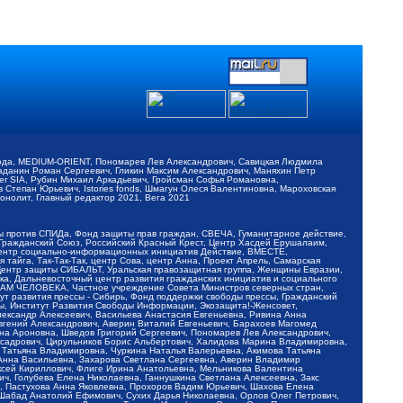
обода, MEDIUM-ORIENT, Пономарев Лев Александрович, Савицкая Людмила
Баданин Роман Сергеевич, Гликин Максим Александрович, Маняхин Петр
er SIA, Рубин Михаил Аркадьевич, Гройсман Софья Романовна,
Степан Юрьевич, Istories fonds, Шмагун Олеся Валентиновна, Мароховская
нолит, Главный редактор 2021, Вега 2021
Мы против СПИДа, Фонд защиты прав граждан, СВЕЧА, Гуманитарное действие,
 Гражданский Союз, Российский Красный Крест, Центр Хасдей Ерушалаим,
 Центр социально-информационных инициатив Действие, ВМЕСТЕ,
айга, Так-Так-Так, центр Сова, центр Анна, Проект Апрель, Самарская
Центр защиты СИБАЛЬТ, Уральская правозащитная группа, Женщины Евразии,
ка, Дальневосточный центр развития гражданских инициатив и социального
АВАМ ЧЕЛОВЕКА, Частное учреждение Совета Министров северных стран,
т развития прессы - Сибирь, Фонд поддержки свободы прессы, Гражданский
ы, Институт Развития Свободы Информации, Экозащита!-Женсовет,
ександр Алексеевич, Васильева Анастасия Евгеньевна, Ривина Анна
вгений Александрович, Аверин Виталий Евгеньевич, Барахоев Магомед
на Ароновна, Шведов Григорий Сергеевич, Пономарев Лев Александрович,
ксадрович, Цирульников Борис Альбертович, Халидова Марина Владимировна,
 Татьяна Владимировна, Чуркина Наталья Валерьевна, Акимова Татьяна
 Анна Васильевна, Захарова Светлана Сергеевна, Аверин Владимир
ксей Кириллович, Флиге Ирина Анатольевна, Мельникова Валентина
, Голубева Елена Николаевна, Ганнушкина Светлана Алексеевна, Закс
, Пастухова Анна Яковлевна, Прохоров Вадим Юрьевич, Шахова Елена
 Шабад Анатолий Ефимович, Сухих Дарья Николаевна, Орлов Олег Петрович,