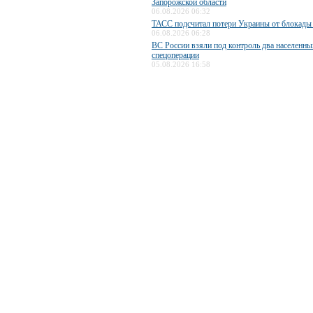
Запорожской области
06.08.2026 06:32
ТАСС подсчитал потери Украины от блокады
06.08.2026 06:28
ВС России взяли под контроль два населенны
спецоперации
05.08.2026 16:58