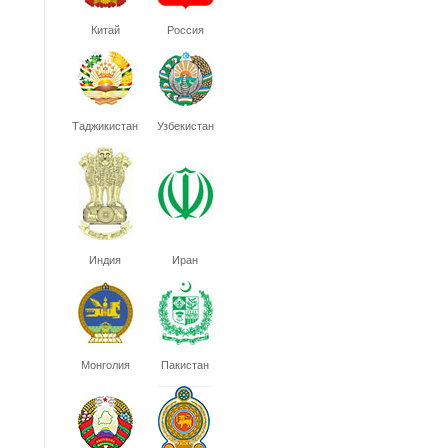
Китай
Россия
Таджикистан
Узбекистан
Индия
Иран
Монголия
Пакистан