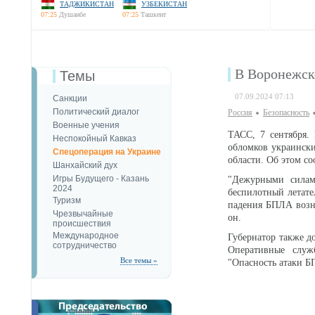
ТАДЖИКИСТАН
УЗБЕКИСТАН
07:25
Душанбе
07:25
Ташкент
В Воронежск
Темы
07.09.2024 07:13
Санкции
Политический диалог
Россия
Безопаcность
Военные учения
ТАСС, 7 сентября.
Неспокойный Кавказ
обломков украинск
Спецоперация на Украине
области. Об этом с
Шанхайский дух
Игры Будущего - Казань
"Дежурными силам
2024
беспилотный летате
Туризм
падения БПЛА возни
Чрезвычайные
он.
происшествия
Международное
Губернатор также д
сотрудничество
Оперативные служ
Все темы »
"Опасность атаки БП