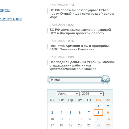
07.08.2026 20:34
 портов
ВС РФ поразили резервуары с ГСМ в
порту Южный и два сухогруза в Черном
море
х пункта в зоне
07.08.2026 11:22
ВС РФ уничтожили эшелон с техникой
ВСУ в Днепропетровской области
07.08.2026 11:16
Членство Армении в ЕС и принципы
ЕАЭС. Заявления Пашиняна
07.08.2026 11:09
Переводили деньги на Украину. Главное
о задержании работников
криптообменников в Москве
Пн
Вт
Ср
Чт
Пт
Сб
Вс
1
2
3
4
5
6
7
8
9
10
11
12
13
14
15
16
17
18
19
20
21
22
23