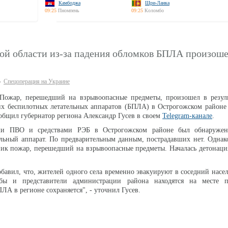
Камбоджа
Шри-Ланка
09:25
Пномпень
09:25
Коломбо
ой области из-за падения обломков БПЛА произош
Спецоперация на Украине
 Пожар, перешедший на взрывоопасные предметы, произошел в резуль
их беспилотных летательных аппаратов (БПЛА) в Острогожском районе
ообщил губернатор региона Александр Гусев в своем
Telegram-канале
.
и ПВО и средствами РЭБ в Острогожском районе был обнаружен
льный аппарат. По предварительным данным, пострадавших нет. Однако
к пожар, перешедший на взрывоопасные предметы. Началась детонация
обавил, что, жителей одного села временно эвакуируют в соседний насе
бы и представители администрации района находятся на месте п
ЛА в регионе сохраняется", - уточнил Гусев.