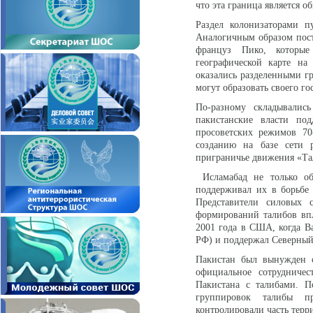
что эта граница является
Раздел колонизаторами п
Аналогичным образом пост
француз Пико, которые
географической карте на
оказались разделенными г
могут образовать своего г
По-разному складывалис
пакистанские власти по
просоветских режимов 70
созданию на базе сети 
приграничье движения «Та
Исламабад не только об
поддерживал их в борьбе 
Представители силовых 
формирований талибов впл
2001 года в США, когда В
РФ) и поддержал Северный
Пакистан был вынужден с
официальное сотрудниче
Пакистана с талибами. П
группировок талибы п
контролировали часть терр