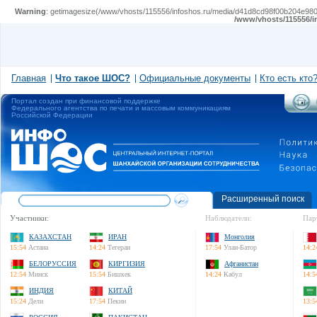
Warning
: getimagesize(/www/vhosts/115556/infoshos.ru/media/d41d8cd98f00b204e98009
/www/vhosts/115556/i
Главная
Что такое ШОС?
Официальные документы
Кто есть кто
Портал создан при финансовой поддержке
Федерального агентства по печати и массовым коммуникациям
Российской Федерации
Расширенный поиск
Участники:
Наблюдатели:
Пар
КАЗАХСТАН
ИРАН
Монголия
15:54
Астана
14:24
Тегеран
17:54
Улан-Батор
14:2
БЕЛОРУССИЯ
КИРГИЗИЯ
Афганистан
12:54
Минск
15:54
Бишкек
14:24
Кабул
14:5
ИНДИЯ
КИТАЙ
15:24
Дели
17:54
Пекин
13:5