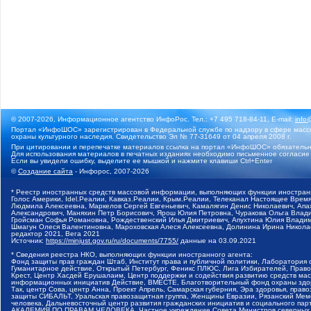
© 2007-2026, Информационное агентство ИнфоРос. Тел.: +7 495 718-84-11, E-mail:
info
Портал «ИнфоШОС» зарегистрирован в Федеральной службе по надзору в сфере массо
охраны культурного наследия. Свидетельство Эл № 77-31649 от 04 апреля 2008 г.
При цитировании и перепечатке материалов ссылка на портал «ИнфоШОС» обязательн
Для использования материалов в печатных изданиях необходимо письменное согласие
Если вы увидели ошибку, выделите ее мышкой и нажмите клавиши Ctrl+Enter
©
Создание сайта
- Инфорос, 2007-2026
* Реестр иностранных средств массовой информации, выполняющих функции иностранн
Голос Америки, Idel.Реалии, Кавказ.Реалии, Крым.Реалии, Телеканал Настоящее Время
Людмила Алексеевна, Маркелов Сергей Евгеньевич, Камалягин Денис Николаевич, Апах
Александрович, Маняхин Петр Борисович, Ярош Юлия Петровна, Чуракова Ольга Влади
Гройсман Софья Романовна, Рождественский Илья Дмитриевич, Апухтина Юлия Владимир
Шмагун Олеся Валентиновна, Мароховская Алеся Алексеевна, Долинина Ирина Никола
редактор 2021, Вега 2021
Источник:
https://minjust.gov.ru/ru/documents/7755/
данные на
03.09.2021
* Сведения реестра НКО, выполняющих функции иностранного агента:
Фонд защиты прав граждан Штаб, Институт права и публичной политики, Лаборатория
Гуманитарное действие, Открытый Петербург, Феникс ПЛЮС, Лига Избирателей, Правов
Крест, Центр Хасдей Ерушалаим, Центр поддержки и содействия развитию средств мас
информационных инициатив Действие, ВМЕСТЕ, Благотворительный фонд охраны здоров
Так, центр Сова, центр Анна, Проект Апрель, Самарская губерния, Эра здоровья, пр
защиты СИБАЛЬТ, Уральская правозащитная группа, Женщины Евразии, Рязанский Мемо
человека, Дальневосточный центр развития гражданских инициатив и социального пар
АКАДЕМИЯ ПО ПРАВАМ ЧЕЛОВЕКА, Частное учреждение Совета Министров северных стр