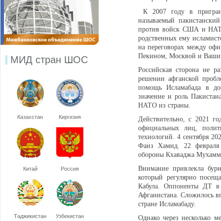
К 2007 году в приграни
называемый пакистанский
против войск США и НАТО
родственных ему исламист
на переговорах между офи
Пекином, Москвой и Вашин
МИД стран ШОС
Российская сторона не р
решении афганской пробл
помощь Исламабада в до
значение и роль Пакистан
НАТО из страны.
Казахстан
Киргизия
Действительно, с 2021 го
официальных лиц, полит
технологий. 4 сентября 20
Фаиз Хамид. 22 февраля 
обороны Кхаваджа Мухамм
Внимание привлекла бурн
Китай
Россия
который регулярно посещ
Кабула. Оппоненты ДТ в 
Афганистана. Сложилось вп
стране Исламабаду.
Таджикистан
Узбекистан
Однако через несколько м