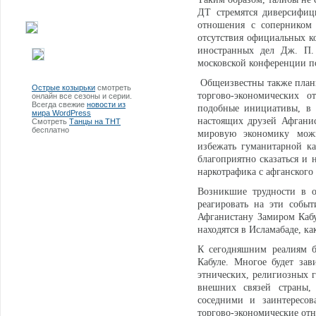
ДТ стремятся диверсифиц
отношения с соперником 
отсутствия официальных ко
иностранных дел Дж. П. 
московской конференции п
Общеизвестны также планы 
Острые козырьки
смотреть
торгово-экономических о
онлайн все сезоны и серии.
Всегда свежие
новости из
подобные инициативы, в 
мира WordPress
настоящих друзей Афганис
Смотреть
Танцы на ТНТ
бесплатно
мировую экономику можн
избежать гуманитарной ка
благоприятно сказаться и 
наркотрафика с афганского
Возникшие трудности в о
реагировать на эти собы
Афганистану Замиром Каб
находятся в Исламабаде, к
К сегодняшним реалиям б
Кабуле. Многое будет зав
этнических, религиозных г
внешних связей страны,
соседними и заинтересо
торгово-экономические от