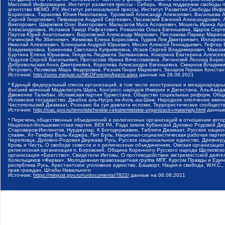
Массовой Информации, Институт развития прессы - Сибирь, Фонд поддержки свободы 
агентство МЕМО. РУ, Институт региональной прессы, Институт Развития Свободы Инф
Борисовна, Таранова Юлия Николаевна, Туровский Александр Алексеевич, Васильева 
Сергей Георгиевич, Пивоваров Андрей Сергеевич, Писемский Евгений Александрович,
Викторович, Шарипков Олег Викторович, Мальсагов Муса Асланович, Мошель Ирина Ар
Александровна, Исламов Тимур Рифгатович, Романова Ольга Евгеньевна, Щаров Серг
Паутов Юрий Анатольевич, Верховский Александр Маркович, Пислакова-Паркер Марина
Рачинский Ян Збигневич, Жемкова Елена Борисовна, Гудков Лев Дмитриевич, Иллари
Николай Алексеевич, Блинушов Андрей Юрьевич, Мосин Алексей Геннадьевич, Гефтер
Владимировна, Баженова Светлана Куприяновна, Исаев Сергей Владимирович, Максим
Буртина Елена Юрьевна, Гендель Людмила Залмановна, Кокорина Екатерина Алексеев
Подузов Сергей Васильевич, Протасова Ирина Вячеславовна, Литинский Леонид Борис
Добровольская Анна Дмитриевна, Королева Александра Евгеньевна, Смирнов Владими
Петрович, Полякова Мара Федоровна, Резник Генри Маркович, Захаров Герман Конста
Источник:
http://unro.minjust.ru/NKOForeignAgent.aspx
данные на
28.08.2021
* Единый федеральный список организаций, в том числе иностранных и международны
Высший военный Маджлисуль Шура, Конгресс народов Ичкерии и Дагестана, Аль-Каида, 
Движение Талибан, Исламская партия Туркестана, Общество социальных реформ, Общес
Исламское государство, Джабха аль-Нусра ли-Ахль аш-Шам, Народное ополчение имен
Чистопольский Джамаат, Рохнамо ба суи давлати исломи, Террористическое сообщест
Источник:
http://nac.gov.ru/terroristicheskie-i-ekstremistskie-organizacii-i-materialy.html
данные
* Перечень общественных объединений и религиозных организаций в отношении котор
Национал-большевистская партия, ВЕК РА, Рада земли Кубанской Духовно Родовой Де
Староверов-Инглингов, Нурджулар, К Богодержавию, Таблиги Джамаат, Русское наци
славян, Ат-Такфир Валь-Хиджра, Пит Буль, Национал-социалистическая рабочая парт
Череповца, Духовно-Родовая Держава Русь, Русское национальное единство, Древнер
Кровь и Честь, О свободе совести и о религиозных объединениях, Омская организаци
религиозная организация п. Боровский, Община Коренного Русского народа Щелковског
организация «Братство», Свидетели Иеговы, О противодействии экстремистской деяте
болельщиков «Фирма», Молодежная правозащитная группа МПГ, Курсом Правды и Единен
республика Русь, Арестантское уголовное единство, Башкорт, Нация и свобода, W.H.С
прав граждан, Штабы Навального
Источник:
https://minjust.gov.ru/ru/documents/7822/
данные на
06.08.2021