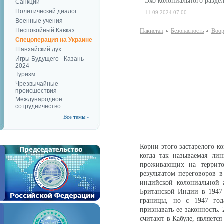
Эхо колониального разде
Санкции
Политический диалог
11.09.2024 07:00
Военные учения
Неспокойный Кавказ
Пакистан
Безопаcность
Воор
Спецоперация на Украине
Шанхайский дух
Игры Будущего - Казань
2024
Туризм
Чрезвычайные
происшествия
Международное
сотрудничество
Все темы »
Корни этого застарелого к
когда так называемая ли
проживающих на террито
результатом переговоров 
индийской колониальной 
Британской Индии в 1947
границы, но с 1947 года
признавать ее законность.
считают в Кабуле, являетс