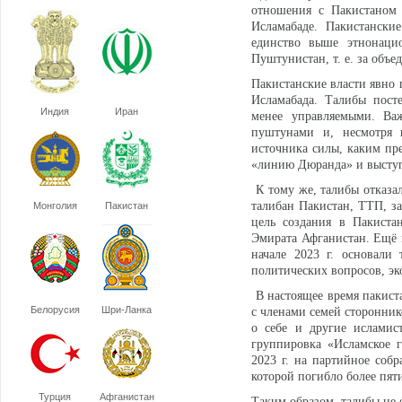
отношения с Пакистаном 
Исламабаде. Пакистанские
единство выше этнонацио
Пуштунистан, т. е. за объ
Пакистанские власти явно 
Исламабада. Талибы посте
Индия
Иран
менее управляемыми. Ва
пуштунами и, несмотря 
источника силы, каким пр
«линию Дюранда» и выступ
К тому же, талибы отказал
талибан Пакистан, ТТП, за
Монголия
Пакистан
цель создания в Пакиста
Эмирата Афганистан. Ещё в
начале 2023 г. основали 
политических вопросов, эк
В настоящее время пакиста
Белорусия
Шри-Ланка
с членами семей сторонник
о себе и другие исламис
группировка «Исламское го
2023 г. на партийное собр
которой погибло более пяти
Турция
Афганистан
Таким образом, талибы не 