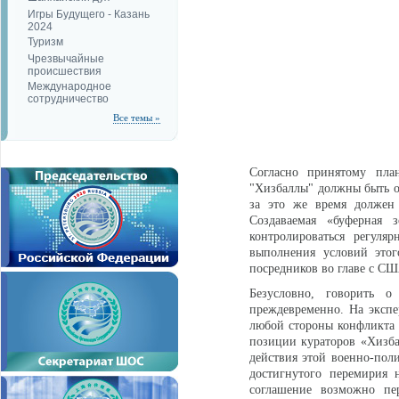
Игры Будущего - Казань
2024
Туризм
Чрезвычайные
происшествия
Международное
сотрудничество
Все темы »
Согласно принятому пла
"Хизбаллы" должны быть от
за это же время должен 
Создаваемая «буферная
контролироваться регул
выполнения условий этог
посредников во главе с СШ
Безусловно, говорить о
преждевременно. На экспе
любой стороны конфликта и
позиции кураторов «Хизба
действия этой военно-пол
достигнутого перемирия 
соглашение возможно п