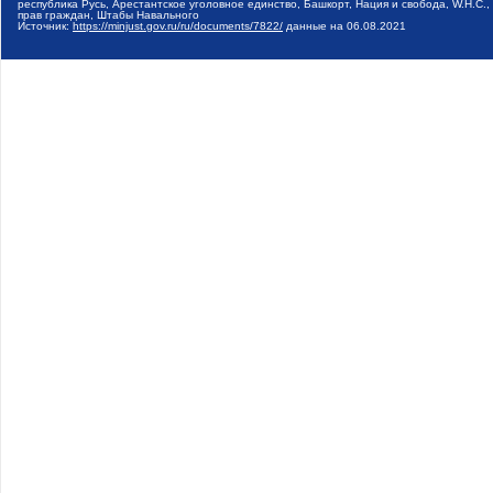
республика Русь, Арестантское уголовное единство, Башкорт, Нация и свобода, W.H.С
прав граждан, Штабы Навального
Источник:
https://minjust.gov.ru/ru/documents/7822/
данные на
06.08.2021