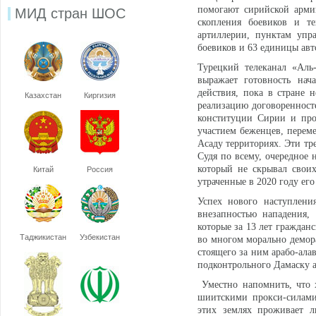
помогают сирийской арми
МИД стран ШОС
скопления боевиков и т
артиллерии, пунктам упр
боевиков и 63 единицы ав
Турецкий телеканал «Aль-
выражает готовность нач
действия, пока в стране
Казахстан
Киргизия
реализацию договоренносте
конституции Сирии и про
участием беженцев, пере
Асаду территориях. Эти тр
Судя по всему, очередное 
который не скрывал свои
Китай
Россия
утраченные в 2020 году ег
Успех нового наступлени
внезапностью нападения,
которые за 13 лет граждан
Таджикистан
Узбекистан
во многом морально демора
стоящего за ним арабо-ала
подконтрольного Дамаску а
Уместно напомнить, что 
шиитскими прокси-силами 
этих землях проживает л