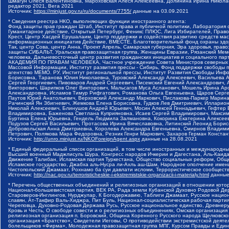
Шмагун Олеся Валентиновна, Мароховская Алеся Алексеевна, Долинина Ирина Никола
редактор 2021, Вега 2021
Источник:
https://minjust.gov.ru/ru/documents/7755/
данные на
03.09.2021
* Сведения реестра НКО, выполняющих функции иностранного агента:
Фонд защиты прав граждан Штаб, Институт права и публичной политики, Лаборатория
Гуманитарное действие, Открытый Петербург, Феникс ПЛЮС, Лига Избирателей, Правов
Крест, Центр Хасдей Ерушалаим, Центр поддержки и содействия развитию средств мас
информационных инициатив Действие, ВМЕСТЕ, Благотворительный фонд охраны здоров
Так, центр Сова, центр Анна, Проект Апрель, Самарская губерния, Эра здоровья, пр
защиты СИБАЛЬТ, Уральская правозащитная группа, Женщины Евразии, Рязанский Мемо
человека, Дальневосточный центр развития гражданских инициатив и социального пар
АКАДЕМИЯ ПО ПРАВАМ ЧЕЛОВЕКА, Частное учреждение Совета Министров северных стр
Массовой Информации, Институт развития прессы - Сибирь, Фонд поддержки свободы 
агентство МЕМО. РУ, Институт региональной прессы, Институт Развития Свободы Инф
Борисовна, Таранова Юлия Николаевна, Туровский Александр Алексеевич, Васильева 
Сергей Георгиевич, Пивоваров Андрей Сергеевич, Писемский Евгений Александрович,
Викторович, Шарипков Олег Викторович, Мальсагов Муса Асланович, Мошель Ирина Ар
Александровна, Исламов Тимур Рифгатович, Романова Ольга Евгеньевна, Щаров Серг
Паутов Юрий Анатольевич, Верховский Александр Маркович, Пислакова-Паркер Марина
Рачинский Ян Збигневич, Жемкова Елена Борисовна, Гудков Лев Дмитриевич, Иллари
Николай Алексеевич, Блинушов Андрей Юрьевич, Мосин Алексей Геннадьевич, Гефтер
Владимировна, Баженова Светлана Куприяновна, Исаев Сергей Владимирович, Максим
Буртина Елена Юрьевна, Гендель Людмила Залмановна, Кокорина Екатерина Алексеев
Подузов Сергей Васильевич, Протасова Ирина Вячеславовна, Литинский Леонид Борис
Добровольская Анна Дмитриевна, Королева Александра Евгеньевна, Смирнов Владими
Петрович, Полякова Мара Федоровна, Резник Генри Маркович, Захаров Герман Конста
Источник:
http://unro.minjust.ru/NKOForeignAgent.aspx
данные на
28.08.2021
* Единый федеральный список организаций, в том числе иностранных и международны
Высший военный Маджлисуль Шура, Конгресс народов Ичкерии и Дагестана, Аль-Каида, 
Движение Талибан, Исламская партия Туркестана, Общество социальных реформ, Общес
Исламское государство, Джабха аль-Нусра ли-Ахль аш-Шам, Народное ополчение имен
Чистопольский Джамаат, Рохнамо ба суи давлати исломи, Террористическое сообщест
Источник:
http://nac.gov.ru/terroristicheskie-i-ekstremistskie-organizacii-i-materialy.html
данные
* Перечень общественных объединений и религиозных организаций в отношении котор
Национал-большевистская партия, ВЕК РА, Рада земли Кубанской Духовно Родовой Де
Староверов-Инглингов, Нурджулар, К Богодержавию, Таблиги Джамаат, Русское наци
славян, Ат-Такфир Валь-Хиджра, Пит Буль, Национал-социалистическая рабочая парт
Череповца, Духовно-Родовая Держава Русь, Русское национальное единство, Древнер
Кровь и Честь, О свободе совести и о религиозных объединениях, Омская организаци
религиозная организация п. Боровский, Община Коренного Русского народа Щелковског
организация «Братство», Свидетели Иеговы, О противодействии экстремистской деяте
болельщиков «Фирма», Молодежная правозащитная группа МПГ, Курсом Правды и Единен