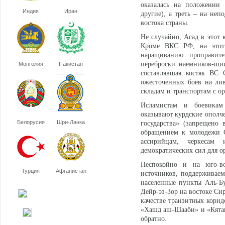
оказалась на положении 
Индия
Иран
другие), а треть – на неп
востока страны.
Не случайно, Асад в этот
Кроме ВКС РФ, на этот 
наращиванию проправит
переброски наемников-ши
Монголия
Пакистан
составлявшая костяк ВС 
ожесточенных боев на ли
складам и транспортам с о
Исламистам и боевикам
оказывают курдские ополч
Белорусия
Шри-Ланка
государства» (запрещено
обращением к молодежи С
ассирийцам, черкесам
демократических сил для о
Неспокойно и на юго-в
Турция
Афганистан
источников, поддерживае
населенные пункты Аль-Б
Дейр-эз-Зор на востоке С
качестве транзитных кори
«Хашд аш-Шааби» и «Кятаи
обратно.