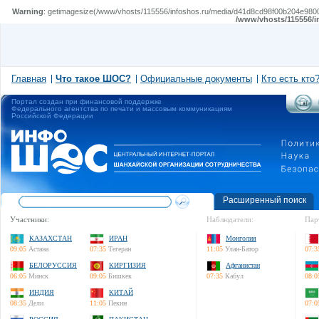
Warning
: getimagesize(/www/vhosts/115556/infoshos.ru/media/d41d8cd98f00b204e980099
/www/vhosts/115556/i
Главная
Что такое ШОС?
Официальные документы
Кто есть кто
Портал создан при финансовой поддержке
Федерального агентства по печати и массовым коммуникациям
Российской Федерации
Расширенный поиск
Участники:
Наблюдатели:
Пар
КАЗАХСТАН
ИРАН
Монголия
09:05
Астана
07:35
Тегеран
11:05
Улан-Батор
07:3
БЕЛОРУССИЯ
КИРГИЗИЯ
Афганистан
06:05
Минск
09:05
Бишкек
07:35
Кабул
08:0
ИНДИЯ
КИТАЙ
08:35
Дели
11:05
Пекин
07:0