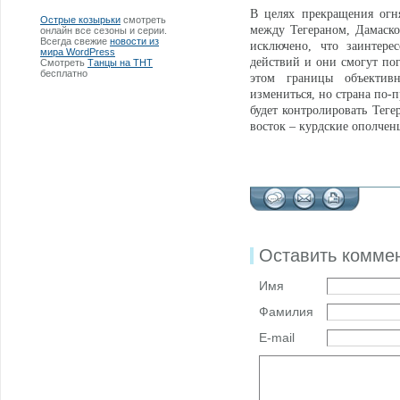
В целях прекращения огн
Острые козырьки
смотреть
между Тегераном, Дамаск
онлайн все сезоны и серии.
Всегда свежие
новости из
исключено, что заинтере
мира WordPress
действий и они смогут по
Смотреть
Танцы на ТНТ
бесплатно
этом границы объектив
измениться, но страна по-
будет контролировать Тегер
восток – курдские ополче
Оставить комме
Имя
Фамилия
E-mail