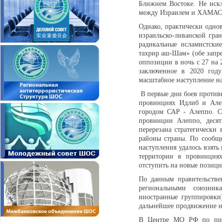
Ближнем Востоке. Не искл
между Израилем и ХАМАС в
Однако, практически одно
израильско-ливанской гр
радикальные исламистски
тахрир аш-Шам» (обе зап
оппозиции в ночь с 27 на 
заключенное в 2020 год
масштабное наступление н
В первые дни боев противн
провинциях Идлиб и Алеп
городом САР - Алеппо. С
провинции Алеппо, деся
перерезана стратегически
районы страны. По сообще
наступления удалось взять
территории в провинция
отступить на новые позици
По данным правительстве
региональными союзник
иностранные группировки
дальнейшее продвижение н
В Центре МО РФ по при