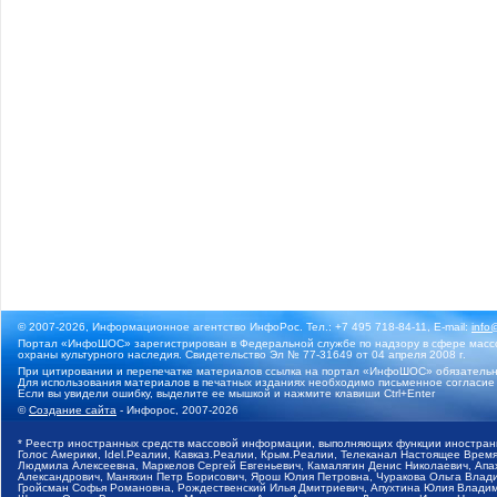
© 2007-2026, Информационное агентство ИнфоРос. Тел.: +7 495 718-84-11, E-mail:
info
Портал «ИнфоШОС» зарегистрирован в Федеральной службе по надзору в сфере массо
охраны культурного наследия. Свидетельство Эл № 77-31649 от 04 апреля 2008 г.
При цитировании и перепечатке материалов ссылка на портал «ИнфоШОС» обязательн
Для использования материалов в печатных изданиях необходимо письменное согласие
Если вы увидели ошибку, выделите ее мышкой и нажмите клавиши Ctrl+Enter
©
Создание сайта
- Инфорос, 2007-2026
* Реестр иностранных средств массовой информации, выполняющих функции иностранн
Голос Америки, Idel.Реалии, Кавказ.Реалии, Крым.Реалии, Телеканал Настоящее Время
Людмила Алексеевна, Маркелов Сергей Евгеньевич, Камалягин Денис Николаевич, Апах
Александрович, Маняхин Петр Борисович, Ярош Юлия Петровна, Чуракова Ольга Влади
Гройсман Софья Романовна, Рождественский Илья Дмитриевич, Апухтина Юлия Владимир