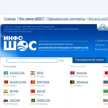
Главная
Что такое ШОС?
Официальные документы
Кто есть кто
Портал создан при финансовой поддержке
Федерального агентства по печати и массовым коммуникациям
Российской Федерации
Расширенный поиск
Участники:
Наблюдатели:
Пар
КАЗАХСТАН
ИРАН
Монголия
02:56
Астана
01:26
Тегеран
04:56
Улан-Батор
01:2
БЕЛОРУССИЯ
КИРГИЗИЯ
Афганистан
23:56
Минск
02:56
Бишкек
01:26
Кабул
01:5
ИНДИЯ
КИТАЙ
02:26
Дели
04:56
Пекин
00:5
РОССИЯ
ПАКИСТАН
00:56
Москва
01:56
Исламабад
00:5