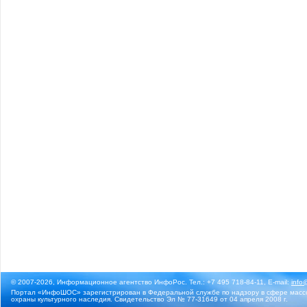
© 2007-2026, Информационное агентство ИнфоРос. Тел.: +7 495 718-84-11, E-mail:
info
Портал «ИнфоШОС» зарегистрирован в Федеральной службе по надзору в сфере массо
охраны культурного наследия. Свидетельство Эл № 77-31649 от 04 апреля 2008 г.