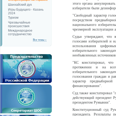
этого органа аннулировать
Шанхайский дух
избиратели были дезинфор
Игры Будущего - Казань
2024
"Свободный характер голо
Туризм
посредством предвыборн
Чрезвычайные
национального избиратель
происшествия
чрезмерной эксплуатации а
Международное
сотрудничество
Судьи утверждают, что 
Все темы »
голосами избирателей и н
использования цифровы
избирательного законод
необъявленных источников
"КС констатировал, чт
протяжении и на всех
избирательного законода
голосования граждан и ра
характер предвыборной
финансировании".
Суд также констатировал "
действующий президент Р
президентом Румынии".
Конституционный суд Рум
президента. Результаты 