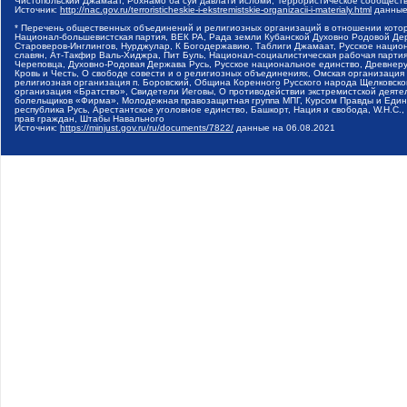
Чистопольский Джамаат, Рохнамо ба суи давлати исломи, Террористическое сообщест
Источник:
http://nac.gov.ru/terroristicheskie-i-ekstremistskie-organizacii-i-materialy.html
данные
* Перечень общественных объединений и религиозных организаций в отношении котор
Национал-большевистская партия, ВЕК РА, Рада земли Кубанской Духовно Родовой Де
Староверов-Инглингов, Нурджулар, К Богодержавию, Таблиги Джамаат, Русское наци
славян, Ат-Такфир Валь-Хиджра, Пит Буль, Национал-социалистическая рабочая парт
Череповца, Духовно-Родовая Держава Русь, Русское национальное единство, Древнер
Кровь и Честь, О свободе совести и о религиозных объединениях, Омская организаци
религиозная организация п. Боровский, Община Коренного Русского народа Щелковског
организация «Братство», Свидетели Иеговы, О противодействии экстремистской деяте
болельщиков «Фирма», Молодежная правозащитная группа МПГ, Курсом Правды и Единен
республика Русь, Арестантское уголовное единство, Башкорт, Нация и свобода, W.H.С
прав граждан, Штабы Навального
Источник:
https://minjust.gov.ru/ru/documents/7822/
данные на
06.08.2021