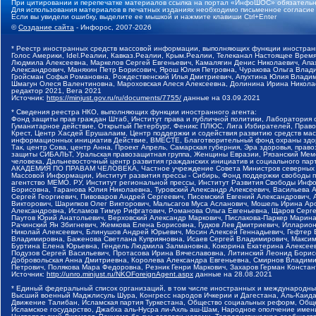
При цитировании и перепечатке материалов ссылка на портал «ИнфоШОС» обязательн
Для использования материалов в печатных изданиях необходимо письменное согласие
Если вы увидели ошибку, выделите ее мышкой и нажмите клавиши Ctrl+Enter
©
Создание сайта
- Инфорос, 2007-2026
* Реестр иностранных средств массовой информации, выполняющих функции иностранн
Голос Америки, Idel.Реалии, Кавказ.Реалии, Крым.Реалии, Телеканал Настоящее Время
Людмила Алексеевна, Маркелов Сергей Евгеньевич, Камалягин Денис Николаевич, Апах
Александрович, Маняхин Петр Борисович, Ярош Юлия Петровна, Чуракова Ольга Влади
Гройсман Софья Романовна, Рождественский Илья Дмитриевич, Апухтина Юлия Владимир
Шмагун Олеся Валентиновна, Мароховская Алеся Алексеевна, Долинина Ирина Никола
редактор 2021, Вега 2021
Источник:
https://minjust.gov.ru/ru/documents/7755/
данные на
03.09.2021
* Сведения реестра НКО, выполняющих функции иностранного агента:
Фонд защиты прав граждан Штаб, Институт права и публичной политики, Лаборатория
Гуманитарное действие, Открытый Петербург, Феникс ПЛЮС, Лига Избирателей, Правов
Крест, Центр Хасдей Ерушалаим, Центр поддержки и содействия развитию средств мас
информационных инициатив Действие, ВМЕСТЕ, Благотворительный фонд охраны здоров
Так, центр Сова, центр Анна, Проект Апрель, Самарская губерния, Эра здоровья, пр
защиты СИБАЛЬТ, Уральская правозащитная группа, Женщины Евразии, Рязанский Мемо
человека, Дальневосточный центр развития гражданских инициатив и социального пар
АКАДЕМИЯ ПО ПРАВАМ ЧЕЛОВЕКА, Частное учреждение Совета Министров северных стр
Массовой Информации, Институт развития прессы - Сибирь, Фонд поддержки свободы 
агентство МЕМО. РУ, Институт региональной прессы, Институт Развития Свободы Инф
Борисовна, Таранова Юлия Николаевна, Туровский Александр Алексеевич, Васильева 
Сергей Георгиевич, Пивоваров Андрей Сергеевич, Писемский Евгений Александрович,
Викторович, Шарипков Олег Викторович, Мальсагов Муса Асланович, Мошель Ирина Ар
Александровна, Исламов Тимур Рифгатович, Романова Ольга Евгеньевна, Щаров Серг
Паутов Юрий Анатольевич, Верховский Александр Маркович, Пислакова-Паркер Марина
Рачинский Ян Збигневич, Жемкова Елена Борисовна, Гудков Лев Дмитриевич, Иллари
Николай Алексеевич, Блинушов Андрей Юрьевич, Мосин Алексей Геннадьевич, Гефтер
Владимировна, Баженова Светлана Куприяновна, Исаев Сергей Владимирович, Максим
Буртина Елена Юрьевна, Гендель Людмила Залмановна, Кокорина Екатерина Алексеев
Подузов Сергей Васильевич, Протасова Ирина Вячеславовна, Литинский Леонид Борис
Добровольская Анна Дмитриевна, Королева Александра Евгеньевна, Смирнов Владими
Петрович, Полякова Мара Федоровна, Резник Генри Маркович, Захаров Герман Конста
Источник:
http://unro.minjust.ru/NKOForeignAgent.aspx
данные на
28.08.2021
* Единый федеральный список организаций, в том числе иностранных и международны
Высший военный Маджлисуль Шура, Конгресс народов Ичкерии и Дагестана, Аль-Каида, 
Движение Талибан, Исламская партия Туркестана, Общество социальных реформ, Общес
Исламское государство, Джабха аль-Нусра ли-Ахль аш-Шам, Народное ополчение имен