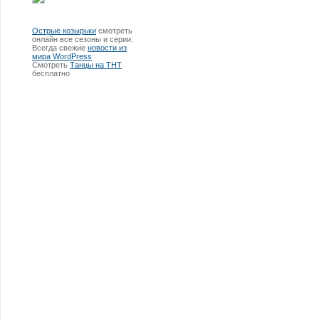
Острые козырьки
смотреть
онлайн все сезоны и серии.
Всегда свежие
новости из
мира WordPress
Смотреть
Танцы на ТНТ
бесплатно