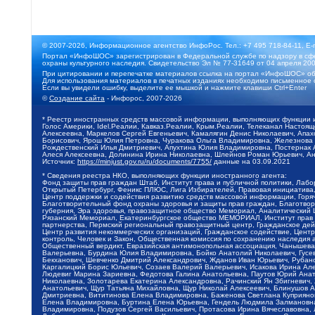
© 2007-2026, Информационное агентство ИнфоРос. Тел.: +7 495 718-84-11, E-
Портал «ИнфоШОС» зарегистрирован в Федеральной службе по надзору в сфе
охраны культурного наследия. Свидетельство Эл № 77-31649 от 04 апреля 200
При цитировании и перепечатке материалов ссылка на портал «ИнфоШОС» об
Для использования материалов в печатных изданиях необходимо письменное 
Если вы увидели ошибку, выделите ее мышкой и нажмите клавиши Ctrl+Enter
©
Создание сайта
- Инфорос, 2007-2026
* Реестр иностранных средств массовой информации, выполняющих функции 
Голос Америки, Idel.Реалии, Кавказ.Реалии, Крым.Реалии, Телеканал Настоя
Алексеевна, Маркелов Сергей Евгеньевич, Камалягин Денис Николаевич, Апах
Борисович, Ярош Юлия Петровна, Чуракова Ольга Владимировна, Железнова М
Рождественский Илья Дмитриевич, Апухтина Юлия Владимировна, Постернак Ал
Алеся Алексеевна, Долинина Ирина Николаевна, Шлейнов Роман Юрьевич, Ани
Источник:
https://minjust.gov.ru/ru/documents/7755/
данные на
03.09.2021
* Сведения реестра НКО, выполняющих функции иностранного агента:
Фонд защиты прав граждан Штаб, Институт права и публичной политики, Лаб
Открытый Петербург, Феникс ПЛЮС, Лига Избирателей, Правовая инициатива, 
Центр поддержки и содействия развитию средств массовой информации, Горя
Благотворительный фонд охраны здоровья и защиты прав граждан, Благотвори
губерния, Эра здоровья, правозащитное общество Мемориал, Аналитический 
Рязанский Мемориал, Екатеринбургское общество МЕМОРИАЛ, Институт прав ч
партнерства, Пермский региональный правозащитный центр, Гражданское де
Центр развития некоммерческих организаций, Гражданское содействие, Цент
контроль, Человек и Закон, Общественная комиссия по сохранению наследия
Общественный вердикт, Евразийская антимонопольная ассоциация, Чанышева 
Валерьевна, Бурдина Юлия Владимировна, Бойко Анатолий Николаевич, Гусев
Бекханович, Шевченко Дмитрий Александрович, Жданов Иван Юрьевич, Рубано
Каргалицкий Борис Юльевич, Созаев Валерий Валерьевич, Исакова Ирина Ал
Людевиг Марина Зариевна, Федотова Галина Анатольевна, Паутов Юрий Анато
Николаевна, Золотарева Екатерина Александровна, Рачинский Ян Збигневич
Анатольевич, Щур Татьяна Михайловна, Щур Николай Алексеевич, Блинушов 
Дмитриевна, Вититинова Елена Владимировна, Баженова Светлана Куприяновн
Елена Владимировна, Буртина Елена Юрьевна, Гендель Людмила Залмановна,
Владимировна, Подузов Сергей Васильевич, Протасова Ирина Вячеславовна, 