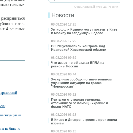
колоссальных
Официальный курс ЦБ России
Новости
 расправиться
ублики готов
08.08.2026 17:25
тих 4 раненых
Уиткофф и Кушнер могут посетить Киев
и Москву на следующей неделе
08.08.2026 17:22
ВС РФ установили контроль над
Ивановкой Харьковской области
08.08.2026 09:39
Что известно об атаках БПЛА на
регионы России
08.08.2026 06:44
Хуснуллин сообщил о значительном
улучшении ситуации на трассе
"Новороссия"
Харьковской
08.08.2026 06:22
Пентагон отстранил генерала,
отвечавшего за помощь Украине и
ссии
фланг НАТО
08.08.2026 06:18
и ситуации на
В Киеве и Днепропетровске произошли
взрывы
ия не бить по
08.08.2026 06:13