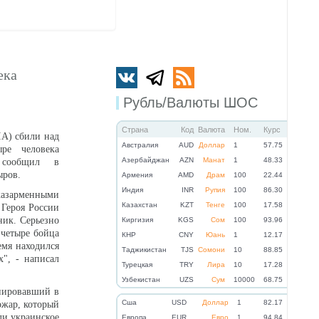
ека
Рубль/Валюты ШОС
Страна
Код
Валюта
Ном.
Курс
А) сбили над
Австралия
AUD
Доллар
1
57.75
ре человека
Азербайджан
AZN
Манат
1
48.33
 сообщил в
ыров.
Армения
AMD
Драм
100
22.44
Индия
INR
Рупия
100
86.30
азарменными
Казахстан
KZT
Тенге
100
17.58
Героя России
ик. Серьезно
Киргизия
KGS
Сом
100
93.96
 четыре бойца
КНР
CNY
Юань
1
12.17
емя находился
Таджикистан
TJS
Сомони
10
88.85
", - написал
Турецкая
TRY
Лира
10
17.28
Узбекистан
UZS
Сум
10000
68.75
онировавший в
Cша
USD
Доллар
1
82.17
ожар, который
ли украинское
Eвропа
EUR
Евро
1
94.84