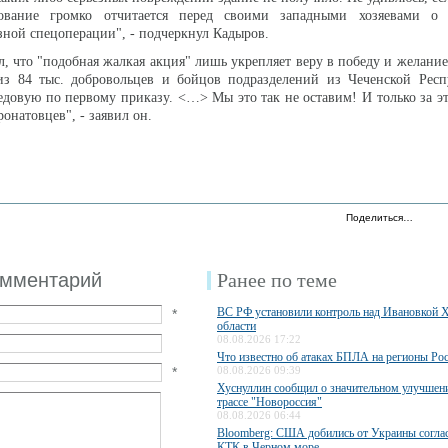
дование громко отчитается перед своими западными хозяевами о 
озной спецоперации", - подчеркнул Кадыров.
л, что "подобная жалкая акция" лишь укрепляет веру в победу и желание
 из 84 тыс. добровольцев и бойцов подразделений из Чеченской Респ
едовую по первому приказу. <…> Мы это так не оставим! И только за э
онатовцев", - заявил он.
Поделиться…
омментарий
Ранее по теме
ВС РФ установили контроль над Ивановкой 
*
области
08.08.2026 17:22
Что известно об атаках БПЛА на регионы Ро
*
08.08.2026 09:39
Хуснуллин сообщил о значительном улучшени
трассе "Новороссия"
08.08.2026 06:44
Bloomberg: США добились от Украины соглас
КТК в Черном море