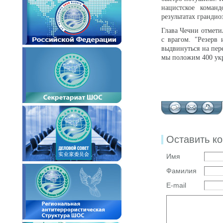
нацистское коман
результатах гранди
Глава Чечни отмети
с врагом. "Резерв
выдвинуться на пер
мы положим 400 укр
Оставить к
Имя
Фамилия
E-mail