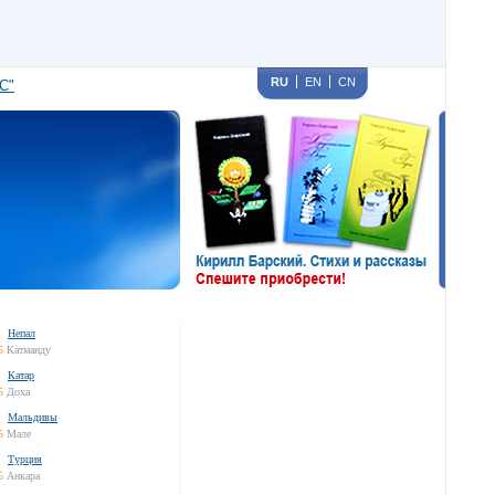
RU
EN
CN
С"
Непал
5
Катманду
Катар
5
Доха
Мальдивы
5
Мале
Турция
5
Анкара