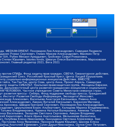
обода, MEDIUM-ORIENT, Пономарев Лев Александрович, Савицкая Людмила
Баданин Роман Сергеевич, Гликин Максим Александрович, Маняхин Петр
er SIA, Рубин Михаил Аркадьевич, Гройсман Софья Романовна,
Степан Юрьевич, Istories fonds, Шмагун Олеся Валентиновна, Мароховская
нолит, Главный редактор 2021, Вега 2021
Мы против СПИДа, Фонд защиты прав граждан, СВЕЧА, Гуманитарное действие,
 Гражданский Союз, Российский Красный Крест, Центр Хасдей Ерушалаим,
 Центр социально-информационных инициатив Действие, ВМЕСТЕ,
айга, Так-Так-Так, центр Сова, центр Анна, Проект Апрель, Самарская
Центр защиты СИБАЛЬТ, Уральская правозащитная группа, Женщины Евразии,
ка, Дальневосточный центр развития гражданских инициатив и социального
АВАМ ЧЕЛОВЕКА, Частное учреждение Совета Министров северных стран,
т развития прессы - Сибирь, Фонд поддержки свободы прессы, Гражданский
ы, Институт Развития Свободы Информации, Экозащита!-Женсовет,
ександр Алексеевич, Васильева Анастасия Евгеньевна, Ривина Анна
вгений Александрович, Аверин Виталий Евгеньевич, Барахоев Магомед
на Ароновна, Шведов Григорий Сергеевич, Пономарев Лев Александрович,
ксадрович, Цирульников Борис Альбертович, Халидова Марина Владимировна,
 Татьяна Владимировна, Чуркина Наталья Валерьевна, Акимова Татьяна
 Анна Васильевна, Захарова Светлана Сергеевна, Аверин Владимир
ксей Кириллович, Флиге Ирина Анатольевна, Мельникова Валентина
, Голубева Елена Николаевна, Ганнушкина Светлана Алексеевна, Закс
, Пастухова Анна Яковлевна, Прохоров Вадим Юрьевич, Шахова Елена
 Шабад Анатолий Ефимович, Сухих Дарья Николаевна, Орлов Олег Петрович,