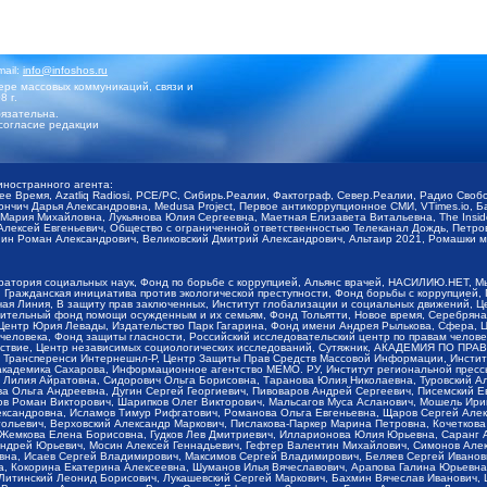
mail:
info@infoshos.ru
ре массовых коммуникаций, связи и
8 г.
язательна.
согласие редакции
иностранного агента:
щее Время, Azatliq Radiosi, PCE/PC, Сибирь.Реалии, Фактограф, Север.Реалии, Радио Св
ончич Дарья Александровна, Medusa Project, Первое антикоррупционное СМИ, VTimes.io, 
ария Михайловна, Лукьянова Юлия Сергеевна, Маетная Елизавета Витальевна, The Insid
ексей Евгеньевич, Общество с ограниченной ответственностью Телеканал Дождь, Петров 
н Роман Александрович, Великовский Дмитрий Александрович, Альтаир 2021, Ромашки мо
оратория социальных наук, Фонд по борьбе с коррупцией, Альянс врачей, НАСИЛИЮ.НЕТ, 
Гражданская инициатива против экологической преступности, Фонд борьбы с коррупцией,
чая Линия, В защиту прав заключенных, Институт глобализации и социальных движений,
тельный фонд помощи осужденным и их семьям, Фонд Тольятти, Новое время, Серебряная т
Центр Юрия Левады, Издательство Парк Гагарина, Фонд имени Андрея Рылькова, Сфера, 
еловека, Фонд защиты гласности, Российский исследовательский центр по правам челове
йствие, Центр независимых социологических исследований, Сутяжник, АКАДЕМИЯ ПО ПР
р Трансперенси Интернешнл-Р, Центр Защиты Прав Средств Массовой Информации, Институ
 академика Сахарова, Информационное агентство МЕМО. РУ, Институт региональной пресс
Лилия Айратовна, Сидорович Ольга Борисовна, Таранова Юлия Николаевна, Туровский Ал
а Ольга Андреевна, Дугин Сергей Георгиевич, Пивоваров Андрей Сергеевич, Писемский Е
в Роман Викторович, Шарипков Олег Викторович, Мальсагов Муса Асланович, Мошель Ири
ександровна, Исламов Тимур Рифгатович, Романова Ольга Евгеньевна, Щаров Сергей Але
льевич, Верховский Александр Маркович, Пислакова-Паркер Марина Петровна, Кочеткова
, Жемкова Елена Борисовна, Гудков Лев Дмитриевич, Илларионова Юлия Юрьевна, Саранг
Андрей Юрьевич, Мосин Алексей Геннадьевич, Гефтер Валентин Михайлович, Симонов Але
а, Исаев Сергей Владимирович, Максимов Сергей Владимирович, Беляев Сергей Иванович
 Кокорина Екатерина Алексеевна, Шуманов Илья Вячеславович, Арапова Галина Юрьевна
Литинский Леонид Борисович, Лукашевский Сергей Маркович, Бахмин Вячеслав Иванович,