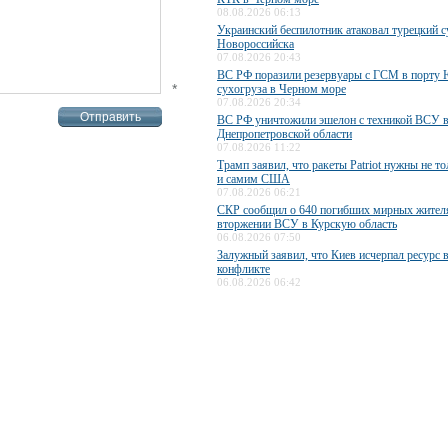
08.08.2026 06:13
Украинский беспилотник атаковал турецкий с
Новороссийска
07.08.2026 20:43
ВС РФ поразили резервуары с ГСМ в порту
*
сухогруза в Черном море
07.08.2026 20:34
ВС РФ уничтожили эшелон с техникой ВСУ 
Днепропетровской области
07.08.2026 11:22
Трамп заявил, что ракеты Patriot нужны не то
и самим США
07.08.2026 06:21
СКР сообщил о 640 погибших мирных жител
вторжении ВСУ в Курскую область
06.08.2026 07:50
Залужный заявил, что Киев исчерпал ресурс 
конфликте
06.08.2026 06:42