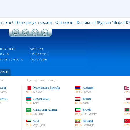
сть кто?
Дети рисуют сказки
О проекте
Контакты
Журнал "ИнфоШО
оиск
ли:
Партнеры по диалогу:
олия
Королевство Бахрейн
Армения
Батор
20:15
Манама
20:15
Ереван
20:1
нистан
Азербайджан
Египет
л
20:45
Баку
18:45
Каир
19:4
Саудовская Аравия
Кувейт
19:45
Эр-Рияд
19:45
Эль-Кувейт
19:4
ОАЭ
Мьянма
19:45
Абу-Даби
19:45
Нейпьидо
18:4