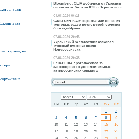
Bloomberg: США добились от Украины
согласия не бить по КТК в Черном море
ухогруз возле
08.08.2026 06:11
Силы CENTCOM перехватили более 50
 Южный и два
торговых судов после возобновления
блокады Ирана
07.08.2026 20:43
в
Украинский беспилотник атаковал
турецкий сухогруз возле
Новороссийска
лько Украине, но
07.08.2026 20:38
Сенат США проголосовал за
ях при
законопроект о дополнительных
антироссийских санкциях
вооружений в
Пн
Вт
Ср
Чт
Пт
Сб
Вс
1
2
3
4
5
6
7
8
9
10
11
12
13
14
15
16
17
18
19
20
21
22
23
24
25
26
27
28
29
30