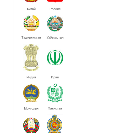
Китай
Россия
Таджикистан
Узбекистан
Индия
Иран
Монголия
Пакистан