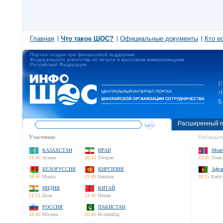
Главная
Что такое ШОС?
Официальные документы
Кто е
Портал создан при финансовой поддержке
Федерального агентства по печати и массовым коммуникациям
Российской Федерации
Расширенный п
Участники:
Наблюдате
КАЗАХСТАН
ИРАН
Монг
21:45
Астана
20:15
Тегеран
23:45
Улан-
БЕЛОРУССИЯ
КИРГИЗИЯ
Афга
18:45
Минск
21:45
Бишкек
20:15
Кабу
ИНДИЯ
КИТАЙ
21:15
Дели
23:45
Пекин
РОССИЯ
ПАКИСТАН
19:45
Москва
20:45
Исламабад