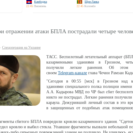
Камбоджа
Шри-Ланка
22:45
Пномпень
22:45
Коломбо
ри отражении атаки БПЛА пострадали четыре челов
Спецоперация на Украине
ТАСС. Беспилотный летательный аппарат (БПЛ
казарменными зданиями в Грозном, четы
получили легкие ранения. Об этом
своем
Telegram-канале
глава Чечни Рамзан Кад
"Сегодня в 00:55 [мск] в Грозном над к
зданиями специального полка полиции имени 
А.А. Кадырова МВД по ЧР был сбит беспилотн
никто не пострадал. Легкие ранения получили
караула. Дежуривший личный состав в это вр
в защищенных от подобных атак помещениях
рагменты сбитого БПЛА повредили кровлю казарменного здания. "Сдет
едил кровлю и выбил стекла. Упавшие фрагменты вызвали небольшой п
аких-либо серьезных повреждений здание не получило. Не удивлюсь, ес