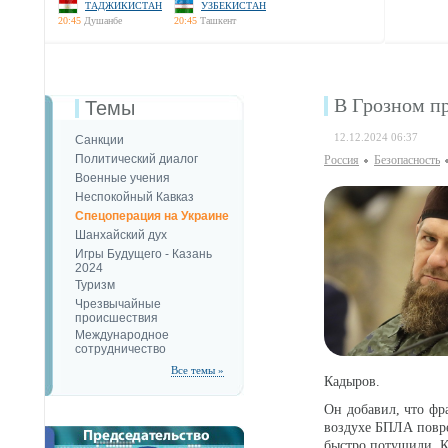
ТАДЖИКИСТАН
УЗБЕКИСТАН
20:45
Душанбе
20:45
Ташкент
В Грозном п
Темы
12.12.2024 06:37
Санкции
Политический диалог
Россия
Безопаcность
Военные учения
Неспокойный Кавказ
Спецоперация на Украине
Шанхайский дух
Игры Будущего - Казань
2024
Туризм
Чрезвычайные
происшествия
Международное
сотрудничество
Все темы »
Кадыров.
Он добавил, что ф
воздухе БПЛА повр
быстро потушили. К