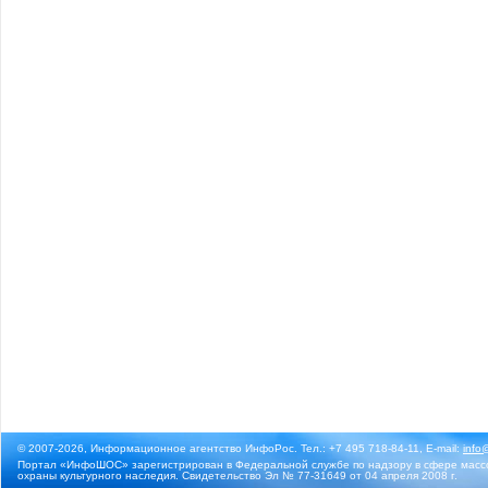
© 2007-2026, Информационное агентство ИнфоРос. Тел.: +7 495 718-84-11, E-mail:
info
Портал «ИнфоШОС» зарегистрирован в Федеральной службе по надзору в сфере массо
охраны культурного наследия. Свидетельство Эл № 77-31649 от 04 апреля 2008 г.