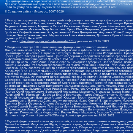
При цитировании и перепечатке материалов ссылка на портал «ИнфоШОС» обязательн
Для использования материалов в печатных изданиях необходимо письменное согласие
Если вы увидели ошибку, выделите ее мышкой и нажмите клавиши Ctrl+Enter
©
Создание сайта
- Инфорос, 2007-2026
* Реестр иностранных средств массовой информации, выполняющих функции иностранн
Голос Америки, Idel.Реалии, Кавказ.Реалии, Крым.Реалии, Телеканал Настоящее Время
Людмила Алексеевна, Маркелов Сергей Евгеньевич, Камалягин Денис Николаевич, Апах
Александрович, Маняхин Петр Борисович, Ярош Юлия Петровна, Чуракова Ольга Влади
Гройсман Софья Романовна, Рождественский Илья Дмитриевич, Апухтина Юлия Владимир
Шмагун Олеся Валентиновна, Мароховская Алеся Алексеевна, Долинина Ирина Никола
редактор 2021, Вега 2021
Источник:
https://minjust.gov.ru/ru/documents/7755/
данные на
03.09.2021
* Сведения реестра НКО, выполняющих функции иностранного агента:
Фонд защиты прав граждан Штаб, Институт права и публичной политики, Лаборатория
Гуманитарное действие, Открытый Петербург, Феникс ПЛЮС, Лига Избирателей, Правов
Крест, Центр Хасдей Ерушалаим, Центр поддержки и содействия развитию средств мас
информационных инициатив Действие, ВМЕСТЕ, Благотворительный фонд охраны здоров
Так, центр Сова, центр Анна, Проект Апрель, Самарская губерния, Эра здоровья, пр
защиты СИБАЛЬТ, Уральская правозащитная группа, Женщины Евразии, Рязанский Мемо
человека, Дальневосточный центр развития гражданских инициатив и социального пар
АКАДЕМИЯ ПО ПРАВАМ ЧЕЛОВЕКА, Частное учреждение Совета Министров северных стр
Массовой Информации, Институт развития прессы - Сибирь, Фонд поддержки свободы 
агентство МЕМО. РУ, Институт региональной прессы, Институт Развития Свободы Инф
Борисовна, Таранова Юлия Николаевна, Туровский Александр Алексеевич, Васильева 
Сергей Георгиевич, Пивоваров Андрей Сергеевич, Писемский Евгений Александрович,
Викторович, Шарипков Олег Викторович, Мальсагов Муса Асланович, Мошель Ирина Ар
Александровна, Исламов Тимур Рифгатович, Романова Ольга Евгеньевна, Щаров Серг
Паутов Юрий Анатольевич, Верховский Александр Маркович, Пислакова-Паркер Марина
Рачинский Ян Збигневич, Жемкова Елена Борисовна, Гудков Лев Дмитриевич, Иллари
Николай Алексеевич, Блинушов Андрей Юрьевич, Мосин Алексей Геннадьевич, Гефтер
Владимировна, Баженова Светлана Куприяновна, Исаев Сергей Владимирович, Максим
Буртина Елена Юрьевна, Гендель Людмила Залмановна, Кокорина Екатерина Алексеев
Подузов Сергей Васильевич, Протасова Ирина Вячеславовна, Литинский Леонид Борис
Добровольская Анна Дмитриевна, Королева Александра Евгеньевна, Смирнов Владими
Петрович, Полякова Мара Федоровна, Резник Генри Маркович, Захаров Герман Конста
Источник:
http://unro.minjust.ru/NKOForeignAgent.aspx
данные на
28.08.2021
* Единый федеральный список организаций, в том числе иностранных и международны
Высший военный Маджлисуль Шура, Конгресс народов Ичкерии и Дагестана, Аль-Каида, 
Движение Талибан, Исламская партия Туркестана, Общество социальных реформ, Общес
Исламское государство, Джабха аль-Нусра ли-Ахль аш-Шам, Народное ополчение имен