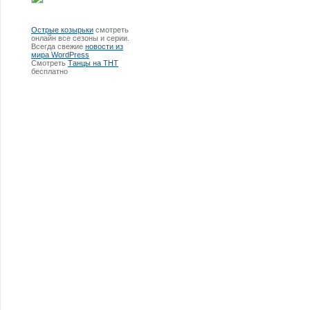
Острые козырьки
смотреть
онлайн все сезоны и серии.
Всегда свежие
новости из
мира WordPress
Смотреть
Танцы на ТНТ
бесплатно