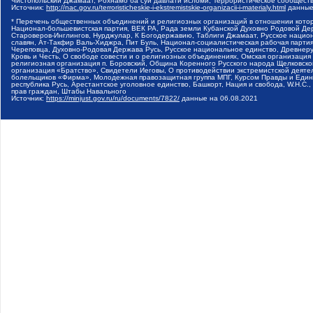
Чистопольский Джамаат, Рохнамо ба суи давлати исломи, Террористическое сообщест
Источник:
http://nac.gov.ru/terroristicheskie-i-ekstremistskie-organizacii-i-materialy.html
данные
* Перечень общественных объединений и религиозных организаций в отношении котор
Национал-большевистская партия, ВЕК РА, Рада земли Кубанской Духовно Родовой Де
Староверов-Инглингов, Нурджулар, К Богодержавию, Таблиги Джамаат, Русское наци
славян, Ат-Такфир Валь-Хиджра, Пит Буль, Национал-социалистическая рабочая парт
Череповца, Духовно-Родовая Держава Русь, Русское национальное единство, Древнер
Кровь и Честь, О свободе совести и о религиозных объединениях, Омская организаци
религиозная организация п. Боровский, Община Коренного Русского народа Щелковског
организация «Братство», Свидетели Иеговы, О противодействии экстремистской деяте
болельщиков «Фирма», Молодежная правозащитная группа МПГ, Курсом Правды и Единен
республика Русь, Арестантское уголовное единство, Башкорт, Нация и свобода, W.H.С
прав граждан, Штабы Навального
Источник:
https://minjust.gov.ru/ru/documents/7822/
данные на
06.08.2021