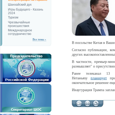
Шанхайский дух
Игры Будущего - Казань
2024
Туризм
Чрезвычайные
происшествия
Международное
сотрудничество
Все темы »
В посольстве Китая в Ваши
Согласно публикации, ко
других высокопоставленных
В частности, премьер-ми
размышляет" о присутстви
Ранее телеканал 13 
Нетаньяху
планирует
прин
окончательное решение еще
Инаугурация Трампа заплан