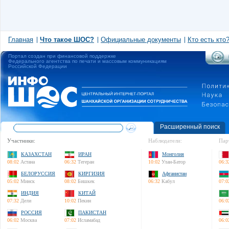
Главная
Что такое ШОС?
Официальные документы
Кто есть кто
Портал создан при финансовой поддержке
Федерального агентства по печати и массовым коммуникациям
Российской Федерации
Расширенный поиск
Участники:
Наблюдатели:
Пар
КАЗАХСТАН
ИРАН
Монголия
08:02
Астана
06:32
Тегеран
10:02
Улан-Батор
06:3
БЕЛОРУССИЯ
КИРГИЗИЯ
Афганистан
05:02
Минск
08:02
Бишкек
06:32
Кабул
07:0
ИНДИЯ
КИТАЙ
07:32
Дели
10:02
Пекин
06:0
РОССИЯ
ПАКИСТАН
06:02
Москва
07:02
Исламабад
06:0