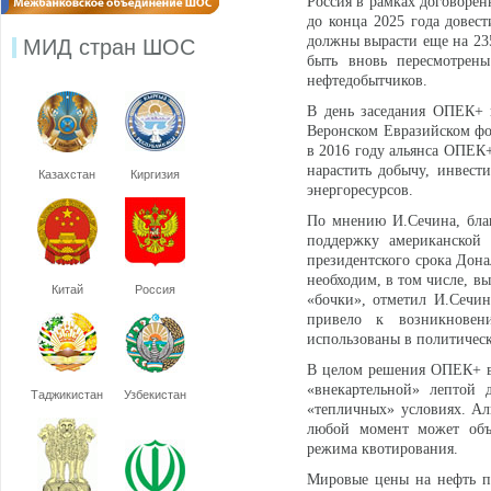
Россия в рамках договорен
до конца 2025 года довест
должны вырасти еще на 235
МИД стран ШОС
быть вновь пересмотрены
нефтедобытчиков.
В день заседания ОПЕК+ 
Веронском Евразийском фо
в 2016 году альянса ОПЕК+
нарастить добычу, инвест
Казахстан
Киргизия
энергоресурсов.
По мнению И.Сечина, бла
поддержку американской 
президентского срока Дона
необходим, в том числе, в
Китай
Россия
«бочки», отметил И.Сечи
привело к возникновен
использованы в политическ
В целом решения ОПЕК+ вы
«внекартельной» лептой
Таджикистан
Узбекистан
«тепличных» условиях. Ал
любой момент может объ
режима квотирования.
Мировые цены на нефть п