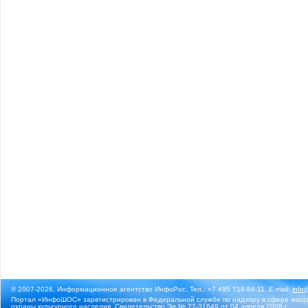
© 2007-2026, Информационное агентство ИнфоРос. Тел.: +7 495 718-84-11, E-mail:
info
Портал «ИнфоШОС» зарегистрирован в Федеральной службе по надзору в сфере массо
охраны культурного наследия. Свидетельство Эл № 77-31649 от 04 апреля 2008 г.