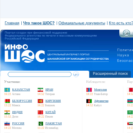
Главная
Что такое ШОС?
Официальные документы
Кто есть кто
Портал создан при финансовой поддержке
Федерального агентства по печати и массовым коммуникациям
Российской Федерации
Расширенный поиск
Участники:
Наблюдатели:
Пар
КАЗАХСТАН
ИРАН
Монголия
16:22
Астана
14:52
Тегеран
18:22
Улан-Батор
14:5
БЕЛОРУССИЯ
КИРГИЗИЯ
Афганистан
13:22
Минск
16:22
Бишкек
14:52
Кабул
15:2
ИНДИЯ
КИТАЙ
15:52
Дели
18:22
Пекин
14:2
РОССИЯ
ПАКИСТАН
14:22
Москва
15:22
Исламабад
14:2