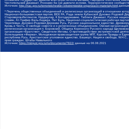
Чистопольский Джамаат, Рохнамо ба суи давлати исломи, Террористическое сообщест
Источник:
http://nac.gov.ru/terroristicheskie-i-ekstremistskie-organizacii-i-materialy.html
данные
* Перечень общественных объединений и религиозных организаций в отношении котор
Национал-большевистская партия, ВЕК РА, Рада земли Кубанской Духовно Родовой Де
Староверов-Инглингов, Нурджулар, К Богодержавию, Таблиги Джамаат, Русское наци
славян, Ат-Такфир Валь-Хиджра, Пит Буль, Национал-социалистическая рабочая парт
Череповца, Духовно-Родовая Держава Русь, Русское национальное единство, Древнер
Кровь и Честь, О свободе совести и о религиозных объединениях, Омская организаци
религиозная организация п. Боровский, Община Коренного Русского народа Щелковског
организация «Братство», Свидетели Иеговы, О противодействии экстремистской деяте
болельщиков «Фирма», Молодежная правозащитная группа МПГ, Курсом Правды и Единен
республика Русь, Арестантское уголовное единство, Башкорт, Нация и свобода, W.H.С
прав граждан, Штабы Навального
Источник:
https://minjust.gov.ru/ru/documents/7822/
данные на
06.08.2021