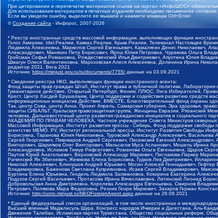
При цитировании и перепечатке материалов ссылка на портал «ИнфоШОС» обязательн
Для использования материалов в печатных изданиях необходимо письменное согласие
Если вы увидели ошибку, выделите ее мышкой и нажмите клавиши Ctrl+Enter
©
Создание сайта
- Инфорос, 2007-2026
* Реестр иностранных средств массовой информации, выполняющих функции иностранн
Голос Америки, Idel.Реалии, Кавказ.Реалии, Крым.Реалии, Телеканал Настоящее Время
Людмила Алексеевна, Маркелов Сергей Евгеньевич, Камалягин Денис Николаевич, Апах
Александрович, Маняхин Петр Борисович, Ярош Юлия Петровна, Чуракова Ольга Влади
Гройсман Софья Романовна, Рождественский Илья Дмитриевич, Апухтина Юлия Владимир
Шмагун Олеся Валентиновна, Мароховская Алеся Алексеевна, Долинина Ирина Никола
редактор 2021, Вега 2021
Источник:
https://minjust.gov.ru/ru/documents/7755/
данные на
03.09.2021
* Сведения реестра НКО, выполняющих функции иностранного агента:
Фонд защиты прав граждан Штаб, Институт права и публичной политики, Лаборатория
Гуманитарное действие, Открытый Петербург, Феникс ПЛЮС, Лига Избирателей, Правов
Крест, Центр Хасдей Ерушалаим, Центр поддержки и содействия развитию средств мас
информационных инициатив Действие, ВМЕСТЕ, Благотворительный фонд охраны здоров
Так, центр Сова, центр Анна, Проект Апрель, Самарская губерния, Эра здоровья, пр
защиты СИБАЛЬТ, Уральская правозащитная группа, Женщины Евразии, Рязанский Мемо
человека, Дальневосточный центр развития гражданских инициатив и социального пар
АКАДЕМИЯ ПО ПРАВАМ ЧЕЛОВЕКА, Частное учреждение Совета Министров северных стр
Массовой Информации, Институт развития прессы - Сибирь, Фонд поддержки свободы 
агентство МЕМО. РУ, Институт региональной прессы, Институт Развития Свободы Инф
Борисовна, Таранова Юлия Николаевна, Туровский Александр Алексеевич, Васильева 
Сергей Георгиевич, Пивоваров Андрей Сергеевич, Писемский Евгений Александрович,
Викторович, Шарипков Олег Викторович, Мальсагов Муса Асланович, Мошель Ирина Ар
Александровна, Исламов Тимур Рифгатович, Романова Ольга Евгеньевна, Щаров Серг
Паутов Юрий Анатольевич, Верховский Александр Маркович, Пислакова-Паркер Марина
Рачинский Ян Збигневич, Жемкова Елена Борисовна, Гудков Лев Дмитриевич, Иллари
Николай Алексеевич, Блинушов Андрей Юрьевич, Мосин Алексей Геннадьевич, Гефтер
Владимировна, Баженова Светлана Куприяновна, Исаев Сергей Владимирович, Максим
Буртина Елена Юрьевна, Гендель Людмила Залмановна, Кокорина Екатерина Алексеев
Подузов Сергей Васильевич, Протасова Ирина Вячеславовна, Литинский Леонид Борис
Добровольская Анна Дмитриевна, Королева Александра Евгеньевна, Смирнов Владими
Петрович, Полякова Мара Федоровна, Резник Генри Маркович, Захаров Герман Конста
Источник:
http://unro.minjust.ru/NKOForeignAgent.aspx
данные на
28.08.2021
* Единый федеральный список организаций, в том числе иностранных и международны
Высший военный Маджлисуль Шура, Конгресс народов Ичкерии и Дагестана, Аль-Каида, 
Движение Талибан, Исламская партия Туркестана, Общество социальных реформ, Общес
Исламское государство, Джабха аль-Нусра ли-Ахль аш-Шам, Народное ополчение имен