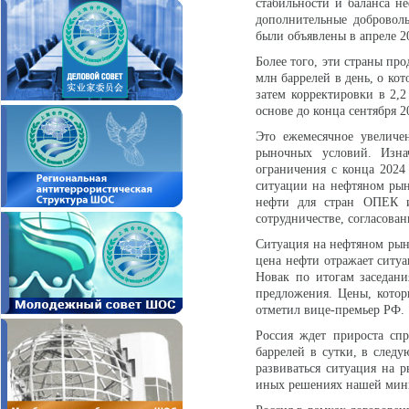
стабильности и баланса н
дополнительные доброволь
были объявлены в апреле 20
Более того, эти страны пр
млн баррелей в день, о кот
затем корректировки в 2,2
основе до конца сентября 
Это ежемесячное увеличе
рыночных условий. Изна
ограничения с конца 2024 
ситуации на нефтяном ры
нефти для стран ОПЕК и
сотрудничестве, согласован
Ситуация на нефтяном рынк
цена нефти отражает ситуа
Новак по итогам заседан
предложения. Цены, котор
отметил вице-премьер РФ.
Россия ждет прироста сп
баррелей в сутки, в следу
развиваться ситуация на 
иных решениях нашей мини