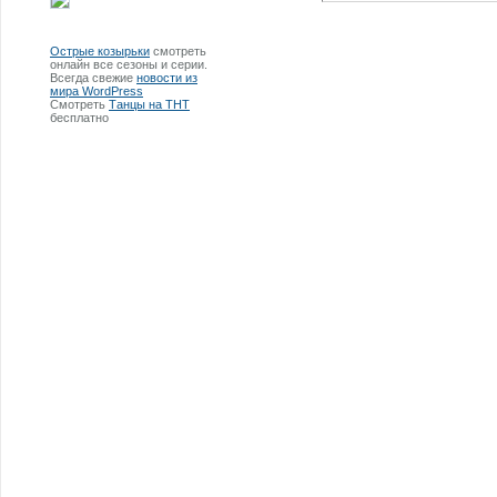
Острые козырьки
смотреть
онлайн все сезоны и серии.
Всегда свежие
новости из
мира WordPress
Смотреть
Танцы на ТНТ
бесплатно