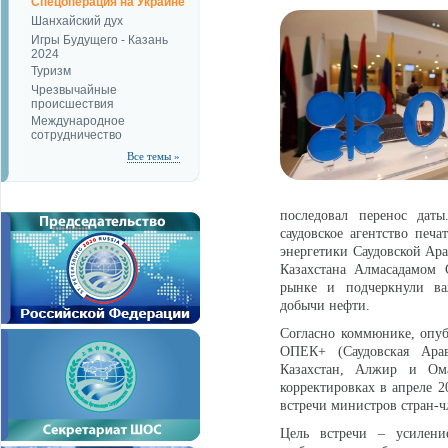
Спецоперация на Украине
Шанхайский дух
Игры Будущего - Казань
2024
Туризм
Чрезвычайные
происшествия
Международное
сотрудничество
Все темы »
последовал перенос даты
саудовское агентство печ
энергетики Саудовской Ар
Казахстана Алмасадамом 
рынке и подчеркнули в
добычи нефти.
Согласно коммюнике, опуб
ОПЕК+ (Саудовская Арав
Казахстан, Алжир и Ома
корректировках в апреле 2
встречи министров стран-
Цель встречи – усилен