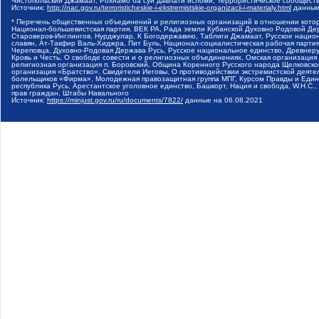
Чистопольский Джамаат, Рохнамо ба суи давлати исломи, Террористическое сообщест
Источник:
http://nac.gov.ru/terroristicheskie-i-ekstremistskie-organizacii-i-materialy.html
данные
* Перечень общественных объединений и религиозных организаций в отношении котор
Национал-большевистская партия, ВЕК РА, Рада земли Кубанской Духовно Родовой Де
Староверов-Инглингов, Нурджулар, К Богодержавию, Таблиги Джамаат, Русское наци
славян, Ат-Такфир Валь-Хиджра, Пит Буль, Национал-социалистическая рабочая парт
Череповца, Духовно-Родовая Держава Русь, Русское национальное единство, Древнер
Кровь и Честь, О свободе совести и о религиозных объединениях, Омская организаци
религиозная организация п. Боровский, Община Коренного Русского народа Щелковског
организация «Братство», Свидетели Иеговы, О противодействии экстремистской деяте
болельщиков «Фирма», Молодежная правозащитная группа МПГ, Курсом Правды и Единен
республика Русь, Арестантское уголовное единство, Башкорт, Нация и свобода, W.H.С
прав граждан, Штабы Навального
Источник:
https://minjust.gov.ru/ru/documents/7822/
данные на
06.08.2021