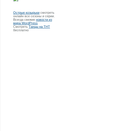
Острые козырьки
смотреть
онлайн все сезоны и серии.
Всегда свежие
новости из
мира WordPress
Смотреть
Танцы на ТНТ
бесплатно