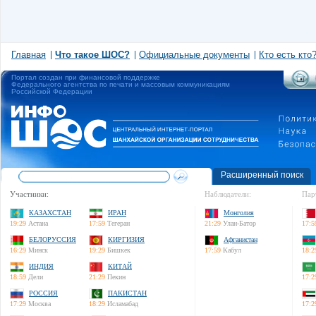
Главная
Что такое ШОС?
Официальные документы
Кто есть кто
Портал создан при финансовой поддержке
Федерального агентства по печати и массовым коммуникациям
Российской Федерации
Расширенный поиск
Участники:
Наблюдатели:
Пар
КАЗАХСТАН
ИРАН
Монголия
19:29
Астана
17:59
Тегеран
21:29
Улан-Батор
17:5
БЕЛОРУССИЯ
КИРГИЗИЯ
Афганистан
16:29
Минск
19:29
Бишкек
17:59
Кабул
18:2
ИНДИЯ
КИТАЙ
18:59
Дели
21:29
Пекин
17:2
РОССИЯ
ПАКИСТАН
17:29
Москва
18:29
Исламабад
17:2