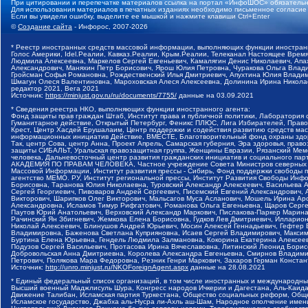
При цитировании и перепечатке материалов ссылка на портал «ИнфоШОС» обязательн
Для использования материалов в печатных изданиях необходимо письменное согласие
Если вы увидели ошибку, выделите ее мышкой и нажмите клавиши Ctrl+Enter
©
Создание сайта
- Инфорос, 2007-2026
* Реестр иностранных средств массовой информации, выполняющих функции иностранн
Голос Америки, Idel.Реалии, Кавказ.Реалии, Крым.Реалии, Телеканал Настоящее Время
Людмила Алексеевна, Маркелов Сергей Евгеньевич, Камалягин Денис Николаевич, Апах
Александрович, Маняхин Петр Борисович, Ярош Юлия Петровна, Чуракова Ольга Влади
Гройсман Софья Романовна, Рождественский Илья Дмитриевич, Апухтина Юлия Владимир
Шмагун Олеся Валентиновна, Мароховская Алеся Алексеевна, Долинина Ирина Никола
редактор 2021, Вега 2021
Источник:
https://minjust.gov.ru/ru/documents/7755/
данные на
03.09.2021
* Сведения реестра НКО, выполняющих функции иностранного агента:
Фонд защиты прав граждан Штаб, Институт права и публичной политики, Лаборатория
Гуманитарное действие, Открытый Петербург, Феникс ПЛЮС, Лига Избирателей, Правов
Крест, Центр Хасдей Ерушалаим, Центр поддержки и содействия развитию средств мас
информационных инициатив Действие, ВМЕСТЕ, Благотворительный фонд охраны здоров
Так, центр Сова, центр Анна, Проект Апрель, Самарская губерния, Эра здоровья, пр
защиты СИБАЛЬТ, Уральская правозащитная группа, Женщины Евразии, Рязанский Мемо
человека, Дальневосточный центр развития гражданских инициатив и социального пар
АКАДЕМИЯ ПО ПРАВАМ ЧЕЛОВЕКА, Частное учреждение Совета Министров северных стр
Массовой Информации, Институт развития прессы - Сибирь, Фонд поддержки свободы 
агентство МЕМО. РУ, Институт региональной прессы, Институт Развития Свободы Инф
Борисовна, Таранова Юлия Николаевна, Туровский Александр Алексеевич, Васильева 
Сергей Георгиевич, Пивоваров Андрей Сергеевич, Писемский Евгений Александрович,
Викторович, Шарипков Олег Викторович, Мальсагов Муса Асланович, Мошель Ирина Ар
Александровна, Исламов Тимур Рифгатович, Романова Ольга Евгеньевна, Щаров Серг
Паутов Юрий Анатольевич, Верховский Александр Маркович, Пислакова-Паркер Марина
Рачинский Ян Збигневич, Жемкова Елена Борисовна, Гудков Лев Дмитриевич, Иллари
Николай Алексеевич, Блинушов Андрей Юрьевич, Мосин Алексей Геннадьевич, Гефтер
Владимировна, Баженова Светлана Куприяновна, Исаев Сергей Владимирович, Максим
Буртина Елена Юрьевна, Гендель Людмила Залмановна, Кокорина Екатерина Алексеев
Подузов Сергей Васильевич, Протасова Ирина Вячеславовна, Литинский Леонид Борис
Добровольская Анна Дмитриевна, Королева Александра Евгеньевна, Смирнов Владими
Петрович, Полякова Мара Федоровна, Резник Генри Маркович, Захаров Герман Конста
Источник:
http://unro.minjust.ru/NKOForeignAgent.aspx
данные на
28.08.2021
* Единый федеральный список организаций, в том числе иностранных и международны
Высший военный Маджлисуль Шура, Конгресс народов Ичкерии и Дагестана, Аль-Каида, 
Движение Талибан, Исламская партия Туркестана, Общество социальных реформ, Общес
Исламское государство, Джабха аль-Нусра ли-Ахль аш-Шам, Народное ополчение имен