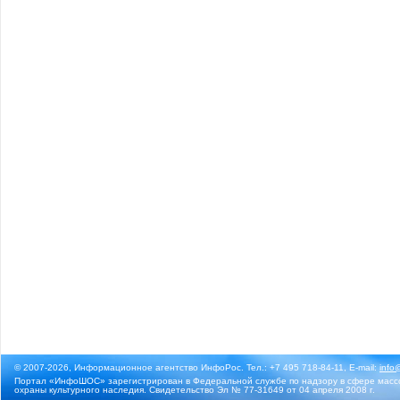
© 2007-2026, Информационное агентство ИнфоРос. Тел.: +7 495 718-84-11, E-mail:
info
Портал «ИнфоШОС» зарегистрирован в Федеральной службе по надзору в сфере массо
охраны культурного наследия. Свидетельство Эл № 77-31649 от 04 апреля 2008 г.