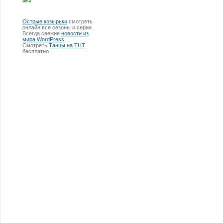
Острые козырьки
смотреть
онлайн все сезоны и серии.
Всегда свежие
новости из
мира WordPress
Смотреть
Танцы на ТНТ
бесплатно