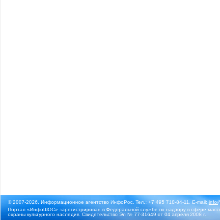
© 2007-2026, Информационное агентство ИнфоРос. Тел.: +7 495 718-84-11, E-mail:
info
Портал «ИнфоШОС» зарегистрирован в Федеральной службе по надзору в сфере массо
охраны культурного наследия. Свидетельство Эл № 77-31649 от 04 апреля 2008 г.