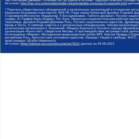
Чистопольский Джамаат, Рохнамо ба суи давлати исломи, Террористическое сообщест
Источник:
http://nac.gov.ru/terroristicheskie-i-ekstremistskie-organizacii-i-materialy.html
данные
* Перечень общественных объединений и религиозных организаций в отношении котор
Национал-большевистская партия, ВЕК РА, Рада земли Кубанской Духовно Родовой Де
Староверов-Инглингов, Нурджулар, К Богодержавию, Таблиги Джамаат, Русское наци
славян, Ат-Такфир Валь-Хиджра, Пит Буль, Национал-социалистическая рабочая парт
Череповца, Духовно-Родовая Держава Русь, Русское национальное единство, Древнер
Кровь и Честь, О свободе совести и о религиозных объединениях, Омская организаци
религиозная организация п. Боровский, Община Коренного Русского народа Щелковског
организация «Братство», Свидетели Иеговы, О противодействии экстремистской деяте
болельщиков «Фирма», Молодежная правозащитная группа МПГ, Курсом Правды и Единен
республика Русь, Арестантское уголовное единство, Башкорт, Нация и свобода, W.H.С
прав граждан, Штабы Навального
Источник:
https://minjust.gov.ru/ru/documents/7822/
данные на
06.08.2021