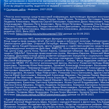
При цитировании и перепечатке материалов ссылка на портал «ИнфоШОС» обязательн
Для использования материалов в печатных изданиях необходимо письменное согласие
Если вы увидели ошибку, выделите ее мышкой и нажмите клавиши Ctrl+Enter
©
Создание сайта
- Инфорос, 2007-2026
* Реестр иностранных средств массовой информации, выполняющих функции иностранн
Голос Америки, Idel.Реалии, Кавказ.Реалии, Крым.Реалии, Телеканал Настоящее Время
Людмила Алексеевна, Маркелов Сергей Евгеньевич, Камалягин Денис Николаевич, Апах
Александрович, Маняхин Петр Борисович, Ярош Юлия Петровна, Чуракова Ольга Влади
Гройсман Софья Романовна, Рождественский Илья Дмитриевич, Апухтина Юлия Владимир
Шмагун Олеся Валентиновна, Мароховская Алеся Алексеевна, Долинина Ирина Никола
редактор 2021, Вега 2021
Источник:
https://minjust.gov.ru/ru/documents/7755/
данные на
03.09.2021
* Сведения реестра НКО, выполняющих функции иностранного агента:
Фонд защиты прав граждан Штаб, Институт права и публичной политики, Лаборатория
Гуманитарное действие, Открытый Петербург, Феникс ПЛЮС, Лига Избирателей, Правов
Крест, Центр Хасдей Ерушалаим, Центр поддержки и содействия развитию средств мас
информационных инициатив Действие, ВМЕСТЕ, Благотворительный фонд охраны здоров
Так, центр Сова, центр Анна, Проект Апрель, Самарская губерния, Эра здоровья, пр
защиты СИБАЛЬТ, Уральская правозащитная группа, Женщины Евразии, Рязанский Мемо
человека, Дальневосточный центр развития гражданских инициатив и социального пар
АКАДЕМИЯ ПО ПРАВАМ ЧЕЛОВЕКА, Частное учреждение Совета Министров северных стр
Массовой Информации, Институт развития прессы - Сибирь, Фонд поддержки свободы 
агентство МЕМО. РУ, Институт региональной прессы, Институт Развития Свободы Инф
Борисовна, Таранова Юлия Николаевна, Туровский Александр Алексеевич, Васильева 
Сергей Георгиевич, Пивоваров Андрей Сергеевич, Писемский Евгений Александрович,
Викторович, Шарипков Олег Викторович, Мальсагов Муса Асланович, Мошель Ирина Ар
Александровна, Исламов Тимур Рифгатович, Романова Ольга Евгеньевна, Щаров Серг
Паутов Юрий Анатольевич, Верховский Александр Маркович, Пислакова-Паркер Марина
Рачинский Ян Збигневич, Жемкова Елена Борисовна, Гудков Лев Дмитриевич, Иллари
Николай Алексеевич, Блинушов Андрей Юрьевич, Мосин Алексей Геннадьевич, Гефтер
Владимировна, Баженова Светлана Куприяновна, Исаев Сергей Владимирович, Максим
Буртина Елена Юрьевна, Гендель Людмила Залмановна, Кокорина Екатерина Алексеев
Подузов Сергей Васильевич, Протасова Ирина Вячеславовна, Литинский Леонид Борис
Добровольская Анна Дмитриевна, Королева Александра Евгеньевна, Смирнов Владими
Петрович, Полякова Мара Федоровна, Резник Генри Маркович, Захаров Герман Конста
Источник:
http://unro.minjust.ru/NKOForeignAgent.aspx
данные на
28.08.2021
* Единый федеральный список организаций, в том числе иностранных и международны
Высший военный Маджлисуль Шура, Конгресс народов Ичкерии и Дагестана, Аль-Каида, 
Движение Талибан, Исламская партия Туркестана, Общество социальных реформ, Общес
Исламское государство, Джабха аль-Нусра ли-Ахль аш-Шам, Народное ополчение имен