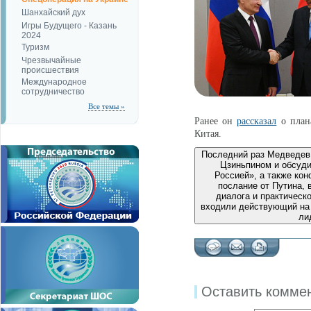
Шанхайский дух
Игры Будущего - Казань
2024
Туризм
Чрезвычайные
происшествия
Международное
сотрудничество
Все темы »
Ранее он
рассказал
о плана
Китая.
Последний раз Медведе
Цзиньпином и обсуди
Россией», а также ко
послание от Путина, 
диалога и практическ
входили действующий на 
ли
Оставить комме