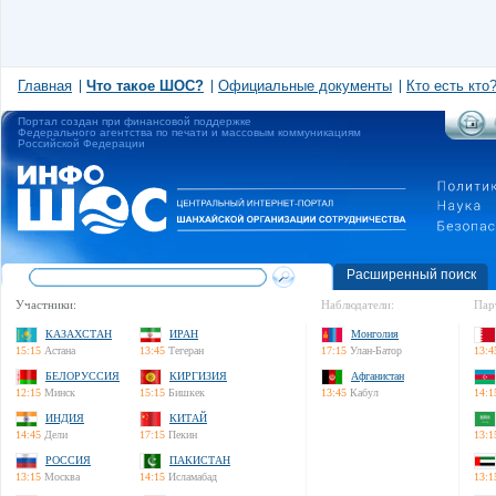
Главная
Что такое ШОС?
Официальные документы
Кто есть кто
Портал создан при финансовой поддержке
Федерального агентства по печати и массовым коммуникациям
Российской Федерации
Расширенный поиск
Участники:
Наблюдатели:
Пар
КАЗАХСТАН
ИРАН
Монголия
15:15
Астана
13:45
Тегеран
17:15
Улан-Батор
13:4
БЕЛОРУССИЯ
КИРГИЗИЯ
Афганистан
12:15
Минск
15:15
Бишкек
13:45
Кабул
14:1
ИНДИЯ
КИТАЙ
14:45
Дели
17:15
Пекин
13:1
РОССИЯ
ПАКИСТАН
13:15
Москва
14:15
Исламабад
13:1