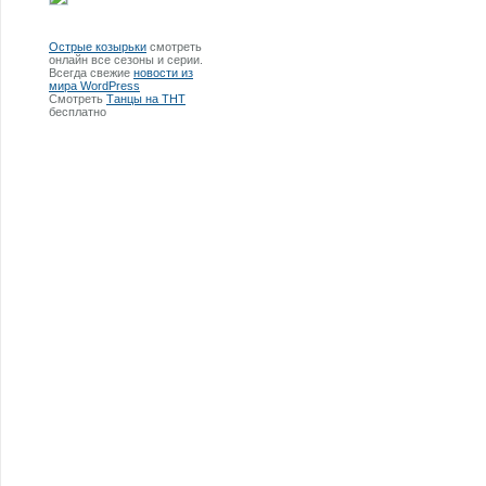
Острые козырьки
смотреть
онлайн все сезоны и серии.
Всегда свежие
новости из
мира WordPress
Смотреть
Танцы на ТНТ
бесплатно