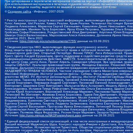
При цитировании и перепечатке материалов ссылка на портал «ИнфоШОС» обязательн
Для использования материалов в печатных изданиях необходимо письменное согласие
Если вы увидели ошибку, выделите ее мышкой и нажмите клавиши Ctrl+Enter
©
Создание сайта
- Инфорос, 2007-2026
* Реестр иностранных средств массовой информации, выполняющих функции иностранн
Голос Америки, Idel.Реалии, Кавказ.Реалии, Крым.Реалии, Телеканал Настоящее Время
Людмила Алексеевна, Маркелов Сергей Евгеньевич, Камалягин Денис Николаевич, Апах
Александрович, Маняхин Петр Борисович, Ярош Юлия Петровна, Чуракова Ольга Влади
Гройсман Софья Романовна, Рождественский Илья Дмитриевич, Апухтина Юлия Владимир
Шмагун Олеся Валентиновна, Мароховская Алеся Алексеевна, Долинина Ирина Никола
редактор 2021, Вега 2021
Источник:
https://minjust.gov.ru/ru/documents/7755/
данные на
03.09.2021
* Сведения реестра НКО, выполняющих функции иностранного агента:
Фонд защиты прав граждан Штаб, Институт права и публичной политики, Лаборатория
Гуманитарное действие, Открытый Петербург, Феникс ПЛЮС, Лига Избирателей, Правов
Крест, Центр Хасдей Ерушалаим, Центр поддержки и содействия развитию средств мас
информационных инициатив Действие, ВМЕСТЕ, Благотворительный фонд охраны здоров
Так, центр Сова, центр Анна, Проект Апрель, Самарская губерния, Эра здоровья, пр
защиты СИБАЛЬТ, Уральская правозащитная группа, Женщины Евразии, Рязанский Мемо
человека, Дальневосточный центр развития гражданских инициатив и социального пар
АКАДЕМИЯ ПО ПРАВАМ ЧЕЛОВЕКА, Частное учреждение Совета Министров северных стр
Массовой Информации, Институт развития прессы - Сибирь, Фонд поддержки свободы 
агентство МЕМО. РУ, Институт региональной прессы, Институт Развития Свободы Инф
Борисовна, Таранова Юлия Николаевна, Туровский Александр Алексеевич, Васильева 
Сергей Георгиевич, Пивоваров Андрей Сергеевич, Писемский Евгений Александрович,
Викторович, Шарипков Олег Викторович, Мальсагов Муса Асланович, Мошель Ирина Ар
Александровна, Исламов Тимур Рифгатович, Романова Ольга Евгеньевна, Щаров Серг
Паутов Юрий Анатольевич, Верховский Александр Маркович, Пислакова-Паркер Марина
Рачинский Ян Збигневич, Жемкова Елена Борисовна, Гудков Лев Дмитриевич, Иллари
Николай Алексеевич, Блинушов Андрей Юрьевич, Мосин Алексей Геннадьевич, Гефтер
Владимировна, Баженова Светлана Куприяновна, Исаев Сергей Владимирович, Максим
Буртина Елена Юрьевна, Гендель Людмила Залмановна, Кокорина Екатерина Алексеев
Подузов Сергей Васильевич, Протасова Ирина Вячеславовна, Литинский Леонид Борис
Добровольская Анна Дмитриевна, Королева Александра Евгеньевна, Смирнов Владими
Петрович, Полякова Мара Федоровна, Резник Генри Маркович, Захаров Герман Конста
Источник:
http://unro.minjust.ru/NKOForeignAgent.aspx
данные на
28.08.2021
* Единый федеральный список организаций, в том числе иностранных и международны
Высший военный Маджлисуль Шура, Конгресс народов Ичкерии и Дагестана, Аль-Каида, 
Движение Талибан, Исламская партия Туркестана, Общество социальных реформ, Общес
Исламское государство, Джабха аль-Нусра ли-Ахль аш-Шам, Народное ополчение имен