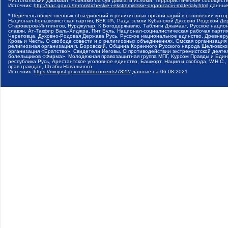
Чистопольский Джамаат, Рохнамо ба суи давлати исломи, Террористическое сообщест
Источник:
http://nac.gov.ru/terroristicheskie-i-ekstremistskie-organizacii-i-materialy.html
данные
* Перечень общественных объединений и религиозных организаций в отношении котор
Национал-большевистская партия, ВЕК РА, Рада земли Кубанской Духовно Родовой Де
Староверов-Инглингов, Нурджулар, К Богодержавию, Таблиги Джамаат, Русское наци
славян, Ат-Такфир Валь-Хиджра, Пит Буль, Национал-социалистическая рабочая парт
Череповца, Духовно-Родовая Держава Русь, Русское национальное единство, Древнер
Кровь и Честь, О свободе совести и о религиозных объединениях, Омская организаци
религиозная организация п. Боровский, Община Коренного Русского народа Щелковског
организация «Братство», Свидетели Иеговы, О противодействии экстремистской деяте
болельщиков «Фирма», Молодежная правозащитная группа МПГ, Курсом Правды и Единен
республика Русь, Арестантское уголовное единство, Башкорт, Нация и свобода, W.H.С
прав граждан, Штабы Навального
Источник:
https://minjust.gov.ru/ru/documents/7822/
данные на
06.08.2021