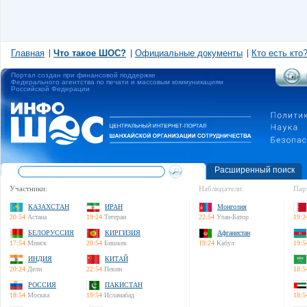
Главная
Что такое ШОС?
Официальные документы
Кто есть кто
Портал создан при финансовой поддержке
Федерального агентства по печати и массовым коммуникациям
Российской Федерации
Расширенный поиск
Участники:
Наблюдатели:
Пар
КАЗАХСТАН
ИРАН
Монголия
20:54
Астана
19:24
Тегеран
22:54
Улан-Батор
19:2
БЕЛОРУССИЯ
КИРГИЗИЯ
Афганистан
17:54
Минск
20:54
Бишкек
19:24
Кабул
19:5
ИНДИЯ
КИТАЙ
20:24
Дели
22:54
Пекин
18:5
РОССИЯ
ПАКИСТАН
18:54
Москва
19:54
Исламабад
18:5