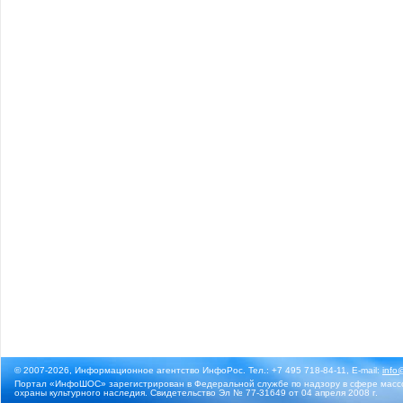
© 2007-2026, Информационное агентство ИнфоРос. Тел.: +7 495 718-84-11, E-mail:
info
Портал «ИнфоШОС» зарегистрирован в Федеральной службе по надзору в сфере массо
охраны культурного наследия. Свидетельство Эл № 77-31649 от 04 апреля 2008 г.