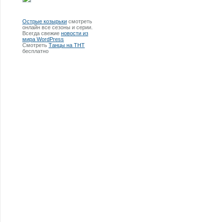
Острые козырьки
смотреть
онлайн все сезоны и серии.
Всегда свежие
новости из
мира WordPress
Смотреть
Танцы на ТНТ
бесплатно