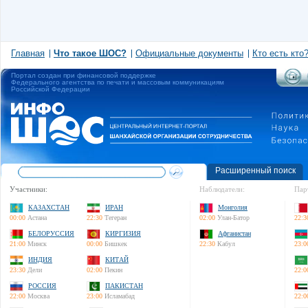
Главная
Что такое ШОС?
Официальные документы
Кто есть кто
Портал создан при финансовой поддержке
Федерального агентства по печати и массовым коммуникациям
Российской Федерации
Расширенный поиск
Участники:
Наблюдатели:
Пар
КАЗАХСТАН
ИРАН
Монголия
00:00
Астана
22:30
Тегеран
02:00
Улан-Батор
22:3
БЕЛОРУССИЯ
КИРГИЗИЯ
Афганистан
21:00
Минск
00:00
Бишкек
22:30
Кабул
23:0
ИНДИЯ
КИТАЙ
23:30
Дели
02:00
Пекин
22:0
РОССИЯ
ПАКИСТАН
22:00
Москва
23:00
Исламабад
22:0