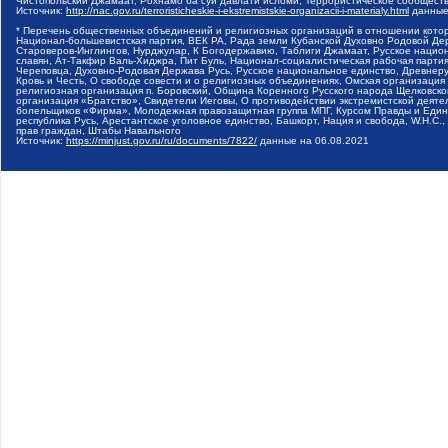
Чистопольский Джамаат, Рохнамо ба суи давлати исломи, Террористическое сообщест
Источник:
http://nac.gov.ru/terroristicheskie-i-ekstremistskie-organizacii-i-materialy.html
данные
* Перечень общественных объединений и религиозных организаций в отношении котор
Национал-большевистская партия, ВЕК РА, Рада земли Кубанской Духовно Родовой Де
Староверов-Инглингов, Нурджулар, К Богодержавию, Таблиги Джамаат, Русское наци
славян, Ат-Такфир Валь-Хиджра, Пит Буль, Национал-социалистическая рабочая парт
Череповца, Духовно-Родовая Держава Русь, Русское национальное единство, Древнер
Кровь и Честь, О свободе совести и о религиозных объединениях, Омская организаци
религиозная организация п. Боровский, Община Коренного Русского народа Щелковског
организация «Братство», Свидетели Иеговы, О противодействии экстремистской деяте
болельщиков «Фирма», Молодежная правозащитная группа МПГ, Курсом Правды и Единен
республика Русь, Арестантское уголовное единство, Башкорт, Нация и свобода, W.H.С
прав граждан, Штабы Навального
Источник:
https://minjust.gov.ru/ru/documents/7822/
данные на
06.08.2021