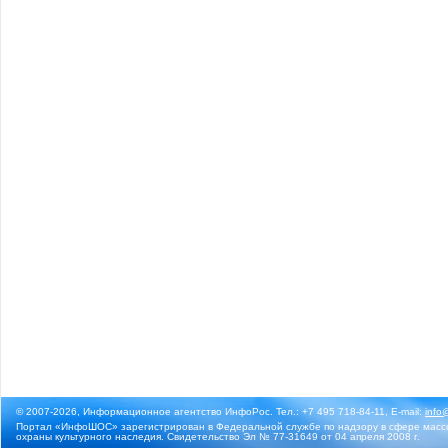
© 2007-2026, Информационное агентство ИнфоРос. Тел.: +7 495 718-84-11, E-mail:
info
Портал «ИнфоШОС» зарегистрирован в Федеральной службе по надзору в сфере массо
охраны культурного наследия. Свидетельство Эл № 77-31649 от 04 апреля 2008 г.