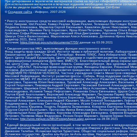
При цитировании и перепечатке материалов ссылка на портал «ИнфоШОС» обязательн
Для использования материалов в печатных изданиях необходимо письменное согласие
Если вы увидели ошибку, выделите ее мышкой и нажмите клавиши Ctrl+Enter
©
Создание сайта
- Инфорос, 2007-2026
* Реестр иностранных средств массовой информации, выполняющих функции иностранн
Голос Америки, Idel.Реалии, Кавказ.Реалии, Крым.Реалии, Телеканал Настоящее Время
Людмила Алексеевна, Маркелов Сергей Евгеньевич, Камалягин Денис Николаевич, Апах
Александрович, Маняхин Петр Борисович, Ярош Юлия Петровна, Чуракова Ольга Влади
Гройсман Софья Романовна, Рождественский Илья Дмитриевич, Апухтина Юлия Владимир
Шмагун Олеся Валентиновна, Мароховская Алеся Алексеевна, Долинина Ирина Никола
редактор 2021, Вега 2021
Источник:
https://minjust.gov.ru/ru/documents/7755/
данные на
03.09.2021
* Сведения реестра НКО, выполняющих функции иностранного агента:
Фонд защиты прав граждан Штаб, Институт права и публичной политики, Лаборатория
Гуманитарное действие, Открытый Петербург, Феникс ПЛЮС, Лига Избирателей, Правов
Крест, Центр Хасдей Ерушалаим, Центр поддержки и содействия развитию средств мас
информационных инициатив Действие, ВМЕСТЕ, Благотворительный фонд охраны здоров
Так, центр Сова, центр Анна, Проект Апрель, Самарская губерния, Эра здоровья, пр
защиты СИБАЛЬТ, Уральская правозащитная группа, Женщины Евразии, Рязанский Мемо
человека, Дальневосточный центр развития гражданских инициатив и социального пар
АКАДЕМИЯ ПО ПРАВАМ ЧЕЛОВЕКА, Частное учреждение Совета Министров северных стр
Массовой Информации, Институт развития прессы - Сибирь, Фонд поддержки свободы 
агентство МЕМО. РУ, Институт региональной прессы, Институт Развития Свободы Инф
Борисовна, Таранова Юлия Николаевна, Туровский Александр Алексеевич, Васильева 
Сергей Георгиевич, Пивоваров Андрей Сергеевич, Писемский Евгений Александрович,
Викторович, Шарипков Олег Викторович, Мальсагов Муса Асланович, Мошель Ирина Ар
Александровна, Исламов Тимур Рифгатович, Романова Ольга Евгеньевна, Щаров Серг
Паутов Юрий Анатольевич, Верховский Александр Маркович, Пислакова-Паркер Марина
Рачинский Ян Збигневич, Жемкова Елена Борисовна, Гудков Лев Дмитриевич, Иллари
Николай Алексеевич, Блинушов Андрей Юрьевич, Мосин Алексей Геннадьевич, Гефтер
Владимировна, Баженова Светлана Куприяновна, Исаев Сергей Владимирович, Максим
Буртина Елена Юрьевна, Гендель Людмила Залмановна, Кокорина Екатерина Алексеев
Подузов Сергей Васильевич, Протасова Ирина Вячеславовна, Литинский Леонид Борис
Добровольская Анна Дмитриевна, Королева Александра Евгеньевна, Смирнов Владими
Петрович, Полякова Мара Федоровна, Резник Генри Маркович, Захаров Герман Конста
Источник:
http://unro.minjust.ru/NKOForeignAgent.aspx
данные на
28.08.2021
* Единый федеральный список организаций, в том числе иностранных и международны
Высший военный Маджлисуль Шура, Конгресс народов Ичкерии и Дагестана, Аль-Каида, 
Движение Талибан, Исламская партия Туркестана, Общество социальных реформ, Общес
Исламское государство, Джабха аль-Нусра ли-Ахль аш-Шам, Народное ополчение имен