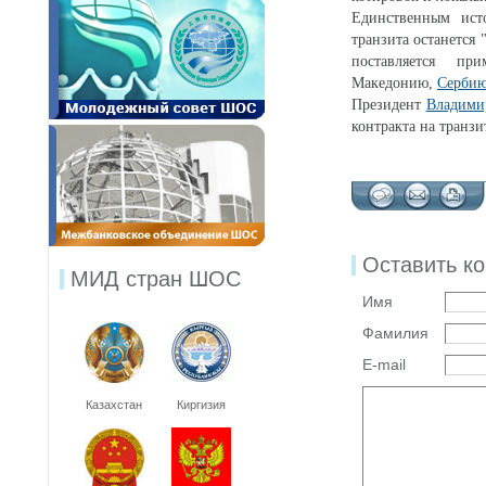
Единственным исто
транзита останется
поставляется п
Македонию,
Серби
Президент
Владими
контракта на транзи
Оставить к
МИД стран ШОС
Имя
Фамилия
E-mail
Казахстан
Киргизия