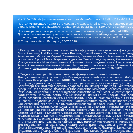
© 2007-2026, Информационное агентство ИнфоРос. Тел.: +7 495 718-84-11, E-
Портал «ИнфоШОС» зарегистрирован в Федеральной службе по надзору в сфе
охраны культурного наследия. Свидетельство Эл № 77-31649 от 04 апреля 200
При цитировании и перепечатке материалов ссылка на портал «ИнфоШОС» об
Для использования материалов в печатных изданиях необходимо письменное 
Если вы увидели ошибку, выделите ее мышкой и нажмите клавиши Ctrl+Enter
©
Создание сайта
- Инфорос, 2007-2026
* Реестр иностранных средств массовой информации, выполняющих функции 
Голос Америки, Idel.Реалии, Кавказ.Реалии, Крым.Реалии, Телеканал Настоя
Алексеевна, Маркелов Сергей Евгеньевич, Камалягин Денис Николаевич, Апах
Борисович, Ярош Юлия Петровна, Чуракова Ольга Владимировна, Железнова М
Рождественский Илья Дмитриевич, Апухтина Юлия Владимировна, Постернак Ал
Алеся Алексеевна, Долинина Ирина Николаевна, Шлейнов Роман Юрьевич, Ани
Источник:
https://minjust.gov.ru/ru/documents/7755/
данные на
03.09.2021
* Сведения реестра НКО, выполняющих функции иностранного агента:
Фонд защиты прав граждан Штаб, Институт права и публичной политики, Лаб
Открытый Петербург, Феникс ПЛЮС, Лига Избирателей, Правовая инициатива, 
Центр поддержки и содействия развитию средств массовой информации, Горя
Благотворительный фонд охраны здоровья и защиты прав граждан, Благотвори
губерния, Эра здоровья, правозащитное общество Мемориал, Аналитический 
Рязанский Мемориал, Екатеринбургское общество МЕМОРИАЛ, Институт прав ч
партнерства, Пермский региональный правозащитный центр, Гражданское де
Центр развития некоммерческих организаций, Гражданское содействие, Цент
контроль, Человек и Закон, Общественная комиссия по сохранению наследия
Общественный вердикт, Евразийская антимонопольная ассоциация, Чанышева 
Валерьевна, Бурдина Юлия Владимировна, Бойко Анатолий Николаевич, Гусев
Бекханович, Шевченко Дмитрий Александрович, Жданов Иван Юрьевич, Рубано
Каргалицкий Борис Юльевич, Созаев Валерий Валерьевич, Исакова Ирина Ал
Людевиг Марина Зариевна, Федотова Галина Анатольевна, Паутов Юрий Анато
Николаевна, Золотарева Екатерина Александровна, Рачинский Ян Збигневич
Анатольевич, Щур Татьяна Михайловна, Щур Николай Алексеевич, Блинушов 
Дмитриевна, Вититинова Елена Владимировна, Баженова Светлана Куприяновн
Елена Владимировна, Буртина Елена Юрьевна, Гендель Людмила Залмановна,
Владимировна, Подузов Сергей Васильевич, Протасова Ирина Вячеславовна, 