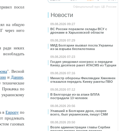
привел посол
Официальный курс ЦБ России
Новости
09.08.2026 09:27
лиял на общую
ВС России поразили склады ВСУ с
ПГ через него
дронами в Харьковской области
09.08.2026 07:29
МИД Болгарии вызвал посла Украины
ся ради неких
из-за взрыва беспилотника
возобладать
09.08.2026 07:23
Госдеп уведомил конгресс о передаче
Киеву десятков ракет ATACMS из Турции
рома
". Весной
09.08.2026 07:16
нию
и
Данию
,
Министр обороны Финляндии Хяккянен
отказался передать Киеву ракеты ПВО
е технические
 Прокачка по
09.08.2026 07:12
 украинскому
В Белгороде из-за атаки БПЛА
пострадали 13 человек
08.08.2026 20:56
Упавший в Болгарии дрон, скорее
а в
Европу
по
всего, был украинским, пишут СМИ
ет продлевать
08.08.2026 20:50
остом газовых
Возле администрации главы Сербии
прошел митинг против приезда