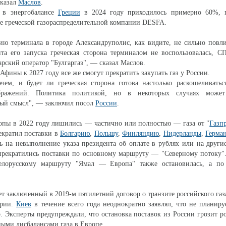
сказал
Маслов
.
 в энергобалансе
Греции
в 2024 году приходилось примерно 60%, 
 греческой газораспределительной компании DESFA.
цию терминала в городе Александруполис, как видите, не сильно пов
та его запуска греческая сторона терминалом не воспользовалась, С
арский оператор "Булгаргаз", — сказал Маслов.
Афины к 2027 году все же смогут прекратить закупать газ у России.
ачем, и будет ли греческая сторона готова настолько раскошеливать
бражений. Политика политикой, но в некоторых случаях может 
вый смысл", — заключил посол
России
.
опы в 2022 году лишились — частично или полностью — газа от "
Газп
екратил поставки в
Болгарию
,
Польшу
,
Финляндию
,
Нидерланды
,
Герма
ь на невыполнение указа президента об оплате в рублях или на други
прекратились поставки по основному маршруту — "Северному потоку".
елорусскому маршруту "Ямал — Европа" также остановилась, а по
ет заключенный в 2019-м пятилетний договор о транзите российского газ
ории.
Киев
в течение всего года неоднократно заявлял, что не планиру
. Эксперты предупреждали, что остановка поставок из России грозит р
ными дисбалансами газа в Европе.