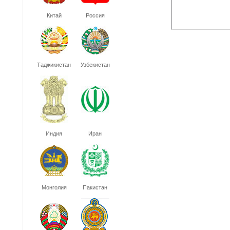
Китай
Россия
Таджикистан
Узбекистан
Индия
Иран
Монголия
Пакистан