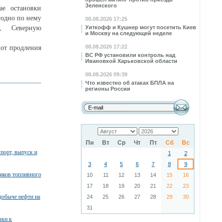
Зеленского
ае остановки
годно по нему
08.08.2026 17:25
, Северную
Уиткофф и Кушнер могут посетить Киев
и Москву на следующей неделе
08.08.2026 17:22
от продления
ВС РФ установили контроль над
Ивановкой Харьковской области
08.08.2026 09:39
Что известно об атаках БПЛА на
регионы России
Пн
Вт
Ср
Чт
Пт
Сб
Вс
порт, выпуск и
1
2
3
4
5
6
7
8
9
ников топливного
10
11
12
13
14
15
16
17
18
19
20
21
22
23
добыче нефти на
24
25
26
27
28
29
30
31
зки к