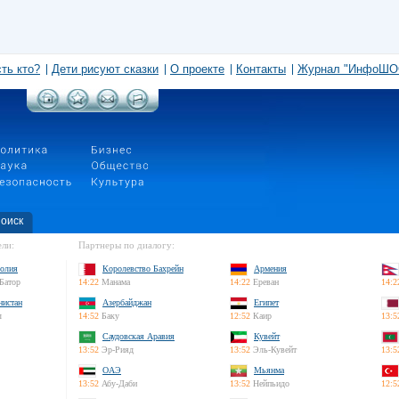
сть кто?
Дети рисуют сказки
О проекте
Контакты
Журнал "ИнфоШО
оиск
ли:
Партнеры по диалогу:
олия
Королевство Бахрейн
Армения
Батор
14:22
Манама
14:22
Ереван
14:2
нистан
Азербайджан
Египет
л
14:52
Баку
12:52
Каир
13:5
Саудовская Аравия
Кувейт
13:52
Эр-Рияд
13:52
Эль-Кувейт
13:5
ОАЭ
Мьянма
13:52
Абу-Даби
13:52
Нейпьидо
12:5