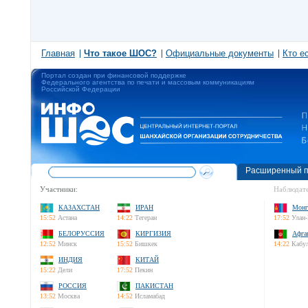
Главная
Что такое ШОС?
Официальные документы
Кто е
Портал создан при финансовой поддержке
Федерального агентства по печати и массовым коммуникациям
Российской Федерации
Расширенный п
Участники:
Наблюдате
КАЗАХСТАН
ИРАН
Монг
15:52
Астана
14:22
Тегеран
17:52
Улан-
БЕЛОРУССИЯ
КИРГИЗИЯ
Афга
12:52
Минск
15:52
Бишкек
14:22
Кабу
ИНДИЯ
КИТАЙ
15:22
Дели
17:52
Пекин
РОССИЯ
ПАКИСТАН
13:52
Москва
14:52
Исламабад