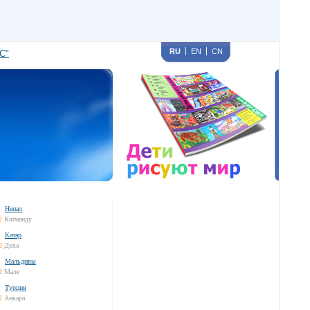
RU
EN
CN
С"
Непал
2
Катманду
Катар
2
Доха
Мальдивы
2
Мале
Турция
2
Анкара