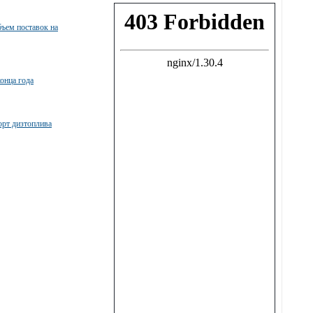
бъем поставок на
конца года
орт дизтоплива