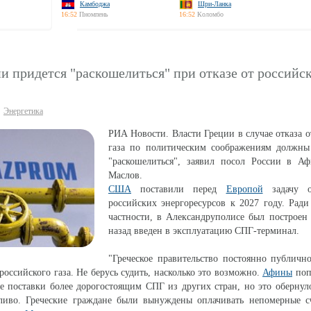
Камбоджа
Шри-Ланка
16:52
Пномпень
16:52
Коломбо
и придется "раскошелиться" при отказе от российск
Энергетика
РИА Новости. Власти Греции в случае отказа о
газа по политическим соображениям должны
"раскошелиться", заявил посол России в А
Маслов.
США
поставили перед
Европой
задачу от
российских энергоресурсов к 2027 году. Ради
частности, в Александруполисе был построен
назад введен в эксплуатацию СПГ-терминал.
"Греческое правительство постоянно публичн
 российского газа. Не берусь судить, насколько это возможно.
Афины
поп
е поставки более дорогостоящим СПГ из других стран, но это оберну
ливо. Греческие граждане были вынуждены оплачивать непомерные сч