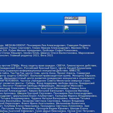
обода, MEDIUM-ORIENT, Пономарев Лев Александрович, Савицкая Людмила
Баданин Роман Сергеевич, Гликин Максим Александрович, Маняхин Петр
er SIA, Рубин Михаил Аркадьевич, Гройсман Софья Романовна,
Степан Юрьевич, Istories fonds, Шмагун Олеся Валентиновна, Мароховская
нолит, Главный редактор 2021, Вега 2021
Мы против СПИДа, Фонд защиты прав граждан, СВЕЧА, Гуманитарное действие,
 Гражданский Союз, Российский Красный Крест, Центр Хасдей Ерушалаим,
 Центр социально-информационных инициатив Действие, ВМЕСТЕ,
айга, Так-Так-Так, центр Сова, центр Анна, Проект Апрель, Самарская
Центр защиты СИБАЛЬТ, Уральская правозащитная группа, Женщины Евразии,
ка, Дальневосточный центр развития гражданских инициатив и социального
АВАМ ЧЕЛОВЕКА, Частное учреждение Совета Министров северных стран,
т развития прессы - Сибирь, Фонд поддержки свободы прессы, Гражданский
ы, Институт Развития Свободы Информации, Экозащита!-Женсовет,
ександр Алексеевич, Васильева Анастасия Евгеньевна, Ривина Анна
вгений Александрович, Аверин Виталий Евгеньевич, Барахоев Магомед
на Ароновна, Шведов Григорий Сергеевич, Пономарев Лев Александрович,
ксадрович, Цирульников Борис Альбертович, Халидова Марина Владимировна,
 Татьяна Владимировна, Чуркина Наталья Валерьевна, Акимова Татьяна
 Анна Васильевна, Захарова Светлана Сергеевна, Аверин Владимир
ксей Кириллович, Флиге Ирина Анатольевна, Мельникова Валентина
, Голубева Елена Николаевна, Ганнушкина Светлана Алексеевна, Закс
, Пастухова Анна Яковлевна, Прохоров Вадим Юрьевич, Шахова Елена
 Шабад Анатолий Ефимович, Сухих Дарья Николаевна, Орлов Олег Петрович,