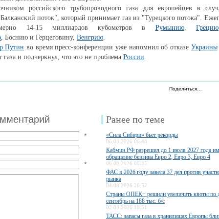
чником российского трубопроводного газа для европейцев в случ
 "Балканский поток", который принимает газ из "Турецкого потока". Еже
римерно 14-15 миллиардов кубометров в
Румынию
,
Грецию
ю
, Боснию и Герцеговину,
Венгрию
.
р Путин
во время пресс-конференции уже напомнил об отказе
Украины
т газа и подчеркнул, что это не проблема
России
.
Поделиться…
омментарий
Ранее по теме
«Сила Сибири» бьет рекорды
*
06.08.2026 06:48
Кабмин РФ разрешил до 1 июля 2027 года им
обращение бензина Евро 2, Евро 3, Евро 4
*
06.08.2026 06:35
ФАС в 2026 году завела 37 дел против участ
рынка
04.08.2026 20:52
Страны ОПЕК+ решили увеличить квоты по 
сентябрь на 188 тыс. б/с
02.08.2026 18:51
ТАСС: запасы газа в хранилищах Европы бли