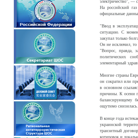
электричество", — 
На российский газ
официальные данные
"Ввод в эксплуата
ситуацию. С момен
закупал только болг
Он не исключил, то 
"Вопрос, правда, з
политических соо
элементарный здра
Многие страны Евр
он сократил или пр
в основном ссылаяс
причины. К осени 
балансирующему б
ощутимо снизилась.
В конце года истека
украинской террит
транзитный договор
котировок и локаль