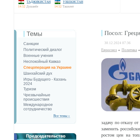
ТАДЖИКИСТАН
УЗБЕКИСТАН
14:52
Душанбе
14:52
Ташкент
Посол: Греци
Темы
30.12.2024 07:36
Санкции
Политический диалог
Евросоюз
Политика
Военные учения
Неспокойный Кавказ
Спецоперация на Украине
Шанхайский дух
Игры Будущего - Казань
2024
Туризм
Чрезвычайные
происшествия
Международное
сотрудничество
Все темы »
задачу по отказу от
заменить российски
ростом цен на топ