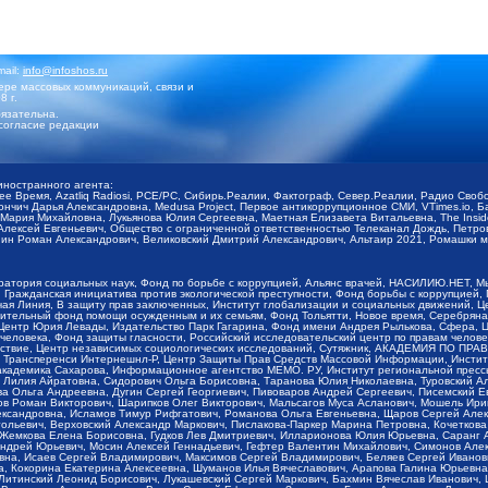
mail:
info@infoshos.ru
ре массовых коммуникаций, связи и
8 г.
язательна.
согласие редакции
иностранного агента:
щее Время, Azatliq Radiosi, PCE/PC, Сибирь.Реалии, Фактограф, Север.Реалии, Радио Св
ончич Дарья Александровна, Medusa Project, Первое антикоррупционное СМИ, VTimes.io, 
ария Михайловна, Лукьянова Юлия Сергеевна, Маетная Елизавета Витальевна, The Insid
ексей Евгеньевич, Общество с ограниченной ответственностью Телеканал Дождь, Петров 
н Роман Александрович, Великовский Дмитрий Александрович, Альтаир 2021, Ромашки мо
оратория социальных наук, Фонд по борьбе с коррупцией, Альянс врачей, НАСИЛИЮ.НЕТ, 
Гражданская инициатива против экологической преступности, Фонд борьбы с коррупцией,
чая Линия, В защиту прав заключенных, Институт глобализации и социальных движений,
тельный фонд помощи осужденным и их семьям, Фонд Тольятти, Новое время, Серебряная т
Центр Юрия Левады, Издательство Парк Гагарина, Фонд имени Андрея Рылькова, Сфера, 
еловека, Фонд защиты гласности, Российский исследовательский центр по правам челове
йствие, Центр независимых социологических исследований, Сутяжник, АКАДЕМИЯ ПО ПР
р Трансперенси Интернешнл-Р, Центр Защиты Прав Средств Массовой Информации, Институ
 академика Сахарова, Информационное агентство МЕМО. РУ, Институт региональной пресс
Лилия Айратовна, Сидорович Ольга Борисовна, Таранова Юлия Николаевна, Туровский Ал
а Ольга Андреевна, Дугин Сергей Георгиевич, Пивоваров Андрей Сергеевич, Писемский Е
в Роман Викторович, Шарипков Олег Викторович, Мальсагов Муса Асланович, Мошель Ири
ександровна, Исламов Тимур Рифгатович, Романова Ольга Евгеньевна, Щаров Сергей Але
льевич, Верховский Александр Маркович, Пислакова-Паркер Марина Петровна, Кочеткова
, Жемкова Елена Борисовна, Гудков Лев Дмитриевич, Илларионова Юлия Юрьевна, Саранг
Андрей Юрьевич, Мосин Алексей Геннадьевич, Гефтер Валентин Михайлович, Симонов Але
а, Исаев Сергей Владимирович, Максимов Сергей Владимирович, Беляев Сергей Иванович
 Кокорина Екатерина Алексеевна, Шуманов Илья Вячеславович, Арапова Галина Юрьевна
Литинский Леонид Борисович, Лукашевский Сергей Маркович, Бахмин Вячеслав Иванович,