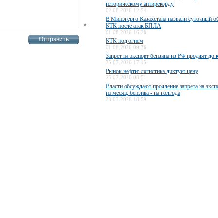
историческому антирекорду
02.08.2026 12:54
В Минэнерго Казахстана назвали суточный о
*
КТК после атак БПЛА
01.08.2026 16:28
КТК под огнем
01.08.2026 09:36
Запрет на экспорт бензина из РФ продлят до 
25.07.2026 17:15
Рынок нефти: логистика диктует цену
25.07.2026 08:51
Власти обсуждают продление запрета на эксп
на месяц, бензина - на полгода
23.07.2026 18:59