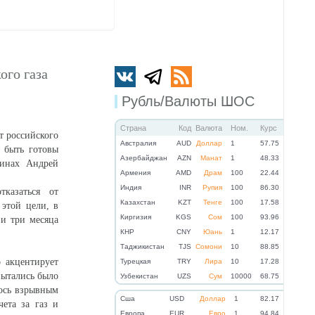
ого газа
Рубль/Валюты ШОС
Страна
Код
Валюта
Ном.
Курс
т российского
Австралия
AUD
Доллар
1
57.75
 быть готовы
Азербайджан
AZN
Манат
1
48.33
финах Андрей
Армения
AMD
Драм
100
22.44
Индия
INR
Рупия
100
86.30
казаться от
Казахстан
KZT
Тенге
100
17.58
 этой цели, в
Киргизия
KGS
Сом
100
93.96
 и три месяца
КНР
CNY
Юань
1
12.17
Таджикистан
TJS
Сомони
10
88.85
о акцентирует
Турецкая
TRY
Лира
10
17.28
ытались было
Узбекистан
UZS
Сум
10000
68.75
лось взрывным
Cша
USD
Доллар
1
82.17
ета за газ и
Eвропа
EUR
Евро
1
94.84