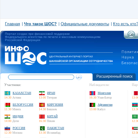
Главная
Что такое ШОС?
Официальные документы
Кто есть кто
Портал создан при финансовой поддержке
Федерального агентства по печати и массовым коммуникациям
Российской Федерации
Расширенный поиск
Участники:
Наблюдатели:
Пар
КАЗАХСТАН
ИРАН
Монголия
14:30
Астана
13:00
Тегеран
16:30
Улан-Батор
13:0
БЕЛОРУССИЯ
КИРГИЗИЯ
Афганистан
11:30
Минск
14:30
Бишкек
13:00
Кабул
13:3
ИНДИЯ
КИТАЙ
14:00
Дели
16:30
Пекин
12:3
РОССИЯ
ПАКИСТАН
12:30
Москва
13:30
Исламабад
12:3