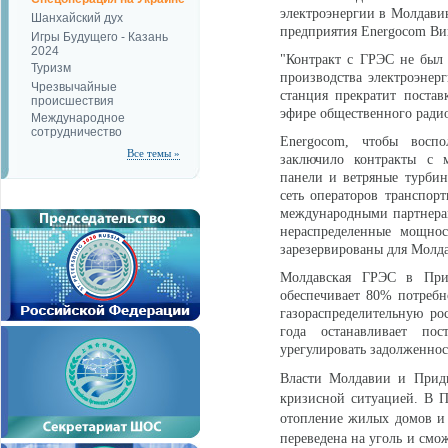
электроэнергии в Молдавию
Шанхайский дух
предприятия Energocom Ви
Игры Будущего - Казань
2024
"Контракт с ГРЭС не был 
Туризм
производства электроэнерг
Чрезвычайные
станция прекратит постав
происшествия
эфире общественного радио
Международное
сотрудничество
Еnergocom, чтобы воспо
Все темы »
заключило контракты с 
панели и ветряные турбин
сеть операторов транспор
международными партнерам
нераспределенные мощно
зарезервированы для Молда
Молдавская ГРЭС в При
обеспечивает 80% потребн
газораспределительную ро
года останавливает по
урегулировать задолженнос
Власти Молдавии и Придн
кризисной ситуацией. В П
отопление жилых домов и 
переведена на уголь и смо