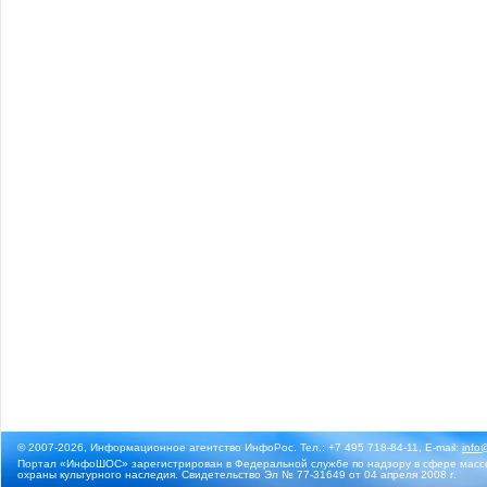
© 2007-2026, Информационное агентство ИнфоРос. Тел.: +7 495 718-84-11, E-mail:
info
Портал «ИнфоШОС» зарегистрирован в Федеральной службе по надзору в сфере массо
охраны культурного наследия. Свидетельство Эл № 77-31649 от 04 апреля 2008 г.