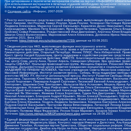
При цитировании и перепечатке материалов ссылка на портал «ИнфоШОС» обязательн
Для использования материалов в печатных изданиях необходимо письменное согласие
Если вы увидели ошибку, выделите ее мышкой и нажмите клавиши Ctrl+Enter
©
Создание сайта
- Инфорос, 2007-2026
* Реестр иностранных средств массовой информации, выполняющих функции иностранн
Голос Америки, Idel.Реалии, Кавказ.Реалии, Крым.Реалии, Телеканал Настоящее Время
Людмила Алексеевна, Маркелов Сергей Евгеньевич, Камалягин Денис Николаевич, Апах
Александрович, Маняхин Петр Борисович, Ярош Юлия Петровна, Чуракова Ольга Влади
Гройсман Софья Романовна, Рождественский Илья Дмитриевич, Апухтина Юлия Владимир
Шмагун Олеся Валентиновна, Мароховская Алеся Алексеевна, Долинина Ирина Никола
редактор 2021, Вега 2021
Источник:
https://minjust.gov.ru/ru/documents/7755/
данные на
03.09.2021
* Сведения реестра НКО, выполняющих функции иностранного агента:
Фонд защиты прав граждан Штаб, Институт права и публичной политики, Лаборатория
Гуманитарное действие, Открытый Петербург, Феникс ПЛЮС, Лига Избирателей, Правов
Крест, Центр Хасдей Ерушалаим, Центр поддержки и содействия развитию средств мас
информационных инициатив Действие, ВМЕСТЕ, Благотворительный фонд охраны здоров
Так, центр Сова, центр Анна, Проект Апрель, Самарская губерния, Эра здоровья, пр
защиты СИБАЛЬТ, Уральская правозащитная группа, Женщины Евразии, Рязанский Мемо
человека, Дальневосточный центр развития гражданских инициатив и социального пар
АКАДЕМИЯ ПО ПРАВАМ ЧЕЛОВЕКА, Частное учреждение Совета Министров северных стр
Массовой Информации, Институт развития прессы - Сибирь, Фонд поддержки свободы 
агентство МЕМО. РУ, Институт региональной прессы, Институт Развития Свободы Инф
Борисовна, Таранова Юлия Николаевна, Туровский Александр Алексеевич, Васильева 
Сергей Георгиевич, Пивоваров Андрей Сергеевич, Писемский Евгений Александрович,
Викторович, Шарипков Олег Викторович, Мальсагов Муса Асланович, Мошель Ирина Ар
Александровна, Исламов Тимур Рифгатович, Романова Ольга Евгеньевна, Щаров Серг
Паутов Юрий Анатольевич, Верховский Александр Маркович, Пислакова-Паркер Марина
Рачинский Ян Збигневич, Жемкова Елена Борисовна, Гудков Лев Дмитриевич, Иллари
Николай Алексеевич, Блинушов Андрей Юрьевич, Мосин Алексей Геннадьевич, Гефтер
Владимировна, Баженова Светлана Куприяновна, Исаев Сергей Владимирович, Максим
Буртина Елена Юрьевна, Гендель Людмила Залмановна, Кокорина Екатерина Алексеев
Подузов Сергей Васильевич, Протасова Ирина Вячеславовна, Литинский Леонид Борис
Добровольская Анна Дмитриевна, Королева Александра Евгеньевна, Смирнов Владими
Петрович, Полякова Мара Федоровна, Резник Генри Маркович, Захаров Герман Конста
Источник:
http://unro.minjust.ru/NKOForeignAgent.aspx
данные на
28.08.2021
* Единый федеральный список организаций, в том числе иностранных и международны
Высший военный Маджлисуль Шура, Конгресс народов Ичкерии и Дагестана, Аль-Каида, 
Движение Талибан, Исламская партия Туркестана, Общество социальных реформ, Общес
Исламское государство, Джабха аль-Нусра ли-Ахль аш-Шам, Народное ополчение имен