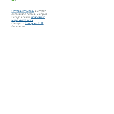
Острые козырьки
смотреть
онлайн все сезоны и серии.
Всегда свежие
новости из
мира WordPress
Смотреть
Танцы на ТНТ
бесплатно