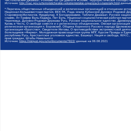
Чистопольский Джамаат, Рохнамо ба суи давлати исломи, Террористическое сообщест
Источник:
http://nac.gov.ru/terroristicheskie-i-ekstremistskie-organizacii-i-materialy.html
данные
* Перечень общественных объединений и религиозных организаций в отношении котор
Национал-большевистская партия, ВЕК РА, Рада земли Кубанской Духовно Родовой Де
Староверов-Инглингов, Нурджулар, К Богодержавию, Таблиги Джамаат, Русское наци
славян, Ат-Такфир Валь-Хиджра, Пит Буль, Национал-социалистическая рабочая парт
Череповца, Духовно-Родовая Держава Русь, Русское национальное единство, Древнер
Кровь и Честь, О свободе совести и о религиозных объединениях, Омская организаци
религиозная организация п. Боровский, Община Коренного Русского народа Щелковског
организация «Братство», Свидетели Иеговы, О противодействии экстремистской деяте
болельщиков «Фирма», Молодежная правозащитная группа МПГ, Курсом Правды и Единен
республика Русь, Арестантское уголовное единство, Башкорт, Нация и свобода, W.H.С
прав граждан, Штабы Навального
Источник:
https://minjust.gov.ru/ru/documents/7822/
данные на
06.08.2021