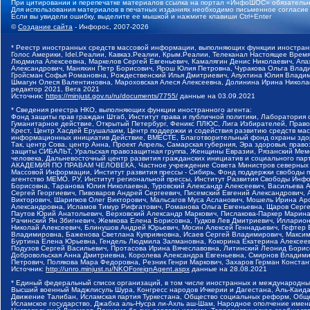
При цитировании и перепечатке материалов ссылка на портал «ИнфоШОС» обязательн
Для использования материалов в печатных изданиях необходимо письменное согласие
Если вы увидели ошибку, выделите ее мышкой и нажмите клавиши Ctrl+Enter
©
Создание сайта
- Инфорос, 2007-2026
* Реестр иностранных средств массовой информации, выполняющих функции иностранн
Голос Америки, Idel.Реалии, Кавказ.Реалии, Крым.Реалии, Телеканал Настоящее Время
Людмила Алексеевна, Маркелов Сергей Евгеньевич, Камалягин Денис Николаевич, Апах
Александрович, Маняхин Петр Борисович, Ярош Юлия Петровна, Чуракова Ольга Влади
Гройсман Софья Романовна, Рождественский Илья Дмитриевич, Апухтина Юлия Владимир
Шмагун Олеся Валентиновна, Мароховская Алеся Алексеевна, Долинина Ирина Никола
редактор 2021, Вега 2021
Источник:
https://minjust.gov.ru/ru/documents/7755/
данные на
03.09.2021
* Сведения реестра НКО, выполняющих функции иностранного агента:
Фонд защиты прав граждан Штаб, Институт права и публичной политики, Лаборатория
Гуманитарное действие, Открытый Петербург, Феникс ПЛЮС, Лига Избирателей, Правов
Крест, Центр Хасдей Ерушалаим, Центр поддержки и содействия развитию средств мас
информационных инициатив Действие, ВМЕСТЕ, Благотворительный фонд охраны здоров
Так, центр Сова, центр Анна, Проект Апрель, Самарская губерния, Эра здоровья, пр
защиты СИБАЛЬТ, Уральская правозащитная группа, Женщины Евразии, Рязанский Мемо
человека, Дальневосточный центр развития гражданских инициатив и социального пар
АКАДЕМИЯ ПО ПРАВАМ ЧЕЛОВЕКА, Частное учреждение Совета Министров северных стр
Массовой Информации, Институт развития прессы - Сибирь, Фонд поддержки свободы 
агентство МЕМО. РУ, Институт региональной прессы, Институт Развития Свободы Инф
Борисовна, Таранова Юлия Николаевна, Туровский Александр Алексеевич, Васильева 
Сергей Георгиевич, Пивоваров Андрей Сергеевич, Писемский Евгений Александрович,
Викторович, Шарипков Олег Викторович, Мальсагов Муса Асланович, Мошель Ирина Ар
Александровна, Исламов Тимур Рифгатович, Романова Ольга Евгеньевна, Щаров Серг
Паутов Юрий Анатольевич, Верховский Александр Маркович, Пислакова-Паркер Марина
Рачинский Ян Збигневич, Жемкова Елена Борисовна, Гудков Лев Дмитриевич, Иллари
Николай Алексеевич, Блинушов Андрей Юрьевич, Мосин Алексей Геннадьевич, Гефтер
Владимировна, Баженова Светлана Куприяновна, Исаев Сергей Владимирович, Максим
Буртина Елена Юрьевна, Гендель Людмила Залмановна, Кокорина Екатерина Алексеев
Подузов Сергей Васильевич, Протасова Ирина Вячеславовна, Литинский Леонид Борис
Добровольская Анна Дмитриевна, Королева Александра Евгеньевна, Смирнов Владими
Петрович, Полякова Мара Федоровна, Резник Генри Маркович, Захаров Герман Конста
Источник:
http://unro.minjust.ru/NKOForeignAgent.aspx
данные на
28.08.2021
* Единый федеральный список организаций, в том числе иностранных и международны
Высший военный Маджлисуль Шура, Конгресс народов Ичкерии и Дагестана, Аль-Каида, 
Движение Талибан, Исламская партия Туркестана, Общество социальных реформ, Общес
Исламское государство, Джабха аль-Нусра ли-Ахль аш-Шам, Народное ополчение имен