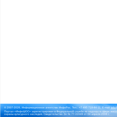
© 2007-2026, Информационное агентство ИнфоРос. Тел.: +7 495 718-84-11, E-mail:
info
Портал «ИнфоШОС» зарегистрирован в Федеральной службе по надзору в сфере массо
охраны культурного наследия. Свидетельство Эл № 77-31649 от 04 апреля 2008 г.