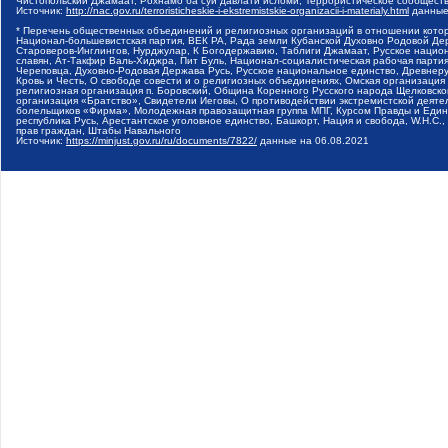
Чистопольский Джамаат, Рохнамо ба суи давлати исломи, Террористическое сообщест
Источник:
http://nac.gov.ru/terroristicheskie-i-ekstremistskie-organizacii-i-materialy.html
данные
* Перечень общественных объединений и религиозных организаций в отношении котор
Национал-большевистская партия, ВЕК РА, Рада земли Кубанской Духовно Родовой Де
Староверов-Инглингов, Нурджулар, К Богодержавию, Таблиги Джамаат, Русское наци
славян, Ат-Такфир Валь-Хиджра, Пит Буль, Национал-социалистическая рабочая парт
Череповца, Духовно-Родовая Держава Русь, Русское национальное единство, Древнер
Кровь и Честь, О свободе совести и о религиозных объединениях, Омская организаци
религиозная организация п. Боровский, Община Коренного Русского народа Щелковског
организация «Братство», Свидетели Иеговы, О противодействии экстремистской деяте
болельщиков «Фирма», Молодежная правозащитная группа МПГ, Курсом Правды и Единен
республика Русь, Арестантское уголовное единство, Башкорт, Нация и свобода, W.H.С
прав граждан, Штабы Навального
Источник:
https://minjust.gov.ru/ru/documents/7822/
данные на
06.08.2021