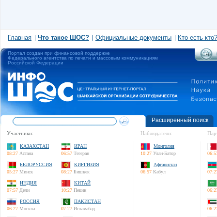
Главная
Что такое ШОС?
Официальные документы
Кто есть кто
Портал создан при финансовой поддержке
Федерального агентства по печати и массовым коммуникациям
Российской Федерации
Расширенный поиск
Участники:
Наблюдатели:
Пар
КАЗАХСТАН
ИРАН
Монголия
08:27
Астана
06:57
Тегеран
10:27
Улан-Батор
06:5
БЕЛОРУССИЯ
КИРГИЗИЯ
Афганистан
05:27
Минск
08:27
Бишкек
06:57
Кабул
07:2
ИНДИЯ
КИТАЙ
07:57
Дели
10:27
Пекин
06:2
РОССИЯ
ПАКИСТАН
06:27
Москва
07:27
Исламабад
06:2