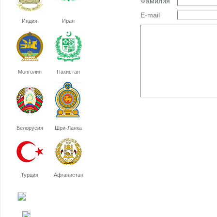
Фамилия
E-mail
Индия
Иран
Монголия
Пакистан
Белорусия
Шри-Ланка
Турция
Афганистан