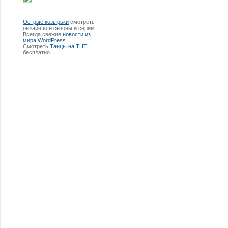
Острые козырьки
смотреть
онлайн все сезоны и серии.
Всегда свежие
новости из
мира WordPress
Смотреть
Танцы на ТНТ
бесплатно