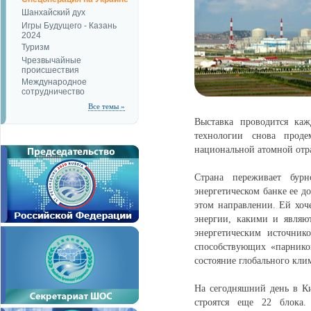
Шанхайский дух
Игры Будущего - Казань
2024
Туризм
Чрезвычайные
происшествия
Международное
сотрудничество
Все темы »
Выставка проводится ка
технологии снова прод
национальной атомной отр
Страна переживает бур
энергетическом банке ее д
этом направлении. Ей хоч
энергии, какими и являю
энергетическим источник
способствующих «парнико
состояние глобального кли
На сегодняшний день в Ки
строятся еще 22 блока