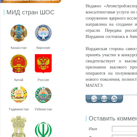
Недавно «Атомстройэкспо
МИД стран ШОС
консалтинговые услуги по 
сооружение ядерного иссле
направлена на создание 
отрасли. Передача росс
Иордании состоялась в Амм
Казахстан
Киргизия
Иорданская сторона самос
принять участие в конкур
свидетельствует о высо
признании высокого про
опираются на полувеков
нового поколения, полнос
Китай
Россия
МАГАТЭ.
Таджикистан
Узбекистан
Оставить комме
Имя