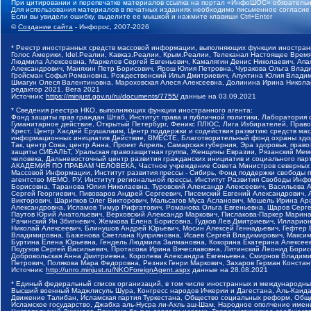
При цитировании и перепечатке материалов ссылка на портал «ИнфоШОС» обязательн
Для использования материалов в печатных изданиях необходимо письменное согласие
Если вы увидели ошибку, выделите ее мышкой и нажмите клавиши Ctrl+Enter
©
Создание сайта
- Инфорос, 2007-2026
* Реестр иностранных средств массовой информации, выполняющих функции иностранн
Голос Америки, Idel.Реалии, Кавказ.Реалии, Крым.Реалии, Телеканал Настоящее Время
Людмила Алексеевна, Маркелов Сергей Евгеньевич, Камалягин Денис Николаевич, Апах
Александрович, Маняхин Петр Борисович, Ярош Юлия Петровна, Чуракова Ольга Влади
Гройсман Софья Романовна, Рождественский Илья Дмитриевич, Апухтина Юлия Владимир
Шмагун Олеся Валентиновна, Мароховская Алеся Алексеевна, Долинина Ирина Никола
редактор 2021, Вега 2021
Источник:
https://minjust.gov.ru/ru/documents/7755/
данные на
03.09.2021
* Сведения реестра НКО, выполняющих функции иностранного агента:
Фонд защиты прав граждан Штаб, Институт права и публичной политики, Лаборатория
Гуманитарное действие, Открытый Петербург, Феникс ПЛЮС, Лига Избирателей, Правов
Крест, Центр Хасдей Ерушалаим, Центр поддержки и содействия развитию средств мас
информационных инициатив Действие, ВМЕСТЕ, Благотворительный фонд охраны здоров
Так, центр Сова, центр Анна, Проект Апрель, Самарская губерния, Эра здоровья, пр
защиты СИБАЛЬТ, Уральская правозащитная группа, Женщины Евразии, Рязанский Мемо
человека, Дальневосточный центр развития гражданских инициатив и социального пар
АКАДЕМИЯ ПО ПРАВАМ ЧЕЛОВЕКА, Частное учреждение Совета Министров северных стр
Массовой Информации, Институт развития прессы - Сибирь, Фонд поддержки свободы 
агентство МЕМО. РУ, Институт региональной прессы, Институт Развития Свободы Инф
Борисовна, Таранова Юлия Николаевна, Туровский Александр Алексеевич, Васильева 
Сергей Георгиевич, Пивоваров Андрей Сергеевич, Писемский Евгений Александрович,
Викторович, Шарипков Олег Викторович, Мальсагов Муса Асланович, Мошель Ирина Ар
Александровна, Исламов Тимур Рифгатович, Романова Ольга Евгеньевна, Щаров Серг
Паутов Юрий Анатольевич, Верховский Александр Маркович, Пислакова-Паркер Марина
Рачинский Ян Збигневич, Жемкова Елена Борисовна, Гудков Лев Дмитриевич, Иллари
Николай Алексеевич, Блинушов Андрей Юрьевич, Мосин Алексей Геннадьевич, Гефтер
Владимировна, Баженова Светлана Куприяновна, Исаев Сергей Владимирович, Максим
Буртина Елена Юрьевна, Гендель Людмила Залмановна, Кокорина Екатерина Алексеев
Подузов Сергей Васильевич, Протасова Ирина Вячеславовна, Литинский Леонид Борис
Добровольская Анна Дмитриевна, Королева Александра Евгеньевна, Смирнов Владими
Петрович, Полякова Мара Федоровна, Резник Генри Маркович, Захаров Герман Конста
Источник:
http://unro.minjust.ru/NKOForeignAgent.aspx
данные на
28.08.2021
* Единый федеральный список организаций, в том числе иностранных и международны
Высший военный Маджлисуль Шура, Конгресс народов Ичкерии и Дагестана, Аль-Каида, 
Движение Талибан, Исламская партия Туркестана, Общество социальных реформ, Общес
Исламское государство, Джабха аль-Нусра ли-Ахль аш-Шам, Народное ополчение имен