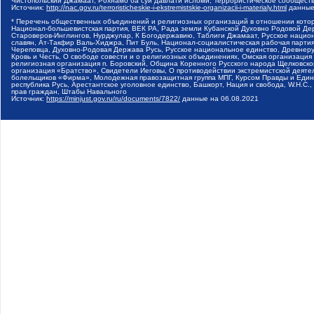
Чистопольский Джамаат, Рохнамо ба суи давлати исломи, Террористическое сообщест
Источник:
http://nac.gov.ru/terroristicheskie-i-ekstremistskie-organizacii-i-materialy.html
данные
* Перечень общественных объединений и религиозных организаций в отношении котор
Национал-большевистская партия, ВЕК РА, Рада земли Кубанской Духовно Родовой Де
Староверов-Инглингов, Нурджулар, К Богодержавию, Таблиги Джамаат, Русское наци
славян, Ат-Такфир Валь-Хиджра, Пит Буль, Национал-социалистическая рабочая парт
Череповца, Духовно-Родовая Держава Русь, Русское национальное единство, Древнер
Кровь и Честь, О свободе совести и о религиозных объединениях, Омская организаци
религиозная организация п. Боровский, Община Коренного Русского народа Щелковског
организация «Братство», Свидетели Иеговы, О противодействии экстремистской деяте
болельщиков «Фирма», Молодежная правозащитная группа МПГ, Курсом Правды и Единен
республика Русь, Арестантское уголовное единство, Башкорт, Нация и свобода, W.H.С
прав граждан, Штабы Навального
Источник:
https://minjust.gov.ru/ru/documents/7822/
данные на
06.08.2021