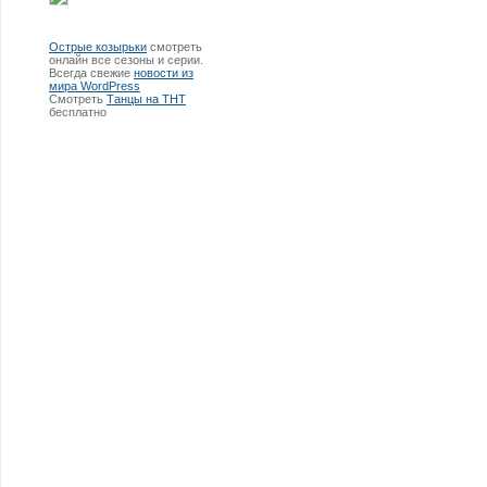
Острые козырьки
смотреть
онлайн все сезоны и серии.
Всегда свежие
новости из
мира WordPress
Смотреть
Танцы на ТНТ
бесплатно