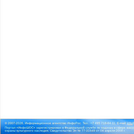
© 2007-2026, Информационное агентство ИнфоРос. Тел.: +7 495 718-84-11, E-mail:
info
Портал «ИнфоШОС» зарегистрирован в Федеральной службе по надзору в сфере массо
охраны культурного наследия. Свидетельство Эл № 77-31649 от 04 апреля 2008 г.