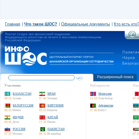
Главная
Что такое ШОС?
Официальные документы
Кто есть кто
Портал создан при финансовой поддержке
Федерального агентства по печати и массовым коммуникациям
Российской Федерации
Расширенный поиск
Участники:
Наблюдатели:
Пар
КАЗАХСТАН
ИРАН
Монголия
09:16
Астана
07:46
Тегеран
11:16
Улан-Батор
07:4
БЕЛОРУССИЯ
КИРГИЗИЯ
Афганистан
06:16
Минск
09:16
Бишкек
07:46
Кабул
08:1
ИНДИЯ
КИТАЙ
08:46
Дели
11:16
Пекин
07:1
РОССИЯ
ПАКИСТАН
07:16
Москва
08:16
Исламабад
07:1