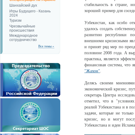
стабильность в стране, 
Шанхайский дух
хороший пример для соседн
Игры Будущего - Казань
2024
Туризм
Узбекистан, как особо от
Чрезвычайные
удалось создать собственн
происшествия
развитию республики по
Международное
сотрудничество
внешними кризисными явле
Все темы »
и принят ряд мер по прео
половине 2008 года. А выр
практика, является эффект
финансовая система, что я
"Жахон"
.
Делясь своими мнениями
экономический кризис, пут
секретарь Центра исслед
отметил, что в "условия
реалий Узбекистана и в по
задачи, которые не только
кризис, но и могут посл
Узбекистана и идеи Ислама