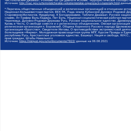
Чистопольский Джамаат, Рохнамо ба суи давлати исломи, Террористическое сообщест
Источник:
http://nac.gov.ru/terroristicheskie-i-ekstremistskie-organizacii-i-materialy.html
данные
* Перечень общественных объединений и религиозных организаций в отношении котор
Национал-большевистская партия, ВЕК РА, Рада земли Кубанской Духовно Родовой Де
Староверов-Инглингов, Нурджулар, К Богодержавию, Таблиги Джамаат, Русское наци
славян, Ат-Такфир Валь-Хиджра, Пит Буль, Национал-социалистическая рабочая парт
Череповца, Духовно-Родовая Держава Русь, Русское национальное единство, Древнер
Кровь и Честь, О свободе совести и о религиозных объединениях, Омская организаци
религиозная организация п. Боровский, Община Коренного Русского народа Щелковског
организация «Братство», Свидетели Иеговы, О противодействии экстремистской деяте
болельщиков «Фирма», Молодежная правозащитная группа МПГ, Курсом Правды и Единен
республика Русь, Арестантское уголовное единство, Башкорт, Нация и свобода, W.H.С
прав граждан, Штабы Навального
Источник:
https://minjust.gov.ru/ru/documents/7822/
данные на
06.08.2021