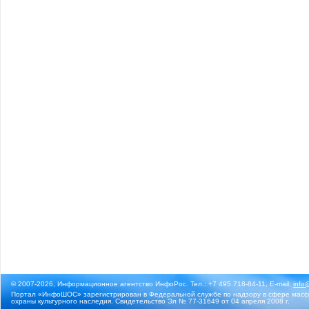
© 2007-2026, Информационное агентство ИнфоРос. Тел.: +7 495 718-84-11, E-mail:
info
Портал «ИнфоШОС» зарегистрирован в Федеральной службе по надзору в сфере массо
охраны культурного наследия. Свидетельство Эл № 77-31649 от 04 апреля 2008 г.