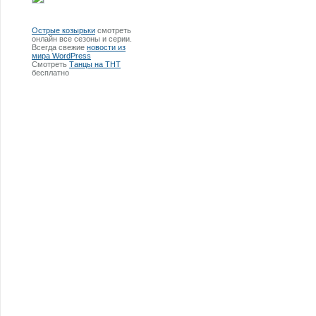
Острые козырьки
смотреть
онлайн все сезоны и серии.
Всегда свежие
новости из
мира WordPress
Смотреть
Танцы на ТНТ
бесплатно