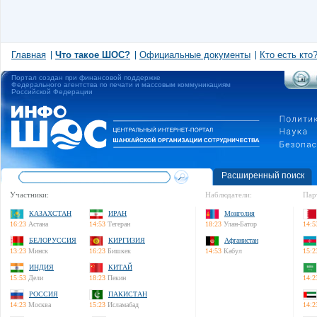
Главная
Что такое ШОС?
Официальные документы
Кто есть кто
Портал создан при финансовой поддержке
Федерального агентства по печати и массовым коммуникациям
Российской Федерации
Расширенный поиск
Участники:
Наблюдатели:
Пар
КАЗАХСТАН
ИРАН
Монголия
16:23
Астана
14:53
Тегеран
18:23
Улан-Батор
14:5
БЕЛОРУССИЯ
КИРГИЗИЯ
Афганистан
13:23
Минск
16:23
Бишкек
14:53
Кабул
15:2
ИНДИЯ
КИТАЙ
15:53
Дели
18:23
Пекин
14:2
РОССИЯ
ПАКИСТАН
14:23
Москва
15:23
Исламабад
14:2