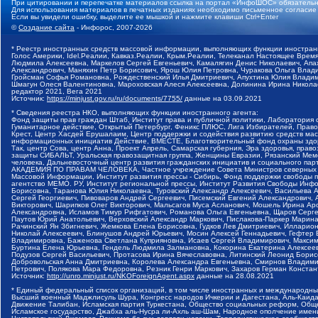
При цитировании и перепечатке материалов ссылка на портал «ИнфоШОС» обязательн
Для использования материалов в печатных изданиях необходимо письменное согласие
Если вы увидели ошибку, выделите ее мышкой и нажмите клавиши Ctrl+Enter
©
Создание сайта
- Инфорос, 2007-2026
* Реестр иностранных средств массовой информации, выполняющих функции иностранн
Голос Америки, Idel.Реалии, Кавказ.Реалии, Крым.Реалии, Телеканал Настоящее Время
Людмила Алексеевна, Маркелов Сергей Евгеньевич, Камалягин Денис Николаевич, Апах
Александрович, Маняхин Петр Борисович, Ярош Юлия Петровна, Чуракова Ольга Влади
Гройсман Софья Романовна, Рождественский Илья Дмитриевич, Апухтина Юлия Владимир
Шмагун Олеся Валентиновна, Мароховская Алеся Алексеевна, Долинина Ирина Никола
редактор 2021, Вега 2021
Источник:
https://minjust.gov.ru/ru/documents/7755/
данные на
03.09.2021
* Сведения реестра НКО, выполняющих функции иностранного агента:
Фонд защиты прав граждан Штаб, Институт права и публичной политики, Лаборатория
Гуманитарное действие, Открытый Петербург, Феникс ПЛЮС, Лига Избирателей, Правов
Крест, Центр Хасдей Ерушалаим, Центр поддержки и содействия развитию средств мас
информационных инициатив Действие, ВМЕСТЕ, Благотворительный фонд охраны здоров
Так, центр Сова, центр Анна, Проект Апрель, Самарская губерния, Эра здоровья, пр
защиты СИБАЛЬТ, Уральская правозащитная группа, Женщины Евразии, Рязанский Мемо
человека, Дальневосточный центр развития гражданских инициатив и социального пар
АКАДЕМИЯ ПО ПРАВАМ ЧЕЛОВЕКА, Частное учреждение Совета Министров северных стр
Массовой Информации, Институт развития прессы - Сибирь, Фонд поддержки свободы 
агентство МЕМО. РУ, Институт региональной прессы, Институт Развития Свободы Инф
Борисовна, Таранова Юлия Николаевна, Туровский Александр Алексеевич, Васильева 
Сергей Георгиевич, Пивоваров Андрей Сергеевич, Писемский Евгений Александрович,
Викторович, Шарипков Олег Викторович, Мальсагов Муса Асланович, Мошель Ирина Ар
Александровна, Исламов Тимур Рифгатович, Романова Ольга Евгеньевна, Щаров Серг
Паутов Юрий Анатольевич, Верховский Александр Маркович, Пислакова-Паркер Марина
Рачинский Ян Збигневич, Жемкова Елена Борисовна, Гудков Лев Дмитриевич, Иллари
Николай Алексеевич, Блинушов Андрей Юрьевич, Мосин Алексей Геннадьевич, Гефтер
Владимировна, Баженова Светлана Куприяновна, Исаев Сергей Владимирович, Максим
Буртина Елена Юрьевна, Гендель Людмила Залмановна, Кокорина Екатерина Алексеев
Подузов Сергей Васильевич, Протасова Ирина Вячеславовна, Литинский Леонид Борис
Добровольская Анна Дмитриевна, Королева Александра Евгеньевна, Смирнов Владими
Петрович, Полякова Мара Федоровна, Резник Генри Маркович, Захаров Герман Конста
Источник:
http://unro.minjust.ru/NKOForeignAgent.aspx
данные на
28.08.2021
* Единый федеральный список организаций, в том числе иностранных и международны
Высший военный Маджлисуль Шура, Конгресс народов Ичкерии и Дагестана, Аль-Каида, 
Движение Талибан, Исламская партия Туркестана, Общество социальных реформ, Общес
Исламское государство, Джабха аль-Нусра ли-Ахль аш-Шам, Народное ополчение имен