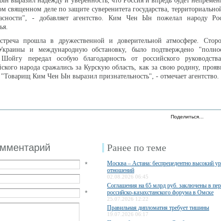
н выразил надежду и уверенность, что Россия и впредь будет непремен
ом священном деле по защите суверенитета государства, территориально
асности", - добавляет агентство. Ким Чен Ын пожелал народу Ро
ья.
встреча прошла в дружественной и доверительной атмосфере. Стор
Украины и международную обстановку, было подтверждено "полно
 Шойгу передал особую благодарность от российского руководств
йского народа сражались за Курскую область, как за свою родину, прояв
 "Товарищ Ким Чен Ын выразил признательность", - отмечает агентство.
Поделиться…
омментарий
Ранее по теме
Москва – Астана: беспрецедентно высокий у
*
отношений
02.08.2026 06:45
Соглашения на 65 млрд руб. заключены в пе
*
российско-казахстанского форума в Омске
25.07.2026 12:22
Правильная дипломатия требует тишины
19.07.2026 06:17