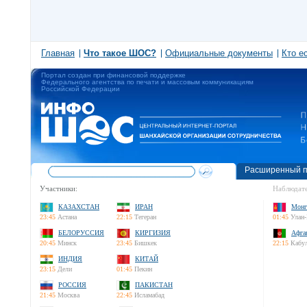
Главная
Что такое ШОС?
Официальные документы
Кто е
Портал создан при финансовой поддержке
Федерального агентства по печати и массовым коммуникациям
Российской Федерации
Расширенный п
Участники:
Наблюдате
КАЗАХСТАН
ИРАН
Монг
23:45
Астана
22:15
Тегеран
01:45
Улан-
БЕЛОРУССИЯ
КИРГИЗИЯ
Афга
20:45
Минск
23:45
Бишкек
22:15
Кабу
ИНДИЯ
КИТАЙ
23:15
Дели
01:45
Пекин
РОССИЯ
ПАКИСТАН
21:45
Москва
22:45
Исламабад