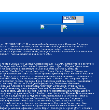
обода, MEDIUM-ORIENT, Пономарев Лев Александрович, Савицкая Людмила
Баданин Роман Сергеевич, Гликин Максим Александрович, Маняхин Петр
er SIA, Рубин Михаил Аркадьевич, Гройсман Софья Романовна,
Степан Юрьевич, Istories fonds, Шмагун Олеся Валентиновна, Мароховская
нолит, Главный редактор 2021, Вега 2021
Мы против СПИДа, Фонд защиты прав граждан, СВЕЧА, Гуманитарное действие,
 Гражданский Союз, Российский Красный Крест, Центр Хасдей Ерушалаим,
 Центр социально-информационных инициатив Действие, ВМЕСТЕ,
айга, Так-Так-Так, центр Сова, центр Анна, Проект Апрель, Самарская
Центр защиты СИБАЛЬТ, Уральская правозащитная группа, Женщины Евразии,
ка, Дальневосточный центр развития гражданских инициатив и социального
АВАМ ЧЕЛОВЕКА, Частное учреждение Совета Министров северных стран,
т развития прессы - Сибирь, Фонд поддержки свободы прессы, Гражданский
ы, Институт Развития Свободы Информации, Экозащита!-Женсовет,
ександр Алексеевич, Васильева Анастасия Евгеньевна, Ривина Анна
вгений Александрович, Аверин Виталий Евгеньевич, Барахоев Магомед
на Ароновна, Шведов Григорий Сергеевич, Пономарев Лев Александрович,
ксадрович, Цирульников Борис Альбертович, Халидова Марина Владимировна,
 Татьяна Владимировна, Чуркина Наталья Валерьевна, Акимова Татьяна
 Анна Васильевна, Захарова Светлана Сергеевна, Аверин Владимир
ксей Кириллович, Флиге Ирина Анатольевна, Мельникова Валентина
, Голубева Елена Николаевна, Ганнушкина Светлана Алексеевна, Закс
, Пастухова Анна Яковлевна, Прохоров Вадим Юрьевич, Шахова Елена
 Шабад Анатолий Ефимович, Сухих Дарья Николаевна, Орлов Олег Петрович,