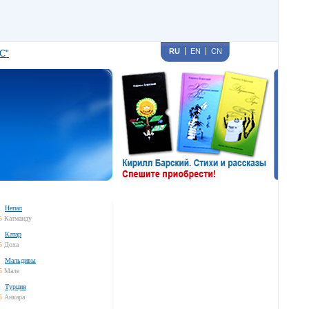
RU
EN
CN
С"
Непал
5
Катманду
Катар
5
Доха
Мальдивы
5
Мале
Турция
5
Анкара