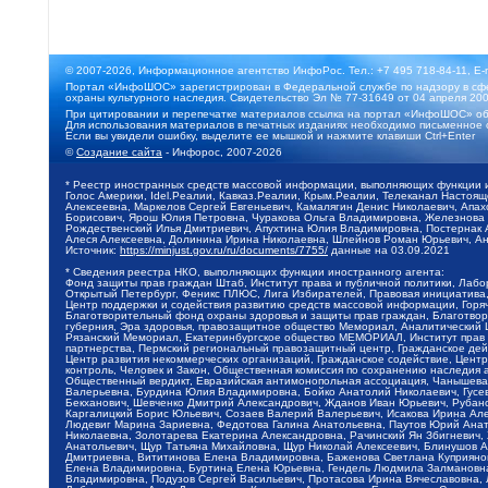
© 2007-2026, Информационное агентство ИнфоРос. Тел.: +7 495 718-84-11, E-
Портал «ИнфоШОС» зарегистрирован в Федеральной службе по надзору в сфе
охраны культурного наследия. Свидетельство Эл № 77-31649 от 04 апреля 200
При цитировании и перепечатке материалов ссылка на портал «ИнфоШОС» об
Для использования материалов в печатных изданиях необходимо письменное 
Если вы увидели ошибку, выделите ее мышкой и нажмите клавиши Ctrl+Enter
©
Создание сайта
- Инфорос, 2007-2026
* Реестр иностранных средств массовой информации, выполняющих функции 
Голос Америки, Idel.Реалии, Кавказ.Реалии, Крым.Реалии, Телеканал Настоя
Алексеевна, Маркелов Сергей Евгеньевич, Камалягин Денис Николаевич, Апах
Борисович, Ярош Юлия Петровна, Чуракова Ольга Владимировна, Железнова М
Рождественский Илья Дмитриевич, Апухтина Юлия Владимировна, Постернак Ал
Алеся Алексеевна, Долинина Ирина Николаевна, Шлейнов Роман Юрьевич, Ани
Источник:
https://minjust.gov.ru/ru/documents/7755/
данные на
03.09.2021
* Сведения реестра НКО, выполняющих функции иностранного агента:
Фонд защиты прав граждан Штаб, Институт права и публичной политики, Лаб
Открытый Петербург, Феникс ПЛЮС, Лига Избирателей, Правовая инициатива, 
Центр поддержки и содействия развитию средств массовой информации, Горя
Благотворительный фонд охраны здоровья и защиты прав граждан, Благотвори
губерния, Эра здоровья, правозащитное общество Мемориал, Аналитический 
Рязанский Мемориал, Екатеринбургское общество МЕМОРИАЛ, Институт прав ч
партнерства, Пермский региональный правозащитный центр, Гражданское де
Центр развития некоммерческих организаций, Гражданское содействие, Цент
контроль, Человек и Закон, Общественная комиссия по сохранению наследия
Общественный вердикт, Евразийская антимонопольная ассоциация, Чанышева 
Валерьевна, Бурдина Юлия Владимировна, Бойко Анатолий Николаевич, Гусев
Бекханович, Шевченко Дмитрий Александрович, Жданов Иван Юрьевич, Рубано
Каргалицкий Борис Юльевич, Созаев Валерий Валерьевич, Исакова Ирина Ал
Людевиг Марина Зариевна, Федотова Галина Анатольевна, Паутов Юрий Анато
Николаевна, Золотарева Екатерина Александровна, Рачинский Ян Збигневич
Анатольевич, Щур Татьяна Михайловна, Щур Николай Алексеевич, Блинушов 
Дмитриевна, Вититинова Елена Владимировна, Баженова Светлана Куприяновн
Елена Владимировна, Буртина Елена Юрьевна, Гендель Людмила Залмановна,
Владимировна, Подузов Сергей Васильевич, Протасова Ирина Вячеславовна, 