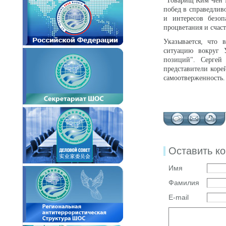
"Товарищ Ким Чен Ы
побед в справедлив
и интересов безоп
процветания и счаст
Указывается, что 
ситуацию вокруг 
позиций". Сергей
представители коре
самоотверженность.
Оставить к
Имя
Фамилия
E-mail