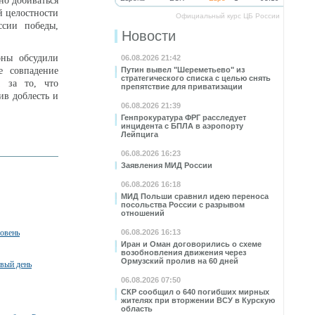
но добиваться
й целостности
Официальный курс ЦБ России
ссии победы,
Новости
оны обсудили
06.08.2026 21:42
е совпадение
Путин вывел "Шереметьево" из
стратегического списка с целью снять
а за то, что
препятствие для приватизации
ив доблесть и
06.08.2026 21:39
Генпрокуратура ФРГ расследует
инцидента с БПЛА в аэропорту
Лейпцига
06.08.2026 16:23
Заявления МИД России
06.08.2026 16:18
МИД Польши сравнил идею переноса
посольства России с разрывом
отношений
ровень
06.08.2026 16:13
Иран и Оман договорились о схеме
возобновления движения через
Ормузский пролив на 60 дней
рвый день
06.08.2026 07:50
СКР сообщил о 640 погибших мирных
жителях при вторжении ВСУ в Курскую
область