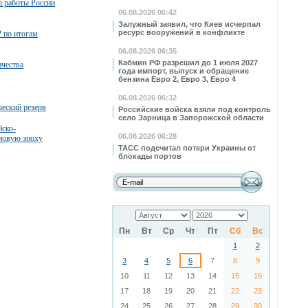
ы работы России
06.08.2026 06:42
Залужный заявил, что Киев исчерпал
ресурс вооружений в конфликте
 по итогам
06.08.2026 06:35
Кабмин РФ разрешил до 1 июля 2027
ичества
года импорт, выпуск и обращение
бензина Евро 2, Евро 3, Евро 4
06.08.2026 06:32
ческий резерв
Российские войска взяли под контроль
село Зарница в Запорожской области
йско-
06.08.2026 06:28
 новую эпоху
ТАСС подсчитал потери Украины от
блокады портов
Пн
Вт
Ср
Чт
Пт
Сб
Вс
1
2
3
4
5
6
7
8
9
10
11
12
13
14
15
16
17
18
19
20
21
22
23
24
25
26
27
28
29
30