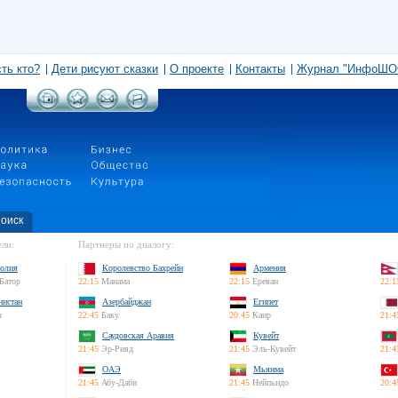
сть кто?
Дети рисуют сказки
О проекте
Контакты
Журнал "ИнфоШО
оиск
ли:
Партнеры по диалогу:
олия
Королевство Бахрейн
Армения
Батор
22:15
Манама
22:15
Ереван
22:1
нистан
Азербайджан
Египет
л
22:45
Баку
20:45
Каир
21:4
Саудовская Аравия
Кувейт
21:45
Эр-Рияд
21:45
Эль-Кувейт
21:4
ОАЭ
Мьянма
21:45
Абу-Даби
21:45
Нейпьидо
20:4