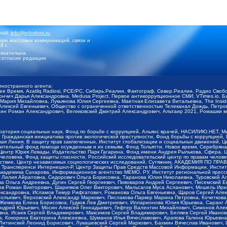
mail:
info@infoshos.ru
ре массовых коммуникаций, связи и
8 г.
язательна.
согласие редакции
иностранного агента:
щее Время, Azatliq Radiosi, PCE/PC, Сибирь.Реалии, Фактограф, Север.Реалии, Радио Св
ончич Дарья Александровна, Medusa Project, Первое антикоррупционное СМИ, VTimes.io, 
ария Михайловна, Лукьянова Юлия Сергеевна, Маетная Елизавета Витальевна, The Insid
ексей Евгеньевич, Общество с ограниченной ответственностью Телеканал Дождь, Петров 
н Роман Александрович, Великовский Дмитрий Александрович, Альтаир 2021, Ромашки мо
оратория социальных наук, Фонд по борьбе с коррупцией, Альянс врачей, НАСИЛИЮ.НЕТ, 
Гражданская инициатива против экологической преступности, Фонд борьбы с коррупцией,
чая Линия, В защиту прав заключенных, Институт глобализации и социальных движений,
тельный фонд помощи осужденным и их семьям, Фонд Тольятти, Новое время, Серебряная т
Центр Юрия Левады, Издательство Парк Гагарина, Фонд имени Андрея Рылькова, Сфера, 
еловека, Фонд защиты гласности, Российский исследовательский центр по правам челове
йствие, Центр независимых социологических исследований, Сутяжник, АКАДЕМИЯ ПО ПР
р Трансперенси Интернешнл-Р, Центр Защиты Прав Средств Массовой Информации, Институ
 академика Сахарова, Информационное агентство МЕМО. РУ, Институт региональной пресс
Лилия Айратовна, Сидорович Ольга Борисовна, Таранова Юлия Николаевна, Туровский Ал
а Ольга Андреевна, Дугин Сергей Георгиевич, Пивоваров Андрей Сергеевич, Писемский Е
в Роман Викторович, Шарипков Олег Викторович, Мальсагов Муса Асланович, Мошель Ири
ександровна, Исламов Тимур Рифгатович, Романова Ольга Евгеньевна, Щаров Сергей Але
льевич, Верховский Александр Маркович, Пислакова-Паркер Марина Петровна, Кочеткова
, Жемкова Елена Борисовна, Гудков Лев Дмитриевич, Илларионова Юлия Юрьевна, Саранг
Андрей Юрьевич, Мосин Алексей Геннадьевич, Гефтер Валентин Михайлович, Симонов Але
а, Исаев Сергей Владимирович, Максимов Сергей Владимирович, Беляев Сергей Иванович
 Кокорина Екатерина Алексеевна, Шуманов Илья Вячеславович, Арапова Галина Юрьевна
Литинский Леонид Борисович, Лукашевский Сергей Маркович, Бахмин Вячеслав Иванович,