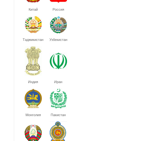
Китай
Россия
Таджикистан
Узбекистан
Индия
Иран
Монголия
Пакистан