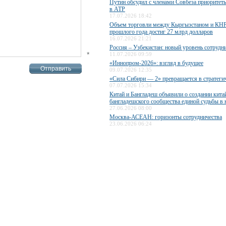
Путин обсудил с членами Совбеза приоритет
в АТР
17.07.2026 18:42
Объем торговли между Кыргызстаном и КНР
прошлого года достиг 27 млрд долларов
16.07.2026 21:21
Россия – Узбекистан: новый уровень сотрудн
*
11.07.2026 09:59
«Иннопром-2026»: взгляд в будущее
09.07.2026 12:35
«Сила Сибири — 2» превращается в стратеги
07.07.2026 15:34
Китай и Бангладеш объявили о создании кита
бангладешского сообщества единой судьбы в
27.06.2026 08:00
Москва-АСЕАН: горизонты сотрудничества
23.06.2026 06:24