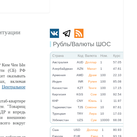
итуации
Рубль/Валюты ШОС
Страна
Код
Валюта
Ном.
Курс
Австралия
AUD
Доллар
1
57.05
Р Ким Чен Ын
Азербайджан
AZN
Манат
1
47.61
ости (СБ) РФ
Армения
AMD
Драм
100
22.10
ит оказывать
ах, включая
Индия
INR
Рупия
100
85.08
о
Центральное
Казахстан
KZT
Тенге
100
17.15
Киргизия
KGS
Сом
100
92.54
аб-квартире
КНР
CNY
Юань
1
11.97
еи. "Товарищ
Таджикистан
TJS
Сомони
10
87.61
НДР и впредь
Турецкая
TRY
Лира
10
17.03
ю и внешнюю
Узбекистан
UZS
Сум
10000
68.08
всего вокруг
Cша
USD
Доллар
1
80.93
Eвропа
EUR
Евро
1
93.19