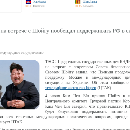
Камбоджа
Шри-Ланка
00:45
Пномпень
00:45
Коломбо
на встрече с Шойгу пообещал поддерживать РФ в с
ждународное сотрудничество
ТАСС. Председатель государственных дел КНД
на встрече с секретарем Совета безопасн
Сергеем Шойгу заявил, что Пхеньян продолж
поддержку Москве в международных дел
ситуацию на Украине. Об этом сообщил
телеграфное агентство Кореи
(ЦТАК).
4 июня Ким Чен Ын принял Шойгу в шт
Центрального комитета Трудовой партии Кор
Ким Чен Ын заверил, что правительство К
будет безусловно поддерживать позици
о всех серьезных международных политических вопросах, прежде 
мирует ЦТАК.