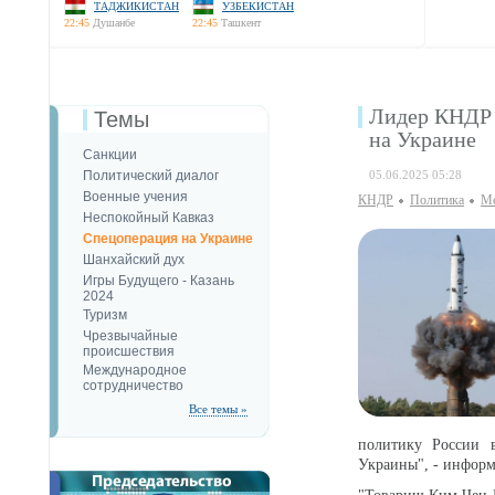
ТАДЖИКИСТАН
УЗБЕКИСТАН
22:45
Душанбе
22:45
Ташкент
Лидер КНДР 
Темы
на Украине
Санкции
Политический диалог
05.06.2025 05:28
Военные учения
КНДР
Политика
Ме
Неспокойный Кавказ
Спецоперация на Украине
Шанхайский дух
Игры Будущего - Казань
2024
Туризм
Чрезвычайные
происшествия
Международное
сотрудничество
Все темы »
политику России в
Украины", - инфор