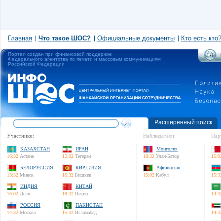
Главная
Что такое ШОС?
Официальные документы
Кто есть кто
Портал создан при финансовой поддержке
Федерального агентства по печати и массовым коммуникациям
Российской Федерации
Расширенный поиск
Участники:
Наблюдатели:
Пар
КАЗАХСТАН
ИРАН
Монголия
16:32
Астана
15:02
Тегеран
18:32
Улан-Батор
15:0
БЕЛОРУССИЯ
КИРГИЗИЯ
Афганистан
13:32
Минск
16:32
Бишкек
15:02
Кабул
15:3
ИНДИЯ
КИТАЙ
16:02
Дели
18:32
Пекин
14:3
РОССИЯ
ПАКИСТАН
14:32
Москва
15:32
Исламабад
14:3