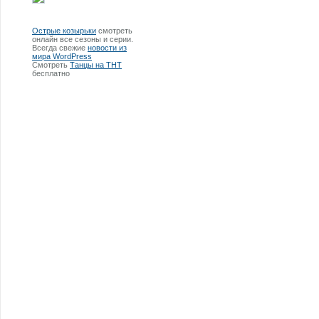
Острые козырьки
смотреть
онлайн все сезоны и серии.
Всегда свежие
новости из
мира WordPress
Смотреть
Танцы на ТНТ
бесплатно