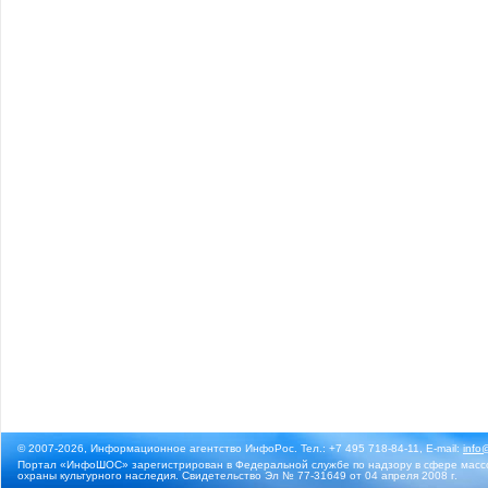
© 2007-2026, Информационное агентство ИнфоРос. Тел.: +7 495 718-84-11, E-mail:
info
Портал «ИнфоШОС» зарегистрирован в Федеральной службе по надзору в сфере массо
охраны культурного наследия. Свидетельство Эл № 77-31649 от 04 апреля 2008 г.