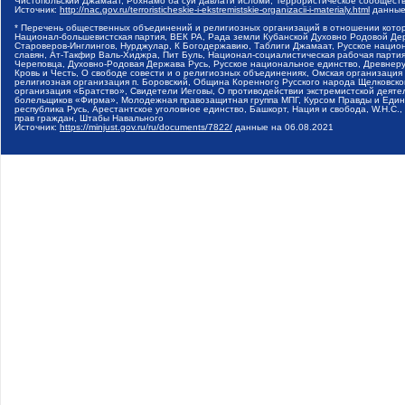
Чистопольский Джамаат, Рохнамо ба суи давлати исломи, Террористическое сообщест
Источник:
http://nac.gov.ru/terroristicheskie-i-ekstremistskie-organizacii-i-materialy.html
данные
* Перечень общественных объединений и религиозных организаций в отношении котор
Национал-большевистская партия, ВЕК РА, Рада земли Кубанской Духовно Родовой Де
Староверов-Инглингов, Нурджулар, К Богодержавию, Таблиги Джамаат, Русское наци
славян, Ат-Такфир Валь-Хиджра, Пит Буль, Национал-социалистическая рабочая парт
Череповца, Духовно-Родовая Держава Русь, Русское национальное единство, Древнер
Кровь и Честь, О свободе совести и о религиозных объединениях, Омская организаци
религиозная организация п. Боровский, Община Коренного Русского народа Щелковског
организация «Братство», Свидетели Иеговы, О противодействии экстремистской деяте
болельщиков «Фирма», Молодежная правозащитная группа МПГ, Курсом Правды и Единен
республика Русь, Арестантское уголовное единство, Башкорт, Нация и свобода, W.H.С
прав граждан, Штабы Навального
Источник:
https://minjust.gov.ru/ru/documents/7822/
данные на
06.08.2021