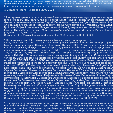
При цитировании и перепечатке материалов ссылка на портал «ИнфоШОС» обязательн
Для использования материалов в печатных изданиях необходимо письменное согласие
Если вы увидели ошибку, выделите ее мышкой и нажмите клавиши Ctrl+Enter
©
Создание сайта
- Инфорос, 2007-2026
* Реестр иностранных средств массовой информации, выполняющих функции иностранн
Голос Америки, Idel.Реалии, Кавказ.Реалии, Крым.Реалии, Телеканал Настоящее Время
Людмила Алексеевна, Маркелов Сергей Евгеньевич, Камалягин Денис Николаевич, Апах
Александрович, Маняхин Петр Борисович, Ярош Юлия Петровна, Чуракова Ольга Влади
Гройсман Софья Романовна, Рождественский Илья Дмитриевич, Апухтина Юлия Владимир
Шмагун Олеся Валентиновна, Мароховская Алеся Алексеевна, Долинина Ирина Никола
редактор 2021, Вега 2021
Источник:
https://minjust.gov.ru/ru/documents/7755/
данные на
03.09.2021
* Сведения реестра НКО, выполняющих функции иностранного агента:
Фонд защиты прав граждан Штаб, Институт права и публичной политики, Лаборатория
Гуманитарное действие, Открытый Петербург, Феникс ПЛЮС, Лига Избирателей, Правов
Крест, Центр Хасдей Ерушалаим, Центр поддержки и содействия развитию средств мас
информационных инициатив Действие, ВМЕСТЕ, Благотворительный фонд охраны здоров
Так, центр Сова, центр Анна, Проект Апрель, Самарская губерния, Эра здоровья, пр
защиты СИБАЛЬТ, Уральская правозащитная группа, Женщины Евразии, Рязанский Мемо
человека, Дальневосточный центр развития гражданских инициатив и социального пар
АКАДЕМИЯ ПО ПРАВАМ ЧЕЛОВЕКА, Частное учреждение Совета Министров северных стр
Массовой Информации, Институт развития прессы - Сибирь, Фонд поддержки свободы 
агентство МЕМО. РУ, Институт региональной прессы, Институт Развития Свободы Инф
Борисовна, Таранова Юлия Николаевна, Туровский Александр Алексеевич, Васильева 
Сергей Георгиевич, Пивоваров Андрей Сергеевич, Писемский Евгений Александрович,
Викторович, Шарипков Олег Викторович, Мальсагов Муса Асланович, Мошель Ирина Ар
Александровна, Исламов Тимур Рифгатович, Романова Ольга Евгеньевна, Щаров Серг
Паутов Юрий Анатольевич, Верховский Александр Маркович, Пислакова-Паркер Марина
Рачинский Ян Збигневич, Жемкова Елена Борисовна, Гудков Лев Дмитриевич, Иллари
Николай Алексеевич, Блинушов Андрей Юрьевич, Мосин Алексей Геннадьевич, Гефтер
Владимировна, Баженова Светлана Куприяновна, Исаев Сергей Владимирович, Максим
Буртина Елена Юрьевна, Гендель Людмила Залмановна, Кокорина Екатерина Алексеев
Подузов Сергей Васильевич, Протасова Ирина Вячеславовна, Литинский Леонид Борис
Добровольская Анна Дмитриевна, Королева Александра Евгеньевна, Смирнов Владими
Петрович, Полякова Мара Федоровна, Резник Генри Маркович, Захаров Герман Конста
Источник:
http://unro.minjust.ru/NKOForeignAgent.aspx
данные на
28.08.2021
* Единый федеральный список организаций, в том числе иностранных и международны
Высший военный Маджлисуль Шура, Конгресс народов Ичкерии и Дагестана, Аль-Каида, 
Движение Талибан, Исламская партия Туркестана, Общество социальных реформ, Общес
Исламское государство, Джабха аль-Нусра ли-Ахль аш-Шам, Народное ополчение имен