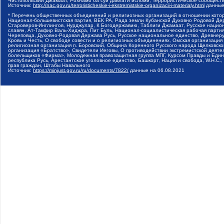
Чистопольский Джамаат, Рохнамо ба суи давлати исломи, Террористическое сообщест
Источник:
http://nac.gov.ru/terroristicheskie-i-ekstremistskie-organizacii-i-materialy.html
данные
* Перечень общественных объединений и религиозных организаций в отношении котор
Национал-большевистская партия, ВЕК РА, Рада земли Кубанской Духовно Родовой Де
Староверов-Инглингов, Нурджулар, К Богодержавию, Таблиги Джамаат, Русское наци
славян, Ат-Такфир Валь-Хиджра, Пит Буль, Национал-социалистическая рабочая парт
Череповца, Духовно-Родовая Держава Русь, Русское национальное единство, Древнер
Кровь и Честь, О свободе совести и о религиозных объединениях, Омская организаци
религиозная организация п. Боровский, Община Коренного Русского народа Щелковског
организация «Братство», Свидетели Иеговы, О противодействии экстремистской деяте
болельщиков «Фирма», Молодежная правозащитная группа МПГ, Курсом Правды и Единен
республика Русь, Арестантское уголовное единство, Башкорт, Нация и свобода, W.H.С
прав граждан, Штабы Навального
Источник:
https://minjust.gov.ru/ru/documents/7822/
данные на
06.08.2021