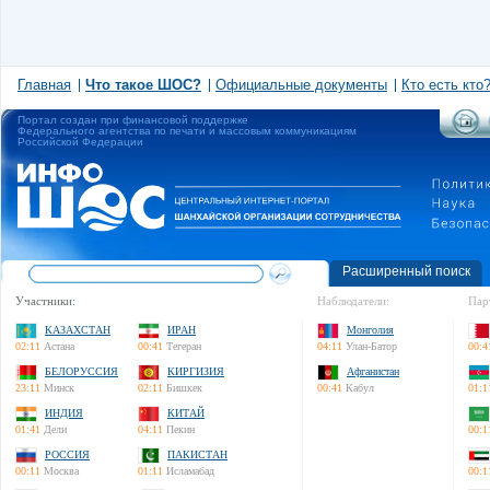
Главная
Что такое ШОС?
Официальные документы
Кто есть кто
Портал создан при финансовой поддержке
Федерального агентства по печати и массовым коммуникациям
Российской Федерации
Расширенный поиск
Участники:
Наблюдатели:
Пар
КАЗАХСТАН
ИРАН
Монголия
02:11
Астана
00:41
Тегеран
04:11
Улан-Батор
00:4
БЕЛОРУССИЯ
КИРГИЗИЯ
Афганистан
23:11
Минск
02:11
Бишкек
00:41
Кабул
01:1
ИНДИЯ
КИТАЙ
01:41
Дели
04:11
Пекин
00:1
РОССИЯ
ПАКИСТАН
00:11
Москва
01:11
Исламабад
00:1