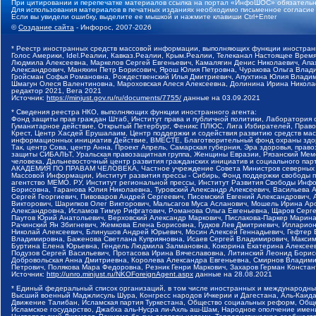
При цитировании и перепечатке материалов ссылка на портал «ИнфоШОС» обязательн
Для использования материалов в печатных изданиях необходимо письменное согласие
Если вы увидели ошибку, выделите ее мышкой и нажмите клавиши Ctrl+Enter
©
Создание сайта
- Инфорос, 2007-2026
* Реестр иностранных средств массовой информации, выполняющих функции иностранн
Голос Америки, Idel.Реалии, Кавказ.Реалии, Крым.Реалии, Телеканал Настоящее Время
Людмила Алексеевна, Маркелов Сергей Евгеньевич, Камалягин Денис Николаевич, Апах
Александрович, Маняхин Петр Борисович, Ярош Юлия Петровна, Чуракова Ольга Влади
Гройсман Софья Романовна, Рождественский Илья Дмитриевич, Апухтина Юлия Владимир
Шмагун Олеся Валентиновна, Мароховская Алеся Алексеевна, Долинина Ирина Никола
редактор 2021, Вега 2021
Источник:
https://minjust.gov.ru/ru/documents/7755/
данные на
03.09.2021
* Сведения реестра НКО, выполняющих функции иностранного агента:
Фонд защиты прав граждан Штаб, Институт права и публичной политики, Лаборатория
Гуманитарное действие, Открытый Петербург, Феникс ПЛЮС, Лига Избирателей, Правов
Крест, Центр Хасдей Ерушалаим, Центр поддержки и содействия развитию средств мас
информационных инициатив Действие, ВМЕСТЕ, Благотворительный фонд охраны здоров
Так, центр Сова, центр Анна, Проект Апрель, Самарская губерния, Эра здоровья, пр
защиты СИБАЛЬТ, Уральская правозащитная группа, Женщины Евразии, Рязанский Мемо
человека, Дальневосточный центр развития гражданских инициатив и социального пар
АКАДЕМИЯ ПО ПРАВАМ ЧЕЛОВЕКА, Частное учреждение Совета Министров северных стр
Массовой Информации, Институт развития прессы - Сибирь, Фонд поддержки свободы 
агентство МЕМО. РУ, Институт региональной прессы, Институт Развития Свободы Инф
Борисовна, Таранова Юлия Николаевна, Туровский Александр Алексеевич, Васильева 
Сергей Георгиевич, Пивоваров Андрей Сергеевич, Писемский Евгений Александрович,
Викторович, Шарипков Олег Викторович, Мальсагов Муса Асланович, Мошель Ирина Ар
Александровна, Исламов Тимур Рифгатович, Романова Ольга Евгеньевна, Щаров Серг
Паутов Юрий Анатольевич, Верховский Александр Маркович, Пислакова-Паркер Марина
Рачинский Ян Збигневич, Жемкова Елена Борисовна, Гудков Лев Дмитриевич, Иллари
Николай Алексеевич, Блинушов Андрей Юрьевич, Мосин Алексей Геннадьевич, Гефтер
Владимировна, Баженова Светлана Куприяновна, Исаев Сергей Владимирович, Максим
Буртина Елена Юрьевна, Гендель Людмила Залмановна, Кокорина Екатерина Алексеев
Подузов Сергей Васильевич, Протасова Ирина Вячеславовна, Литинский Леонид Борис
Добровольская Анна Дмитриевна, Королева Александра Евгеньевна, Смирнов Владими
Петрович, Полякова Мара Федоровна, Резник Генри Маркович, Захаров Герман Конста
Источник:
http://unro.minjust.ru/NKOForeignAgent.aspx
данные на
28.08.2021
* Единый федеральный список организаций, в том числе иностранных и международны
Высший военный Маджлисуль Шура, Конгресс народов Ичкерии и Дагестана, Аль-Каида, 
Движение Талибан, Исламская партия Туркестана, Общество социальных реформ, Общес
Исламское государство, Джабха аль-Нусра ли-Ахль аш-Шам, Народное ополчение имен