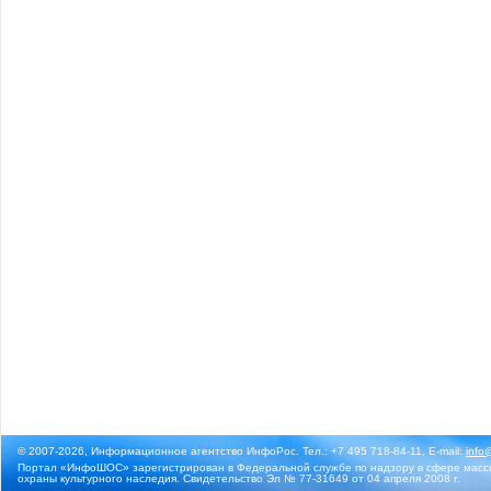
© 2007-2026, Информационное агентство ИнфоРос. Тел.: +7 495 718-84-11, E-mail:
info
Портал «ИнфоШОС» зарегистрирован в Федеральной службе по надзору в сфере массо
охраны культурного наследия. Свидетельство Эл № 77-31649 от 04 апреля 2008 г.