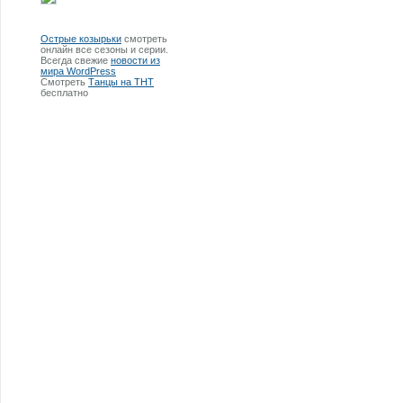
Острые козырьки
смотреть
онлайн все сезоны и серии.
Всегда свежие
новости из
мира WordPress
Смотреть
Танцы на ТНТ
бесплатно