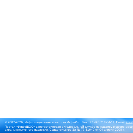
© 2007-2026, Информационное агентство ИнфоРос. Тел.: +7 495 718-84-11, E-mail:
info
Портал «ИнфоШОС» зарегистрирован в Федеральной службе по надзору в сфере массо
охраны культурного наследия. Свидетельство Эл № 77-31649 от 04 апреля 2008 г.