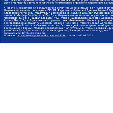
Чистопольский Джамаат, Рохнамо ба суи давлати исломи, Террористическое сообщест
Источник:
http://nac.gov.ru/terroristicheskie-i-ekstremistskie-organizacii-i-materialy.html
данные
* Перечень общественных объединений и религиозных организаций в отношении котор
Национал-большевистская партия, ВЕК РА, Рада земли Кубанской Духовно Родовой Де
Староверов-Инглингов, Нурджулар, К Богодержавию, Таблиги Джамаат, Русское наци
славян, Ат-Такфир Валь-Хиджра, Пит Буль, Национал-социалистическая рабочая парт
Череповца, Духовно-Родовая Держава Русь, Русское национальное единство, Древнер
Кровь и Честь, О свободе совести и о религиозных объединениях, Омская организаци
религиозная организация п. Боровский, Община Коренного Русского народа Щелковског
организация «Братство», Свидетели Иеговы, О противодействии экстремистской деяте
болельщиков «Фирма», Молодежная правозащитная группа МПГ, Курсом Правды и Единен
республика Русь, Арестантское уголовное единство, Башкорт, Нация и свобода, W.H.С
прав граждан, Штабы Навального
Источник:
https://minjust.gov.ru/ru/documents/7822/
данные на
06.08.2021