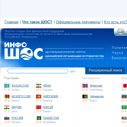
Главная
Что такое ШОС?
Официальные документы
Кто есть кто
Портал создан при финансовой поддержке
Федерального агентства по печати и массовым коммуникациям
Российской Федерации
Расширенный поиск
Участники:
Наблюдатели:
Пар
КАЗАХСТАН
ИРАН
Монголия
21:47
Астана
20:17
Тегеран
23:47
Улан-Батор
20:1
БЕЛОРУССИЯ
КИРГИЗИЯ
Афганистан
18:47
Минск
21:47
Бишкек
20:17
Кабул
20:4
ИНДИЯ
КИТАЙ
21:17
Дели
23:47
Пекин
19:4
РОССИЯ
ПАКИСТАН
19:47
Москва
20:47
Исламабад
19:4