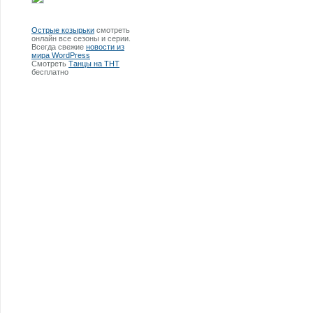
Острые козырьки
смотреть
онлайн все сезоны и серии.
Всегда свежие
новости из
мира WordPress
Смотреть
Танцы на ТНТ
бесплатно