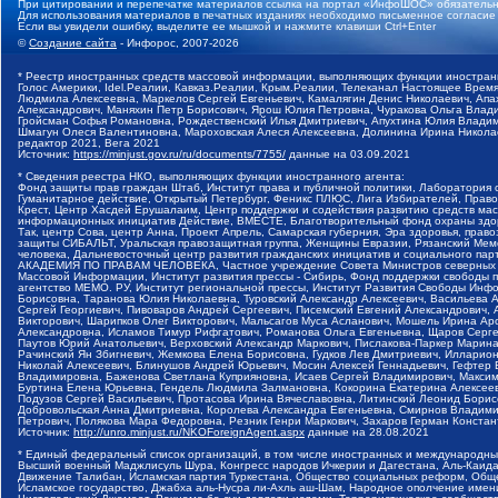
При цитировании и перепечатке материалов ссылка на портал «ИнфоШОС» обязательн
Для использования материалов в печатных изданиях необходимо письменное согласие
Если вы увидели ошибку, выделите ее мышкой и нажмите клавиши Ctrl+Enter
©
Создание сайта
- Инфорос, 2007-2026
* Реестр иностранных средств массовой информации, выполняющих функции иностранн
Голос Америки, Idel.Реалии, Кавказ.Реалии, Крым.Реалии, Телеканал Настоящее Время
Людмила Алексеевна, Маркелов Сергей Евгеньевич, Камалягин Денис Николаевич, Апах
Александрович, Маняхин Петр Борисович, Ярош Юлия Петровна, Чуракова Ольга Влади
Гройсман Софья Романовна, Рождественский Илья Дмитриевич, Апухтина Юлия Владимир
Шмагун Олеся Валентиновна, Мароховская Алеся Алексеевна, Долинина Ирина Никола
редактор 2021, Вега 2021
Источник:
https://minjust.gov.ru/ru/documents/7755/
данные на
03.09.2021
* Сведения реестра НКО, выполняющих функции иностранного агента:
Фонд защиты прав граждан Штаб, Институт права и публичной политики, Лаборатория
Гуманитарное действие, Открытый Петербург, Феникс ПЛЮС, Лига Избирателей, Правов
Крест, Центр Хасдей Ерушалаим, Центр поддержки и содействия развитию средств мас
информационных инициатив Действие, ВМЕСТЕ, Благотворительный фонд охраны здоров
Так, центр Сова, центр Анна, Проект Апрель, Самарская губерния, Эра здоровья, пр
защиты СИБАЛЬТ, Уральская правозащитная группа, Женщины Евразии, Рязанский Мемо
человека, Дальневосточный центр развития гражданских инициатив и социального пар
АКАДЕМИЯ ПО ПРАВАМ ЧЕЛОВЕКА, Частное учреждение Совета Министров северных стр
Массовой Информации, Институт развития прессы - Сибирь, Фонд поддержки свободы 
агентство МЕМО. РУ, Институт региональной прессы, Институт Развития Свободы Инф
Борисовна, Таранова Юлия Николаевна, Туровский Александр Алексеевич, Васильева 
Сергей Георгиевич, Пивоваров Андрей Сергеевич, Писемский Евгений Александрович,
Викторович, Шарипков Олег Викторович, Мальсагов Муса Асланович, Мошель Ирина Ар
Александровна, Исламов Тимур Рифгатович, Романова Ольга Евгеньевна, Щаров Серг
Паутов Юрий Анатольевич, Верховский Александр Маркович, Пислакова-Паркер Марина
Рачинский Ян Збигневич, Жемкова Елена Борисовна, Гудков Лев Дмитриевич, Иллари
Николай Алексеевич, Блинушов Андрей Юрьевич, Мосин Алексей Геннадьевич, Гефтер
Владимировна, Баженова Светлана Куприяновна, Исаев Сергей Владимирович, Максим
Буртина Елена Юрьевна, Гендель Людмила Залмановна, Кокорина Екатерина Алексеев
Подузов Сергей Васильевич, Протасова Ирина Вячеславовна, Литинский Леонид Борис
Добровольская Анна Дмитриевна, Королева Александра Евгеньевна, Смирнов Владими
Петрович, Полякова Мара Федоровна, Резник Генри Маркович, Захаров Герман Конста
Источник:
http://unro.minjust.ru/NKOForeignAgent.aspx
данные на
28.08.2021
* Единый федеральный список организаций, в том числе иностранных и международны
Высший военный Маджлисуль Шура, Конгресс народов Ичкерии и Дагестана, Аль-Каида, 
Движение Талибан, Исламская партия Туркестана, Общество социальных реформ, Общес
Исламское государство, Джабха аль-Нусра ли-Ахль аш-Шам, Народное ополчение имен