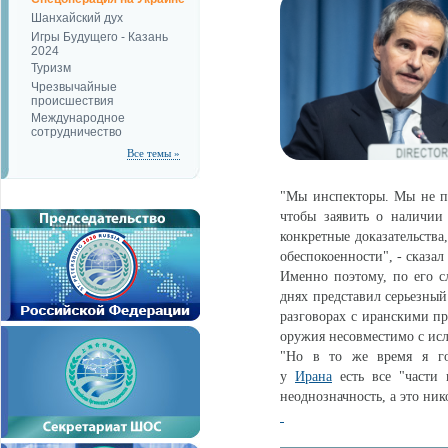
Шанхайский дух
Игры Будущего - Казань
2024
Туризм
Чрезвычайные
происшествия
Международное
сотрудничество
Все темы »
"Мы инспекторы. Мы не по
чтобы заявить о наличии
конкретные доказательства
обеспокоенности", - сказал
Именно поэтому, по его с
днях представил серьезны
разговорах с иранскими пр
оружия несовместимо с ис
"Но в то же время я го
у
Ирана
есть все "части 
неоднозначность, а это ник