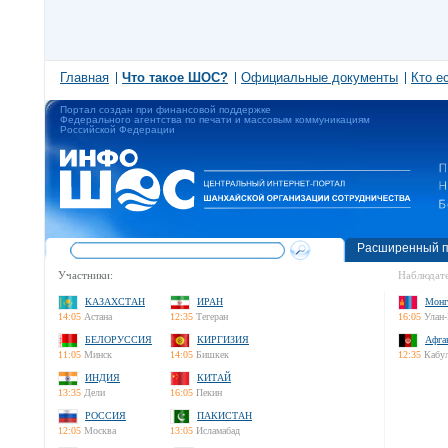
Главная
Что такое ШОС?
Официальные документы
Кто е
Портал создан при финансовой поддержке
Федерального агентства по печати и массовым коммуникациям
Российской Федерации
Расширенный п
Участники:
Наблюдате
КАЗАХСТАН
ИРАН
Монг
14:05
Астана
12:35
Тегеран
16:05
Улан-
БЕЛОРУССИЯ
КИРГИЗИЯ
Афга
11:05
Минск
14:05
Бишкек
12:35
Кабу
ИНДИЯ
КИТАЙ
13:35
Дели
16:05
Пекин
РОССИЯ
ПАКИСТАН
12:05
Москва
13:05
Исламабад