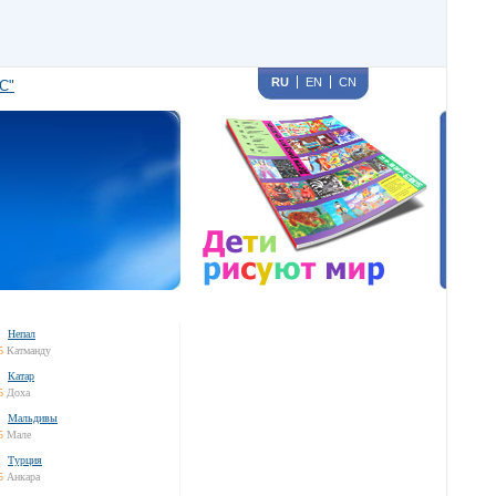
RU
EN
CN
С"
Непал
5
Катманду
Катар
5
Доха
Мальдивы
5
Мале
Турция
5
Анкара