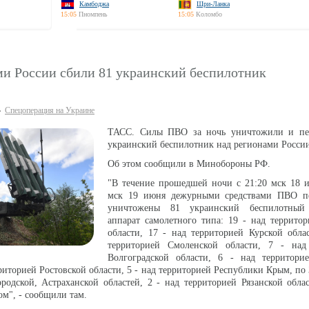
Камбоджа
Шри-Ланка
15:05
Пномпень
15:05
Коломбо
ми России сбили 81 украинский беспилотник
Спецоперация на Украине
ТАСС. Силы ПВО за ночь уничтожили и пе
украинский беспилотник над регионами Росси
Об этом сообщили в Минобороны РФ.
"В течение прошедшей ночи с 21:20 мск 18 и
мск 19 июня дежурными средствами ПВО п
уничтожены 81 украинский беспилотный 
аппарат самолетного типа: 19 - над террито
области, 17 - над территорией Курской обла
территорией Смоленской области, 7 - над
Волгоградской области, 6 - над территори
рриторией Ростовской области, 5 - над территорией Республики Крым, по
родской, Астраханской областей, 2 - над территорией Рязанской обла
м", - сообщили там.