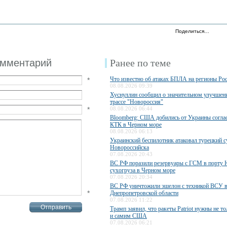
Поделиться…
омментарий
Ранее по теме
Что известно об атаках БПЛА на регионы Ро
*
08.08.2026 09:39
Хуснуллин сообщил о значительном улучшени
трассе "Новороссия"
*
08.08.2026 06:44
Bloomberg: США добились от Украины соглас
КТК в Черном море
08.08.2026 06:13
Украинский беспилотник атаковал турецкий с
Новороссийска
07.08.2026 20:43
ВС РФ поразили резервуары с ГСМ в порту
сухогруза в Черном море
07.08.2026 20:34
ВС РФ уничтожили эшелон с техникой ВСУ 
*
Днепропетровской области
07.08.2026 11:22
Трамп заявил, что ракеты Patriot нужны не то
и самим США
07.08.2026 06:21