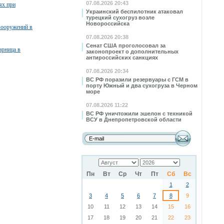
07.08.2026 20:43
ях при
Украинский беспилотник атаковал
турецкий сухогруз возле
Новороссийска
вооружений в
07.08.2026 20:38
Сенат США проголосовал за
арница в
законопроект о дополнительных
антироссийских санкциях
07.08.2026 20:34
ВС РФ поразили резервуары с ГСМ в
порту Южный и два сухогруза в Черном
море
07.08.2026 11:22
ВС РФ уничтожили эшелон с техникой
ВСУ в Днепропетровской области
Пн
Вт
Ср
Чт
Пт
Сб
Вс
1
2
3
4
5
6
7
8
9
10
11
12
13
14
15
16
17
18
19
20
21
22
23