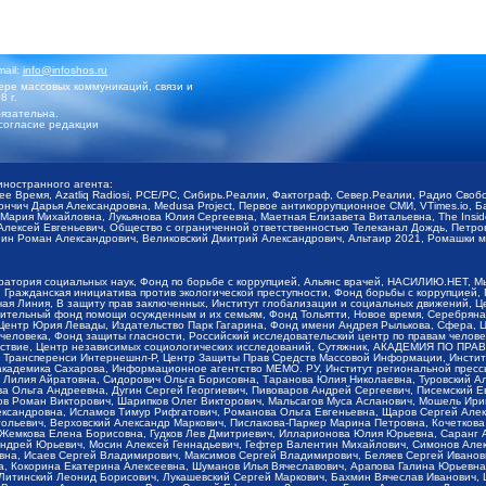
mail:
info@infoshos.ru
ре массовых коммуникаций, связи и
8 г.
язательна.
согласие редакции
иностранного агента:
щее Время, Azatliq Radiosi, PCE/PC, Сибирь.Реалии, Фактограф, Север.Реалии, Радио Св
ончич Дарья Александровна, Medusa Project, Первое антикоррупционное СМИ, VTimes.io, 
ария Михайловна, Лукьянова Юлия Сергеевна, Маетная Елизавета Витальевна, The Insid
ексей Евгеньевич, Общество с ограниченной ответственностью Телеканал Дождь, Петров 
н Роман Александрович, Великовский Дмитрий Александрович, Альтаир 2021, Ромашки мо
оратория социальных наук, Фонд по борьбе с коррупцией, Альянс врачей, НАСИЛИЮ.НЕТ, 
Гражданская инициатива против экологической преступности, Фонд борьбы с коррупцией,
чая Линия, В защиту прав заключенных, Институт глобализации и социальных движений,
тельный фонд помощи осужденным и их семьям, Фонд Тольятти, Новое время, Серебряная т
Центр Юрия Левады, Издательство Парк Гагарина, Фонд имени Андрея Рылькова, Сфера, 
еловека, Фонд защиты гласности, Российский исследовательский центр по правам челове
йствие, Центр независимых социологических исследований, Сутяжник, АКАДЕМИЯ ПО ПР
р Трансперенси Интернешнл-Р, Центр Защиты Прав Средств Массовой Информации, Институ
 академика Сахарова, Информационное агентство МЕМО. РУ, Институт региональной пресс
Лилия Айратовна, Сидорович Ольга Борисовна, Таранова Юлия Николаевна, Туровский Ал
а Ольга Андреевна, Дугин Сергей Георгиевич, Пивоваров Андрей Сергеевич, Писемский Е
в Роман Викторович, Шарипков Олег Викторович, Мальсагов Муса Асланович, Мошель Ири
ександровна, Исламов Тимур Рифгатович, Романова Ольга Евгеньевна, Щаров Сергей Але
льевич, Верховский Александр Маркович, Пислакова-Паркер Марина Петровна, Кочеткова
, Жемкова Елена Борисовна, Гудков Лев Дмитриевич, Илларионова Юлия Юрьевна, Саранг
Андрей Юрьевич, Мосин Алексей Геннадьевич, Гефтер Валентин Михайлович, Симонов Але
а, Исаев Сергей Владимирович, Максимов Сергей Владимирович, Беляев Сергей Иванович
 Кокорина Екатерина Алексеевна, Шуманов Илья Вячеславович, Арапова Галина Юрьевна
Литинский Леонид Борисович, Лукашевский Сергей Маркович, Бахмин Вячеслав Иванович,