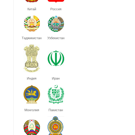
Китай
Россия
Таджикистан
Узбекистан
Индия
Иран
Монголия
Пакистан