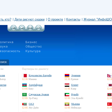
сть кто?
Дети рисуют сказки
О проекте
Контакты
Журнал "ИнфоШО
оиск
ли:
Партнеры по диалогу:
олия
Королевство Бахрейн
Армения
Батор
12:35
Манама
12:35
Ереван
12:3
нистан
Азербайджан
Египет
л
13:05
Баку
11:05
Каир
12:0
Саудовская Аравия
Кувейт
12:05
Эр-Рияд
12:05
Эль-Кувейт
12:0
ОАЭ
Мьянма
12:05
Абу-Даби
12:05
Нейпьидо
11:0