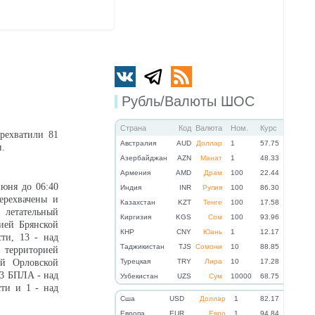
Рубль/Валюты ШОС
Страна
Код
Валюта
Ном.
Курс
рехватили 81
Австралия
AUD
Доллар
1
57.75
и.
Азербайджан
AZN
Манат
1
48.33
Армения
AMD
Драм
100
22.44
юня до 06:40
Индия
INR
Рупия
100
86.30
ерехвачены и
Казахстан
KZT
Тенге
100
17.58
летательный
Киргизия
KGS
Сом
100
93.96
рией Брянской
КНР
CNY
Юань
1
12.17
сти, 13 - над
Таджикистан
TJS
Сомони
10
88.85
 территорией
ей Орловской
Турецкая
TRY
Лира
10
17.28
 3 БПЛА - над
Узбекистан
UZS
Сум
10000
68.75
сти и 1 - над
Cша
USD
Доллар
1
82.17
Eвропа
EUR
Евро
1
94.84