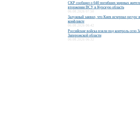
СКР сообщил о 640 погибших мирных жител
вторжении ВСУ в Курскую область
06.08.2026 07:50
Залужный заявил, что Киев исчерпал ресурс 
конфликте
06.08.2026 06:42
Российские войска взяли под контроль село З
Запорожской области
06.08.2026 06:32