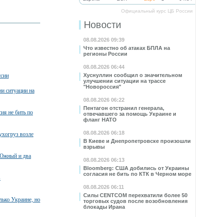
Официальный курс ЦБ России
Новости
08.08.2026 09:39
Что известно об атаках БПЛА на
регионы России
08.08.2026 06:44
ссии
Хуснуллин сообщил о значительном
улучшении ситуации на трассе
"Новороссия"
и ситуации на
08.08.2026 06:22
Пентагон отстранил генерала,
ия не бить по
отвечавшего за помощь Украине и
фланг НАТО
08.08.2026 06:18
ухогруз возле
В Киеве и Днепропетровске произошли
взрывы
 Южный и два
08.08.2026 06:13
Bloomberg: США добились от Украины
согласия не бить по КТК в Черном море
в
08.08.2026 06:11
Силы CENTCOM перехватили более 50
лько Украине, но
торговых судов после возобновления
блокады Ирана