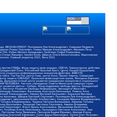
обода, MEDIUM-ORIENT, Пономарев Лев Александрович, Савицкая Людмила
Баданин Роман Сергеевич, Гликин Максим Александрович, Маняхин Петр
er SIA, Рубин Михаил Аркадьевич, Гройсман Софья Романовна,
Степан Юрьевич, Istories fonds, Шмагун Олеся Валентиновна, Мароховская
нолит, Главный редактор 2021, Вега 2021
Мы против СПИДа, Фонд защиты прав граждан, СВЕЧА, Гуманитарное действие,
 Гражданский Союз, Российский Красный Крест, Центр Хасдей Ерушалаим,
 Центр социально-информационных инициатив Действие, ВМЕСТЕ,
айга, Так-Так-Так, центр Сова, центр Анна, Проект Апрель, Самарская
Центр защиты СИБАЛЬТ, Уральская правозащитная группа, Женщины Евразии,
ка, Дальневосточный центр развития гражданских инициатив и социального
АВАМ ЧЕЛОВЕКА, Частное учреждение Совета Министров северных стран,
т развития прессы - Сибирь, Фонд поддержки свободы прессы, Гражданский
ы, Институт Развития Свободы Информации, Экозащита!-Женсовет,
ександр Алексеевич, Васильева Анастасия Евгеньевна, Ривина Анна
вгений Александрович, Аверин Виталий Евгеньевич, Барахоев Магомед
на Ароновна, Шведов Григорий Сергеевич, Пономарев Лев Александрович,
ксадрович, Цирульников Борис Альбертович, Халидова Марина Владимировна,
 Татьяна Владимировна, Чуркина Наталья Валерьевна, Акимова Татьяна
 Анна Васильевна, Захарова Светлана Сергеевна, Аверин Владимир
ксей Кириллович, Флиге Ирина Анатольевна, Мельникова Валентина
, Голубева Елена Николаевна, Ганнушкина Светлана Алексеевна, Закс
, Пастухова Анна Яковлевна, Прохоров Вадим Юрьевич, Шахова Елена
 Шабад Анатолий Ефимович, Сухих Дарья Николаевна, Орлов Олег Петрович,