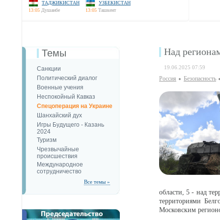
ТАДЖИКИСТАН
УЗБЕКИСТАН
13:05
Душанбе
13:05
Ташкент
Над региона
Темы
19.06.2025 07:59
Санкции
Политический диалог
Россия
Безопаcность
Военные учения
Неспокойный Кавказ
Спецоперация на Украине
Шанхайский дух
Игры Будущего - Казань
2024
Туризм
Чрезвычайные
происшествия
Международное
сотрудничество
Все темы »
области, 5 - над те
территориями Белго
Московским регионо