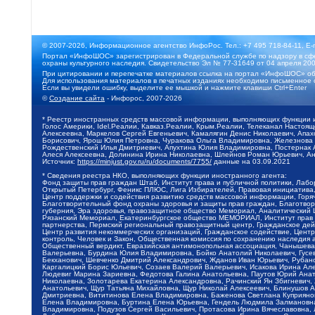
© 2007-2026, Информационное агентство ИнфоРос. Тел.: +7 495 718-84-11, E-
Портал «ИнфоШОС» зарегистрирован в Федеральной службе по надзору в сфе
охраны культурного наследия. Свидетельство Эл № 77-31649 от 04 апреля 200
При цитировании и перепечатке материалов ссылка на портал «ИнфоШОС» об
Для использования материалов в печатных изданиях необходимо письменное 
Если вы увидели ошибку, выделите ее мышкой и нажмите клавиши Ctrl+Enter
©
Создание сайта
- Инфорос, 2007-2026
* Реестр иностранных средств массовой информации, выполняющих функции 
Голос Америки, Idel.Реалии, Кавказ.Реалии, Крым.Реалии, Телеканал Настоя
Алексеевна, Маркелов Сергей Евгеньевич, Камалягин Денис Николаевич, Апах
Борисович, Ярош Юлия Петровна, Чуракова Ольга Владимировна, Железнова М
Рождественский Илья Дмитриевич, Апухтина Юлия Владимировна, Постернак Ал
Алеся Алексеевна, Долинина Ирина Николаевна, Шлейнов Роман Юрьевич, Ани
Источник:
https://minjust.gov.ru/ru/documents/7755/
данные на
03.09.2021
* Сведения реестра НКО, выполняющих функции иностранного агента:
Фонд защиты прав граждан Штаб, Институт права и публичной политики, Лаб
Открытый Петербург, Феникс ПЛЮС, Лига Избирателей, Правовая инициатива, 
Центр поддержки и содействия развитию средств массовой информации, Горя
Благотворительный фонд охраны здоровья и защиты прав граждан, Благотвори
губерния, Эра здоровья, правозащитное общество Мемориал, Аналитический 
Рязанский Мемориал, Екатеринбургское общество МЕМОРИАЛ, Институт прав ч
партнерства, Пермский региональный правозащитный центр, Гражданское де
Центр развития некоммерческих организаций, Гражданское содействие, Цент
контроль, Человек и Закон, Общественная комиссия по сохранению наследия
Общественный вердикт, Евразийская антимонопольная ассоциация, Чанышева 
Валерьевна, Бурдина Юлия Владимировна, Бойко Анатолий Николаевич, Гусев
Бекханович, Шевченко Дмитрий Александрович, Жданов Иван Юрьевич, Рубано
Каргалицкий Борис Юльевич, Созаев Валерий Валерьевич, Исакова Ирина Ал
Людевиг Марина Зариевна, Федотова Галина Анатольевна, Паутов Юрий Анато
Николаевна, Золотарева Екатерина Александровна, Рачинский Ян Збигневич
Анатольевич, Щур Татьяна Михайловна, Щур Николай Алексеевич, Блинушов 
Дмитриевна, Вититинова Елена Владимировна, Баженова Светлана Куприяновн
Елена Владимировна, Буртина Елена Юрьевна, Гендель Людмила Залмановна,
Владимировна, Подузов Сергей Васильевич, Протасова Ирина Вячеславовна, 